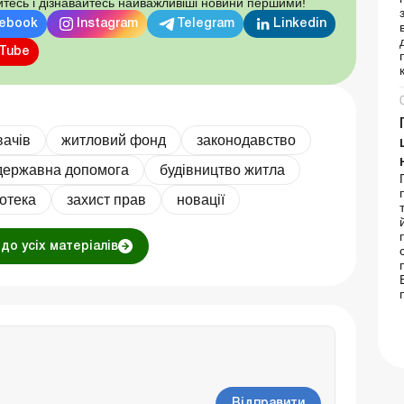
тесь і дізнавайтесь найважливіші новини першими!
ebook
Instagram
Telegram
Linkedin
Tube
вачів
житловий фонд
законодавство
державна допомога
будівництво житла
потека
захист прав
новації
до усіх матеріалів
Відправити