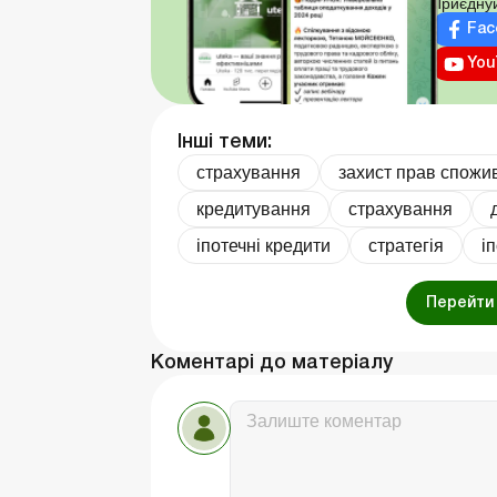
Приєднуй
Fac
You
Інші теми:
страхування
захист прав спожи
кредитування
страхування
іпотечні кредити
стратегія
і
Перейти 
Коментарі до матеріалу