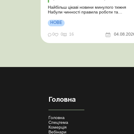
Найбільш цікаві новини минулого тижня
Набули чинності правила роботи та
відпочинку водіїв Президент підписав
закони про мобілізацію та воєнний стан Для
НОВЕ
сільгосппідприємств і ФОП запроваджено
нові одноразові статистичні форми З 2
0
0
16
04.08.202
серпня змінюється порядок зарахування
окремих періодів роботи до стр...
Головна
Головна
Спецтема
Комерція
Вебінари