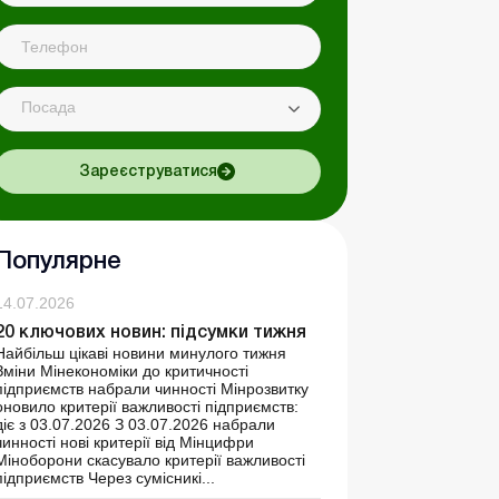
Посада
Зареєструватися
Популярне
14.07.2026
20 ключових новин: підсумки тижня
Найбільш цікаві новини минулого тижня
Зміни Мінекономіки до критичності
підприємств набрали чинності Мінрозвитку
оновило критерії важливості підприємств:
діє з 03.07.2026 З 03.07.2026 набрали
чинності нові критерії від Мінцифри
Міноборони скасувало критерії важливості
підприємств Через сумісникі...