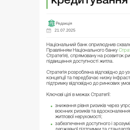
кредитування
Редакція
21.07.2025
Національний банк оприлюднив схвален
Правлінням Національного банку
Страт
Стратегія), спрямовану на розвиток ри
підвищення доступності житла.
Стратегія розроблена відповідно до 
концепції та передбачає низку інфрас
підтримку відповідно до ринкових умо
Ключові цілі в межах Стратегії:
зниження рівня ризиків через уп
воєнних ризиків та вдосконалення
житлової нерухомості;
забезпечення доступного і зрозум
державної підтримки та стандарті