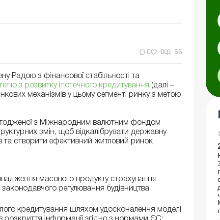
0
0
56
у Радою з фінансової стабільності та
егію з розвитку іпотечного кредитування
(далі –
нкових механізмів у цьому сегменті ринку з метою
узгодженої з Міжнародним валютним фондом
труктурних змін, щоб відкалібрувати державну
в та створити ефективний житловий ринок.
ровадження масового продукту страхування
 законодавчого регулювання будівництва
ілого кредитування шляхом удосконалення моделі
в розкриття інформації згідно з нормами ЄС;