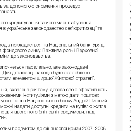
ів за допомогою оновлення процедур
аності.
ного кредитування та його масштабування
 в українське законодавство секʼюритизації та
аходів покладається на Національний банк, Уряд,
та фондового ринку. Важлива роль і Верховної
зміни до законодавства.
розпочнеться паралельно, але законодавчі
 Для деталізації заходів буде розроблено
стати елементом ширшої Житлової стратегії.
ня, схвалена рік тому, довела свою ефективність.
ержавними інституціями з метою дати поштовх
нтував Голова Національного банку Андрій Пишний.
можні надати доступні кредити на купівлю житла
ле для цього потрібні певні передумови, над
и».
асовим продуктом до фінансової кризи 2007–2008