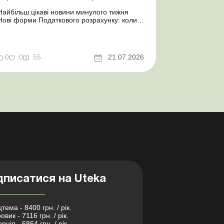
Найбільш цікаві новини минулого тижня
Нові форми Податкового розрахунку: коли
а за які періоди звітувати Порядок
оформлення та переоформлення
відстрочки від призову під час мобілізації
досконалено Кабмін утворив
0
0
55
21.07.2026
Координаційний центр з організації
бронювання військовозобов’язаних
Верховна ...
дписатися на Uteka
тема - 8400 грн. / рік.
овик - 7116 грн. / рік.
рція - 6864 грн. / рік.