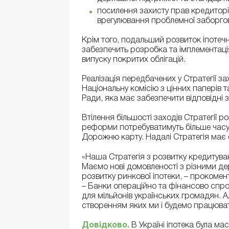
посилення захисту прав кредитор
врегулювання проблемної заборгов
Крім того, подальший розвиток іпотеч
забезпечить розробка та імплементація
випуску покритих облігацій.
Реалізація передбачених у Стратегії з
Національну комісію з цінних паперів 
Ради, яка має забезпечити відповідні 
Втілення більшості заходів Стратегії 
реформи потребуватимуть більше часу.
Дорожню карту. Надалі Стратегія має 
«Наша Стратегія з розвитку кредитуван
Маємо нові домовленості з різними д
розвитку ринкової іпотеки, – прокоме
– Банки операційно та фінансово спро
для мільйонів українських громадян. А
створенням яких ми і будемо працюват
Довідково.
В Україні іпотека була м