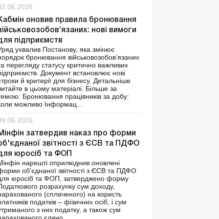
02.06.2026
Кабмін оновив правила бронювання
військовозобов’язаних: нові вимоги
для підприємств
Уряд ухвалив Постанову, яка змінює
порядок бронювання військовозобов’язаних
та перегляду статусу критично важливих
підприємств. Документ встановлює нові
строки й критерії для бізнесу. Детальніше
читайте в цьому матеріалі. Більше за
темою: Бронювання працівників за добу:
коли можливо Інформац...
09.06.2026
Мінфін затвердив наказ про форми
об'єднаної звітності з ЄСВ та ПДФО
для юросіб та ФОП
Мінфін нарешті оприлюднив оновлені
форми об’єднаної звітності з ЄСВ та ПДФО
для юросіб та ФОП, затверджено форму
Податкового розрахунку сум доходу,
нарахованого (сплаченого) на користь
платників податків – фізичних осіб, і сум
утриманого з них податку, а також сум
нарахованого єдино...