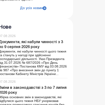
До усіх новин
Нове
07.08.2026
Документи, які набули чинності з 3
по 9 серпня 2026 року
Документи, які набули чинності цього тижня
та стануть у нагоді при здійсненні
господарської діяльності. Указ Президента
від 31.07.2026 № 687/2026 «Про День
фінансистів» Постанова КМУ від 03.08.2026
№ 987 «Про внесення змін до пункту 1
постанови Кабінету Міністрів України...
07.08.2026
Зміни в законодавстві з 3 по 7 липня
2026 року
Збірка основних змін в законодавстві, які
відбулися цього тижня НБУ унормовав
порядок примусового списання коштів без