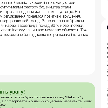
улювання більшість кредитів того часу стали
упутниками сектору будівництва стали
и строків введення житла в експлуатацію. На
ду регулювання почалися позитивні зрушення,
 перервало цей тренд. Започаткована Урядом
» наразі забезпечує понад 96 % нової іпотеки,
ювати іпотеку за чинною моделлю обмежені. Тож
о неможливе без відновлення ринкових іпотечних
іть увагу!
 можете читати бухгалтерські новини від “Uteka.ua” у
, а обговорювати їх у наших соціальних мережах та інших
мах.