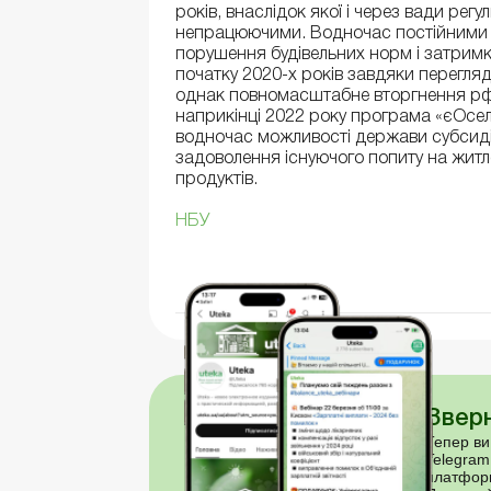
років, внаслідок якої і через вади рег
непрацюючими. Водночас постійними с
порушення будівельних норм і затримк
початку 2020-х років завдяки перегля
однак повномасштабне вторгнення рф
наприкінці 2022 року програма «єОселя
водночас можливості держави субсиді
задоволення існуючого попиту на житл
продуктів.
НБУ
Зверн
Тепер ви
Telegram
платфор