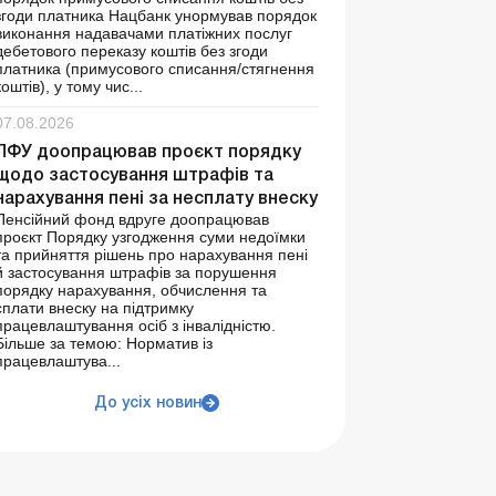
згоди платника Нацбанк унормував порядок
виконання надавачами платіжних послуг
дебетового переказу коштів без згоди
платника (примусового списання/стягнення
коштів), у тому чис...
07.08.2026
ПФУ доопрацював проєкт порядку
щодо застосування штрафів та
нарахування пені за несплату внеску
Пенсійний фонд вдруге доопрацював
проєкт Порядку узгодження суми недоїмки
та прийняття рішень про нарахування пені
й застосування штрафів за порушення
порядку нарахування, обчислення та
сплати внеску на підтримку
працевлаштування осіб з інвалідністю.
Більше за темою: Норматив із
працевлаштува...
До усіх новин