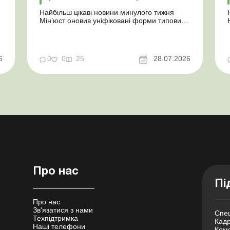
Найбільш цікаві новини минулого тижня
Мін’юст оновив уніфіковані форми типових
документів для юросіб Мінекономіки
т
відкликало новину про створення
координаційного центру з організації
бронювання У працівника виявлено статус
у
6
0
0
25
28.07.2026
«у розшуку»: що потрібно знати
роботодавцям Закон про ВП...
Про нас
Пі
Про нас
Зв'язатися з нами
Спец
Техпідтримка
Кадр
Наші телефони
Коме