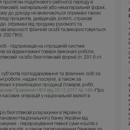
 протягом податкового (звітного) періоду в
отівковій); матеріальній або нематеріальній формі,
цьому до доходу не включаються отримані такою
ді процентів, дивідендів, роялті, страхові
оди, отримані від продажу рухомого та
ві власності фізичній особі та використовується
т. 292 ПКУ).
сіб - підприємців на спрощеній системі
в за відвантажені товари (виконані роботи,
івковій та/або безготівковій формі) (п. 291.6 ст.
ю суб'єктів господарювання та фізичних осіб за
і роботи, надані послуги), а також за
ані з реалізацією продукції (товарів, робіт,
анови Правління НБУ від 29.12.2017 № 148
«Про
асових операцій у національній валюті в
про безготівкові розрахунки в Україні в
тановою Національного банку України від
зрахунки - перерахування певної суми коштів з
вачів коштів, а також перерахування банками за