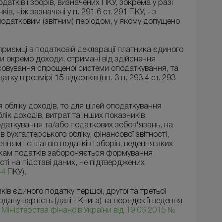
датків і зборів, визначених ПКУ, зокрема у разі
, ніж зазначені у п. 291.6 ст. 291 ПКУ, - з
податковим (звітним) періодом, у якому допущено
дприємці в податковій декларації платника єдиного
и окремо доходи, отримані від здійснення
осовування спрощеної системи оподаткування, та
ку в розмірі 15 відсотків (пп. 3 п. 293.4 ст. 293
обліку доходів, то для цілей оподаткування
лік доходів, витрат та інших показників,
одаткування та/або податкових зобов'язань, на
в бухгалтерського обліку, фінансової звітності,
енням і сплатою податків і зборів, ведення яких
кам податків забороняється формування
сті на підставі даних, не підтверджених
 44
ПКУ).
ків єдиного податку першої, другої та третьої
дану вартість (далі - Книга) та порядок її ведення
Міністерства фінансів України від 19.06.2015 №