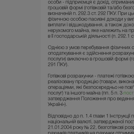
особи - підприємця є дохід, отриманий
грошовій формі (готівковій та/або безг
визначеній п. 292.3 ст. 292 ПКУ. При 
фізичною особою пасивні доходи у вигля
виплати і відшкодування, а також дох
нерухомого майна, яке належить на пра
в її господарській діяльності (п. 292.1 с
Однією з умов перебування фізичних о
оподаткування є здійснення розрахункі
послуги) виключно в грошовій формі (гот
291 ПКУ).
Готівкові розрахунки - платежі готівко
реалізовану продукцію (товари, виконан
операціями, які безпосередньо не пов'яз
послуг) та іншого майна (пп. 5 п. 3
пост
затвердження Положення про ведення к
Україні»).
Відповідно до п. 1.4 глави 1 Інструкції 
національній валюті, затвердженої пос
21.01.2004 року № 22, безготівкові ро
рахунків платників на рахунки отриму