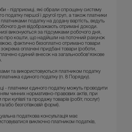
оби - підприємці, які обрали спрощену систему
 податку першої і другої груп, а також платники
є платниками податку на додану вартість, ведуть
робочого дня відображають отримані доходи.
Книзі виконуються за підсумками робочого дня,
мо про кошти, що надійшли на поточний рахунок
тівкою, фактично безоплатно отримано товари
, зокрема оплачені придбані товари (роботи,
 сплачено єдиний внесок на загальнообов'язкове
.
йками та використовуються платником податку
платника єдиного податку (п. 8 Порядку).
мці - платники єдиного податку можуть проводити
анням чинних нормативно-правових актів, при
ри купівлі та продажу товарів (робіт, послуг)
та/або безготівковій формі).
ідуальна податкова консультація має
истовуватися виключно платником податків,