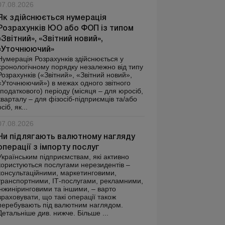
07.08.2026
Як здійснюється нумерація
Розрахунків ЮО або ФОП із типом
«Звітний», «Звітний новий»,
«Уточнюючий»
Нумерація Розрахунків здійснюється у
хронологічному порядку незалежно від типу
Розрахунків («Звітний», «Звітний новий»,
«Уточнюючий») в межах одного звітного
(податкового) періоду (місяця – для юросіб,
кварталу – для фізосіб-підприємців та/або
осіб, як...
07.08.2026
Чи підлягають валютному нагляду
операції з імпорту послуг
Українським підприємствам, які активно
користуються послугами нерезидентів –
консультаційними, маркетинговими,
транспортними, ІТ-послугами, рекламними,
інжиніринговими та іншими, – варто
враховувати, що такі операції також
перебувають під валютним наглядом.
Детальніше див. нижче. Більше ...