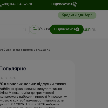
+38(044)334-62-70
Підписатися
Кредити для Агро
|
UKR
RU
Увійти
Підписатися
сто про облік
Портал Баланс-Бюджет
ребувати на єдиному податку
Популярне
14.07.2026
20 ключових новин: підсумки тижня
Найбільш цікаві новини минулого тижня
Зміни Мінекономіки до критичності
підприємств набрали чинності Мінрозвитку
оновило критерії важливості підприємств:
діє з 03.07.2026 З 03.07.2026 набрали