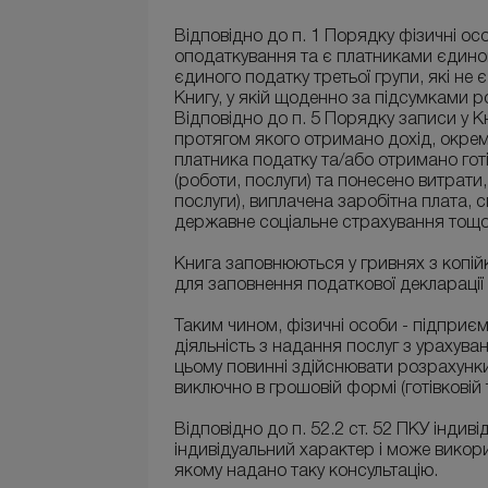
Відповідно до п. 1 Порядку фізичні ос
оподаткування та є платниками єдиного
єдиного податку третьої групи, які не 
Книгу, у якій щоденно за підсумками 
Відповідно до п. 5 Порядку записи у 
протягом якого отримано дохід, окре
платника податку та/або отримано го
(роботи, послуги) та понесено витрати
послуги), виплачена заробітна плата,
державне соціальне страхування тощо
Книга заповнюються у гривнях з копі
для заповнення податкової декларації 
Таким чином, фізичні особи - підприє
діяльність з надання послуг з урахув
цьому повинні здійснювати розрахунки п
виключно в грошовій формі (готівковій 
Відповідно до п. 52.2 ст. 52 ПКУ індив
індивідуальний характер і може викор
якому надано таку консультацію.