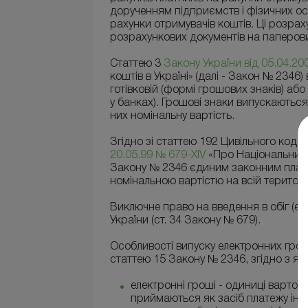
дорученням підприємств і фізичних осі
рахунки отримувачів коштів. Ці розра
розрахункових документів на паперових
Статтею 3
Закону України від 05.04.200
коштів в Україні» (далі - Закон № 2346)
готівковій (формі грошових знаків) або
у банках). Грошові знаки випускаються
них номінальну вартість.
Згідно зі статтею 192 Цивільного коде
20.05.99 № 679-XIV
«Про Національний б
Закону № 2346 єдиним законним плат
номінальною вартістю на всій територі
Виключне право на введення в обіг (ем
України (ст. 34 Закону № 679).
Особливості випуску електронних грош
статтею 15 Закону № 2346, згідно з як
електронні гроші - одиниці вартост
приймаються як засіб платежу інши