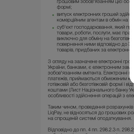
грошовим зобов'язанням цієї особи
формі;
випуск електронних грошей здійс
комерційним агентам в обмін на гот
суб'єкт господарювання, який при
товари, роботи, послуги, має прав
виключно для обміну на безготівко
повернення ними відповідно до За
товарів, придбаних за електронні 
З огляду на зазначене електронні грош
України, банками, є електронним замі
зобов'язанням емітента. Електронні г
платежів, приймаються обмеженим коло
готівковій або безготівковій формі і в
коштами (Лист Національного банку Ук
особливості здійснення операцій з ел
Таким чином, проведення розрахунків 
LiqPay, не відносяться до грошових р
на спрощеній системі оподаткування.
Відповідно до пп. 4 пп. 298.2.3 п. 298