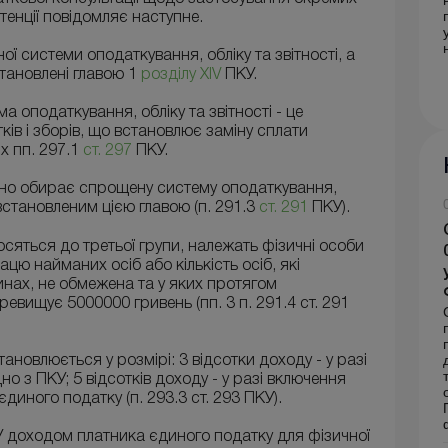
енції повідомляє наступне.
 системи оподаткування, обліку та звітності, а
тановлені главою 1
розділу XIV
ПКУ.
 оподаткування, обліку та звітності - це
ів і зборів, що встановлює заміну сплати
х пп. 297.1
ст. 297
ПКУ.
йно обирає спрощену систему оподаткування,
встановленим цією главою (п. 291.3
ст. 291
ПКУ).
носяться до третьої групи, належать фізичні особи
ацю найманих осіб або кількість осіб, які
инах, не обмежена та у яких протягом
евищує 5000000 гривень (пп. 3 п. 291.4 ст. 291
ановлюється у розмірі: 3 відсотки доходу - у разі
но з ПКУ; 5 відсотків доходу - у разі включення
диного податку (п. 293.3 ст. 293 ПКУ).
ПКУ доходом платника єдиного податку для фізичної