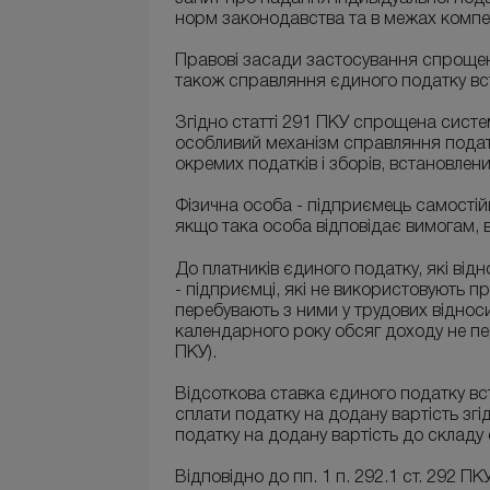
норм законодавства та в межах компет
Правові засади застосування спрощеної
також справляння єдиного податку вс
Згідно статті 291 ПКУ спрощена система
особливий механізм справляння податк
окремих податків і зборів, встановлени
Фізична особа - підприємець самості
якщо така особа відповідає вимогам, 
До платників єдиного податку, які від
- підприємці, які не використовують пр
перебувають з ними у трудових віднос
календарного року обсяг доходу не пер
ПКУ).
Відсоткова ставка єдиного податку вст
сплати податку на додану вартість згід
податку на додану вартість до складу є
Відповідно до пп. 1 п. 292.1 ст. 292 