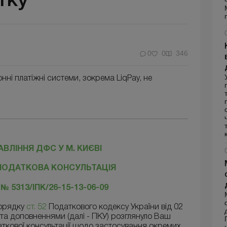
тку
0
0
346
ні платіжні системи, зокрема LiqРау, не
ВЛІННЯ ДФС У М. КИЄВІ
ПОДАТКОВА КОНСУЛЬТАЦІЯ
. № 5313/ІПК/26-15-13-06-09
порядку
ст. 52
Податкового кодексу України від 02
 та доповненнями (далі - ПКУ) розглянуло Ваш
аткової консультації щодо застосування окремих