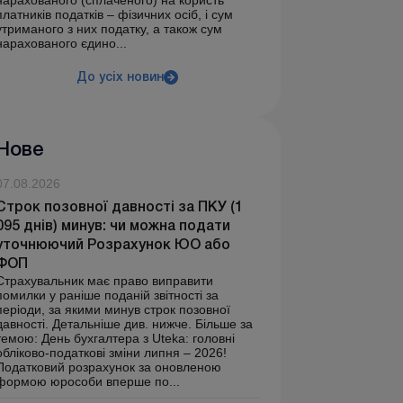
нарахованого (сплаченого) на користь
платників податків – фізичних осіб, і сум
утриманого з них податку, а також сум
нарахованого єдино...
До усіх новин
Нове
07.08.2026
Строк позовної давності за ПКУ (1
095 днів) минув: чи можна подати
уточнюючий Розрахунок ЮО або
ФОП
Страхувальник має право виправити
помилки у раніше поданій звітності за
періоди, за якими минув строк позовної
давності. Детальніше див. нижче. Більше за
темою: День бухгалтера з Uteka: головні
обліково-податкові зміни липня – 2026!
Податковий розрахунок за оновленою
формою юрособи вперше по...