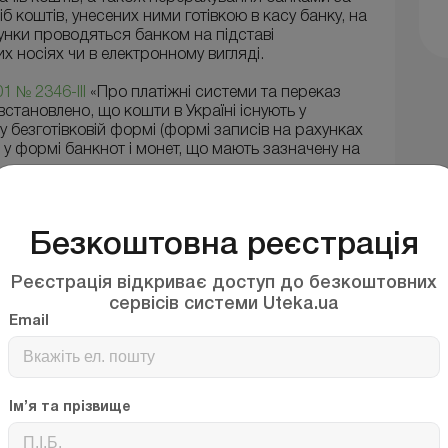
б коштів, унесених ними готівкою в касу банку, на
хунки проводяться банком на підставі
 носіях чи в електронному вигляді.
1 № 2346-III
«Про платіжні системи та переказ
 встановлено, що кошти в Україні існують у
 у безготівковій формі (формі записів на рахунках
 у формі банкнот і монет, що мають зазначену на
ксу України, статтею 35
Закону України від
анк України» (далі - Закон № 679) та статтею 3
Безкоштовна реєстрація
іжним засобом, обов'язковим до приймання за
ї України, є грошова одиниця України - гривня.
Реєстрація відкриває доступ до безкоштовних
ісія) гривні належить Національному банку
сервісів системи Uteka.ua
Email
ей і здійснення операцій з ними встановлені
ою, зокрема:
Ім’я та прізвище
і, які зберігаються на електронному пристрої,
ми особами, ніж особа, яка їх випускає, і є