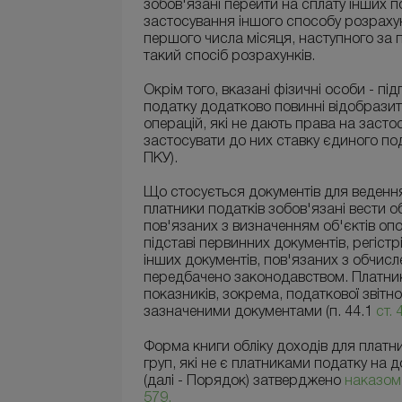
зобов'язані перейти на сплату інших по
застосування іншого способу розрахунків
першого числа місяця, наступного за 
такий спосіб розрахунків.
Окрім того, вказані фізичні особи - пі
податку додатково повинні відобразит
операцій, які не дають права на заст
застосувати до них ставку єдиного подат
ПКУ).
Що стосується документів для ведення 
платники податків зобов'язані вести об
пов'язаних з визначенням об'єктів оп
підставі первинних документів, регістрі
інших документів, пов'язаних з обчисл
передбачено законодавством. Платни
показників, зокрема, податкової звітно
зазначеними документами (п. 44.1
ст.
Форма книги обліку доходів для платни
груп, які не є платниками податку на до
(далі - Порядок) затверджено
наказом 
579.