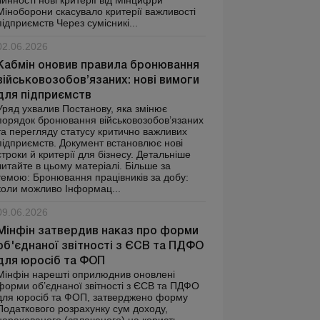
чинності нові критерії від Мінцифри
Міноборони скасувало критерії важливості
підприємств Через сумісникі...
02.06.2026
Кабмін оновив правила бронювання
військовозобов’язаних: нові вимоги
для підприємств
Уряд ухвалив Постанову, яка змінює
порядок бронювання військовозобов’язаних
та перегляду статусу критично важливих
підприємств. Документ встановлює нові
строки й критерії для бізнесу. Детальніше
читайте в цьому матеріалі. Більше за
темою: Бронювання працівників за добу:
коли можливо Інформац...
09.06.2026
Мінфін затвердив наказ про форми
об'єднаної звітності з ЄСВ та ПДФО
для юросіб та ФОП
Мінфін нарешті оприлюднив оновлені
форми об’єднаної звітності з ЄСВ та ПДФО
для юросіб та ФОП, затверджено форму
Податкового розрахунку сум доходу,