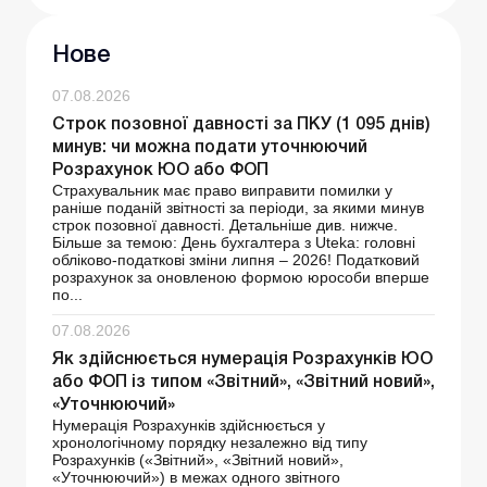
Нове
07.08.2026
Строк позовної давності за ПКУ (1 095 днів)
минув: чи можна подати уточнюючий
Розрахунок ЮО або ФОП
Страхувальник має право виправити помилки у
раніше поданій звітності за періоди, за якими минув
строк позовної давності. Детальніше див. нижче.
Більше за темою: День бухгалтера з Uteka: головні
обліково-податкові зміни липня – 2026! Податковий
розрахунок за оновленою формою юрособи вперше
по...
07.08.2026
Як здійснюється нумерація Розрахунків ЮО
або ФОП із типом «Звітний», «Звітний новий»,
«Уточнюючий»
Нумерація Розрахунків здійснюється у
хронологічному порядку незалежно від типу
Розрахунків («Звітний», «Звітний новий»,
«Уточнюючий») в межах одного звітного