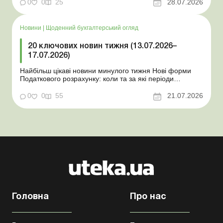
координаційного центру з організації бронювання У
0
0
25
28.07.2026
працівника виявлено статус «у розшуку»: що потрібно
знати роботодавцям Закон про ВП...
Новини
|
Щоденний бухгалтерський огляд
20 ключових новин тижня (13.07.2026–
17.07.2026)
Найбільш цікаві новини минулого тижня Нові форми
Податкового розрахунку: коли та за які періоди
звітувати Порядок оформлення та переоформлення
відстрочки від призову під час мобілізації удосконалено
0
0
55
21.07.2026
Кабмін утворив Координаційний центр з організації
бронювання військовозобов’язаних Верховна ...
Головна
Про нас