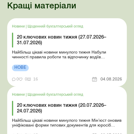
Кращі матеріали
Новини
|
Щоденний бухгалтерський огляд
20 ключових новин тижня (27.07.2026–
31.07.2026)
Найбільш цікаві новини минулого тижня Набули
чинності правила роботи та відпочинку водіїв
Президент підписав закони про мобілізацію та воєнний
стан Для сільгосппідприємств і ФОП запроваджено нові
НОВЕ
одноразові статистичні форми З 2 серпня змінюється
порядок зарахування окремих періодів роботи до стр...
0
0
16
04.08.2026
Новини
|
Щоденний бухгалтерський огляд
20 ключових новин тижня (20.07.2026–
24.07.2026)
Найбільш цікаві новини минулого тижня Мін’юст оновив
уніфіковані форми типових документів для юросіб
Мінекономіки відкликало новину про створення