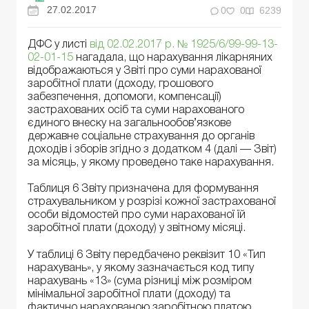
27.02.2017
0
0
6239
ДФС у листі
від 02.02.2017 р. № 1925/6/99-99-13-
02-01-15
нагадала, що нарахування лікарняних
відображаються у Звіті про суми нарахованої
заробітної плати (доходу, грошового
забезпечення, допомоги, компенсації)
застрахованих осіб та суми нарахованого
єдиного внеску на загальнообов’язкове
державне соціальне страхування до органів
доходів і зборів згідно з додатком 4 (далі — Звіт)
за місяць, у якому проведено таке нарахування.
Таблиця 6 Звіту призначена для формування
страхувальником у розрізі кожної застрахованої
особи відомостей про суми нарахованої їй
заробітної плати (доходу) у звітному місяці.
У таблиці 6 Звіту передбачено реквізит 10 «Тип
нарахувань», у якому зазначається код типу
нарахувань «13» (сума різниці між розміром
мінімальної заробітної плати (доходу) та
фактично нарахованою заробітною платою