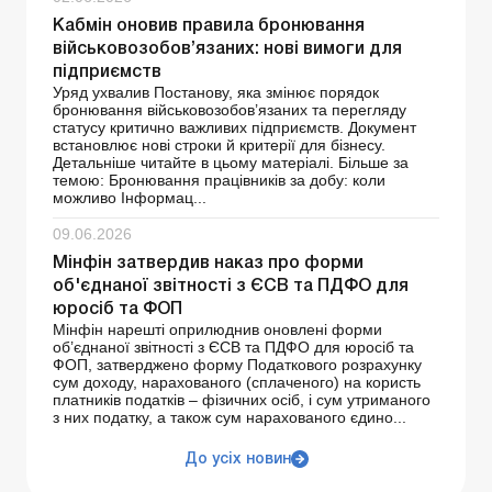
Кабмін оновив правила бронювання
військовозобов’язаних: нові вимоги для
підприємств
Уряд ухвалив Постанову, яка змінює порядок
бронювання військовозобов’язаних та перегляду
статусу критично важливих підприємств. Документ
встановлює нові строки й критерії для бізнесу.
Детальніше читайте в цьому матеріалі. Більше за
темою: Бронювання працівників за добу: коли
можливо Інформац...
09.06.2026
Мінфін затвердив наказ про форми
об'єднаної звітності з ЄСВ та ПДФО для
юросіб та ФОП
Мінфін нарешті оприлюднив оновлені форми
об’єднаної звітності з ЄСВ та ПДФО для юросіб та
ФОП, затверджено форму Податкового розрахунку
сум доходу, нарахованого (сплаченого) на користь
платників податків – фізичних осіб, і сум утриманого
з них податку, а також сум нарахованого єдино...
До усіх новин