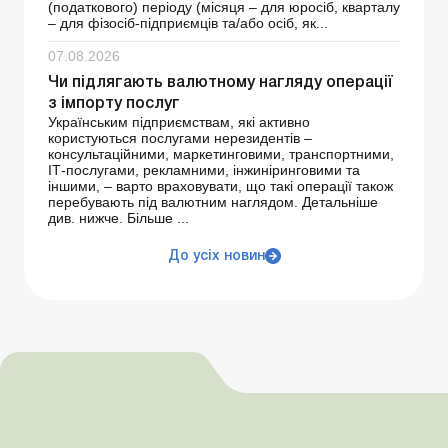
(податкового) періоду (місяця – для юросіб, кварталу
– для фізосіб-підприємців та/або осіб, як...
07.08.2026
Чи підлягають валютному нагляду операції
з імпорту послуг
Українським підприємствам, які активно
користуються послугами нерезидентів –
консультаційними, маркетинговими, транспортними,
ІТ-послугами, рекламними, інжиніринговими та
іншими, – варто враховувати, що такі операції також
перебувають під валютним наглядом. Детальніше
див. нижче. Більше ...
До усіх новин