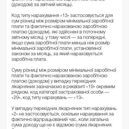
(доходом) за звітний місяць).
Код типу нарахування «13» застосовується для
сум різниці між розміром мінімальної заробітної
плати та фактично нарахованою заробітною
платою (доходом), які здійснені в поточному
звітному місяці, у тому числі — за попередні,
якщо сума заробітної плати менша ніж розмір
мінімальної заробітної плати, установленої
законом за місяць, за який нараховується
заробітна плата.
Суму різниці між розміром мінімальної заробітної
плати та фактично нарахованою заробітною
платою (доходом) у випадку перехідних
лікарняних зазначаємо в реквізиті «19» окремим
рядком, код категорії застрахованої особи —
«29», код типу нарахувань — «13».
У випадку перехідних лікарняних тип нарахувань
«2» не застосовується, оскільки нарахування за
фактично відпрацьований час, коли загальна
сума доходу ще не є відомою (сума лікарняних