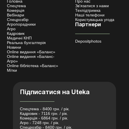
Головна
Про нас
Спецтема
Зв'язатися з нами
Комерція
Техпідтримка
Вебінари
Наші телефони
Спецрозбір
Користувацька угода
Агропорадники
Партнери
Агро
Кадровик
Медичні КНП
Depositphotos
Реальна бухгалтерія
Новини
Online видання «Баланс»
Online видання «Баланс-
Агро»
Online бібліотека «Баланс»
Мітки
Підписатися на Uteka
Спецтема - 8400 грн. / рік.
Кадровик - 7116 грн. / рік.
Комерція - 6864 грн. / рік.
Агро - 7248 грн. / рік.
Спецрозбір - 8400 грн. / рік.