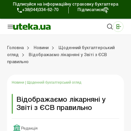
Підписуйся на інформаційну страховку бухгалтера
+38(044)334-62-70
Підписатися
Медичні КНП
Online видання «Баланс»
Online видання «Баланс-Агро»
Online бібліотека «Баланс»
Портал Баланс-Бюджет
Сервіси Баланс-Бюджет
Свiт позитива
Робота з приватними підприємцями
Господарські операції
Юридичні консультації
Спецвипуски для комерційних підприємств
Блог редакції Uteka-Комерція
Зо
Об
Сх
Головна
Новини
Щоденний бухгалтерський
огляд
Відображаємо лікарняні у Звіті з ЄСВ
правильно
дприємцями
ації
риємств
Зовнішньоекономічна діяльність
Облік, податки та звiтнiсть
Схеми бухгалтерських проводок
Школа бухгалтера: просто про облік
Фінансовий аудит
Приватний підприєме
Інструкції для роботи
Новини
|
Щоденний бухгалтерський огляд
Відображаємо лікарняні у
Звіті з ЄСВ правильно
Редакція