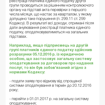
реєстрації платника єдиного податку другої
групи проводиться за рішенням контролюючого
органу на підставі акта перевірки з першого
числа місяця, що настає за кварталом, у якому
допущено таке порушення (п. 299.11 ст. 299
Кодексу). В результаті всі доходи, отримані після
дати анулювання реєстрації платника єдиного
податку, оподатковуватиметься на загальних
підставах.
Наприклад, якщо підприємець на другій
групі платників єдиного податку здійснив
розрахунки 05.12.2016 р. із юридичною
особою, що застосовує загальну систему
оподаткування за договором про надання
послуг, то він був зобов’язаний згідно з
нормами Кодексу:
- подати заяву про відмову від спрощеної
системи оподаткування в термін до 20.12.2016
року;
- перейти з 01.01.2017 р. на загальну систему
оподаткування;