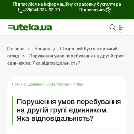
Підписуйся на інформаційну страховку бухгалтера
+38(044)334-62-70
Підписатися
Медичні КНП
Online видання «Баланс»
Online видання «Баланс-Агро»
Online бібліотека «Баланс»
Портал Баланс-Бюджет
Сервіси Баланс-Бюджет
Свiт позитива
Робота з приватними підприємцями
Господарські операції
Юридичні консультації
Спецвипуски для комерційних підприємств
Блог редакції Uteka-Комерція
Зо
Об
Сх
Головна
Новини
Щоденний бухгалтерський
огляд
Порушення умов перебування на другій групі
єдинником. Яка відповідальність?
дприємцями
ації
риємств
Зовнішньоекономічна діяльність
Облік, податки та звiтнiсть
Схеми бухгалтерських проводок
Школа бухгалтера: просто про облік
Фінансовий аудит
Приватний підприєме
Інструкції для роботи
Новини
|
Щоденний бухгалтерський огляд
Порушення умов перебування
на другій групі єдинником.
Яка відповідальність?