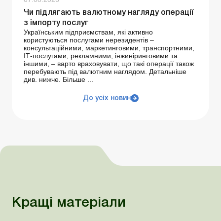
Чи підлягають валютному нагляду операції
з імпорту послуг
Українським підприємствам, які активно
користуються послугами нерезидентів –
консультаційними, маркетинговими, транспортними,
ІТ-послугами, рекламними, інжиніринговими та
іншими, – варто враховувати, що такі операції також
перебувають під валютним наглядом. Детальніше
див. нижче. Більше ...
До усіх новин
Кращі матеріали