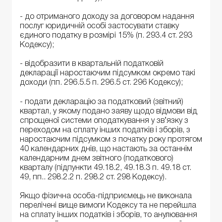
- до отриманого доходу за договором надання
послуг юридичній особі застосувати ставку
єдиного податку в розмірі 15% (п. 293.4 ст. 293
Кодексу);
- відобразити в квартальній податковій
декларації наростаючим підсумком окремо такі
доходи (пп. 296.5.5 п. 296.5 ст. 296 Кодексу);
- подати декларацію за податковий (звітний)
квартал, у якому подано заяву щодо відмови від
спрощеної системи оподаткування у зв’язку з
переходом на сплату інших податків і зборів, з
наростаючим підсумком з початку року протягом
40 календарних днів, що настають за останнім
календарним днем звітного (податкового)
кварталу (підпункти 49.18.2, 49.18.3 п. 49.18 ст.
49, пп.. 298.2.2 п. 298.2 ст. 298 Кодексу).
Якщо фізична особа-підприємець не виконала
перелічені вище вимоги Кодексу та не перейшла
на сплату інших податків і зборів, то анулювання