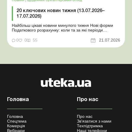
20 ключових новин тижня (13.07.2026–
17.07.2026)
Найбільш цікаві новини минулого тижня Нові форми
Податкового розрахунку: коли та за які періоди
звітувати Порядок оформлення та переоформлення
відстрочки від призову під час мобілізації удосконалено
0
0
55
21.07.2026
Кабмін утворив Координаційний центр з організації
бронювання військовозобов’язаних Верховна ...
Головна
Про нас
Головна
Про нас
Спецтема
Зв'язатися з нами
Комерція
Техпідтримка
Вебінари
Наші телефони