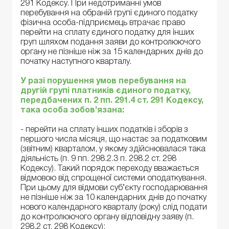
291 Кодексу. При недотриманні умов
перебування на обраній групі єдиного податку
фізична особа-підприємець втрачає право
перейти на сплату єдиного податку для інших
груп шляхом подання заяви до контролюючого
органу не пізніше ніж за 15 календарних днів до
початку наступного кварталу.
У разі порушення умов перебування на
другій групі платників єдиного податку,
передбачених п. 2 пп. 291.4 ст. 291 Кодексу,
така особа зобов’язана:
- перейти на сплату інших податків і зборів з
першого числа місяця, що настає за податковим
(звітним) кварталом, у якому здійснювалася така
діяльність (п. 9 пп. 298.2.3 п. 298.2 ст. 298
Кодексу). Такий порядок переходу вважається
відмовою від спрощеної системи оподаткування.
При цьому для відмови суб’єкту господарювання
не пізніше ніж за 10 календарних днів до початку
нового календарного кварталу (року) слід подати
до контролюючого органу відповідну заяву (п.
298.2 ст. 298 Кодексу);