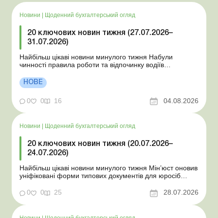
Новини
|
Щоденний бухгалтерський огляд
20 ключових новин тижня (27.07.2026–
31.07.2026)
Найбільш цікаві новини минулого тижня Набули
чинності правила роботи та відпочинку водіїв
Президент підписав закони про мобілізацію та воєнний
стан Для сільгосппідприємств і ФОП запроваджено нові
НОВЕ
одноразові статистичні форми З 2 серпня змінюється
порядок зарахування окремих періодів роботи до стр...
0
0
16
04.08.2026
Новини
|
Щоденний бухгалтерський огляд
20 ключових новин тижня (20.07.2026–
24.07.2026)
Найбільш цікаві новини минулого тижня Мін’юст оновив
уніфіковані форми типових документів для юросіб
Мінекономіки відкликало новину про створення
координаційного центру з організації бронювання У
0
0
25
28.07.2026
працівника виявлено статус «у розшуку»: що потрібно
знати роботодавцям Закон про ВП...
Новини
|
Щоденний бухгалтерський огляд