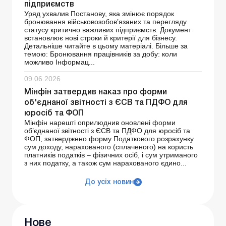
підприємств
Уряд ухвалив Постанову, яка змінює порядок
бронювання військовозобов’язаних та перегляду
статусу критично важливих підприємств. Документ
встановлює нові строки й критерії для бізнесу.
Детальніше читайте в цьому матеріалі. Більше за
темою: Бронювання працівників за добу: коли
можливо Інформац...
09.06.2026
Мінфін затвердив наказ про форми
об'єднаної звітності з ЄСВ та ПДФО для
юросіб та ФОП
Мінфін нарешті оприлюднив оновлені форми
об’єднаної звітності з ЄСВ та ПДФО для юросіб та
ФОП, затверджено форму Податкового розрахунку
сум доходу, нарахованого (сплаченого) на користь
платників податків – фізичних осіб, і сум утриманого
з них податку, а також сум нарахованого єдино...
До усіх новин
Нове