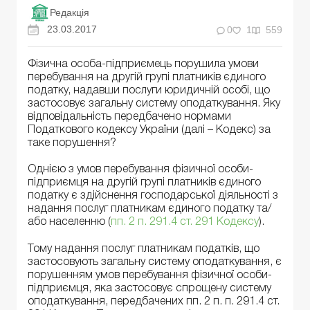
Редакція
23.03.2017
0
1
559
Фізична особа-підприємець порушила умови
перебування на другій групі платників єдиного
податку, надавши послуги юридичній особі, що
застосовує загальну систему оподаткування. Яку
відповідальність передбачено нормами
Податкового кодексу України (далі – Кодекс) за
таке порушення?
Однією з умов перебування фізичної особи-
підприємця на другій групі платників єдиного
податку є здійснення господарської діяльності з
надання послуг платникам єдиного податку та/
або населенню (
пп. 2 п. 291.4 ст. 291 Кодексу
).
Тому надання послуг платникам податків, що
застосовують загальну систему оподаткування, є
порушенням умов перебування фізичної особи-
підприємця, яка застосовує спрощену систему
оподаткування, передбачених пп. 2 п. п. 291.4 ст.