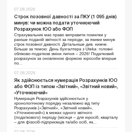
07.08.2026
Строк позовної давності за ПКУ (1 095 днів)
минув: чи можна подати уточнюючий
Розрахунок ЮО або ФОП
Страхувальник має право виправити помилки у
раніше поданій звітності за періоди, за якими минув
строк позовної давності. Детальніше див. нижче.
Більше за темою: День бухгалтера з Uteka: головні
обліково-податкові зміни липня – 2026! Податковий
розрахунок за оновленою формою юрособи вперше
по...
07.08.2026
Як здійснюється нумерація Розрахунків ЮО
або ФОП із типом «Звітний», «Звітний новий»,
«Уточнюючий»
Нумерація Розрахунків здійснюється у
хронологічному порядку незалежно від типу
Розрахунків («Звітний», «Звітний новий»,
«Уточнюючий») в межах одного звітного
(податкового) періоду (місяця – для юросіб, кварталу
– для фізосіб-підприємців та/або осіб, як...
07.08.2026