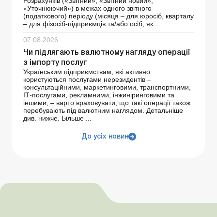
Розрахунків («Звітний», «Звітний новий»,
«Уточнюючий») в межах одного звітного
(податкового) періоду (місяця – для юросіб, кварталу
– для фізосіб-підприємців та/або осіб, як...
07.08.2026
Чи підлягають валютному нагляду операції
з імпорту послуг
Українським підприємствам, які активно
користуються послугами нерезидентів –
консультаційними, маркетинговими, транспортними,
ІТ-послугами, рекламними, інжиніринговими та
іншими, – варто враховувати, що такі операції також
перебувають під валютним наглядом. Детальніше
див. нижче. Більше ...
До усіх новин