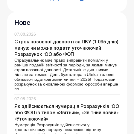
Нове
07.08.2026
Строк позовної давності за ПКУ (1 095 днів)
минув: чи можна подати уточнюючий
Розрахунок ЮО або ФОП
Страхувальник має право виправити помилки у
раніше поданій звітності за періоди, за якими минув
строк позовної давності. Детальніше див. нижче.
Більше за темою: День бухгалтера з Uteka: головні
обліково-податкові зміни липня – 2026! Податковий
розрахунок за оновленою формою юрособи вперше
по...
07.08.2026
Як здійснюється нумерація Розрахунків ЮО
або ФОП із типом «Звітний», «Звітний новий»,
«Уточнюючий»
Нумерація Розрахунків здійснюється у
хронологічному порядку незалежно від типу