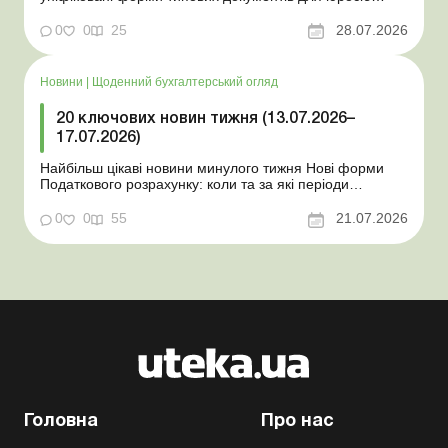
Мінекономіки відкликало новину про створення
координаційного центру з організації бронювання У
0
0
25
28.07.2026
працівника виявлено статус «у розшуку»: що потрібно
знати роботодавцям Закон про ВП...
Новини
|
Щоденний бухгалтерський огляд
20 ключових новин тижня (13.07.2026–
17.07.2026)
Найбільш цікаві новини минулого тижня Нові форми
Податкового розрахунку: коли та за які періоди
звітувати Порядок оформлення та переоформлення
відстрочки від призову під час мобілізації удосконалено
0
0
55
21.07.2026
Кабмін утворив Координаційний центр з організації
бронювання військовозобов’язаних Верховна ...
Головна
Про нас