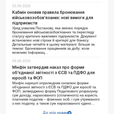
02.06.2026
Кабмін оновив правила бронювання
військовозобов’язаних: нові вимоги для
підприємств
Уряд ухвалив Постанову, яка змінює порядок
бронювання військовозобов’язаних та перегляду
статусу критично важливих підприємств. Документ
встановлює нові строки й критерії для бізнесу.
Детальніше читайте в цьому матеріалі. Більше за
темою: Бронювання працівників за добу: коли
можливо Інформац...
09.06.2026
Мінфін затвердив наказ про форми
об'єднаної звітності з ЄСВ та ПДФО для
юросіб та ФОП
Мінфін нарешті оприлюднив оновлені форми
об’єднаної звітності з ЄСВ та ПДФО для юросіб та
ФОП, затверджено форму Податкового розрахунку
сум доходу, нарахованого (сплаченого) на користь
платників податків – фізичних осіб, і сум утриманого
з них податку, а також сум нарахованого єдино...
До усіх новин