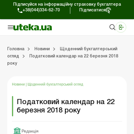
Підписуйся на інформаційну страховку бухгалтера
+38(044)334-62-70
Підписатися
Медичні КНП
Online видання «Баланс»
Online видання «Баланс-Агро»
Online бібліотека «Баланс»
Портал Баланс-Бюджет
Сервіси Баланс-Бюджет
Свiт позитива
Робота з приватними підприємцями
Господарські операції
Юридичні консультації
Спецвипуски для комерційних підприємств
Блог редакції Uteka-Комерція
Зо
Об
Сх
Головна
Новини
Щоденний бухгалтерський
огляд
Податковий календар на 22 березня 2018
року
дприємцями
ації
риємств
Зовнішньоекономічна діяльність
Облік, податки та звiтнiсть
Схеми бухгалтерських проводок
Школа бухгалтера: просто про облік
Фінансовий аудит
Приватний підприєме
Інструкції для роботи
Новини
|
Щоденний бухгалтерський огляд
Податковий календар на 22
березня 2018 року
Редакція