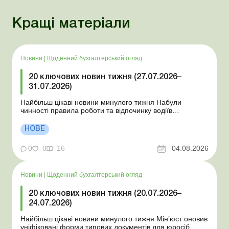
Кращі матеріали
Новини
|
Щоденний бухгалтерський огляд
20 ключових новин тижня (27.07.2026–
31.07.2026)
Найбільш цікаві новини минулого тижня Набули
чинності правила роботи та відпочинку водіїв
Президент підписав закони про мобілізацію та воєнний
стан Для сільгосппідприємств і ФОП запроваджено нові
НОВЕ
одноразові статистичні форми З 2 серпня змінюється
порядок зарахування окремих періодів роботи до стр...
0
0
16
04.08.2026
Новини
|
Щоденний бухгалтерський огляд
20 ключових новин тижня (20.07.2026–
24.07.2026)
Найбільш цікаві новини минулого тижня Мін’юст оновив
уніфіковані форми типових документів для юросіб