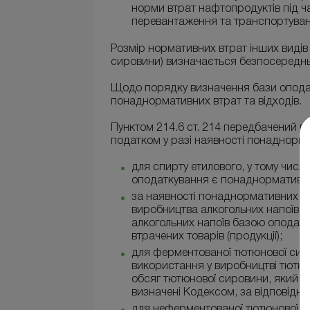
норми втрат нафтопродуктів під ча
перевантаження та транспортува
Розмір нормативних втрат інших видів 
сировини) визначається безпосередньо
Щодо порядку визначення бази оподат
понаднормативних втрат та відходів.
Пунктом 214.6 ст. 214 передбачений 
податком у разі наявності понаднормат
для спирту етилового, у тому числ
оподаткування є понаднормативно 
за наявності понаднормативних втр
виробництва алкогольних напоїв 
алкогольних напоїв базою оподатк
втрачених товарів (продукції);
для ферментованої тютюнової сиров
використання у виробництві тютю
обсяг тютюнової сировини, який пе
визначені Кодексом, за відповідни
для неферментованої тютюнової сир