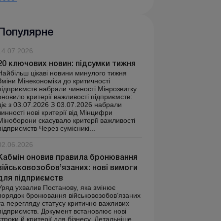
Популярне
14.07.2026
20 ключових новин: підсумки тижня
Найбільш цікаві новини минулого тижня
Зміни Мінекономіки до критичності
підприємств набрали чинності Мінрозвитку
оновило критерії важливості підприємств:
діє з 03.07.2026 З 03.07.2026 набрали
чинності нові критерії від Мінцифри
Міноборони скасувало критерії важливості
підприємств Через сумісникі...
02.06.2026
Кабмін оновив правила бронювання
військовозобов’язаних: нові вимоги
для підприємств
Уряд ухвалив Постанову, яка змінює
порядок бронювання військовозобов’язаних
та перегляду статусу критично важливих
підприємств. Документ встановлює нові
строки й критерії для бізнесу. Детальніше