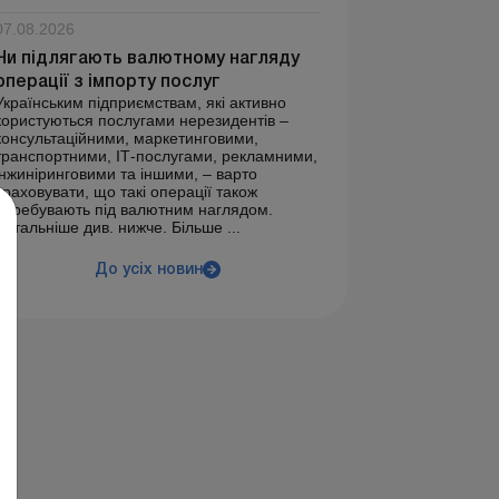
07.08.2026
Чи підлягають валютному нагляду
операції з імпорту послуг
Українським підприємствам, які активно
користуються послугами нерезидентів –
консультаційними, маркетинговими,
транспортними, ІТ-послугами, рекламними,
інжиніринговими та іншими, – варто
враховувати, що такі операції також
перебувають під валютним наглядом.
Детальніше див. нижче. Більше ...
До усіх новин