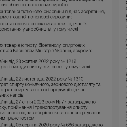
 виробництві тютюнових виробів;
ентованої тютюнової сировини під час зберігання,
рментованої тютюнової сировини;
ться в електронних сигаретах, під час їх
ористання у виробництві, у тому числі
 товарів (спирту, біоетанолу, спиртових
ється Кабінетом Міністрів України, зокрема:
аїни від 28 жовтня 2022 року № 1218
т і виходу спирту етилового, у тому числі
аїни від 22 листопада 2022 року № 1310
рат спирту коньячного, зернового дистиляту та
втрат спирту та готової продукції під час
ьних напоїв;
аїни від 27 січня 2023 року № 77 затверджено
пуску, приймання і транспортування спирту
тилового під час зберігання та транспортування
ним транспортом;
раїни від 05 серпня 2020 року № 686 затверджено