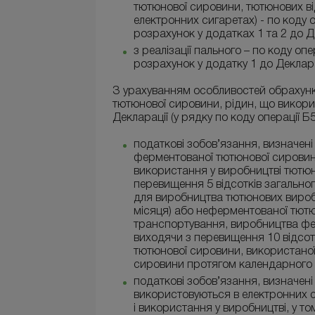
тютюнової сировини, тютюнових ві
електронних сигаретах) - по коду о
розрахунок у додатках 1 та 2 до Д
з реалізації пального – по коду опе
розрахунок у додатку 1 до Деклара
З урахуванням особливостей обрахунку
тютюнової сировини, рідин, що викорис
Декларації (у рядку по коду операції 
податкові зобов’язання, визначені
ферментованої тютюнової сировини 
використання у виробництві тютюн
перевищення 5 відсотків загальног
для виробництва тютюнових виробі
місяця) або неферментованої тютюн
транспортування, виробництва фе
виходячи з перевищення 10 відсотк
тютюнової сировини, використано
сировини протягом календарного (
податкові зобов’язання, визначені
використовуються в електронних си
і використання у виробництві, у т