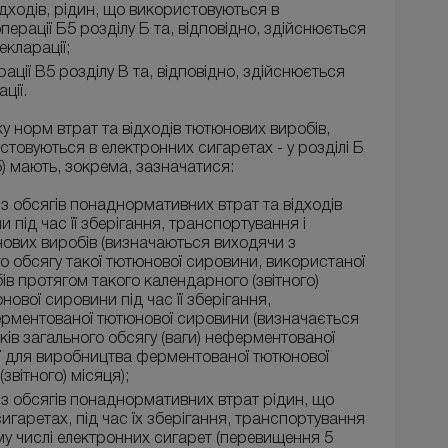
дходів, рідин, що використовуються в
перації Б5 розділу Б та, відповідно, здійснюється
екларації;
рації В5 розділу В та, відповідно, здійснюється
ції.
 норм втрат та відходів тютюнових виробів,
товуються в електронних сигаретах - у розділі Б
Б5) мають, зокрема, зазначатися:
 з обсягів понаднормативних втрат та відходів
під час її зберігання, транспортування і
ових виробів (визначаються виходячи з
о обсягу такої тютюнової сировини, використаної
в протягом такого календарного (звітного)
ової сировини під час її зберігання,
рментованої тютюнової сировини (визначається
ів загального обсягу (ваги) неферментованої
ї для виробництва ферментованої тютюнової
звітного) місяця);
 з обсягів понаднормативних втрат рідин, що
гаретах, під час їх зберігання, транспортування
ому числі електронних сигарет (перевищення 5