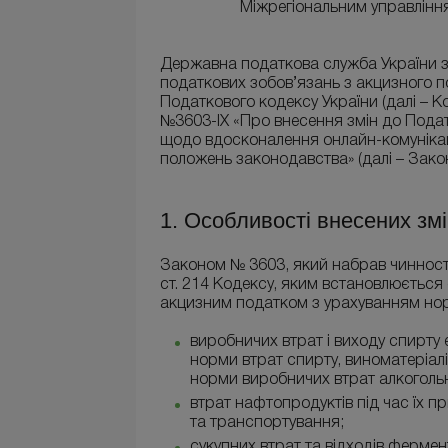
Міжрегіональним управлінн
Державна податкова служба України 
податкових зобов’язань з акцизного п
Податкового кодексу України (далі – К
№3603-ІХ «Про внесення змін до Подат
щодо вдосконалення онлайн-комунікаці
положень законодавства» (далі – Зако
1. Особливості внесених зм
Законом № 3603, який набрав чинності
ст. 214 Кодексу, яким встановлюється
акцизним податком з урахуванням норм
виробничих втрат і виходу спирту 
норми втрат спирту, виноматеріалі
норми виробничих втрат алкоголь
втрат нафтопродуктів під час їх п
та транспортування;
сукупних втрат та відходів фермент