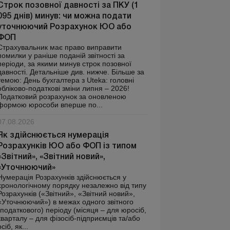
Строк позовної давності за ПКУ (1
095 днів) минув: чи можна подати
уточнюючий Розрахунок ЮО або
ФОП
Страхувальник має право виправити
помилки у раніше поданій звітності за
періоди, за якими минув строк позовної
давності. Детальніше див. нижче. Більше за
темою: День бухгалтера з Uteka: головні
обліково-податкові зміни липня – 2026!
Податковий розрахунок за оновленою
формою юрособи вперше по...
07.08.2026
Як здійснюється нумерація
Розрахунків ЮО або ФОП із типом
«Звітний», «Звітний новий»,
«Уточнюючий»
Нумерація Розрахунків здійснюється у
хронологічному порядку незалежно від типу
Розрахунків («Звітний», «Звітний новий»,
«Уточнюючий») в межах одного звітного
(податкового) періоду (місяця – для юросіб,
кварталу – для фізосіб-підприємців та/або
осіб, як...