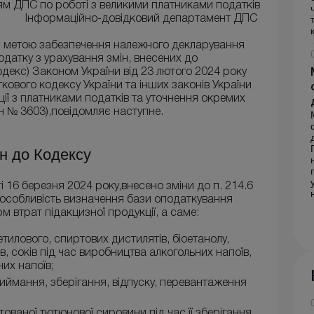
ям ДПС по роботі з великими платниками податків
Інформаційно-довідковий департамент ДПС
з метою забезпечення належного декларування
одатку з урахування змін, внесених до
одекс) Законом України від 23 лютого 2024 року
кового кодексу України та інших законів України
ї з платниками податків та уточнення окремих
н № 3603),повідомляє наступне.
ін до Кодексу
 16 березня 2024 року,внесено зміни до п. 214.6
 особливість визначення бази оподаткування
 втрат підакцизної продукції, а саме:
етилового, спиртових дистилятів, біоетанолу,
в, соків під час виробництва алкогольних напоїв,
них напоїв;
риймання, зберігання, відпуску, перевантаження
ованої тютюнової сировини під час її зберігання,