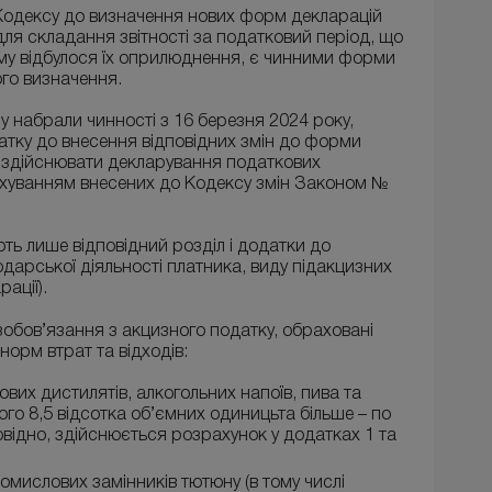
6 Кодексу до визначення нових форм декларацій
 для складання звітності за податковий період, що
му відбулося їх оприлюднення, є чинними форми
кого визначення.
су набрали чинності з 16 березня 2024 року,
тку до внесення відповідних змін до форми
і здійснювати декларування податкових
рахуванням внесених до Кодексу змін Законом №
ь лише відповідний розділ і додатки до
подарської діяльності платника, виду підакцизних
арації).
зобов’язання з акцизного податку, обраховані
норм втрат та відходів:
ових дистилятів, алкогольних напоїв, пива та
ого 8,5 відсотка об’ємних одиницьта більше – по
повідно, здійснюється розрахунок у додатках 1 та
омислових замінників тютюну (в тому числі