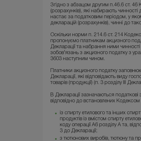
Згідно з абзацом другим п.46.6 ст. 4
(розрахунків), які набирають чинності
настає за податковим періодом, у яко
декларацій (розрахунків), чинні до та
Оскільки норми п. 214.6 ст. 214 Кодек
пропонуємо платникам акцизного пода
Декларації та набрання ними чинност
зобов’язань з акцизного податку з у
3603 наступним чином.
Платники акцизного податку заповнюют
Декларації, які відповідають виду гос
товарів (продукції) (п. 3 розділу ІІІ Декл
В Декларації зазначаються податкові 
відповідно до встановлених Кодексом 
із спирту етилового та інших спирт
продуктів із вмістом спирту етилов
коду операції А6 розділу А та, від
3 до Декларації;
з тютюнових виробів, тютюну та пр