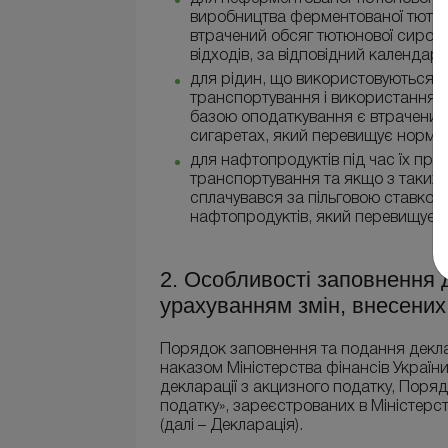
виробництва ферментованої тютюн
втрачений обсяг тютюнової сирови
відходів, за відповідний календарн
для рідин, що використовуються в 
транспортування і використання у 
базою оподаткування є втрачений 
сигаретах, який перевищує норми
для нафтопродуктів під час їх при
транспортування та якщо з таких 
сплачувався за пільговою ставкою
нафтопродуктів, який перевищує 
2. Особливості заповнення д
урахуванням змін, внесени
Порядок заповнення та подання декла
наказом Міністерства фінансів Україн
декларації з акцизного податку, Поря
податку», зареєстрованих в Міністерст
(далі – Декларація).