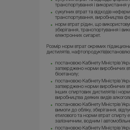
транспортування і використання у
сукупних втрат та відходів неферм
транспортування, виробництва фе
норм втрат рідин, що використовую
зберігання, транспортування і вик
електронних сигарет.
Розмір норм втрат окремих підакцизних
дистилятів, нафтопродуктів)встановлю
постановою Кабінету Міністрів Укр
затверджено норми виробничих втра
біоетанолу;
постановою Кабінету Міністрів Укр
затверджено норми виробничих вт
інших спиртових дистилятів і норм 
виробництва деяких видів алкогол
постановою Кабінету Міністрів Укр
вимоги до обліку, зберігання, від
етилового та норми втрат спирту е
залізничним, водним і автомобіль
постановою Кабінету Міністрів Ук