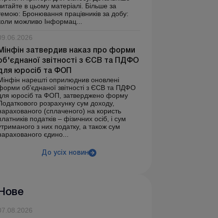
читайте в цьому матеріалі. Більше за
темою: Бронювання працівників за добу:
коли можливо Інформац...
09.06.2026
Мінфін затвердив наказ про форми
об'єднаної звітності з ЄСВ та ПДФО
для юросіб та ФОП
Мінфін нарешті оприлюднив оновлені
форми об’єднаної звітності з ЄСВ та ПДФО
для юросіб та ФОП, затверджено форму
Податкового розрахунку сум доходу,
нарахованого (сплаченого) на користь
платників податків – фізичних осіб, і сум
утриманого з них податку, а також сум
нарахованого єдино...
До усіх новин
Нове
07.08.2026