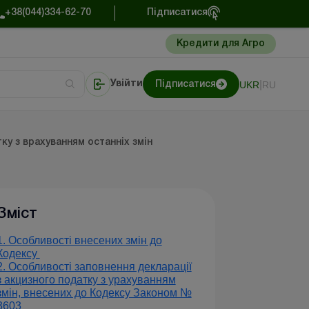
+38(044)334-62-70
Підписатися
Кредити для Агро
|
UKR
RU
Увійти
Підписатися
сто про облік
Портал Баланс-Бюджет
ку з врахуванням останніх змін
Зміст
1. Особливості внесених змін до
Кодексу
2. Особливості заповнення декларації
з акцизного податку з урахуванням
змін, внесених до Кодексу Законом №
3603