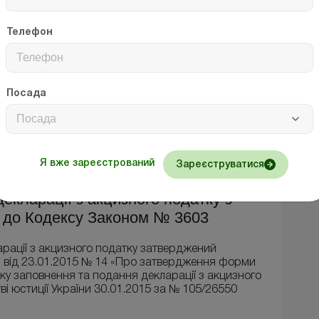
ової сировини базою оподаткування є
ни, який перевищує сукупні норми втрат та
Телефон
ий (звітний) місяць;
електронних сигаретах, під час їх зберігання,
виробництві, у тому числі електронних сигарет
об’єм рідин, що використовується в електронних
Посада
 втрат;
ймання, зберігання, відпуску, перевантаження та
Посада
обсягів акцизний податок не сплачувався або
 базою оподаткування є втрачений обсяг
норми втрат.
Я вже зареєстрований
Зареєструватися
екларації з акцизного податку з
х до Кодексу Законом № 3603
рації з акцизного податку затверджений
и від 23.01.2015 № 14 «Про затвердження форми
дку заповнення та подання декларації з акцизного
ві юстиції України 30.01.2015 за № 105/26550