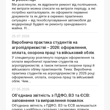
агросекторі
Ми розглянули, як відрізнити ремонт від поліпшення,
які витрати можна списати на витрати періоду, а які
потрібно капіталізувати, як оформити первинні
документи та як діяти в окремих практичних
ситуаціях – від техобслуговування автомобіля до
модернізації будівлі чи ремонту орендованого
майна. Н...
25.07.2026
Виробнича практика студентів на
агропідприємстві – 2026: оформлення,
оплата, охорона праці та військовий облік
У спецвипуску розглянуто порядок оформлення та
оплати виробничої практики студентів на
агропідприємстві, а також питання охорони праці й
військового обліку практикантів. Тема: Виробнича
практика студентів на агропідприємстві у 2026 році:
оформлення, оплата, охорона праці та військовий
облік. Чим...
27.05.2026
Об’єднана звітність з ПДФО, ВЗ та ЄСВ:
заповнення та виправлення помилок
Об’єднана звітність з ПДФО, ВЗ та ЄСВ залишається
однією з найбільш складних і ризикових ділянок