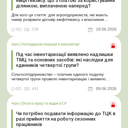
емфітевзису: що з платою за користування
ділянкою, виплаченою наперед?
Для кого ця стаття: для агропідприємств, які мають
намір розірвати договір емфітевзису з власником
земельної ділянки за взаємною згодою. Ускладнімо цю
ситуацію тим, що плата за користування земельною
0
1
238
19.06.2026
ділянкою була виплачена власнику наперед за декілька
років. У такому разі перед емфітевтом і власник...
Агро
|
Господарські операції в агросекторі
Під час інвентаризації виявлено надлишки
ТМЦ та основних засобів: які наслідки для
єдинників четвертої групи?
Сільгосппідприємство – платник єдиного податку
четвертої групи провело інвентаризацію і виявило
надлишки не оприбуткованих під час придбання
товарів, продукції власного виробництва, а також
0
2
491
09.06.2026
основних засобів (далі – ОЗ). Як вплинуть такі
надлишки при їх оприбуткуванні на частку сільгоспто...
Агро
|
Оплата праці та кадри в С/Г
Чи потрібно подавати інформацію до ТЦК в
разі прийняття на роботу сезонних
працівників