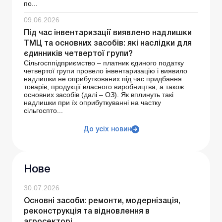
по...
09.06.2026
Під час інвентаризації виявлено надлишки
ТМЦ та основних засобів: які наслідки для
єдинників четвертої групи?
Сільгосппідприємство – платник єдиного податку
четвертої групи провело інвентаризацію і виявило
надлишки не оприбуткованих під час придбання
товарів, продукції власного виробництва, а також
основних засобів (далі – ОЗ). Як вплинуть такі
надлишки при їх оприбуткуванні на частку
сільгоспто...
До усіх новин
Нове
30.07.2026
Основні засоби: ремонти, модернізація,
реконструкція та відновлення в