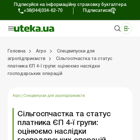
Підписуйся на інформаційну страховку бухгалтера
+38(044)334-62-70
Підписатися
Медичні КНП
Online видання «Баланс»
Online видання «Баланс-Агро»
Online бібліотека «Баланс»
Портал Баланс-Бюджет
Сервіси Баланс-Бюджет
Свiт позитива
Оподаткування та бухоблік сільгосппідприємств
Фермерське господарство
Школа бухгалтера с/г галузі
Галузевий бухгалтерський облік в С/Г
Перевірки с/г підприємств
Головна
Агро
Спецвипуски для
агропідприємств
Сільгоспчастка та статус
платника ЄП 4-ї групи: оцінюємо наслідки
лік сільгосппідприємств
арство
/Г
ємств
Земля та земельні правовідносини
Юридичні консультації
Спецвипуски для агропідприємств
Блог редакції Uteka-Агро
Господарські операції в агросекто
Оплата праці та кадри в С
Державна підтримка та інвестиції
Розрахунки в С/Г
господарських операцій
Агро
|
Спецвипуски для агропідприємств
Сільгоспчастка та статус
платника ЄП 4-ї групи:
оцінюємо наслідки