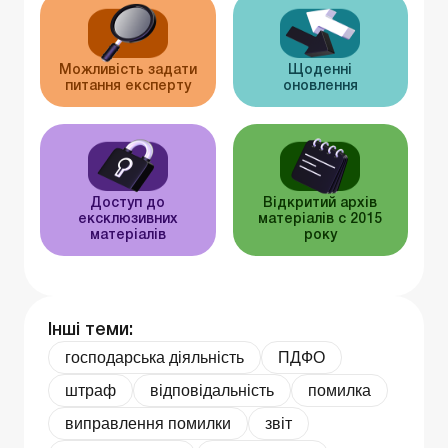
Можливість задати
Щоденні
питання експерту
оновлення
Доступ до
Відкритий архів
ексклюзивних
матеріалів c 2015
матеріалів
року
Інші теми:
господарська діяльність
ПДФО
штраф
відповідальність
помилка
виправлення помилки
звіт