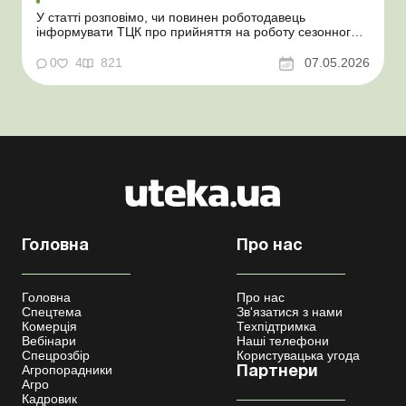
У статті розповімо, чи повинен роботодавець
інформувати ТЦК про прийняття на роботу сезонного
працівника. Суть проблеми. Зараз багато
агропідприємств приймає працівників на сезонні
0
4
821
07.05.2026
роботи. Через значні штрафні санкції за порушення
порядку ведення військового обліку в
сільгосппідприємств виникає запи...
Головна
Про нас
Головна
Про нас
Спецтема
Зв'язатися з нами
Комерція
Техпідтримка
Вебінари
Наші телефони
Спецрозбір
Користувацька угода
Агропорадники
Партнери
Агро
Кадровик