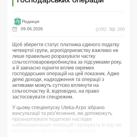
господарських операцій
Редакція
09.06.2026
0
3
200
Щоб зберегти статус платника єдиного податку
четвертої групи, агропідприємству важливо не
лише правильно розрахувати частку
сільгосптоваровиробництва за підсумками року,
а й завчасно оцінити вплив окремих
господарських операцій на цей показник. Адже
деякі доходи, надходження та операції з
активами можуть суттєво вплинути на
сільгоспчастку й, відповідно, на право
застосовувати спецрежим.
У цьому спецвипуску Uteka-Агро зібрано
консультації та роз’яснення, які допоможуть
проаналізувати податкові наслідки
найпоширеніших операцій і врахувати їх під час
планування діяльності підприємства.