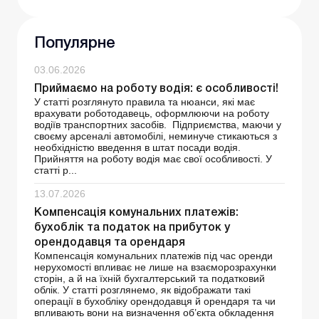
Популярне
03.06.2026
Приймаємо на роботу водія: є особливості!
У статті розглянуто правила та нюанси, які має
врахувати роботодавець, оформлюючи на роботу
водіїв транспортних засобів. Підприємства, маючи у
своєму арсеналі автомобілі, неминуче стикаються з
необхідністю введення в штат посади водія.
Прийняття на роботу водія має свої особливості. У
статті р...
13.07.2026
Компенсація комунальних платежів:
бухоблік та податок на прибуток у
орендодавця та орендаря
Компенсація комунальних платежів під час оренди
нерухомості впливає не лише на взаєморозрахунки
сторін, а й на їхній бухгалтерський та податковий
облік. У статті розглянемо, як відображати такі
операції в бухобліку орендодавця й орендаря та чи
впливають вони на визначення об’єкта обкладення