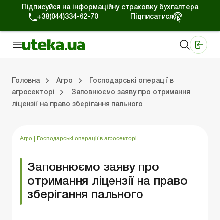
Підписуйся на інформаційну страховку бухгалтера
+38(044)334-62-70
Підписатися
Медичні КНП
Online видання «Баланс»
Online видання «Баланс-Агро»
Online бібліотека «Баланс»
Портал Баланс-Бюджет
Сервіси Баланс-Бюджет
Свiт позитива
Оподаткування та бухоблік сільгосппідприємств
Фермерське господарство
Школа бухгалтера с/г галузі
Галузевий бухгалтерський облік в С/Г
Перевірки с/г підприємств
Головна
Агро
Господарські операції в
агросекторі
Заповнюємо заяву про отримання
ліцензії на право зберігання пального
лік сільгосппідприємств
арство
/Г
ємств
Земля та земельні правовідносини
Юридичні консультації
Спецвипуски для агропідприємств
Блог редакції Uteka-Агро
Господарські операції в агросекто
Оплата праці та кадри в С
Державна підтримка та інвестиції
Розрахунки в С/Г
Агро
|
Господарські операції в агросекторі
Заповнюємо заяву про
отримання ліцензії на право
зберігання пального