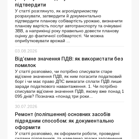
підтвердити
У статті розглянуто, як агропідприємству
розрахувати, затвердити й документально
підтвердити планову собівартість урожаю, визначити
планову вартість послуг автотранспорту та очікувані
ЗВВ, а наприкінці року правильно довести планову
оцінку до фактичної собівартості. Чи можна
оприбутковувати врожай ...
03.08.2026
Від’ємне значення ПДВ: як використати без
помилок
У статті розповімо, чи потрібно списувати старе
від’ємне значення ПДВ, як ним погасити податковий
борг і чи має право ДПС вимагати сплати ПДВ лише
заради податкового навантаження. 1. Чи потрібно
списувати від’ємне значення ПДВ, якому вже понад 1
095 днів? Позначка «понад три роки...
30.07.2026
Ремонт (поліпшення) основних засобів
підрядним способом: як документально
оформити
У статті розповімо, як оформити роботи, проведені
силами підрядників, та наведемо зразки заповнення