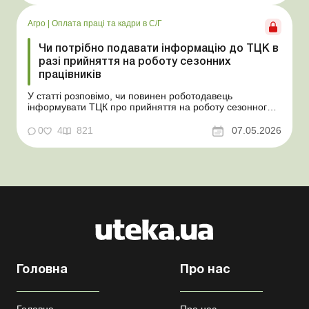
надлишки при їх оприбуткуванні на частку сільгоспто...
Агро
|
Оплата праці та кадри в С/Г
Чи потрібно подавати інформацію до ТЦК в
разі прийняття на роботу сезонних
працівників
У статті розповімо, чи повинен роботодавець
інформувати ТЦК про прийняття на роботу сезонного
працівника. Суть проблеми. Зараз багато
агропідприємств приймає працівників на сезонні
0
4
821
07.05.2026
роботи. Через значні штрафні санкції за порушення
порядку ведення військового обліку в
сільгосппідприємств виникає запи...
Головна
Про нас