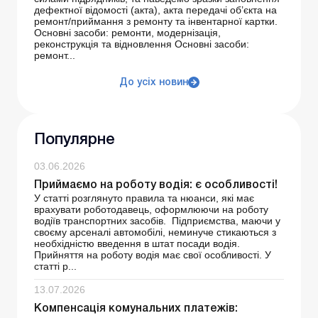
дефектної відомості (акта), акта передачі об’єкта на
ремонт/приймання з ремонту та інвентарної картки.
Основні засоби: ремонти, модернізація,
реконструкція та відновлення Основні засоби:
ремонт...
До усіх новин
Популярне
03.06.2026
Приймаємо на роботу водія: є особливості!
У статті розглянуто правила та нюанси, які має
врахувати роботодавець, оформлюючи на роботу
водіїв транспортних засобів. Підприємства, маючи у
своєму арсеналі автомобілі, неминуче стикаються з
необхідністю введення в штат посади водія.
Прийняття на роботу водія має свої особливості. У
статті р...
13.07.2026
Компенсація комунальних платежів: