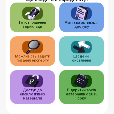
Готові рішення
Миттєва активація
і приклади
доступу
Можливість задати
Щоденні
питання експерту
оновлення
Доступ до
Відкритий архів
ексклюзивних
матеріалів c 2015
матеріалів
року