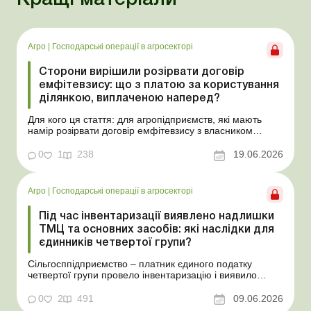
Агро
|
Господарські операції в агросекторі
Сторони вирішили розірвати договір
емфітевзису: що з платою за користування
ділянкою, виплаченою наперед?
Для кого ця стаття: для агропідприємств, які мають
намір розірвати договір емфітевзису з власником
земельної ділянки за взаємною згодою. Ускладнімо цю
ситуацію тим, що плата за користування земельною
0
1
238
19.06.2026
ділянкою була виплачена власнику наперед за декілька
років. У такому разі перед емфітевтом і власник...
Агро
|
Господарські операції в агросекторі
Під час інвентаризації виявлено надлишки
ТМЦ та основних засобів: які наслідки для
єдинників четвертої групи?
Сільгосппідприємство – платник єдиного податку
четвертої групи провело інвентаризацію і виявило
надлишки не оприбуткованих під час придбання
товарів, продукції власного виробництва, а також
0
2
491
09.06.2026
основних засобів (далі – ОЗ). Як вплинуть такі