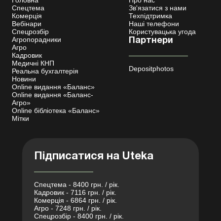
Головна
Про нас
Спецтема
Зв'язатися з нами
Комерція
Техпідтримка
Вебінари
Наші телефони
Спецрозбір
Користувацька угода
Агропорадники
Партнери
Агро
Кадровик
Медичні КНП
Depositphotos
Реальна бухгалтерія
Новини
Online видання «Баланс»
Online видання «Баланс-
Агро»
Online бібліотека «Баланс»
Мітки
Підписатися на Uteka
Спецтема - 8400 грн. / рік.
Кадровик - 7116 грн. / рік.
Комерція - 6864 грн. / рік.
Агро - 7248 грн. / рік.
Спецрозбір - 8400 грн. / рік.