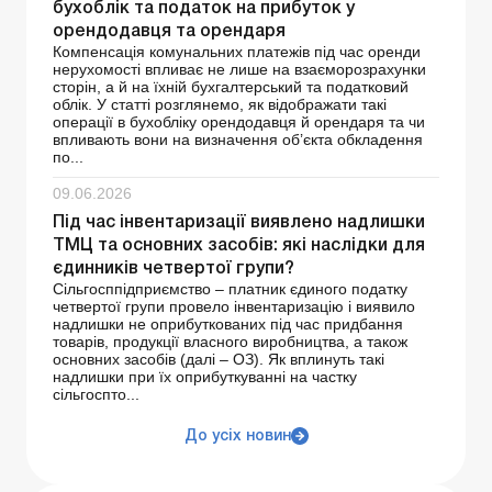
бухоблік та податок на прибуток у
орендодавця та орендаря
Компенсація комунальних платежів під час оренди
нерухомості впливає не лише на взаєморозрахунки
сторін, а й на їхній бухгалтерський та податковий
облік. У статті розглянемо, як відображати такі
операції в бухобліку орендодавця й орендаря та чи
впливають вони на визначення об’єкта обкладення
по...
09.06.2026
Під час інвентаризації виявлено надлишки
ТМЦ та основних засобів: які наслідки для
єдинників четвертої групи?
Сільгосппідприємство – платник єдиного податку
четвертої групи провело інвентаризацію і виявило
надлишки не оприбуткованих під час придбання
товарів, продукції власного виробництва, а також
основних засобів (далі – ОЗ). Як вплинуть такі
надлишки при їх оприбуткуванні на частку
сільгоспто...
До усіх новин