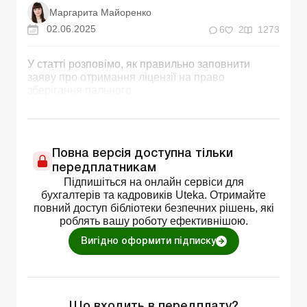
Маргарита Майоренко
02.06.2025
6
2
1273
У статті розповімо, як правильно заповнити
заяву про отримання ліцензії на право
зберігання пального.
Повна версія доступна тільки
передплатникам
Підпишіться на онлайн сервіси для
бухгалтерів та кадровиків Uteka. Отримайте
повний доступ бібліотеки безпечних рішень, які
роблять вашу роботу ефективнішою.
Вигідно оформити підписку
Що входить в передплату?