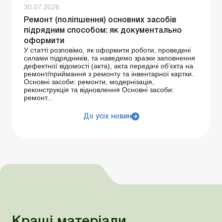
30.07.2026
Ремонт (поліпшення) основних засобів
підрядним способом: як документально
оформити
У статті розповімо, як оформити роботи, проведені
силами підрядників, та наведемо зразки заповнення
дефектної відомості (акта), акта передачі об’єкта на
ремонт/приймання з ремонту та інвентарної картки.
Основні засоби: ремонти, модернізація,
реконструкція та відновлення Основні засоби:
ремонт...
До усіх новин
Кращі матеріали