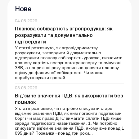
Нове
04.08.2026
Планова собівартість агропродукції: як
розрахувати та документально
підтвердити
У статті розглянуто, як агропідприємству
розрахувати, затвердити й документально
підтвердити планову собівартість урожаю, визначити
планову вартість послуг автотранспорту та очікувані
ЗВВ, а наприкінці року правильно довести планову
оцінку до фактичної собівартості. Чи можна
оприбутковувати врожай ...
03.08.2026
Від’ємне значення ПДВ: як використати без
помилок
У статті розповімо, чи потрібно списувати старе
від’ємне значення ПДВ, як ним погасити податковий
борг і чи має право ДПС вимагати сплати ПДВ лише
заради податкового навантаження. 1. Чи потрібно
списувати від’ємне значення ПДВ, якому вже понад 1
095 днів? Позначка «понад три роки...