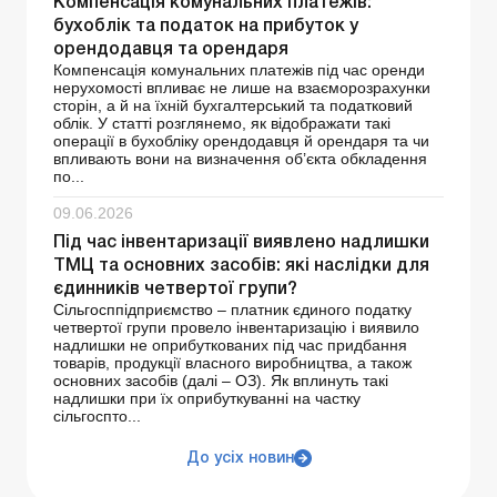
Компенсація комунальних платежів:
бухоблік та податок на прибуток у
орендодавця та орендаря
Компенсація комунальних платежів під час оренди
нерухомості впливає не лише на взаєморозрахунки
сторін, а й на їхній бухгалтерський та податковий
облік. У статті розглянемо, як відображати такі
операції в бухобліку орендодавця й орендаря та чи
впливають вони на визначення об’єкта обкладення
по...
09.06.2026
Під час інвентаризації виявлено надлишки
ТМЦ та основних засобів: які наслідки для
єдинників четвертої групи?
Сільгосппідприємство – платник єдиного податку
четвертої групи провело інвентаризацію і виявило
надлишки не оприбуткованих під час придбання
товарів, продукції власного виробництва, а також
основних засобів (далі – ОЗ). Як вплинуть такі
надлишки при їх оприбуткуванні на частку
сільгоспто...
До усіх новин