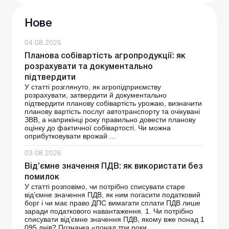
Нове
04.08.2026
Планова собівартість агропродукції: як
розрахувати та документально
підтвердити
У статті розглянуто, як агропідприємству
розрахувати, затвердити й документально
підтвердити планову собівартість урожаю, визначити
планову вартість послуг автотранспорту та очікувані
ЗВВ, а наприкінці року правильно довести планову
оцінку до фактичної собівартості. Чи можна
оприбутковувати врожай ...
03.08.2026
Від’ємне значення ПДВ: як використати без
помилок
У статті розповімо, чи потрібно списувати старе
від’ємне значення ПДВ, як ним погасити податковий
борг і чи має право ДПС вимагати сплати ПДВ лише
заради податкового навантаження. 1. Чи потрібно
списувати від’ємне значення ПДВ, якому вже понад 1
095 днів? Позначка «понад три роки...