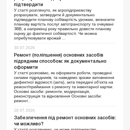
підтвердити
У статті розглянуто, як агропідприємству
розрахувати, затвердити й документально
підтвердити планову собівартість урожаю, визначити
планову вартість послуг автотранспорту та очікувані
ЗВВ, а наприкінці року правильно довести планову
оцінку до фактичної собівартості. Чи можна
оприбутковувати врожай ...
30.07.2026
Ремонт (поліпшення) основних засобів
підрядним способом: як документально
оформити
У статті розповімо, як оформити роботи, проведені
силами підрядників, та наведемо зразки заповнення
дефектної відомості (акта), акта передачі об’єкта на
ремонт/приймання з ремонту та інвентарної картки.
Основні засоби: ремонти, модернізація,
реконструкція та відновлення Основні засоби:
ремонт...
28.07.2026
Забезпечення під ремонт основних засобів:
чи можливо?
У статті розглянемо, чи може підприємство