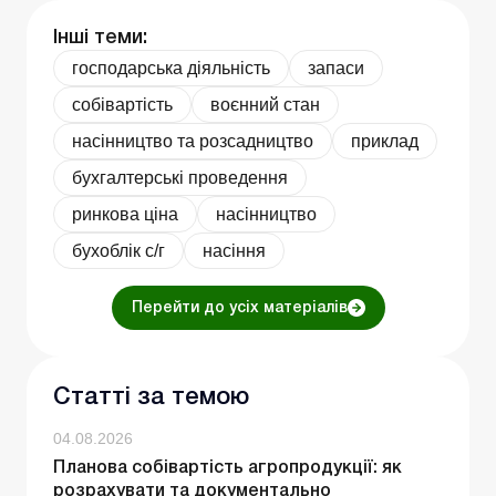
Інші теми:
господарська діяльність
запаси
собівартість
воєнний стан
насінництво та розсадництво
приклад
бухгалтерські проведення
ринкова ціна
насінництво
бухоблік с/г
насіння
Перейти до усіх матеріалів
Статті за темою
04.08.2026
Планова собівартість агропродукції: як
розрахувати та документально