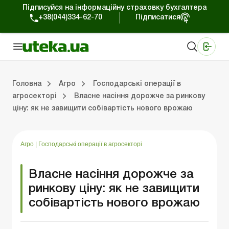
Підписуйся на інформаційну страховку бухгалтера
+38(044)334-62-70
Підписатися
Медичні КНП
Online видання «Баланс»
Online видання «Баланс-Агро»
Online бібліотека «Баланс»
Портал Баланс-Бюджет
Сервіси Баланс-Бюджет
Свiт позитива
Оподаткування та бухоблік сільгосппідприємств
Фермерське господарство
Школа бухгалтера с/г галузі
Галузевий бухгалтерський облік в С/Г
Перевірки с/г підприємств
Головна
Агро
Господарські операції в
агросекторі
Власне насіння дорожче за ринкову
ціну: як не завищити собівартість нового врожаю
лік сільгосппідприємств
арство
/Г
ємств
Земля та земельні правовідносини
Юридичні консультації
Спецвипуски для агропідприємств
Блог редакції Uteka-Агро
Господарські операції в агросекто
Оплата праці та кадри в С
Державна підтримка та інвестиції
Розрахунки в С/Г
Агро
|
Господарські операції в агросекторі
Власне насіння дорожче за
ринкову ціну: як не завищити
собівартість нового врожаю