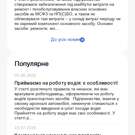
створювати забезпечення під майбутні витрати на
ремонт і техобслуговування власних основних
засобів за МСФЗ та НП(С)БО, а також як
обліковувати такі витрати – у складі витрат періоду чи
як окремий компонент основного засобу. Основні
засоби: ремонти, мо...
До усіх новин
Популярне
03.06.2026
Приймаємо на роботу водія: є особливості!
У статті розглянуто правила та нюанси, які має
врахувати роботодавець, оформлюючи на роботу
водіїв транспортних засобів. Підприємства, маючи у
своєму арсеналі автомобілі, неминуче стикаються з
необхідністю введення в штат посади водія.
Прийняття на роботу водія має свої особливості. У
статті р...
13.07.2026