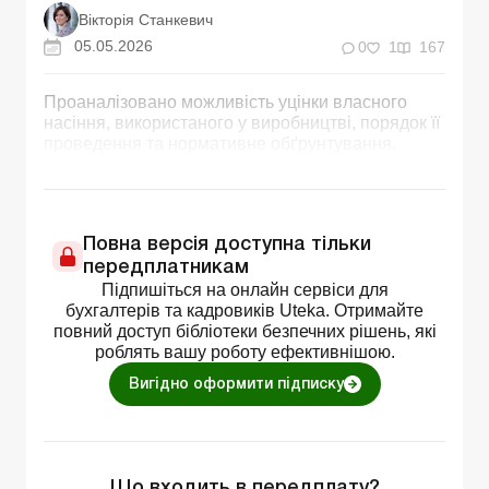
Вікторія Станкевич
05.05.2026
0
1
167
Проаналізовано можливість уцінки власного
насіння, використаного у виробництві, порядок її
проведення та нормативне обґрунтування.
Повна версія доступна тільки
передплатникам
Підпишіться на онлайн сервіси для
бухгалтерів та кадровиків Uteka. Отримайте
повний доступ бібліотеки безпечних рішень, які
роблять вашу роботу ефективнішою.
Вигідно оформити підписку
Що входить в передплату?