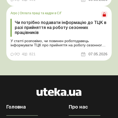
основних засобів (далі – ОЗ). Як вплинуть такі
надлишки при їх оприбуткуванні на частку сільгоспто...
Агро
|
Оплата праці та кадри в С/Г
Чи потрібно подавати інформацію до ТЦК в
разі прийняття на роботу сезонних
працівників
У статті розповімо, чи повинен роботодавець
інформувати ТЦК про прийняття на роботу сезонного
працівника. Суть проблеми. Зараз багато
агропідприємств приймає працівників на сезонні
0
4
821
07.05.2026
роботи. Через значні штрафні санкції за порушення
порядку ведення військового обліку в
сільгосппідприємств виникає запи...
Головна
Про нас