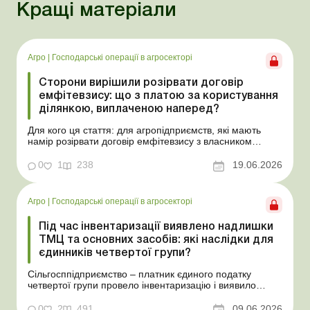
Кращі матеріали
Агро
|
Господарські операції в агросекторі
Сторони вирішили розірвати договір
емфітевзису: що з платою за користування
ділянкою, виплаченою наперед?
Для кого ця стаття: для агропідприємств, які мають
намір розірвати договір емфітевзису з власником
земельної ділянки за взаємною згодою. Ускладнімо цю
ситуацію тим, що плата за користування земельною
0
1
238
19.06.2026
ділянкою була виплачена власнику наперед за декілька
років. У такому разі перед емфітевтом і власник...
Агро
|
Господарські операції в агросекторі
Під час інвентаризації виявлено надлишки
ТМЦ та основних засобів: які наслідки для
єдинників четвертої групи?
Сільгосппідприємство – платник єдиного податку
четвертої групи провело інвентаризацію і виявило
надлишки не оприбуткованих під час придбання
товарів, продукції власного виробництва, а також
0
2
491
09.06.2026