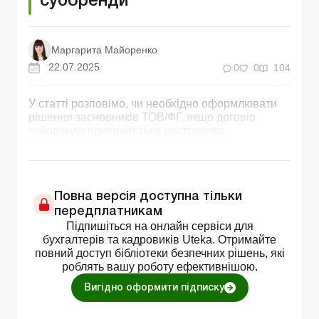
суборенди
Маргарита Майоренко
22.07.2025
0
0
104
У статті розповімо, чи необхідно оформлювати
рішення засновників ТОВ/ФГ, якщо договір
суборенди припиняється достроково.
Повна версія доступна тільки
передплатникам
Підпишіться на онлайн сервіси для
бухгалтерів та кадровиків Uteka. Отримайте
повний доступ бібліотеки безпечних рішень, які
роблять вашу роботу ефективнішою.
Вигідно оформити підписку