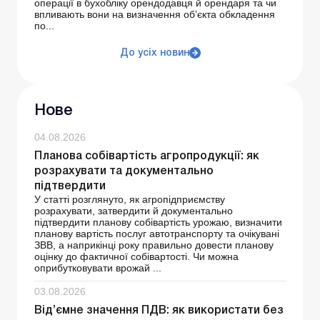
операції в бухобліку орендодавця й орендаря та чи
впливають вони на визначення об’єкта обкладення
по...
До усіх новин
Нове
04.08.2026
Планова собівартість агропродукції: як
розрахувати та документально
підтвердити
У статті розглянуто, як агропідприємству
розрахувати, затвердити й документально
підтвердити планову собівартість урожаю, визначити
планову вартість послуг автотранспорту та очікувані
ЗВВ, а наприкінці року правильно довести планову
оцінку до фактичної собівартості. Чи можна
оприбутковувати врожай ...
03.08.2026
Від’ємне значення ПДВ: як використати без