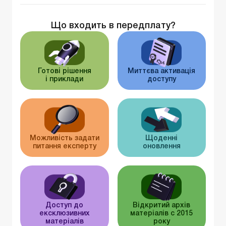
Що входить в передплату?
Готові рішення
Миттєва активація
і приклади
доступу
Можливість задати
Щоденні
питання експерту
оновлення
Доступ до
Відкритий архів
ексклюзивних
матеріалів c 2015
матеріалів
року