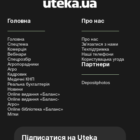
Головна
Про нас
Головна
Про нас
Спецтема
Зв'язатися з нами
Комерція
Техпідтримка
Вебінари
Наші телефони
Спецрозбір
Користувацька угода
Агропорадники
Партнери
Агро
Кадровик
Медичні КНП
Depositphotos
Реальна бухгалтерія
Новини
Online видання «Баланс»
Online видання «Баланс-
Агро»
Online бібліотека «Баланс»
Мітки
Підписатися на Uteka