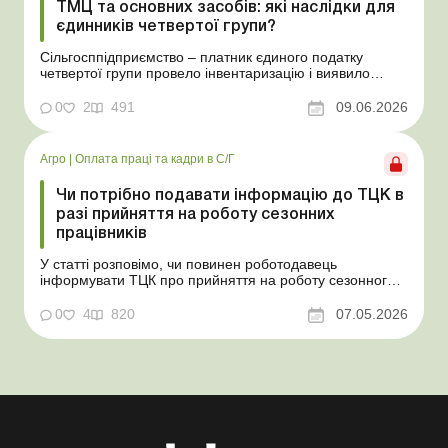
ТМЦ та основних засобів: які наслідки для
єдинників четвертої групи?
Сільгосппідприємство – платник єдиного податку
четвертої групи провело інвентаризацію і виявило
надлишки не оприбуткованих під час придбання
товарів, продукції власного виробництва, а також
0
2
491
09.06.2026
основних засобів (далі – ОЗ). Як вплинуть такі
надлишки при їх оприбуткуванні на частку сільгоспто...
Агро
|
Оплата праці та кадри в С/Г
Чи потрібно подавати інформацію до ТЦК в
разі прийняття на роботу сезонних
працівників
У статті розповімо, чи повинен роботодавець
інформувати ТЦК про прийняття на роботу сезонного
працівника. Суть проблеми. Зараз багато
агропідприємств приймає працівників на сезонні
0
4
820
07.05.2026
роботи. Через значні штрафні санкції за порушення
порядку ведення військового обліку в
сільгосппідприємств виникає запи...