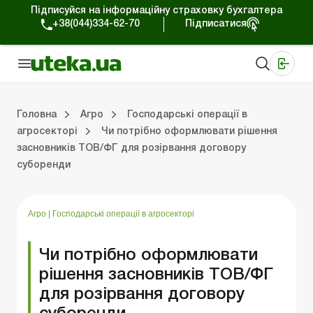
Підписуйся на інформаційну страховку бухгалтера
+38(044)334-62-70
Підписатися
Медичні КНП
Online видання «Баланс»
Online видання «Баланс-Агро»
Online бібліотека «Баланс»
Портал Баланс-Бюджет
Сервіси Баланс-Бюджет
Свiт позитива
Оподаткування та бухоблік сільгосппідприємств
Фермерське господарство
Школа бухгалтера с/г галузі
Галузевий бухгалтерський облік в С/Г
Перевірки с/г підприємств
Головна
Агро
Господарські операції в
агросекторі
Чи потрібно оформлювати рішення
засновників ТОВ/ФГ для розірвання договору
лік сільгосппідприємств
арство
/Г
ємств
Земля та земельні правовідносини
Юридичні консультації
Спецвипуски для агропідприємств
Блог редакції Uteka-Агро
Господарські операції в агросекто
Оплата праці та кадри в С
Державна підтримка та інвестиції
Розрахунки в С/Г
суборенди
Агро
|
Господарські операції в агросекторі
Чи потрібно оформлювати
рішення засновників ТОВ/ФГ
для розірвання договору