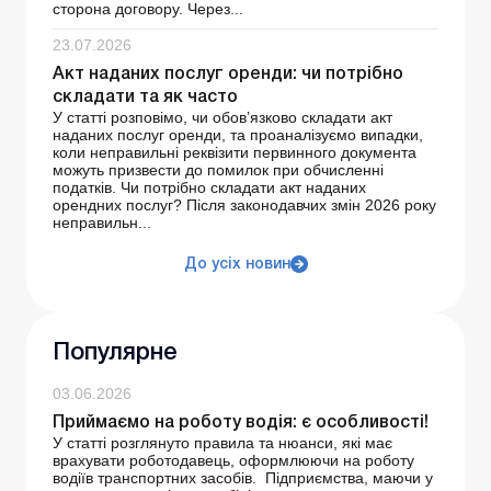
сторона договору. Через...
23.07.2026
Акт наданих послуг оренди: чи потрібно
складати та як часто
У статті розповімо, чи обов’язково складати акт
наданих послуг оренди, та проаналізуємо випадки,
коли неправильні реквізити первинного документа
можуть призвести до помилок при обчисленні
податків. Чи потрібно складати акт наданих
орендних послуг? Після законодавчих змін 2026 року
неправильн...
До усіх новин
Популярне
03.06.2026
Приймаємо на роботу водія: є особливості!
У статті розглянуто правила та нюанси, які має
врахувати роботодавець, оформлюючи на роботу
водіїв транспортних засобів. Підприємства, маючи у