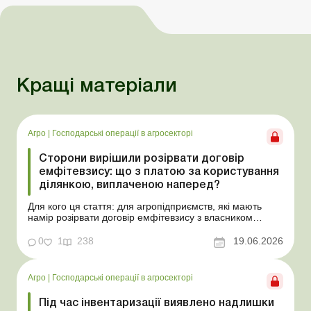
Кращі матеріали
Агро
|
Господарські операції в агросекторі
Сторони вирішили розірвати договір
емфітевзису: що з платою за користування
ділянкою, виплаченою наперед?
Для кого ця стаття: для агропідприємств, які мають
намір розірвати договір емфітевзису з власником
земельної ділянки за взаємною згодою. Ускладнімо цю
ситуацію тим, що плата за користування земельною
0
1
238
19.06.2026
ділянкою була виплачена власнику наперед за декілька
років. У такому разі перед емфітевтом і власник...
Агро
|
Господарські операції в агросекторі
Під час інвентаризації виявлено надлишки