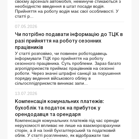
своєму арсеналі автомобілі, неминуче стикаються з
необхідністю введення в штат посади водія.
Прийняття на роботу водія має свої особливості. У
статті р...
07.05.2026
Чи потрібно подавати інформацію до ТЦК в
разі прийняття на роботу сезонних
працівників
У статті розповімо, чи повинен роботодавець
інформувати ТЦК про прийняття на роботу
сезонного працівника. Суть проблеми. Зараз багато
агропідприємств приймає працівників на сезонні
роботи. Через значні штрафні санкції за порушення
порядку ведення військового обліку в
сільгосппідприємств виникає запи...
13.07.2026
Компенсація комунальних платежів:
бухоблік та податок на прибуток у
орендодавця та орендаря
Компенсація комунальних платежів під час оренди
нерухомості впливає не лише на взаєморозрахунки
сторін, а й на їхній бухгалтерський та податковий
облік. У статті розглянемо, як відображати такі