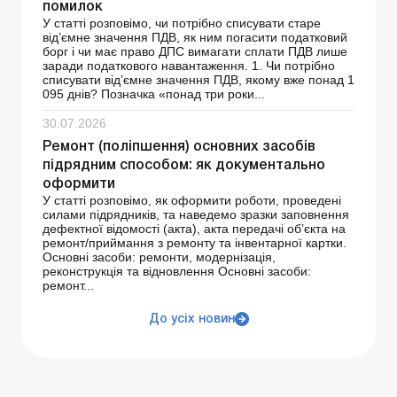
помилок
У статті розповімо, чи потрібно списувати старе
від’ємне значення ПДВ, як ним погасити податковий
борг і чи має право ДПС вимагати сплати ПДВ лише
заради податкового навантаження. 1. Чи потрібно
списувати від’ємне значення ПДВ, якому вже понад 1
095 днів? Позначка «понад три роки...
30.07.2026
Ремонт (поліпшення) основних засобів
підрядним способом: як документально
оформити
У статті розповімо, як оформити роботи, проведені
силами підрядників, та наведемо зразки заповнення
дефектної відомості (акта), акта передачі об’єкта на
ремонт/приймання з ремонту та інвентарної картки.
Основні засоби: ремонти, модернізація,
реконструкція та відновлення Основні засоби:
ремонт...
До усіх новин