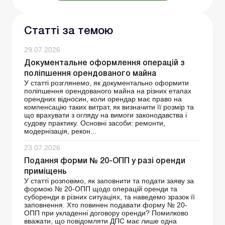
Статті за темою
29.07.2026
Документальне оформлення операцій з
поліпшення орендованого майна
У статті розглянемо, як документально оформити
поліпшення орендованого майна на різних етапах
орендних відносин, коли орендар має право на
компенсацію таких витрат, як визначити її розмір та
що врахувати з огляду на вимоги законодавства і
судову практику. Основні засоби: ремонти,
модернізація, рекон...
23.07.2026
Подання форми № 20-ОПП у разі оренди
приміщень
У статті розповімо, як заповнити та подати заяву за
формою № 20-ОПП щодо операцій оренди та
суборенди в різних ситуаціях, та наведемо зразок її
заповнення. Хто повинен подавати форму № 20-
ОПП при укладенні договору оренди? Помилково
вважати, що повідомляти ДПС має лише одна