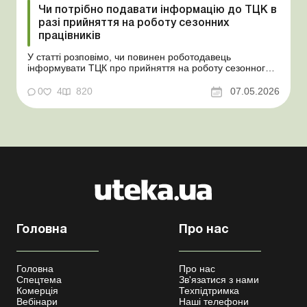
Чи потрібно подавати інформацію до ТЦК в
разі прийняття на роботу сезонних
працівників
У статті розповімо, чи повинен роботодавець
інформувати ТЦК про прийняття на роботу сезонного
працівника. Суть проблеми. Зараз багато
агропідприємств приймає працівників на сезонні
0
4
820
07.05.2026
роботи. Через значні штрафні санкції за порушення
порядку ведення військового обліку в
сільгосппідприємств виникає запи...
Головна
Про нас
Головна
Про нас
Спецтема
Зв'язатися з нами
Комерція
Техпідтримка
Вебінари
Наші телефони