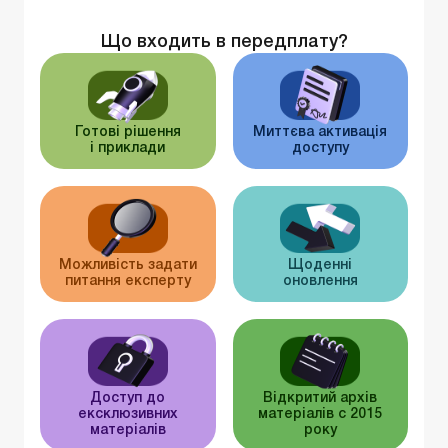
Що входить в передплату?
Готові рішення
Миттєва активація
і приклади
доступу
Можливість задати
Щоденні
питання експерту
оновлення
Доступ до
Відкритий архів
ексклюзивних
матеріалів c 2015
матеріалів
року