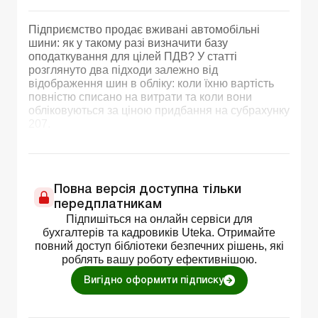
Підприємство продає вживані автомобільні
шини: як у такому разі визначити базу
оподаткування для цілей ПДВ? У статті
розглянуто два підходи залежно від
відображення шин в обліку: коли їхню вартість
повністю списано на витрати та коли вони
обліковуються за ціною придбання на субрахунку
207.
Повна версія доступна тільки
передплатникам
Підпишіться на онлайн сервіси для
бухгалтерів та кадровиків Uteka. Отримайте
повний доступ бібліотеки безпечних рішень, які
роблять вашу роботу ефективнішою.
Вигідно оформити підписку