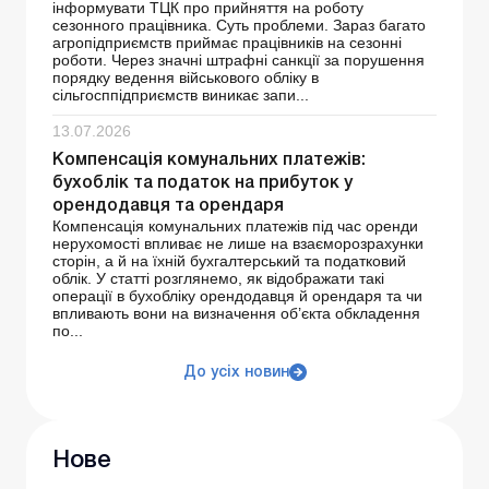
інформувати ТЦК про прийняття на роботу
сезонного працівника. Суть проблеми. Зараз багато
агропідприємств приймає працівників на сезонні
роботи. Через значні штрафні санкції за порушення
порядку ведення військового обліку в
сільгосппідприємств виникає запи...
13.07.2026
Компенсація комунальних платежів:
бухоблік та податок на прибуток у
орендодавця та орендаря
Компенсація комунальних платежів під час оренди
нерухомості впливає не лише на взаєморозрахунки
сторін, а й на їхній бухгалтерський та податковий
облік. У статті розглянемо, як відображати такі
операції в бухобліку орендодавця й орендаря та чи
впливають вони на визначення об’єкта обкладення
по...
До усіх новин
Нове