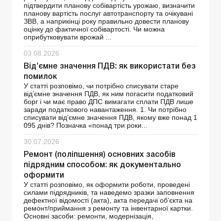
підтвердити планову собівартість урожаю, визначити
планову вартість послуг автотранспорту та очікувані
ЗВВ, а наприкінці року правильно довести планову
оцінку до фактичної собівартості. Чи можна
оприбутковувати врожай ...
03.08.2026
Від’ємне значення ПДВ: як використати без
помилок
У статті розповімо, чи потрібно списувати старе
від’ємне значення ПДВ, як ним погасити податковий
борг і чи має право ДПС вимагати сплати ПДВ лише
заради податкового навантаження. 1. Чи потрібно
списувати від’ємне значення ПДВ, якому вже понад 1
095 днів? Позначка «понад три роки...
30.07.2026
Ремонт (поліпшення) основних засобів
підрядним способом: як документально
оформити
У статті розповімо, як оформити роботи, проведені
силами підрядників, та наведемо зразки заповнення
дефектної відомості (акта), акта передачі об’єкта на
ремонт/приймання з ремонту та інвентарної картки.
Основні засоби: ремонти, модернізація,