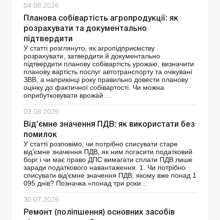
04.08.2026
Планова собівартість агропродукції: як
розрахувати та документально
підтвердити
У статті розглянуто, як агропідприємству
розрахувати, затвердити й документально
підтвердити планову собівартість урожаю, визначити
планову вартість послуг автотранспорту та очікувані
ЗВВ, а наприкінці року правильно довести планову
оцінку до фактичної собівартості. Чи можна
оприбутковувати врожай ...
03.08.2026
Від’ємне значення ПДВ: як використати без
помилок
У статті розповімо, чи потрібно списувати старе
від’ємне значення ПДВ, як ним погасити податковий
борг і чи має право ДПС вимагати сплати ПДВ лише
заради податкового навантаження. 1. Чи потрібно
списувати від’ємне значення ПДВ, якому вже понад 1
095 днів? Позначка «понад три роки...
30.07.2026
Ремонт (поліпшення) основних засобів