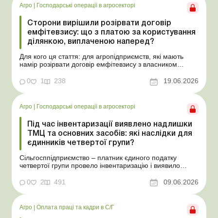
Агро
|
Господарські операції в агросекторі
Сторони вирішили розірвати договір
емфітевзису: що з платою за користування
ділянкою, виплаченою наперед?
Для кого ця стаття: для агропідприємств, які мають
намір розірвати договір емфітевзису з власником
земельної ділянки за взаємною згодою. Ускладнімо цю
ситуацію тим, що плата за користування земельною
0
1
238
19.06.2026
ділянкою була виплачена власнику наперед за декілька
років. У такому разі перед емфітевтом і власник...
Агро
|
Господарські операції в агросекторі
Під час інвентаризації виявлено надлишки
ТМЦ та основних засобів: які наслідки для
єдинників четвертої групи?
Сільгосппідприємство – платник єдиного податку
четвертої групи провело інвентаризацію і виявило
надлишки не оприбуткованих під час придбання
товарів, продукції власного виробництва, а також
0
2
491
09.06.2026
основних засобів (далі – ОЗ). Як вплинуть такі
надлишки при їх оприбуткуванні на частку сільгоспто...
Агро
|
Оплата праці та кадри в С/Г