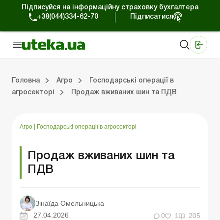
Підписуйся на інформаційну страховку бухгалтера
+38(044)334-62-70
Підписатися
Медичні КНП
Online видання «Баланс»
Online видання «Баланс-Агро»
Online бібліотека «Баланс»
Портал Баланс-Бюджет
Сервіси Баланс-Бюджет
Свiт позитива
Оподаткування та бухоблік сільгосппідприємств
Фермерське господарство
Школа бухгалтера с/г галузі
Галузевий бухгалтерський облік в С/Г
Перевірки с/г підприємств
Головна
Агро
Господарські операції в
агросекторі
Продаж вживаних шин та ПДВ
лік сільгосппідприємств
арство
/Г
ємств
Земля та земельні правовідносини
Юридичні консультації
Спецвипуски для агропідприємств
Блог редакції Uteka-Агро
Господарські операції в агросекто
Оплата праці та кадри в С
Державна підтримка та інвестиції
Розрахунки в С/Г
Агро
|
Господарські операції в агросекторі
Продаж вживаних шин та
ПДВ
Зінаїда Омельницька
27.04.2026
0
1
205