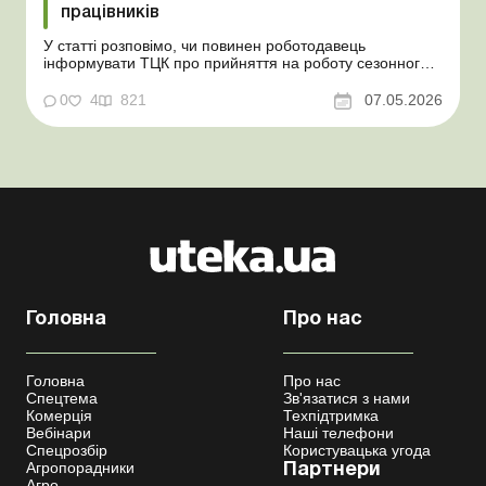
працівників
У статті розповімо, чи повинен роботодавець
інформувати ТЦК про прийняття на роботу сезонного
працівника. Суть проблеми. Зараз багато
агропідприємств приймає працівників на сезонні
0
4
821
07.05.2026
роботи. Через значні штрафні санкції за порушення
порядку ведення військового обліку в
сільгосппідприємств виникає запи...
Головна
Про нас
Головна
Про нас
Спецтема
Зв'язатися з нами
Комерція
Техпідтримка
Вебінари
Наші телефони
Спецрозбір
Користувацька угода
Агропорадники
Партнери
Агро