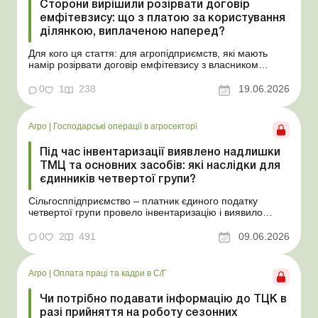
Сторони вирішили розірвати договір
емфітевзису: що з платою за користування
ділянкою, виплаченою наперед?
Для кого ця стаття: для агропідприємств, які мають
намір розірвати договір емфітевзису з власником
земельної ділянки за взаємною згодою. Ускладнімо цю
ситуацію тим, що плата за користування земельною
0
1
238
19.06.2026
ділянкою була виплачена власнику наперед за декілька
років. У такому разі перед емфітевтом і власник...
Агро
|
Господарські операції в агросекторі
Під час інвентаризації виявлено надлишки
ТМЦ та основних засобів: які наслідки для
єдинників четвертої групи?
Сільгосппідприємство – платник єдиного податку
четвертої групи провело інвентаризацію і виявило
надлишки не оприбуткованих під час придбання
товарів, продукції власного виробництва, а також
0
2
491
09.06.2026
основних засобів (далі – ОЗ). Як вплинуть такі
надлишки при їх оприбуткуванні на частку сільгоспто...
Агро
|
Оплата праці та кадри в С/Г
Чи потрібно подавати інформацію до ТЦК в
разі прийняття на роботу сезонних