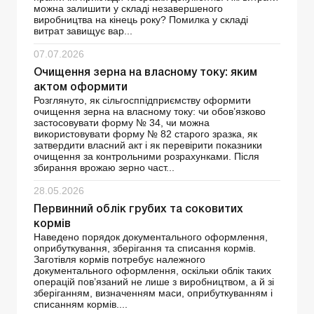
можна залишити у складі незавершеного
виробництва на кінець року? Помилка у складі
витрат завищує вар...
07.07.2026
Очищення зерна на власному току: яким
актом оформити
Розглянуто, як сільгосппідприємству оформити
очищення зерна на власному току: чи обов’язково
застосовувати форму № 34, чи можна
використовувати форму № 82 старого зразка, як
затвердити власний акт і як перевірити показники
очищення за контрольними розрахунками. Після
збирання врожаю зерно част...
28.05.2026
Первинний облік грубих та соковитих
кормів
Наведено порядок документального оформлення,
оприбуткування, зберігання та списання кормів.
Заготівля кормів потребує належного
документального оформлення, оскільки облік таких
операцій пов’язаний не лише з виробництвом, а й зі
зберіганням, визначенням маси, оприбуткуванням і
списанням кормів....