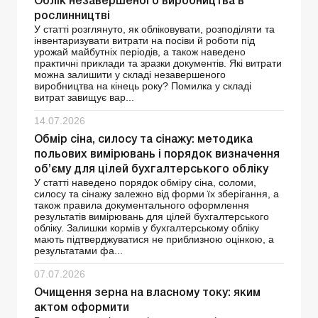
Облік незавершеного виробництва в
рослинництві
У статті розглянуто, як обліковувати, розподіляти та
інвентаризувати витрати на посіви й роботи під
урожай майбутніх періодів, а також наведено
практичні приклади та зразки документів. Які витрати
можна залишити у складі незавершеного
виробництва на кінець року? Помилка у складі
витрат завищує вар...
14.07.2026
Обмір сіна, силосу та сінажу: методика
польових вимірювань і порядок визначення
об’єму для цілей бухгалтерського обліку
У статті наведено порядок обміру сіна, соломи,
силосу та сінажу залежно від форми їх зберігання, а
також правила документального оформлення
результатів вимірювань для цілей бухгалтерського
обліку. Залишки кормів у бухгалтерському обліку
мають підтверджуватися не приблизною оцінкою, а
результатами фа...
07.07.2026
Очищення зерна на власному току: яким
актом оформити