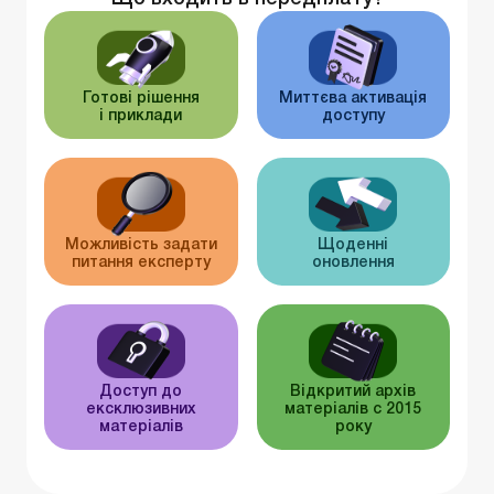
Готові рішення
Миттєва активація
і приклади
доступу
Можливість задати
Щоденні
питання експерту
оновлення
Доступ до
Відкритий архів
ексклюзивних
матеріалів c 2015
матеріалів
року