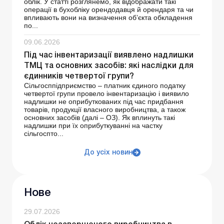
облік. У статті розглянемо, як відображати такі
операції в бухобліку орендодавця й орендаря та чи
впливають вони на визначення об’єкта обкладення
по...
09.06.2026
Під час інвентаризації виявлено надлишки
ТМЦ та основних засобів: які наслідки для
єдинників четвертої групи?
Сільгосппідприємство – платник єдиного податку
четвертої групи провело інвентаризацію і виявило
надлишки не оприбуткованих під час придбання
товарів, продукції власного виробництва, а також
основних засобів (далі – ОЗ). Як вплинуть такі
надлишки при їх оприбуткуванні на частку
сільгоспто...
До усіх новин
Нове
29.07.2026