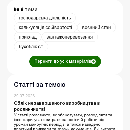
Інші теми:
господарська діяльність
калькуляція собівартості
воєнний стан
приклад
вантажоперевезення
бухоблік с/г
Перейти до усіх матеріалів
Статті за темою
29.07.2026
Облік незавершеного виробництва в
рослинництві
У статті розглянуто, як обліковувати, розподіляти та
інвентаризувати витрати на посіви й роботи під
урожай майбутніх періодів, а також наведено
практичні приклади та зразки документів. Які витрати