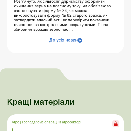
Розглянуто, як сільгосппідприємству оформити
очищення зерна на власному току: чи обов’язково
застосовувати форму № 34, чи можна
використовувати форму № 82 старого зразка, як
затвердити власний акт і як перевірити показники
очищення за контрольними розрахунками. Після
збирання врожаю зерно част...
До усіх новин
Кращі матеріали
Агро
|
Господарські операції в агросекторі