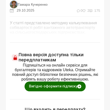
Тамара Кучеренко
29.10.2025
0
2
175
У статті представлено методику калькулювання
собівартості робіт вантажного автотранспорту
на сільськогосподарських підприємствах.
Повна версія доступна тільки
передплатникам
Підпишіться на онлайн сервіси для
бухгалтерів та кадровиків Uteka. Отримайте
повний доступ бібліотеки безпечних рішень, які
роблять вашу роботу ефективнішою.
Вигідно оформити підписку
Що входить в передплату?