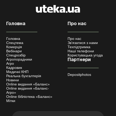
Головна
Про нас
Головна
Про нас
Спецтема
Зв'язатися з нами
Комерція
Техпідтримка
Вебінари
Наші телефони
Спецрозбір
Користувацька угода
Агропорадники
Партнери
Агро
Кадровик
Медичні КНП
Depositphotos
Реальна бухгалтерія
Новини
Online видання «Баланс»
Online видання «Баланс-
Агро»
Online бібліотека «Баланс»
Мітки