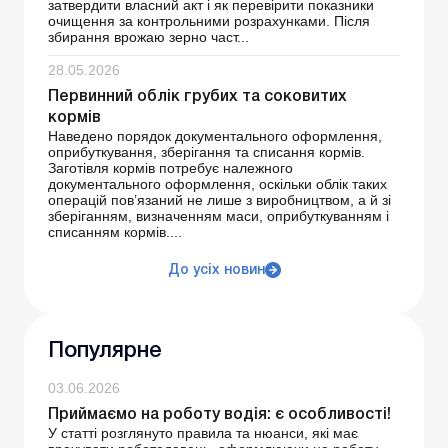
затвердити власний акт і як перевірити показники
очищення за контрольними розрахунками. Після
збирання врожаю зерно част...
28.05.2026
Первинний облік грубих та соковитих
кормів
Наведено порядок документального оформлення,
оприбуткування, зберігання та списання кормів.
Заготівля кормів потребує належного
документального оформлення, оскільки облік таких
операцій пов’язаний не лише з виробництвом, а й зі
зберіганням, визначенням маси, оприбуткуванням і
списанням кормів....
До усіх новин
Популярне
03.06.2026
Приймаємо на роботу водія: є особливості!
У статті розглянуто правила та нюанси, які має