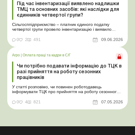
Під час інвентаризації виявлено надлишки
ТМЦ та основних засобів: які наслідки для
єдинників четвертої групи?
Сільгосппідприємство – платник єдиного податку
четвертої групи провело інвентаризацію і виявило
надлишки не оприбуткованих під час придбання
товарів, продукції власного виробництва, а також
0
2
491
09.06.2026
основних засобів (далі – ОЗ). Як вплинуть такі
надлишки при їх оприбуткуванні на частку сільгоспто...
Агро
|
Оплата праці та кадри в С/Г
Чи потрібно подавати інформацію до ТЦК в
разі прийняття на роботу сезонних
працівників
У статті розповімо, чи повинен роботодавець
інформувати ТЦК про прийняття на роботу сезонного
працівника. Суть проблеми. Зараз багато
агропідприємств приймає працівників на сезонні
0
4
821
07.05.2026
роботи. Через значні штрафні санкції за порушення
порядку ведення військового обліку в
сільгосппідприємств виникає запи...