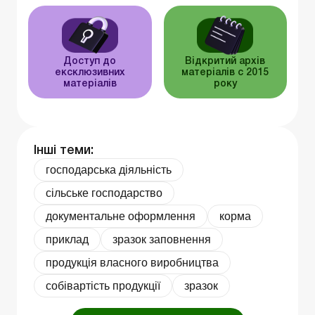
Доступ до
Відкритий архів
ексклюзивних
матеріалів c 2015
матеріалів
року
Інші теми:
господарська діяльність
сільське господарство
документальне оформлення
корма
приклад
зразок заповнення
продукція власного виробництва
собівартість продукції
зразок