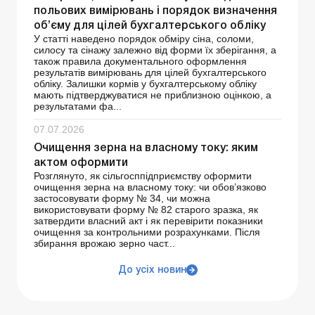
польових вимірювань і порядок визначення
об’єму для цілей бухгалтерського обліку
У статті наведено порядок обміру сіна, соломи,
силосу та сінажу залежно від форми їх зберігання, а
також правила документального оформлення
результатів вимірювань для цілей бухгалтерського
обліку. Залишки кормів у бухгалтерському обліку
мають підтверджуватися не приблизною оцінкою, а
результатами фа...
07.07.2026
Очищення зерна на власному току: яким
актом оформити
Розглянуто, як сільгосппідприємству оформити
очищення зерна на власному току: чи обов’язково
застосовувати форму № 34, чи можна
використовувати форму № 82 старого зразка, як
затвердити власний акт і як перевірити показники
очищення за контрольними розрахунками. Після
збирання врожаю зерно част...
До усіх новин