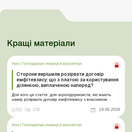
Кращі матеріали
Агро
|
Господарські операції в агросекторі
Сторони вирішили розірвати договір
емфітевзису: що з платою за користування
ділянкою, виплаченою наперед?
Для кого ця стаття: для агропідприємств, які мають
намір розірвати договір емфітевзису з власником
земельної ділянки за взаємною згодою. Ускладнімо цю
ситуацію тим, що плата за користування земельною
0
1
238
19.06.2026
ділянкою була виплачена власнику наперед за декілька
років. У такому разі перед емфітевтом і власник...
Агро
|
Господарські операції в агросекторі