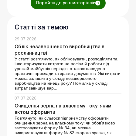
Перейти до усіх матеріалів
Статті за темою
29.07.2026
Облік незавершеного виробництва в
рослинництві
У статті розглянуто, як обліковувати, розподіляти та
інвентаризувати витрати на посіви й роботи під
урожай майбутніх періодів, а також наведено
практичні приклади та зразки документів. Які витрати
можна залишити у складі незавершеного
виробництва на кінець року? Помилка у складі
витрат завищує вар...
07.07.2026
Очищення зерна на власному току: яким
актом оформити
Розглянуто, як сільгосппідприємству оформити
очищення зерна на власному току: чи обов’язково
застосовувати форму № 34, чи можна
використовувати форму № 82 старого зразка, як