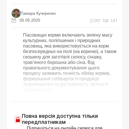
Тамара Кучеренко
05.05.2025
0
1
147
Пасовищні корми включають зелену масу
культурних, поліпшених і природних
пасовищ, яка використовується на корм
безпосередньо на полі (на кореню), а також
скошену для заготівлі силосу, сінажу,
трав’яного борошна або сіна. Від
правильного документування цього
процесу залежить точність обліку кормів,
формування собівартості продукції
тваринництва та достовірність звітності
підприємства.
Повна версія доступна тільки
передплатникам
Підпишіться на онлайн сервіси для