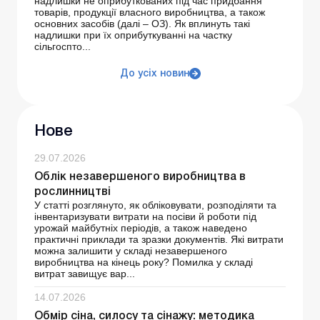
надлишки не оприбуткованих під час придбання
товарів, продукції власного виробництва, а також
основних засобів (далі – ОЗ). Як вплинуть такі
надлишки при їх оприбуткуванні на частку
сільгоспто...
До усіх новин
Нове
29.07.2026
Облік незавершеного виробництва в
рослинництві
У статті розглянуто, як обліковувати, розподіляти та
інвентаризувати витрати на посіви й роботи під
урожай майбутніх періодів, а також наведено
практичні приклади та зразки документів. Які витрати
можна залишити у складі незавершеного
виробництва на кінець року? Помилка у складі
витрат завищує вар...
14.07.2026
Обмір сіна, силосу та сінажу: методика