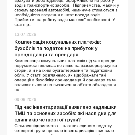
врахувати роботодавець, оформлюючи на роботу
водіїв транспортних засобів. Підприємства, маючи у
своєму арсеналі автомобілі, неминуче стикаються з
необхідністю введення в штат посади водія.
Прийняття на роботу водія має свої особливості. У
статті р...
13.07.2026
Компенсація комунальних платежів:
бухоблік та податок на прибуток у
орендодавця та орендаря
Компенсація комунальних платежів під час оренди
нерухомості впливає не лише на взаєморозрахунки
сторін, а й на їхній бухгалтерський та податковий
облік. У статті розглянемо, як відображати такі
операції в бухобліку орендодавця й орендаря та чи
впливають вони на визначення об’єкта обкладення
по...
09.06.2026
Під час інвентаризації виявлено надлишки
ТМЦ та основних засобів: які наслідки для
єдинників четвертої групи?
Сільгосппідприємство – платник єдиного податку
четвертої групи провело інвентаризацію і виявило