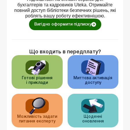
бухгалтерів та кадровиків Uteka. Отримайте
повний доступ бібліотеки безпечних рішень, які
роблять вашу роботу ефективнішою.
Вигідно оформити підписку
Що входить в передплату?
Готові рішення
Миттєва активація
і приклади
доступу
Можливість задати
Щоденні
питання експерту
оновлення