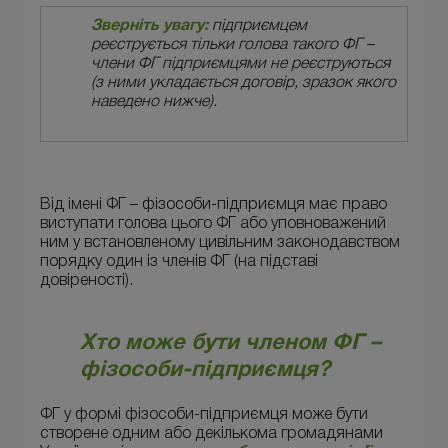
Зверніть увагу:
підприємцем
реєструється тільки голова такого ФГ –
члени ФГ підприємцями не реєструються
(з ними укладається договір, зразок якого
наведено нижче).
Від імені ФГ – фізособи-підприємця має право
виступати голова цього ФГ або уповноважений
ним у встановленому цивільним законодавством
порядку один із членів ФГ (на підставі
довіреності).
Хто може бути членом ФГ –
фізособи-підприємця?
ФГ у формі фізособи-підприємця може бути
створене одним або декількома громадянами