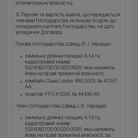
інтелектуальну власність).
3.
Перелік та вартість майна, що передається
членами Господарства за їхньою згодою до
складеного капіталу Господарства, на дату
укладення Договору.
Голова господарства Швець В. І. передає:
земельну ділянку площею 4,14 га,
кадастровий номер
5324082700:00:020:0029, яка належить
йому на праві приватної власності;
комбайн Claas Lexion 480 2003, № 47247
АА;
трактор YTO-X1204, № 44436 АА.
Член господарства Швець І. В. передає:
земельну ділянку площею 4,14 га,
кадастровий номер
5324082700:00:020:0030, яка належить
йому на праві приватної власності, за