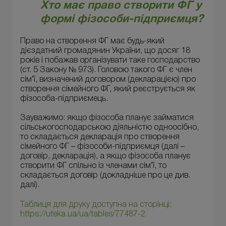
Хто має право створити ФГ у
формі фізособи-підприємця?
Право на створення ФГ має будь-який
дієздатний громадянин України, що досяг 18
років і побажав організувати таке господарство
(ст. 5 Закону № 973). Головою такого ФГ є член
сім’ї, визначений договором (декларацією) про
створення сімейного ФГ, який реєструється як
фізособа-підприємець.
Зауважимо: якщо фізособа планує займатися
сільськогосподарською діяльністю одноосібно,
то складається декларація про створення
сімейного ФГ – фізособи-підприємця (далі –
договір, декларація), а якщо фізособа планує
створити ФГ спільно із членами сім’ї, то
складається договір (докладніше про це див.
далі).
Таблиця для друку доступна на сторінці:
https://uteka.ua/ua/tables/77487-2