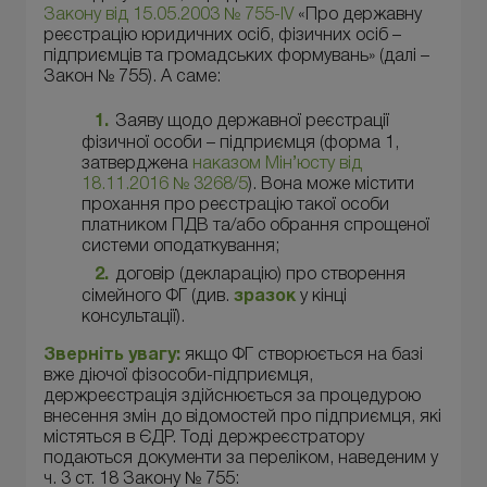
Закону від 15.05.2003 № 755-IV
«Про державну
реєстрацію юридичних осіб, фізичних осіб –
підприємців та громадських формувань» (далі –
Закон № 755). А саме:
Заяву щодо державної реєстрації
фізичної особи – підприємця (форма 1,
затверджена
наказом Мін’юсту від
18.11.2016 № 3268/5
). Вона може містити
прохання про реєстрацію такої особи
платником ПДВ та/або обрання спрощеної
системи оподаткування;
договір (декларацію) про створення
сімейного ФГ (див.
зразок
у кінці
консультації).
Зверніть увагу:
якщо ФГ створюється на базі
вже діючої фізособи-підприємця,
держреєстрація здійснюється за процедурою
внесення змін до відомостей про підприємця, які
містяться в ЄДР. Тоді держреєстратору
подаються документи за переліком, наведеним у
ч. 3 ст. 18 Закону № 755: