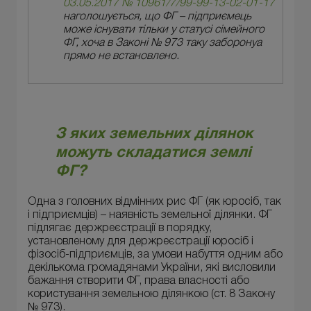
03.05.2017 № 10961/7/99-99-13-02-01-17
наголошується, що ФГ – підприємець
може існувати тільки у статусі сімейного
ФГ, хоча в Законі № 973 таку заборонуа
прямо не встановлено.
З яких земельних ділянок
можуть складатися землі
ФГ?
Одна з головних відмінних рис ФГ (як юросіб, так
і підприємців) – наявність земельної ділянки. ФГ
підлягає держреєстрації в порядку,
установленому для держреєстрації юросіб і
фізосіб-підприємців, за умови набуття одним або
декількома громадянами України, які висловили
бажання створити ФГ, права власності або
користування земельною ділянкою (ст. 8 Закону
№ 973).