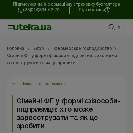
Підписуйся на інформаційну страховку бухгалтера
+38(044)334-62-70
Підписатися
Медичні КНП
Online видання «Баланс»
Online видання «Баланс-Агро»
Online бібліотека «Баланс»
Портал Баланс-Бюджет
Сервіси Баланс-Бюджет
Свiт позитива
Оподаткування та бухоблік сільгосппідприємств
Фермерське господарство
Школа бухгалтера с/г галузі
Галузевий бухгалтерський облік в С/Г
Перевірки с/г підприємств
Головна
Агро
Фермерське господарство
Сімейні ФГ у формі фізособи-підприємця: хто може
зареєструвати та як це зробити
лік сільгосппідприємств
арство
/Г
ємств
Земля та земельні правовідносини
Юридичні консультації
Спецвипуски для агропідприємств
Блог редакції Uteka-Агро
Господарські операції в агросекто
Оплата праці та кадри в С
Державна підтримка та інвестиції
Розрахунки в С/Г
Агро
|
Фермерське господарство
Сімейні ФГ у формі фізособи-
підприємця: хто може
зареєструвати та як це
зробити