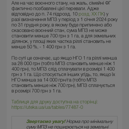
Але на час воєнного стану, на жаль, сімейні ФГ
фактично позбавлені цієї переваги. Адже
відповідно до п. 74 підрозд. 10
розд. ХХ ПК
) у
разі визначення МПЗ у період з 1 січня 2024 року
по 31 грудня року, в якому буде припинено або
скасовано воєнний стан, сума МПЗ не може
становити менше 700 грн з 1 га, а для земельних
ділянок, у площі яких частка ріллі становить не
менше 50 %, - 1 400 грн з 1 га.
По суті це означає, що якщо НГО 1 га ріллі менша
за 28 000 грн (тобто МПЗ становить менше ніж 1
400 грн), то МПЗ слід сплачувати в розмірі 1 400
грн з 1 га. Що стосується інших угідь, то, якщо їх
НГО менша за 14 000 грн/га (тобто МПЗ
становить менше ніж 700 грн), МПЗ сплачується
в розмірі 700 грн з 1 га.
Таблиця для друку доступна на сторінці:
https://uteka.ua/ua/tables/77487-0
Звертаємо увагу!
Норма про мінімальну
суму МПЗ не поширюється на земельні