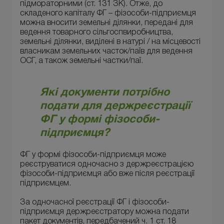
підмораторними (ст. 131 ЗК). Отже, до
складеного капіталу ФГ – фізособи-підприємця
можна вносити земельні ділянки, передані для
ведення товарного сільгоспвиробництва,
земельні ділянки, виділені в натурі / на місцевості
власникам земельних часток/паїв для ведення
ОСГ, а також земельні частки/паї.
Які документи потрібно
подати для держреєстрації
ФГ у формі фізособи-
підприємця?
ФГ у формі фізособи-підприємця може
реєструватися одночасно з держреєстрацією
фізособи-підприємця або вже після реєстрації
підприємцем.
За одночасної реєстрації ФГ і фізособи-
підприємця держреєстратору можна подати
пакет документів, передбачений ч. 1 ст. 18