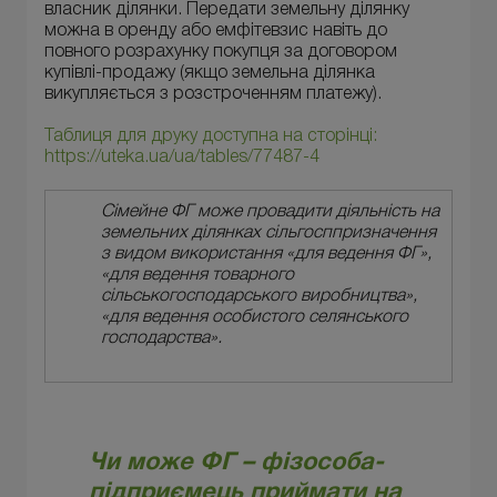
власник ділянки. Передати земельну ділянку
можна в оренду або емфітевзис навіть до
повного розрахунку покупця за договором
купівлі-продажу (якщо земельна ділянка
викупляється з розстроченням платежу).
Таблиця для друку доступна на сторінці:
https://uteka.ua/ua/tables/77487-4
Сімейне ФГ може провадити діяльність на
земельних ділянках сільгосппризначення
з видом використання «для ведення ФГ»,
«для ведення товарного
сільськогосподарського виробництва»,
«для ведення особистого селянського
господарства».
Чи може ФГ – фізособа-
підприємець приймати на