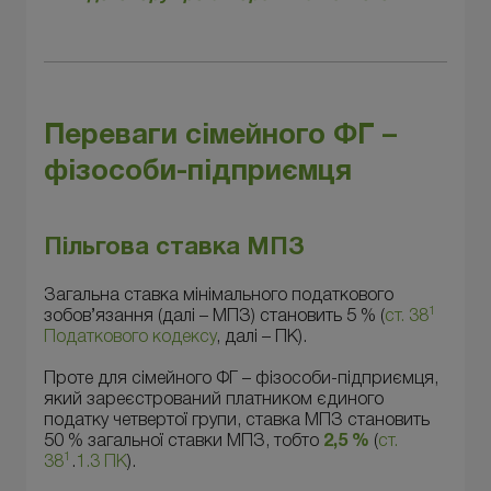
Переваги сімейного ФГ –
фізособи-підприємця
Пільгова ставка МПЗ
Загальна ставка мінімального податкового
1
зобов’язання (далі – МПЗ) становить 5 % (
ст. 38
Податкового кодексу
, далі – ПК).
Проте для сімейного ФГ – фізособи-підприємця,
який зареєстрований платником єдиного
податку четвертої групи, ставка МПЗ становить
50 % загальної ставки МПЗ, тобто
2,5 %
(
ст.
1
38
.
1.3 ПК
).