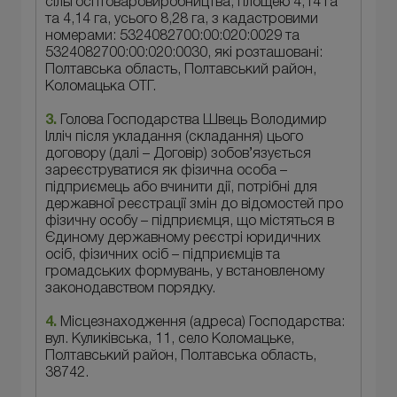
сільгосптоваровиробництва, площею 4,14 га
та 4,14 га, усього 8,28 га, з кадастровими
номерами: 5324082700:00:020:0029 та
5324082700:00:020:0030, які розташовані:
Полтавська область, Полтавський район,
Коломацька ОТГ.
3.
Голова Господарства Швець Володимир
Ілліч після укладання (складання) цього
договору (далі – Договір) зобов’язується
зареєструватися як фізична особа –
підприємець або вчинити дії, потрібні для
державної реєстрації змін до відомостей про
фізичну особу – підприємця, що містяться в
Єдиному державному реєстрі юридичних
осіб, фізичних осіб – підприємців та
громадських формувань, у встановленому
законодавством порядку.
4.
Місцезнаходження (адреса) Господарства:
вул. Куликівська, 11, село Коломацьке,
Полтавський район, Полтавська область,
38742.