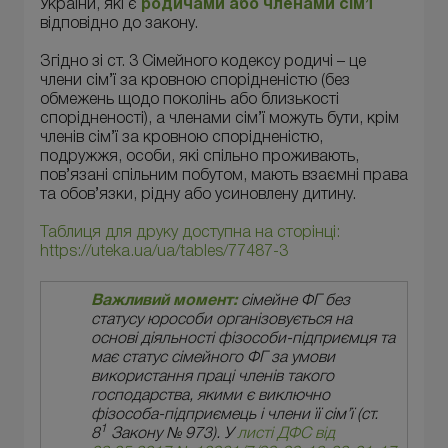
України, які є
родичами або членами сім’ї
відповідно до закону.
Згідно зі ст. 3 Сімейного кодексу родичі – це
члени сім’ї за кровною спорідненістю (без
обмежень щодо поколінь або близькості
спорідненості), а членами сім’ї можуть бути, крім
членів сім’ї за кровною спорідненістю,
подружжя, особи, які спільно проживають,
пов’язані спільним побутом, мають взаємні права
та обов’язки, рідну або усиновлену дитину.
Таблиця для друку доступна на сторінці:
https://uteka.ua/ua/tables/77487-3
Важливий момент:
сімейне ФГ без
статусу юрособи організовується на
основі діяльності фізособи-підприємця та
має статус сімейного ФГ за умови
використання праці членів такого
господарства, якими є виключно
фізособа-підприємець і члени її сім’ї (ст.
1
8
Закону № 973). У
листі ДФС від