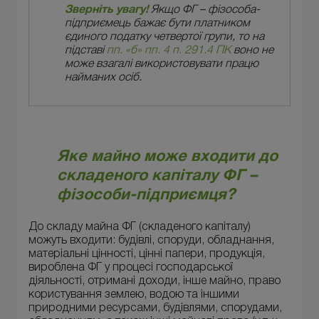
Зверніть увагу!
Якщо ФГ – фізособа-
підприємець бажає бути платником
єдиного податку четвертої групи, то на
підставі
пп. «б» пп. 4 п. 291.4 ПК
воно не
може взагалі використовувати працю
найманих осіб.
Яке майно може входити до
складеного капіталу ФГ –
фізособи-підприємця?
До складу майна ФГ (складеного капіталу)
можуть входити: будівлі, споруди, обладнання,
матеріальні цінності, цінні папери, продукція,
вироблена ФГ у процесі господарської
діяльності, отримані доходи, інше майно, право
користування землею, водою та іншими
природними ресурсами, будівлями, спорудами,