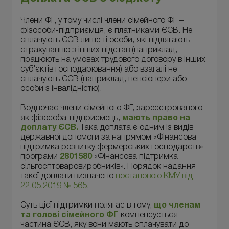
Члени ФГ, у тому числі члени сімейного ФГ –
фізособи-підприємця, є платниками ЄСВ. Не
сплачують ЄСВ лише ті особи, які підлягають
страхуванню з інших підстав (наприклад,
працюють на умовах трудового договору в інших
суб’єктів господарювання) або взагалі не
сплачують ЄСВ (наприклад, пенсіонери або
особи з інвалідністю).
Водночас члени сімейного ФГ, зареєстрованого
як фізособа-підприємець,
мають право на
доплату ЄСВ.
Така доплата є одним із видів
державної допомоги за напрямом «Фінансова
підтримка розвитку фермерських господарств»
програми
2801580
«Фінансова підтримка
сільгосптоваровиробників». Порядок надання
такої доплати визначено
постановою КМУ від
22.05.2019 № 565
.
Суть цієї підтримки полягає в тому,
що членам
та голові сімейного ФГ
компенсується
частина ЄСВ, яку вони мають сплачувати до