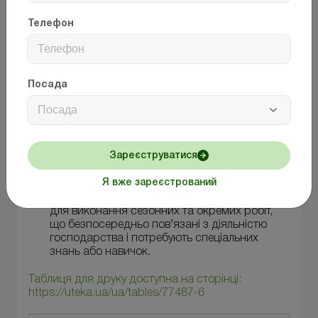
Пам’ятайте!
Наймані працівники не
Телефон
можуть бути членами ФГ (ч. 1 ст. 3 Закону
№ 973).
Посада
Посада
Отже, Закон № 973 установлює дві групи тих, хто
працює в ФГ у формі фізособи-підприємця:
члени ФГ;
Зареєструватися
наймані працівники, залучені до роботи в ФГ
Я вже зареєстрований
за трудовим договором (контрактом). Проте
останніх можна приймати на роботу лише
для виконання сезонних та окремих робіт,
що безпосередньо пов’язані з діяльністю
господарства і потребують спеціальних
знань або навичок.
Таблиця для друку доступна на сторінці:
https://uteka.ua/ua/tables/77487-6