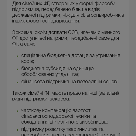
Для сімейних ФГ, створених у формі фізособи-
підприємця, передбачено більше видів
державної підтримки, ніж для сільгоспвиробників
інших форм господарювання.
Зокрема, окрім доплати ЄСВ, членам сімейного
ФГ доступні всі напрями, передбачені саме для
ФГ, а саме:
спеціальна бюджетна дотація за утримання
корів;
бюджетна субсидія на одиницю
оброблюваних угідь (1 га);
фінансова підтримка на поворотній основі.
Також сімейні ФГ мають право на інші (загальні)
види підтримки, зокрема:
часткову компенсацію вартості
сільськогосподарської техніки та
обладнання вітчизняного виробницва;
підтримку розвитку тваринництва та
переробки сільськогосподарської продукції;