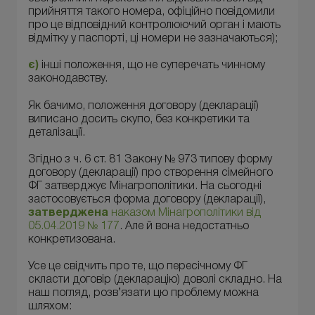
прийняття такого номера, офіційно повідомили
про це відповідний контролюючий орган і мають
відмітку у паспорті, ці номери не зазначаються);
є)
інші положення, що не суперечать чинному
законодавству.
Як бачимо, положення договору (декларації)
виписано досить скупо, без конкретики та
деталізації.
Згідно з ч. 6 ст. 81 Закону № 973 типову форму
договору (декларації) про створення сімейного
ФГ затверджує Мінагрополітики. На сьогодні
застосовується форма договору (декларації),
затверджена
наказом Мінагрополітики від
05.04.2019 № 177
. Але й вона недостатньо
конкретизована.
Усе це свідчить про те, що пересічному ФГ
скласти договір (декларацію) доволі складно. На
наш погляд, розв’язати цю проблему можна
шляхом: