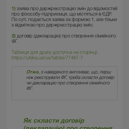
1)
заява про держреєстрацію змін до відомостей
про фізособу-підприємця, що містяться в ЄДР.
По суті, подається заява за формою 1, але тільки
з відміткою про держреєстрацію змін;
2)
договір (декларацію) про створення сімейного
ФГ.
Таблиця для друку доступна на сторінці:
https://uteka.ua/ua/tables/77487-7
Отже,
з наведеного випливає, що, перш
ніж реєструвати ФГ, треба скласти договір
чи декларацію про створення сімейного
ФГ.
Як скласти
договір
(декларацію) про створення