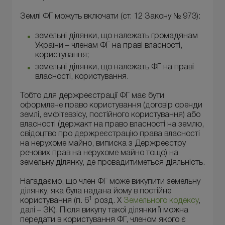
Землі ФГ можуть включати (ст. 12 Закону № 973):
земельні ділянки, що належать громадянам
України – членам ФГ на праві власності,
користування;
земельні ділянки, що належать ФГ на праві
власності, користування.
Тобто для держреєстрації ФГ має бути
оформлене право користування (договір оренди
землі, емфітевзісу, постійного користування) або
власності (держакт на право власності на землю,
свідоцтво про держреєстрацію права власності
на нерухоме майно, виписка з Держреєстру
речових прав на нерухоме майно тощо) на
земельну ділянку, де провадитиметься діяльність.
Нагадаємо, що член ФГ може викупити земельну
ділянку, яка була надана йому в постійне
1
користування (п. 6
розд. X
Земельного кодексу
,
далі – ЗК). Після викупу такої ділянки її можна
передати в користування ФГ, членом якого є