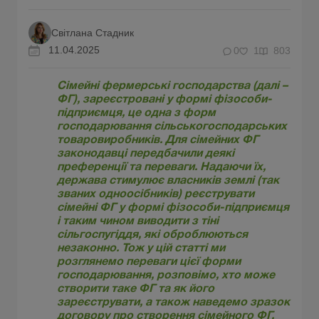
Світлана Стадник
11.04.2025
0
1
803
Сімейні фермерські господарства (далі –
ФГ), зареєстровані у формі фізособи-
підприємця, це одна з форм
господарювання сільськогосподарських
товаровиробників. Для сімейних ФГ
законодавці передбачили деякі
преференції та переваги. Надаючи їх,
держава стимулює власників землі (так
званих одноосібників) реєструвати
сімейні ФГ у формі фізособи-підприємця
і таким чином виводити з тіні
сільгоспугіддя, які оброблюються
незаконно. Тож у цій статті ми
розглянемо переваги цієї форми
господарювання, розповімо, хто може
створити таке ФГ та як його
зареєструвати, а також наведемо зразок
договору про створення сімейного ФГ.