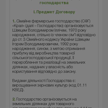
господарства
I. Предмет Договору
1.
Сімейне фермерське господарство (СФГ)
«Крал» (далі – Господарство) організовується
Швецем Володимиром Іллічем, 1970 року
народження, спільно із членом сім’ї відповідно
до ст. 3 Сімейного кодексу України Швецем
Ігорем Володимировичем, 1992 року
народження, сином, з метою отримання
прибутку від виробництва товарної
сільськогосподарської продукції, її
перероблення та реалізації на земельних
ділянках, наданих у власність або
користування відповідно до закону.
Видами діяльності Господарства є:
вирощування зернових культур (код 01.11
КВЕД).
2.
Господарство організовується на
земельних ділянках для товарного