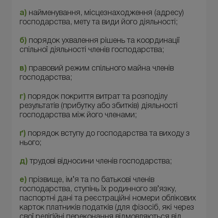
а)
найменування, місцезнаходження (адресу)
господарства, мету та види його діяльності;
б)
порядок ухвалення рішень та координації
спільної діяльності членів господарства;
в)
правовий режим спільного майна членів
господарства;
г)
порядок покриття витрат та розподілу
результатів (прибутку або збитків) діяльності
господарства між його членами;
ґ)
порядок вступу до господарства та виходу з
нього;
д)
трудові відносини членів господарства;
е)
прізвище, ім’я та по батькові членів
господарства, ступінь їх родинного зв’язку,
паспортні дані та реєстраційні номери облікових
карток платників податків (для фізосіб, які через
свої релігійні переконання відмовляються від