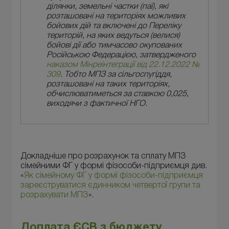
ділянки, земельні частки (паї), які
розташовані на територіях можливих
бойових дій та включені до Переліку
територій, на яких ведуться (велися)
бойові дії або тимчасово окупованих
Російською Федерацією, затвердженого
наказом Мінреінтеграції від 22.12.2022 №
309
. Тобто МПЗ за сільгоспугіддя,
розташовані на таких територіях,
обчислюватиметься за ставкою 0,025,
виходячи з фактичної НГО.
Докладніше про розрахунок та сплату МПЗ
сімейними ФГ у формі фізособи-підприємця див.
«
Як сімейному ФГ у формі фізособи-підприємця
зареєструватися єдинником четвертої групи та
розрахувати МПЗ
».
Доплата ЄСВ з бюджету