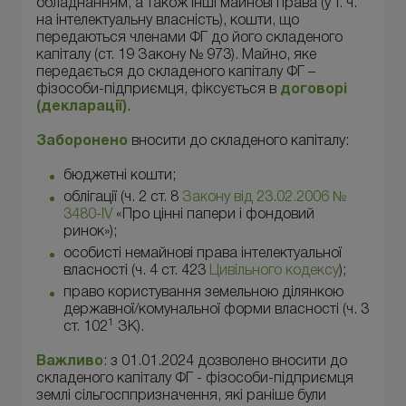
обладнанням, а також інші майнові права (у т. ч.
на інтелектуальну власність), кошти, що
передаються членами ФГ до його складеного
капіталу (ст. 19 Закону № 973). Майно, яке
передається до складеного капіталу ФГ –
фізособи-підприємця, фіксується в
договорі
(декларації)
.
Заборонено
вносити до складеного капіталу:
бюджетні кошти;
облігації (ч. 2 ст. 8
Закону від 23.02.2006 №
3480-IV
«Про цінні папери і фондовий
ринок»);
особисті немайнові права інтелектуальної
власності (ч. 4 ст. 423
Цивільного кодексу
);
право користування земельною ділянкою
державної/комунальної форми власності (ч. 3
1
ст. 102
ЗК).
Важливо
: з 01.01.2024 дозволено вносити до
складеного капіталу ФГ - фізособи-підприємця
землі сільгосппризначення, які раніше були