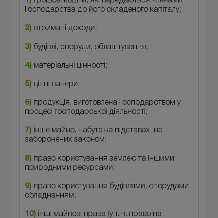
1)
грошові кошти, які передаються членами
Господарства до його складеного капіталу;
2)
отримані доходи;
3)
будівлі, споруди, облаштування;
4)
матеріальні цінності;
5)
цінні папери;
6)
продукція, виготовлена Господарством у
процесі господарської діяльності;
7)
інше майно, набуте на підставах, не
заборонених законом;
8)
право користування землею та іншими
природними ресурсами;
9)
право користування будівлями, спорудами,
обладнанням;
10)
інші майнові права (у т. ч. право на