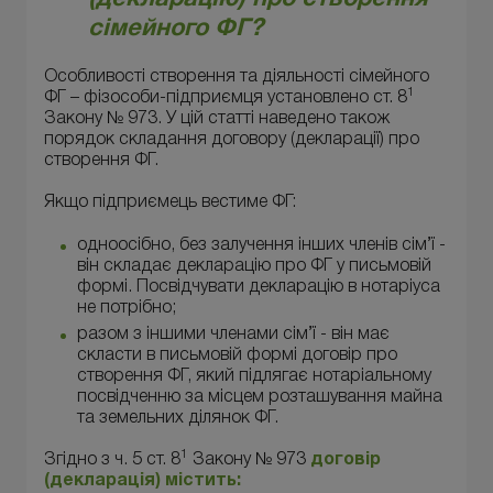
сімейного ФГ?
Особливості створення та діяльності сімейного
1
ФГ – фізособи-підприємця установлено ст. 8
Закону № 973. У цій статті наведено також
порядок складання договору (декларації) про
створення ФГ.
Якщо підприємець вестиме ФГ:
одноосібно, без залучення інших членів сім’ї -
він складає декларацію про ФГ у письмовій
формі. Посвідчувати декларацію в нотаріуса
не потрібно;
разом з іншими членами сім’ї - він має
скласти в письмовій формі договір про
створення ФГ, який підлягає нотаріальному
посвідченню за місцем розташування майна
та земельних ділянок ФГ.
1
Згідно з ч. 5 ст. 8
Закону № 973
договір
(декларація) містить: