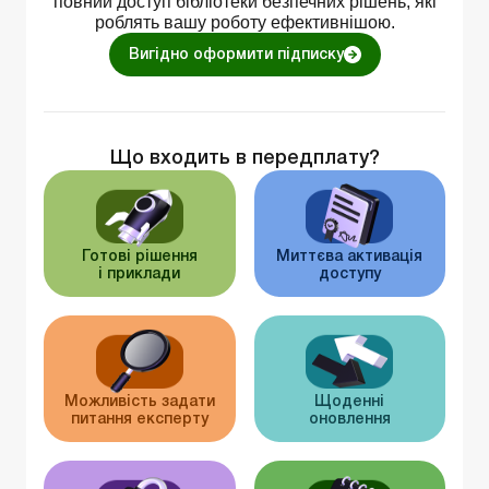
повний доступ бібліотеки безпечних рішень, які
роблять вашу роботу ефективнішою.
Вигідно оформити підписку
Що входить в передплату?
Готові рішення
Миттєва активація
і приклади
доступу
Можливість задати
Щоденні
питання експерту
оновлення