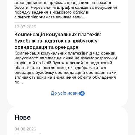
агропідприємств приймає працівників на сезонні
роботи. Через значні штрафні санкції за порушення
порядку ведення військового обліку в
сільгосппідприємств виникає запи...
13.07.2026
Компенсація комунальних платежів:
бухоблік та податок на прибуток у
орендодавця та орендаря
Компенсація комунальних платежів під час оренди
нерухомості впливає не лише на взаєморозрахунки
сторін, а й на їхній бухгалтерський та податковий
облік. У статті розглянемо, як відображати такі
операції в бухобліку орендодавця й орендаря та чи
впливають вони на визначення об’єкта обкладення
по...
До усіх новин
Нове
04.08.2026