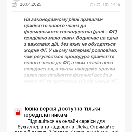
10.04.2025
0
1
1445
На законодавчому рівні правилам
прийняття нового члена до
фермерського господарства (далі – ФГ)
приділено мало уваги. Водночас це одна
з важливих дій, без яких не обходиться
жодне ФГ. У цьому матеріалі розповімо,
чим регулюється процедура прийняття
нового члена до ФГ, з яких етапів вона
складається, а також наведемо зразки
заяви про прийняття фізичної особи в
члени ФГ та протоколу зборів членів ФГ.
Повна версія доступна тільки
передплатникам
Підпишіться на онлайн сервіси для
бухгалтерів та кадровиків Uteka. Отримайте