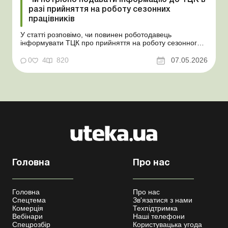
разі прийняття на роботу сезонних
працівників
У статті розповімо, чи повинен роботодавець
інформувати ТЦК про прийняття на роботу сезонного
працівника. Суть проблеми. Зараз багато
агропідприємств приймає працівників на сезонні
0
4
820
07.05.2026
роботи. Через значні штрафні санкції за порушення
порядку ведення військового обліку в
сільгосппідприємств виникає запи...
Головна
Про нас
Головна
Про нас
Спецтема
Зв'язатися з нами
Комерція
Техпідтримка
Вебінари
Наші телефони
Спецрозбір
Користувацька угода