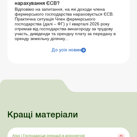
нарахування ЄСВ?
Відповімо на запитання, на які доходи члена
фермерського господарства нараховується ЄСВ.
Практична ситуація Член фермерського
господарства (далі – ФГ) у І кварталі 2026 року
отримав від господарства винагороду за трудову
участь, дивіденди та орендну плату за передану в
оренду земельну ділянку...
До усіх новин
Кращі матеріали
Агро
|
Господарські операції в агросекторі