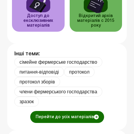
Доступ до
Відкритий архів
ексклюзивних
матеріалів c 2015
матеріалів
року
Інші теми:
сімейне фермерське господарство
питання-відповіді
протокол
протокол зборів
члени фермерського господарства
зразок
Перейти до усіх матеріалів