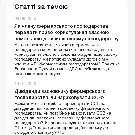
Статті за темою
04.08.2026
Як члену фермерського господарства
передати право користування власною
земельною ділянкою своєму господарству
У статті розглянемо, як член фермерського
господарства може передати право володіння та
користування власною земельною ділянкою своєму
господарству. Чи потрібно укладати договір між
членом ФГ і фермерським господарством? Практика
Верховного Суду й позиція ДПС не збігаються, а
помилка може коштуват...
14.07.2026
Дивіденди засновнику фермерського
господарства: чи нараховувати ЄСВ?
Розкажемо, чи потрібно нараховувати ЄСВ на
дивіденди, виплачені засновнику фермерського
господарства. Чи потрібно нараховувати ЄСВ на
дивіденди, виплачені засновнику фермерського
господарства? Як оподатковувати дивіденди голові
ФГ, якщо їх нараховано пропорційно внеску до
складеного капіталу? Ч...