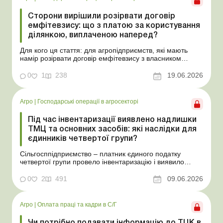
Сторони вирішили розірвати договір
емфітевзису: що з платою за користування
ділянкою, виплаченою наперед?
Для кого ця стаття: для агропідприємств, які мають
намір розірвати договір емфітевзису з власником
земельної ділянки за взаємною згодою. Ускладнімо цю
ситуацію тим, що плата за користування земельною
0
1
238
19.06.2026
ділянкою була виплачена власнику наперед за декілька
років. У такому разі перед емфітевтом і власник...
Агро
|
Господарські операції в агросекторі
Під час інвентаризації виявлено надлишки
ТМЦ та основних засобів: які наслідки для
єдинників четвертої групи?
Сільгосппідприємство – платник єдиного податку
четвертої групи провело інвентаризацію і виявило
надлишки не оприбуткованих під час придбання
товарів, продукції власного виробництва, а також
0
2
491
09.06.2026
основних засобів (далі – ОЗ). Як вплинуть такі
надлишки при їх оприбуткуванні на частку сільгоспто...
Агро
|
Оплата праці та кадри в С/Г
Чи потрібно подавати інформацію до ТЦК в