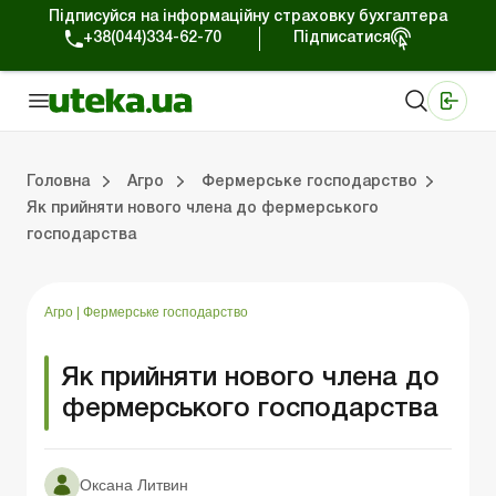
Підписуйся на інформаційну страховку бухгалтера
+38(044)334-62-70
Підписатися
Медичні КНП
Online видання «Баланс»
Online видання «Баланс-Агро»
Online бібліотека «Баланс»
Портал Баланс-Бюджет
Сервіси Баланс-Бюджет
Свiт позитива
Оподаткування та бухоблік сільгосппідприємств
Фермерське господарство
Школа бухгалтера с/г галузі
Галузевий бухгалтерський облік в С/Г
Перевірки с/г підприємств
Головна
Агро
Фермерське господарство
Як прийняти нового члена до фермерського
господарства
лік сільгосппідприємств
арство
/Г
ємств
Земля та земельні правовідносини
Юридичні консультації
Спецвипуски для агропідприємств
Блог редакції Uteka-Агро
Господарські операції в агросекто
Оплата праці та кадри в С
Державна підтримка та інвестиції
Розрахунки в С/Г
Агро
|
Фермерське господарство
Як прийняти нового члена до
фермерського господарства
Оксана Литвин