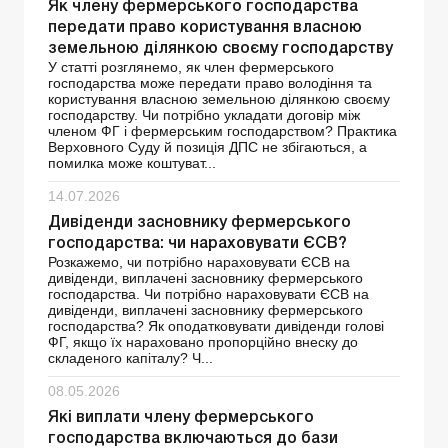
Як члену фермерського господарства
передати право користування власною
земельною ділянкою своєму господарству
У статті розглянемо, як член фермерського
господарства може передати право володіння та
користування власною земельною ділянкою своєму
господарству. Чи потрібно укладати договір між
членом ФГ і фермерським господарством? Практика
Верховного Суду й позиція ДПС не збігаються, а
помилка може коштуват...
14.07.2026
Дивіденди засновнику фермерського
господарства: чи нараховувати ЄСВ?
Розкажемо, чи потрібно нараховувати ЄСВ на
дивіденди, виплачені засновнику фермерського
господарства. Чи потрібно нараховувати ЄСВ на
дивіденди, виплачені засновнику фермерського
господарства? Як оподатковувати дивіденди голові
ФГ, якщо їх нараховано пропорційно внеску до
складеного капіталу? Ч...
08.05.2026
Які виплати члену фермерського
господарства включаються до бази