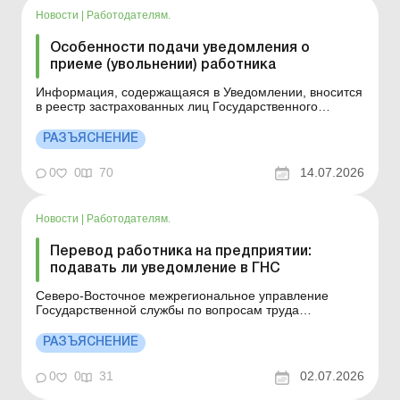
Новости
|
Работодателям.
Особенности подачи уведомления о
приеме (увольнении) работника
Информация, содержащаяся в Уведомлении, вносится
в реестр застрахованных лиц Государственного
реестра общеобязательного государственного
социального страхования. Детальнее см. ниже.
РАЗЪЯСНЕНИЕ
Больше по теме: Уведомление о приеме на работу
подаем с учетом изменений Можно ли исправить
0
0
70
14.07.2026
ошибку в Уведомлении о п...
Новости
|
Работодателям.
Перевод работника на предприятии:
подавать ли уведомление в ГНС
Северо-Восточное межрегиональное управление
Государственной службы по вопросам труда
напоминает работодателям о сроках и особенностях
подачи уведомления о принятии работника на работу.
РАЗЪЯСНЕНИЕ
Больше по теме: Уведомление о приеме на работу
подаем с учетом изменений Можно ли исправить
0
0
31
02.07.2026
ошибку в Уведомлении ...