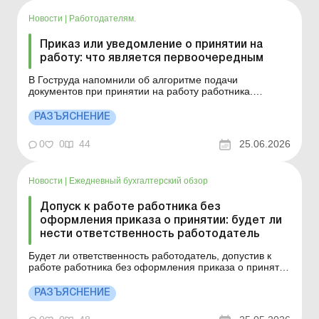
Новости
|
Работодателям.
Приказ или уведомление о принятии на
работу: что является первоочередным
В Гоструда напомнили об алгоритме подачи
документов при принятии на работу работника.
Больше по теме: Уведомление о приеме на работу
подаем с учетом изменений Можно ли исправить
РАЗЪЯСНЕНИЕ
ошибку в Уведомлении о приеме на работу через
длительное время? В соответствии с требованиями
0
0
44
25.06.2026
постановления КМУ от 17.06...
Новости
|
Ежедневный бухгалтерский обзор
Допуск к работе работника без
оформления приказа о принятии: будет ли
нести ответственность работодатель
Будет ли ответственность работодатель, допустив к
работе работника без оформления приказа о принятии
на работу? Больше по теме: Можно ли исправить
ошибку в Уведомлении о приеме на работу через
РАЗЪЯСНЕНИЕ
длительное время? Прием и увольнение работников,
нарушивших правила воинского учета В соответствии