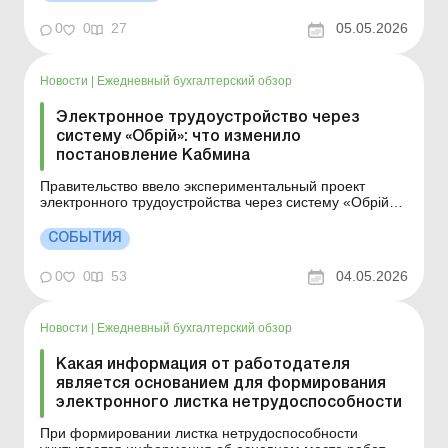
Детали см. ниже. Больше по теме: Стажер или ученик:
в чем различие и как правильно назвать Для
0
0
27
05.05.2026
прохождения пр...
Новости
|
Ежедневный бухгалтерский обзор
Электронное трудоустройство через
систему «Обрій»: что изменило
постановление Кабмина
Правительство ввело экспериментальный проект
электронного трудоустройства через систему «Обрій»,
который позволит оформлять трудовые отношения
онлайн, использовать электронные кадровые
СОБЫТИЯ
документы и автоматизировать уведомления о
приеме работника. Больше по теме: Можно ли принять
0
0
53
04.05.2026
на ...
Новости
|
Ежедневный бухгалтерский обзор
Какая информация от работодателя
является основанием для формирования
электронного листка нетрудоспособности
При формировании листка нетрудоспособности