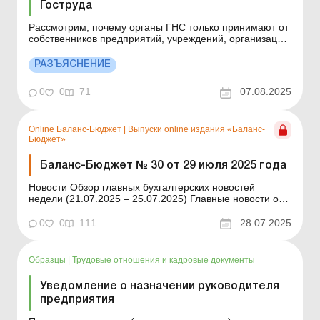
Гоструда
Рассмотрим, почему органы ГНС только принимают от
собственников предприятий, учреждений, организаций
или физических лиц и/или резидентов Дія Сіті
уведомление о приеме работника на работу/
РАЗЪЯСНЕНИЕ
заключении гиг-контракта или прекращении трудового
договора с домашним работником, однако не
0
0
71
07.08.2025
регулируют вопросы т...
Online Баланс-Бюджет
|
Выпуски online издания «Баланс-
Бюджет»
Баланс-Бюджет № 30 от 29 июля 2025 года
Новости Обзор главных бухгалтерских новостей
недели (21.07.2025 – 25.07.2025) Главные новости о
важнейших изменениях в законодательстве –
обновляется ежедневно Содержание номера
0
0
111
28.07.2025
Бухгалтерский учет Читать Списание объектов
государственной собственности: изменения в порядке
...
Образцы
|
Трудовые отношения и кадровые документы
Уведомление о назначении руководителя
предприятия