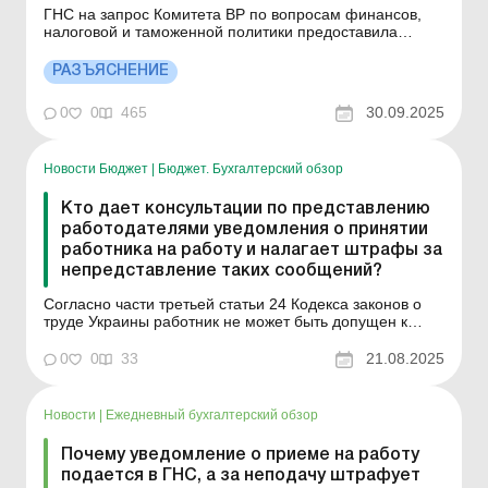
ГНС на запрос Комитета ВР по вопросам финансов,
налоговой и таможенной политики предоставила
ответы относительно применения отдельных норм
налогового законодательства Украины. Больше по
РАЗЪЯСНЕНИЕ
теме: ГНС отвечает на актуальные вопросы
налогоплательщиков: письмо от 18.09.2025 ГНС
0
0
465
30.09.2025
отвечает на актуальны...
Новости Бюджет
|
Бюджет. Бухгалтерский обзор
Кто дает консультации по представлению
работодателями уведомления о принятии
работника на работу и налагает штрафы за
непредставление таких сообщений?
Согласно части третьей статьи 24 Кодекса законов о
труде Украины работник не может быть допущен к
работе без заключения трудового договора,
оформленного приказом или распоряжением
0
0
33
21.08.2025
собственника или уполномоченного им органа, и
уведомления центрального органа исполнительной
власти по вопросам обеспече...
Новости
|
Ежедневный бухгалтерский обзор
Почему уведомление о приеме на работу
подается в ГНС, а за неподачу штрафует