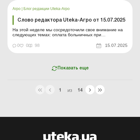
от нерезидента: когда возникает обязанность платить
НДС? Как известно, ...
Агро
|
Блог редакции Uteka-Агро
Слово редактора Uteka-Агро от 15.07.2025
На этой неделе мы сосредоточили свое внимание на
следующих темах: оплата больничных при
увольнении; особенности наследования права аренды
земли; обновленные требования к подтверждению
0
0
98
15.07.2025
инвалидности для льготной ставки ЕСВ; изменения в
отчетности относительно доходов нерезидентов.
Уважаемые читатели! ...
Показать еще
1
14
ИЗ