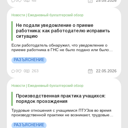
0
0
48
25.05.2026
...
Новости
|
Ежедневный бухгалтерский обзор
Не подали уведомление о приеме
работника: как работодателю исправить
ситуацию
Если работодатель обнаружил, что уведомление о
приеме работника в ГНС не было подано или было
подано с ошибками, проблему следует устранить как
можно быстрее. Специалисты напоминают, какие
РАЗЪЯСНЕНИЕ
действия помогут снизить риски штрафов и трудовых
споров. Больше по теме: Уведомление о приеме на
0
0
263
22.05.2026
работу...
Новости
|
Ежедневный бухгалтерский обзор
Производственная практика учащихся:
порядок прохождения
Трудовые отношения с учащимися ПТУЗов во время
производственной практики не возникают, трудовые
договоры не заключаются, уведомление о принятии
работника на работу в органы ГНС не подается.
РАЗЪЯСНЕНИЕ