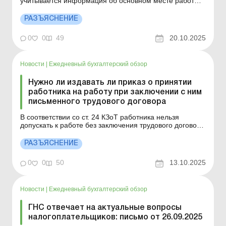
учитывается информация об основном месте работы
застрахованного лица, которое определено по данным
уведомления о принятии работника на работу. Больше
РАЗЪЯСНЕНИЕ
по теме: Временная нетрудоспособность работника-
донора во время дополнительного дня отдыха
0
0
49
20.10.2025
Оплачивае...
Новости
|
Ежедневный бухгалтерский обзор
Нужно ли издавать ли приказ о принятии
работника на работу при заключении с ним
письменного трудового договора
В соответствии со ст. 24 КЗоТ работника нельзя
допускать к работе без заключения трудового договора
и оформления приказа о принятии на работу. Больше
по теме: Прием на работу в порядке перевода с
РАЗЪЯСНЕНИЕ
другого предприятия Обязательно ли при приеме на
работу предоставлять бумажный военно-учетный
0
0
50
13.10.2025
документ...
Новости
|
Ежедневный бухгалтерский обзор
ГНС отвечает на актуальные вопросы
налогоплательщиков: письмо от 26.09.2025