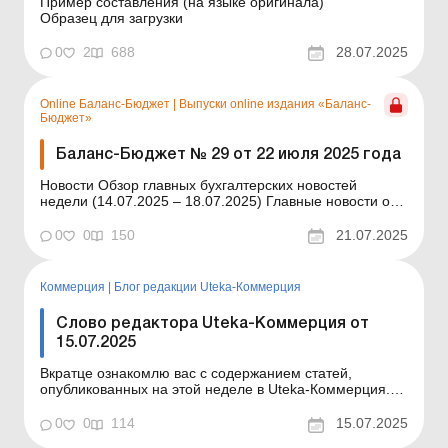
Пример составления (на языке оригинала)
Образец для загрузки
0
2
688
28.07.2025
Online Баланс-Бюджет
|
Выпуски online издания «Баланс-
Бюджет»
Баланс-Бюджет № 29 от 22 июля 2025 года
Новости Обзор главных бухгалтерских новостей
недели (14.07.2025 – 18.07.2025) Главные новости о
важнейших изменениях в законодательстве –
обновляется ежедневно Содержание номера
0
0
150
21.07.2025
Бухгалтерский учет Читать Снова подаем
статотчетность: какова ответственность за ее
неподачу? ...
Коммерция
|
Блог редакции Uteka-Коммерция
Слово редактора Uteka-Коммерция от
15.07.2025
Вкратце ознакомлю вас с содержанием статей,
опубликованных на этой неделе в Uteka-Коммерция.
Уважаемые коллеги! На этой неделе в Uteka-
Коммерция мы, как всегда, рассмотрели ряд
0
0
114
15.07.2025
актуальных вопросов. Рекламные услуги в Интернете