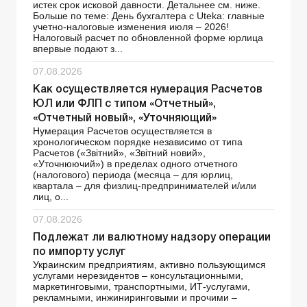
истек срок исковой давности. Детальнее см. ниже.
Больше по теме: День бухгалтера с Uteka: главные
учетно-налоговые изменения июля – 2026!
Налоговый расчет по обновленной форме юрлица
впервые подают з...
07.08.2026
Как осуществляется нумерация Расчетов
ЮЛ или ФЛП с типом «Отчетный»,
«Отчетный новый», «Уточняющий»
Нумерация Расчетов осуществляется в
хронологическом порядке независимо от типа
Расчетов («Звітний», «Звітний новий»,
«Уточнюючий») в пределах одного отчетного
(налогового) периода (месяца – для юрлиц,
квартала – для физлиц-предпринимателей и/или
лиц, о...
07.08.2026
Подлежат ли валютному надзору операции
по импорту услуг
Украинским предприятиям, активно пользующимся
услугами нерезидентов – консультационными,
маркетинговыми, транспортными, ИТ-услугами,
рекламными, инжиниринговыми и прочими –