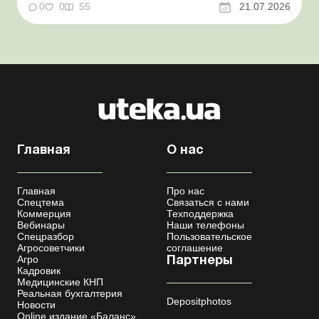
переоформления отсрочки от призыва во время
0
0
55
21.07.2026
мобилизации усовершенствован Кабмин создал
Координационный центр по организации
бронирования военнообязанных Верховная Ра...
Главная
О нас
Главная
Про нас
Спецтема
Связаться с нами
Коммерция
Техподдержка
Вебинары
Наши телефоны
Спецразбор
Пользовательское
Агросоветчики
соглашение
Агро
Партнеры
Кадровик
Медицинские КНП
Реальная бухгалтерия
Depositphotos
Новости
Online издание «Баланс»