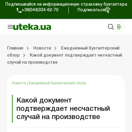
Подписывайся на информационную страховку бухгалтера
+38(044)334-62-70
Подписаться
Медицинские КНП
Online издание «Баланс»
Online издание «Баланс-Агро»
Online библиотека «Баланс»
Портал Баланс-Бюджет
Сервисы Баланс-Бюджет
Мир позитива
Работа с частными предпринимателями
Хозяйственные операции
Юридические консультации
Спецвыпуски для коммерческих предприятий
Блог редакции Uteka-Коммерция
Главная
Новости
Ежедневный бухгалтерский
обзор
Какой документ подтверждает несчастный
случай на производстве
частными предпринимателями
е операции
е консультации
оммерческих предприятий
кции Uteka-Коммерция
Зарплата и кадры
ВЭД и валютные операции
Учет, налоги и отчетность
Схемы бухгалтерских проводок
Электронный кабинет
Школа бухгалтера
Финансовый аудит
Частный пр
Инструкции для работы
Новости
|
Ежедневный бухгалтерский обзор
Какой документ
подтверждает несчастный
случай на производстве