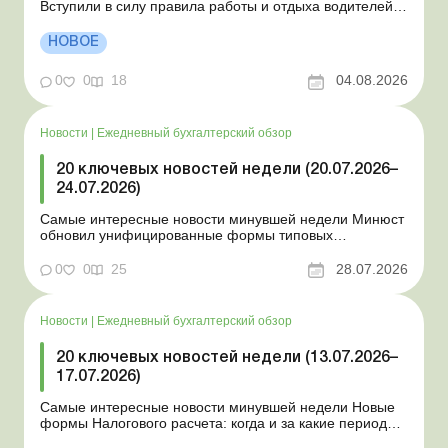
Вступили в силу правила работы и отдыха водителей
Президент подписал законы о мобилизации и военном
положении Для сельхозпредприятий и ФЛП введены
НОВОЕ
новые разовые статистические формы Со 2 августа
изменяется порядок зачисления отдельных периодов
0
0
18
04.08.2026
работы в стр...
Новости
|
Ежедневный бухгалтерский обзор
20 ключевых новостей недели (20.07.2026–
24.07.2026)
Самые интересные новости минувшей недели Минюст
обновил унифицированные формы типовых
документов для юрлиц Минэкономики отозвало
новость о создании координационного центра по
0
0
25
28.07.2026
организации бронирования У работника выявлен
статус «в розыске»: что нужно знать работодателям
Закон о ВПЛ: ка...
Новости
|
Ежедневный бухгалтерский обзор
20 ключевых новостей недели (13.07.2026–
17.07.2026)
Самые интересные новости минувшей недели Новые
формы Налогового расчета: когда и за какие периоды
отчитываться Порядок оформления и