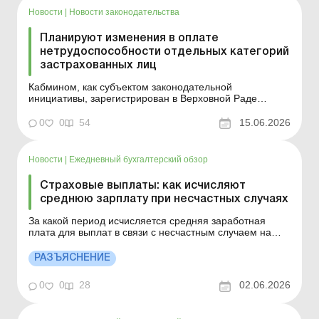
Новости
|
Новости законодательства
Планируют изменения в оплате
нетрудоспособности отдельных категорий
застрахованных лиц
Кабмином, как субъектом законодательной
инициативы, зарегистрирован в Верховной Раде
проект Закона «О внесении изменений в Закон
Украины «Об общеобязательном государственном
0
0
54
15.06.2026
социальном страховании» относительно усиления
социальной защиты отдельных категорий
застрахованных лиц»...
Новости
|
Ежедневный бухгалтерский обзор
Страховые выплаты: как исчисляют
среднюю зарплату при несчастных случаях
За какой период исчисляется средняя заработная
плата для выплат в связи с несчастным случаем на
производстве и профессиональным заболеванием?
Больше по теме: Расследование несчастных случаев
РАЗЪЯСНЕНИЕ
на предприятии в результате военных или боевых
действий Несчастный случай на предприятии: как
0
0
28
02.06.2026
действовать Р...