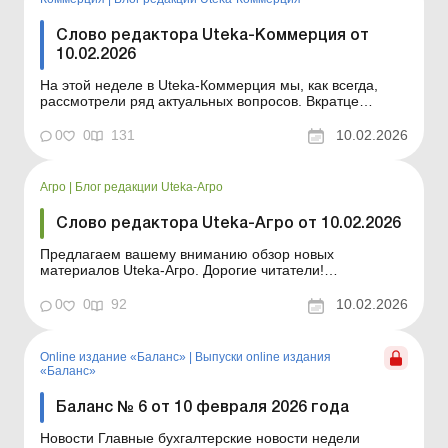
Слово редактора Uteka-Коммерция от
10.02.2026
На этой неделе в Uteka-Коммерция мы, как всегда,
рассмотрели ряд актуальных вопросов. Вкратце
ознакомлю вас с темами статей, опубликованных на
этой неделе в Uteka-Коммерция. Уважаемые коллеги!
0
0
131
10.02.2026
Вкратце ознакомлю вас с темами статей,
опубликованных этого недели в Uteka-Коммерция.
Предприниматель исп...
Агро
|
Блог редакции Uteka-Агро
Слово редактора Uteka-Агро от 10.02.2026
Предлагаем вашему вниманию обзор новых
материалов Uteka-Агро. Дорогие читатели!
Предлагаем вашему вниманию обзор новых
материалов Uteka-Агро. Налог на прибыль и МНО:
0
0
92
10.02.2026
отчетность за 2025 год Декларация по налогу на
прибыль за 2025 год: как заполнить и подать.
Рассмотрено, кто из сельхозпредприятий ...
Online издание «Баланс»
|
Выпуски online издания
«Баланс»
Баланс № 6 от 10 февраля 2026 года
Новости Главные бухгалтерские новости недели