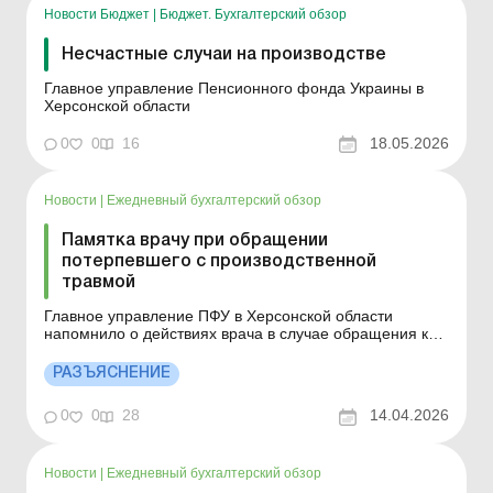
Новости Бюджет
|
Бюджет. Бухгалтерский обзор
Несчастные случаи на производстве
Главное управление Пенсионного фонда Украины в
Херсонской области
0
0
16
18.05.2026
Новости
|
Ежедневный бухгалтерский обзор
Памятка врачу при обращении
потерпевшего с производственной
травмой
Главное управление ПФУ в Херсонской области
напомнило о действиях врача в случае обращения к
нему работника при наступлении несчастного случая
на производстве. Больше по теме: Страхование жизни,
РАЗЪЯСНЕНИЕ
пенсионное и медицинское страхование: когда
действует разница по налогу на прибыль Медицинская
0
0
28
14.04.2026
лицензия...
Новости
|
Ежедневный бухгалтерский обзор