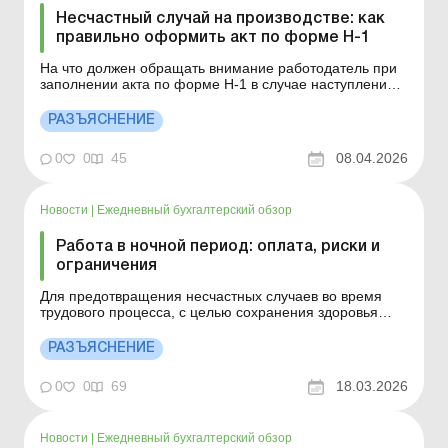
Несчастный случай на производстве: как
правильно оформить акт по форме Н-1
На что должен обращать внимание работодатель при
заполнении акта по форме Н-1 в случае наступления
несчастного случая на производстве? Больше по теме:
Расследование несчастных случаев на предприятии в
РАЗЪЯСНЕНИЕ
результате военных или боевых действий В
соответствии со ст. 37 Закона от 23.09.1999 № 1105-
0
0
45
08.04.2026
XIV &l...
Новости
|
Ежедневный бухгалтерский обзор
Работа в ночной период: оплата, риски и
ограничения
Для предотвращения несчастных случаев во время
трудового процесса, с целью сохранения здоровья
работника, снижения уровня заболеваемости и
предупреждения развития профессиональных
РАЗЪЯСНЕНИЕ
заболеваний и возмещения вреда в случае
повреждения здоровья работников при планировании
0
0
69
18.03.2026
ночной работы следует учитывать...
Новости
|
Ежедневный бухгалтерский обзор