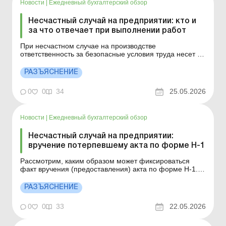
Новости
|
Ежедневный бухгалтерский обзор
Несчастный случай на предприятии: кто и
за что отвечает при выполнении работ
При несчастном случае на производстве
ответственность за безопасные условия труда несет не
только работодатель. Специалисты напомнили, как
распределяются обязанности между руководителями,
РАЗЪЯСНЕНИЕ
подрядчиками и работниками и какие ошибки чаще
всего приводят к производственному травматизму.
0
0
34
25.05.2026
Больше по т...
Новости
|
Ежедневный бухгалтерский обзор
Несчастный случай на предприятии:
вручение потерпевшему акта по форме Н-1
Рассмотрим, каким образом может фиксироваться
факт вручения (предоставления) акта по форме Н-1.
Больше по теме: Расследование несчастных случаев
на предприятии в результате военных или боевых
РАЗЪЯСНЕНИЕ
действий Несчастный случай на предприятии: как
действовать В соответствии с требованиями Порядка
0
0
33
22.05.2026
расс...