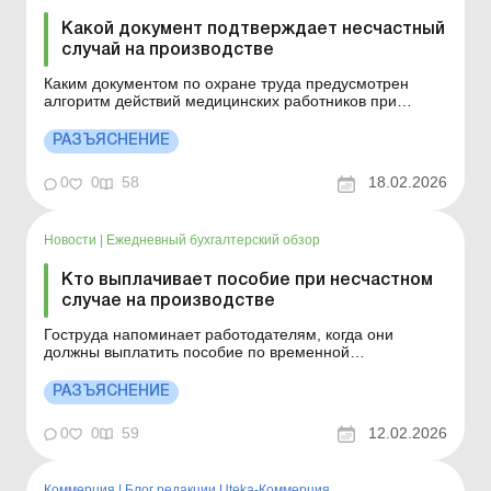
Какой документ подтверждает несчастный
случай на производстве
Каким документом по охране труда предусмотрен
алгоритм действий медицинских работников при
обращении в медицинское заведение потерпевшего со
ссылкой на несчастный случай и/или острое
РАЗЪЯСНЕНИЕ
профессиональное заболевание (отравление) на
производстве? Больше по теме: Несчастный случай на
0
0
58
18.02.2026
предприятии: как дей...
Новости
|
Ежедневный бухгалтерский обзор
Кто выплачивает пособие при несчастном
случае на производстве
Гоструда напоминает работодателям, когда они
должны выплатить пособие по временной
нетрудоспособности в результате несчастного случая
на производстве. Больше по теме: Несчастный случай
РАЗЪЯСНЕНИЕ
на предприятии: как действовать Пособие по
временной нетрудоспособности в результате
0
0
59
12.02.2026
несчастного случая на произво...
Коммерция
|
Блог редакции Uteka-Коммерция