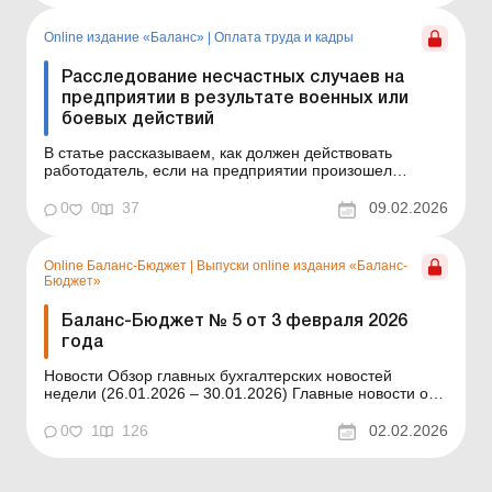
военных (боевых) действий могут происходить, в том
числе, и на р...
Online издание «Баланс»
|
Оплата труда и кадры
Расследование несчастных случаев на
предприятии в результате военных или
боевых действий
В статье рассказываем, как должен действовать
работодатель, если на предприятии произошел
несчастный случай в результате военных (боевых)
действий. Баланс № 6 от 10 февраля 2026 года Во
0
0
37
09.02.2026
время войны несчастные случаи в результате военных
(боевых) действий могут происходить, в том числе, и
на рабоче...
Online Баланс-Бюджет
|
Выпуски online издания «Баланс-
Бюджет»
Баланс-Бюджет № 5 от 3 февраля 2026
года
Новости Обзор главных бухгалтерских новостей
недели (26.01.2026 – 30.01.2026) Главные новости о
важнейших изменениях в законодательстве –
обновляется ежедневно Содержание номера Налоги и
0
1
126
02.02.2026
сборы Читать Военные льготы по плате за землю и
налогу на недвижимость Читать Эл...