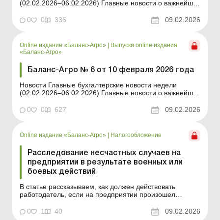
(02.02.2026–06.02.2026) Главные новости о важнейших
изменениях в законодательстве – обновляется
ежедневно Содержание номера Юридические
0
0
336
09.02.2026
консультации Читать Применяется ли сейчас штраф за
несвоевременную подачу статистической отч...
Online издание «Баланс-Агро»
|
Выпуски online издания
«Баланс-Агро»
Баланс-Агро № 6 от 10 февраля 2026 года
Новости Главные бухгалтерские новости недели
(02.02.2026–06.02.2026) Главные новости о важнейших
изменениях в законодательстве – обновляется
ежедневно Содержание номера Правовая помощь
0
0
627
09.02.2026
Читать Валютная либерализация продолжается:
«заемный» лимит и другие изменен...
Online издание «Баланс-Агро»
|
Налогообложение
Расследование несчастных случаев на
предприятии в результате военных или
боевых действий
В статье рассказываем, как должен действовать
работодатель, если на предприятии произошел
несчастный случай в результате военных (боевых)
действий. Баланс-Агро № 6 от 10 февраля 2026 года
0
1
40
09.02.2026
Во время войны несчастные случаи в результате