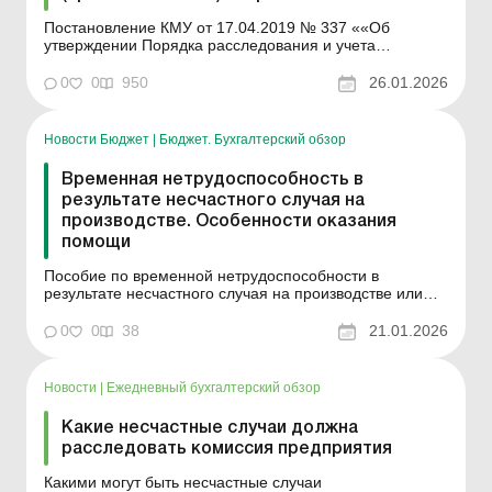
Постановление КМУ от 17.04.2019 № 337 ««Об
утверждении Порядка расследования и учета
несчастных случаев, профессиональных заболеваний
и аварий на производстве» ...
0
0
950
26.01.2026
Новости Бюджет
|
Бюджет. Бухгалтерский обзор
Временная нетрудоспособность в
результате несчастного случая на
производстве. Особенности оказания
помощи
Пособие по временной нетрудоспособности в
результате несчастного случая на производстве или
профессионального заболевания назначается и
выплачивается работодателем, у которого наступил
0
0
38
21.01.2026
страховой случай, в размере 100% средней
заработной платы (налогооблагаемого дохода). При
этом первые 17 дней време...
Новости
|
Ежедневный бухгалтерский обзор
Какие несчастные случаи должна
расследовать комиссия предприятия
Какими могут быть несчастные случаи