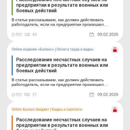
предприятии в результате военных или
боевых действий
В статье рассказываем, как должен действовать
работодатель, если на предприятии произошел
несчастный случай в результате военных (боевых)
действий. Баланс-Агро № 6 от 10 февраля 2026 года
0
1
40
09.02.2026
Во время войны несчастные случаи в результате
военных (боевых) действий могут происходить, в том
числе, и на р...
Online издание «Баланс»
|
Оплата труда и кадры
Расследование несчастных случаев на
предприятии в результате военных или
боевых действий
В статье рассказываем, как должен действовать
работодатель, если на предприятии произошел
несчастный случай в результате военных (боевых)
действий. Баланс № 6 от 10 февраля 2026 года Во
0
0
37
09.02.2026
время войны несчастные случаи в результате военных
(боевых) действий могут происходить, в том числе, и
на рабоче...
Online Баланс-Бюджет
|
Кадры и зарплата
Расследование несчастных случаев на
предприятии в результате военных или