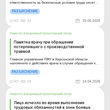
ответственность за безопасные условия труда несет не
только работодатель. Специалисты напомнили, как
распределяются обязанности между руководителями,
РАЗЪЯСНЕНИЕ
подрядчиками и работниками и какие ошибки чаще
всего приводят к производственному травматизму.
0
0
34
25.05.2026
Больше по т...
Новости
|
Ежедневный бухгалтерский обзор
Памятка врачу при обращении
потерпевшего с производственной
травмой
Главное управление ПФУ в Херсонской области
напомнило о действиях врача в случае обращения к
нему работника при наступлении несчастного случая
на производстве. Больше по теме: Страхование жизни,
РАЗЪЯСНЕНИЕ
пенсионное и медицинское страхование: когда
действует разница по налогу на прибыль Медицинская
0
0
28
14.04.2026
лицензия...
Новости
|
Ежедневный бухгалтерский обзор
Лицо исчезло во время выполнения
трудовых обязанностей в зоне боевых