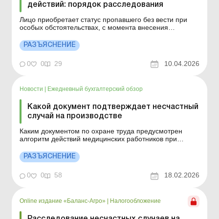
действий: порядок расследования
Лицо приобретает статус пропавшего без вести при
особых обстоятельствах, с момента внесения
сведений о нем в Единый реестр лиц, пропавших без
вести при особых обстоятельствах. Больше по теме:
РАЗЪЯСНЕНИЕ
Мобилизованный предприниматель пропал без вести:
можно ли прекратить предпринимательскую
0
0
29
10.04.2026
деятельность? Моб...
Новости
|
Ежедневный бухгалтерский обзор
Какой документ подтверждает несчастный
случай на производстве
Каким документом по охране труда предусмотрен
алгоритм действий медицинских работников при
обращении в медицинское заведение потерпевшего со
ссылкой на несчастный случай и/или острое
РАЗЪЯСНЕНИЕ
профессиональное заболевание (отравление) на
производстве? Больше по теме: Несчастный случай на
0
0
58
18.02.2026
предприятии: как дей...
Online издание «Баланс-Агро»
|
Налогообложение
Расследование несчастных случаев на