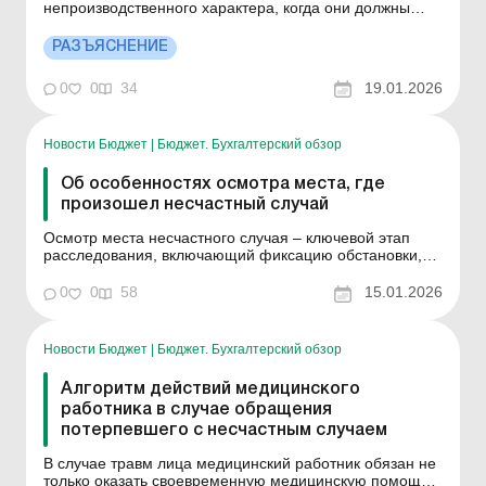
непроизводственного характера, когда они должны
подлежать расследованию – см. ниже. Больше по
теме: Несчастный случай на предприятии: как
РАЗЪЯСНЕНИЕ
действовать В процессе трудовой деятельности при
условии неосторожного обращения и несоблюдения
0
0
34
19.01.2026
правил безопасности вер...
Новости Бюджет
|
Бюджет. Бухгалтерский обзор
Об особенностях осмотра места, где
произошел несчастный случай
Осмотр места несчастного случая – ключевой этап
расследования, включающий фиксацию обстановки,
выявление обстоятельств, причин и виновных лиц, в
основном путем детального обследования, фото- и
0
0
58
15.01.2026
видеофиксации, опроса свидетелей, составления
протокола и эскиза. Все это позволит комиссии
выяснить ...
Новости Бюджет
|
Бюджет. Бухгалтерский обзор
Алгоритм действий медицинского
работника в случае обращения
потерпевшего с несчастным случаем
В случае травм лица медицинский работник обязан не
только оказать своевременную медицинскую помощь,