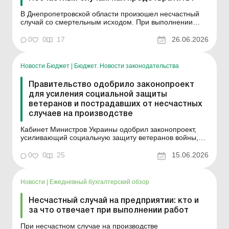
В Днепропетровской области произошел несчастный
случай со смертельным исходом. При выполнении
работ по распрессовке дробилки с помощью мостового
крана дробильщик координировал действия
0
0
17
26.06.2026
работников. В процессе выполнения работ он
продвинул верхнюю часть туловища в отверстие
дробилки и получил травмы,...
Новости Бюджет
|
Бюджет. Новости законодательства
Правительство одобрило законопроект
для усиления социальной защиты
ветеранов и пострадавших от несчастных
случаев на производстве
Кабинет Министров Украины одобрил законопроект,
усиливающий социальную защиту ветеранов войны,
которые после увольнения с военной службы
возвращаются к работе, а также работников,
0
0
25
15.06.2026
пострадавших в результате несчастного случая на
производстве. Документ предусматривает изменения в
Закон Украины «...
Новости
|
Ежедневный бухгалтерский обзор
Несчастный случай на предприятии: кто и
за что отвечает при выполнении работ
При несчастном случае на производстве