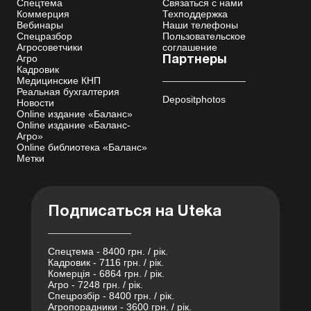
Спецтема
Связаться с нами
Коммерция
Техподдержка
Вебинары
Наши телефоны
Спецразбор
Пользовательское
Агросоветчики
соглашение
Агро
Партнеры
Кадровик
Медицинские КНП
Реальная бухгалтерия
Depositphotos
Новости
Online издание «Баланс»
Online издание «Баланс-
Агро»
Online библиотека «Баланс»
Метки
Подписаться на Uteka
Спецтема - 8400 грн. / рік.
Кадровик - 7116 грн. / рік.
Комерція - 6864 грн. / рік.
Агро - 7248 грн. / рік.
Спецрозбір - 8400 грн. / рік.
Агропорадники - 3600 грн. / рік.