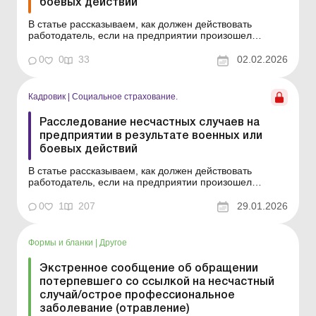
боевых действий
В статье рассказываем, как должен действовать
работодатель, если на предприятии произошел
несчастный случай в результате военных (боевых)
действий. Баланс-Бюджет № 5 от 3 февраля 2026 года
0
0
33
02.02.2026
Во время войны несчастные случаи в результате
военных (боевых) действий могут происходить, в том
числе, и на р...
Кадровик
|
Социальное страхование.
Расследование несчастных случаев на
предприятии в результате военных или
боевых действий
В статье рассказываем, как должен действовать
работодатель, если на предприятии произошел
несчастный случай в результате военных (боевых)
действий. Во время войны несчастные случаи в
0
1
207
29.01.2026
результате военных (боевых) действий могут
происходить, в том числе, и на рабочем месте. О том,
как действовать работ...
Формы и бланки
|
Другое
Экстренное сообщение об обращении
потерпевшего со ссылкой на несчастный
случай/острое профессиональное
заболевание (отравление)