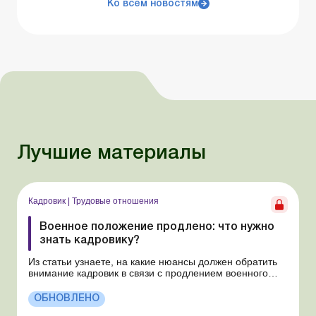
Ко всем новостям
Лучшие материалы
Кадровик
|
Трудовые отношения
Военное положение продлено: что нужно
знать кадровику?
Из статьи узнаете, на какие нюансы должен обратить
внимание кадровик в связи с продлением военного
положения и мобилизации. В очередной раз
продлено военное положение и мобилизация сроком
ОБНОВЛЕНО
на 90 суток: с 2 августа 2026 года по 31 октября 2026