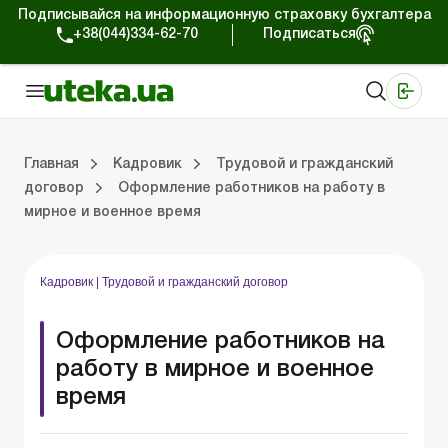
Подписывайся на информационную страховку бухгалтера
+38(044)334-62-70
Подписаться
Медицинские КНП
Online издание «Баланс»
Online издание «Баланс-Агро»
Online библиотека «Баланс»
Портал Баланс-Бюджет
Сервисы Баланс-Бюджет
Мир позитива
Трудовой и гражданский договор
Военный учет и бронирование
Обучение и стажировка
Юридическая консультация
Спецвыпуски для кадровика
Главная
Кадровик
Трудовой и гражданский
договор
Оформление работников на работу в
мирное и военное время
й договор
ет и бронирование
 стажировка
я консультация
ки для кадровика
Трудовые отношения
Льготы и гарантии работникам
Кадровое делопроизводство
Социальное страхование.
Отпуска и время отдыха
Режим работы и рабо
Профессиональная кла
Проверки и ответ
Образцы кадровых докумен
Кадровик
|
Трудовой и гражданский договор
Оформление работников на
работу в мирное и военное
время