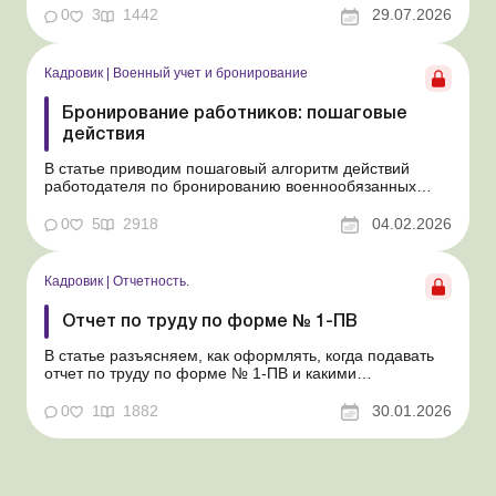
года. Рассмотрим особенности организации трудовы...
0
3
1442
29.07.2026
Кадровик
|
Военный учет и бронирование
Бронирование работников: пошаговые
действия
В статье приводим пошаговый алгоритм действий
работодателя по бронированию военнообязанных
работников предприятий. Во время военного
положения бронирование работников является одной
0
5
2918
04.02.2026
из важных задач работодателя, ведь это позволяет
предприятию работать благодаря необходимому
количеству персонала. Но ...
Кадровик
|
Отчетность.
Отчет по труду по форме № 1-ПВ
В статье разъясняем, как оформлять, когда подавать
отчет по труду по форме № 1-ПВ и какими
документами руководствоваться при его заполнении.
Учитывая что с 05.07.2025 возобновлено обязательное
0
1
1882
30.01.2026
представление статистической и финансовой
отчетности для всех предприятий, учреждений,
организаций и предпр...