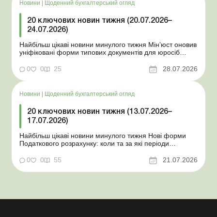
Новини
|
Щоденний бухгалтерський огляд
20 ключових новин тижня (20.07.2026–
24.07.2026)
Найбільш цікаві новини минулого тижня Мін’юст оновив
уніфіковані форми типових документів для юросіб
Мінекономіки відкликало новину про створення
координаційного центру з організації бронювання У
0
0
25
28.07.2026
працівника виявлено статус «у розшуку»: що потрібно
знати роботодавцям Закон про ВП...
Новини
|
Щоденний бухгалтерський огляд
20 ключових новин тижня (13.07.2026–
17.07.2026)
Найбільш цікаві новини минулого тижня Нові форми
Податкового розрахунку: коли та за які періоди
звітувати Порядок оформлення та переоформлення
відстрочки від призову під час мобілізації удосконалено
0
0
55
21.07.2026
Кабмін утворив Координаційний центр з організації
бронювання військовозобов’язаних Верховна ...