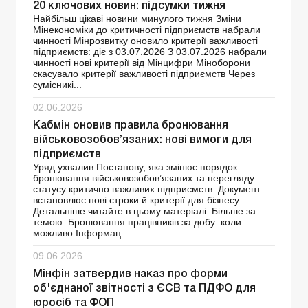
20 ключових новин: підсумки тижня
Найбільш цікаві новини минулого тижня Зміни
Мінекономіки до критичності підприємств набрали
чинності Мінрозвитку оновило критерії важливості
підприємств: діє з 03.07.2026 З 03.07.2026 набрали
чинності нові критерії від Мінцифри Міноборони
скасувало критерії важливості підприємств Через
сумісникі...
02.06.2026
Кабмін оновив правила бронювання
військовозобов’язаних: нові вимоги для
підприємств
Уряд ухвалив Постанову, яка змінює порядок
бронювання військовозобов’язаних та перегляду
статусу критично важливих підприємств. Документ
встановлює нові строки й критерії для бізнесу.
Детальніше читайте в цьому матеріалі. Більше за
темою: Бронювання працівників за добу: коли
можливо Інформац...
09.06.2026
Мінфін затвердив наказ про форми
об'єднаної звітності з ЄСВ та ПДФО для
юросіб та ФОП