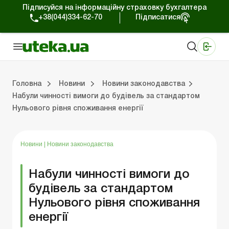
Підписуйся на інформаційну страховку бухгалтера
+38(044)334-62-70
Підписатися
Медичні КНП
Online видання «Баланс»
Online видання «Баланс-Агро»
Online бібліотека «Баланс»
Портал Баланс-Бюджет
Сервіси Баланс-Бюджет
Свiт позитива
Робота з приватними підприємцями
Господарські операції
Юридичні консультації
Спецвипуски для комерційних підприємств
Блог редакції Uteka-Комерція
Зо
Об
Сх
Головна
Новини
Новини законодавства
Набули чинності вимоги до будівель за стандартом
Нульового рівня споживання енергії
дприємцями
ації
риємств
Зовнішньоекономічна діяльність
Облік, податки та звiтнiсть
Схеми бухгалтерських проводок
Школа бухгалтера: просто про облік
Фінансовий аудит
Приватний підприєме
Інструкції для роботи
Новини
|
Новини законодавства
Набули чинності вимоги до
будівель за стандартом
Нульового рівня споживання
енергії