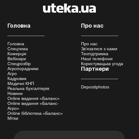
Головна
Про нас
Головна
Про нас
Спецтема
Зв'язатися з нами
Комерція
Техпідтримка
Вебінари
Наші телефони
Спецрозбір
Користувацька угода
Агропорадники
Партнери
Агро
Кадровик
Медичні КНП
Depositphotos
Реальна бухгалтерія
Новини
Online видання «Баланс»
Online видання «Баланс-
Агро»
Online бібліотека «Баланс»
Мітки