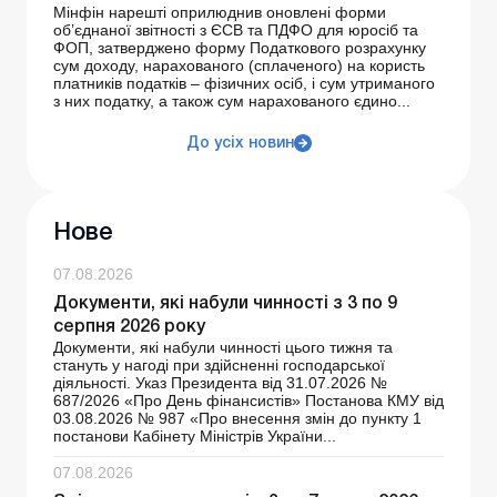
Мінфін нарешті оприлюднив оновлені форми
об’єднаної звітності з ЄСВ та ПДФО для юросіб та
ФОП, затверджено форму Податкового розрахунку
сум доходу, нарахованого (сплаченого) на користь
платників податків – фізичних осіб, і сум утриманого
з них податку, а також сум нарахованого єдино...
До усіх новин
Нове
07.08.2026
Документи, які набули чинності з 3 по 9
серпня 2026 року
Документи, які набули чинності цього тижня та
стануть у нагоді при здійсненні господарської
діяльності. Указ Президента від 31.07.2026 №
687/2026 «Про День фінансистів» Постанова КМУ від
03.08.2026 № 987 «Про внесення змін до пункту 1
постанови Кабінету Міністрів України...
07.08.2026