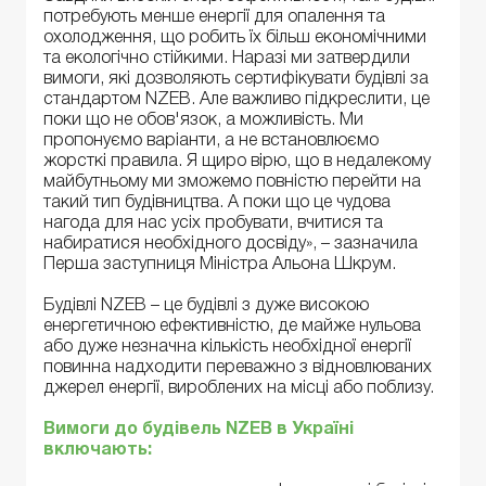
потребують менше енергії для опалення та
охолодження, що робить їх більш економічними
та екологічно стійкими. Наразі ми затвердили
вимоги, які дозволяють сертифікувати будівлі за
стандартом NZEB. Але важливо підкреслити, це
поки що не обов'язок, а можливість. Ми
пропонуємо варіанти, а не встановлюємо
жорсткі правила. Я щиро вірю, що в недалекому
майбутньому ми зможемо повністю перейти на
такий тип будівництва. А поки що це чудова
нагода для нас усіх пробувати, вчитися та
набиратися необхідного досвіду», – зазначила
Перша заступниця Міністра Альона Шкрум.
Будівлі NZEB – це будівлі з дуже високою
енергетичною ефективністю, де майже нульова
або дуже незначна кількість необхідної енергії
повинна надходити переважно з відновлюваних
джерел енергії, вироблених на місці або поблизу.
Вимоги до будівель
NZEB
в Україні
включають: