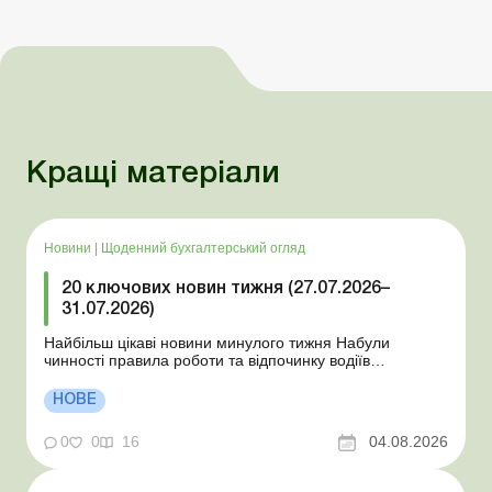
Кращі матеріали
Новини
|
Щоденний бухгалтерський огляд
20 ключових новин тижня (27.07.2026–
31.07.2026)
Найбільш цікаві новини минулого тижня Набули
чинності правила роботи та відпочинку водіїв
Президент підписав закони про мобілізацію та воєнний
стан Для сільгосппідприємств і ФОП запроваджено нові
НОВЕ
одноразові статистичні форми З 2 серпня змінюється
порядок зарахування окремих періодів роботи до стр...
0
0
16
04.08.2026