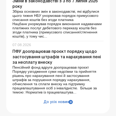
Зміни в законодавстві з 3 по 7 липня 2026
року
Збірка основних змін в законодавстві, які відбулися
цього тижня НБУ унормовав порядок примусового
списання коштів без згоди платника
Нацбанк унормував порядок виконання надавачами
платіжних послуг дебетового переказу коштів без
згоди платника (примусового списання/стягнення
коштів), у тому чис...
07.08.2026
ПФУ доопрацював проєкт порядку щодо
застосування штрафів та нарахування пені
за несплату внеску
Пенсійний фонд вдруге доопрацював проєкт
Порядку узгодження суми недоїмки та прийняття
рішень про нарахування пені й застосування
штрафів за порушення порядку нарахування,
обчислення та сплати внеску на підтримку
працевлаштування осіб з інвалідністю. Більше за
темою: Норматив із працевлаштува...
До усіх новин