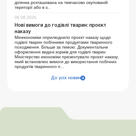
ділянка розташована на тимчасово окупованій
території або в з...
06.08.2026
Нові вимоги до годівлі тварин: проєкт
наказу
Мінекономіки оприлюднило проєкт наказу щодо
годівлі тварин побічними продуктами тваринного
походження. Більше за темою: Документальне
оформлення видачі кормів для годівлі тварин
Міністерство економіки презентувало проєкт наказу,
який встановлює вимоги до використання побічних
продуктів тваринного п...
До усіх новин