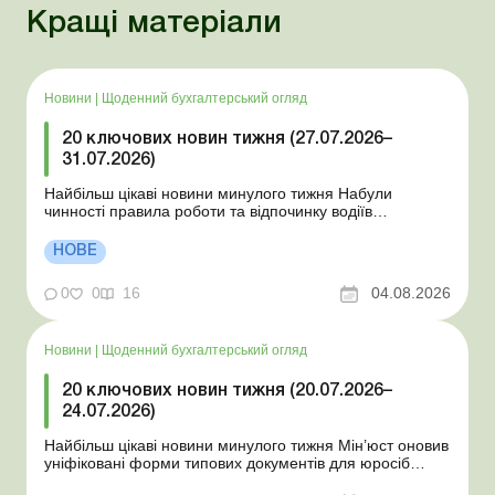
Кращі матеріали
Новини
|
Щоденний бухгалтерський огляд
20 ключових новин тижня (27.07.2026–
31.07.2026)
Найбільш цікаві новини минулого тижня Набули
чинності правила роботи та відпочинку водіїв
Президент підписав закони про мобілізацію та воєнний
стан Для сільгосппідприємств і ФОП запроваджено нові
НОВЕ
одноразові статистичні форми З 2 серпня змінюється
порядок зарахування окремих періодів роботи до стр...
0
0
16
04.08.2026
Новини
|
Щоденний бухгалтерський огляд
20 ключових новин тижня (20.07.2026–
24.07.2026)
Найбільш цікаві новини минулого тижня Мін’юст оновив
уніфіковані форми типових документів для юросіб
Мінекономіки відкликало новину про створення