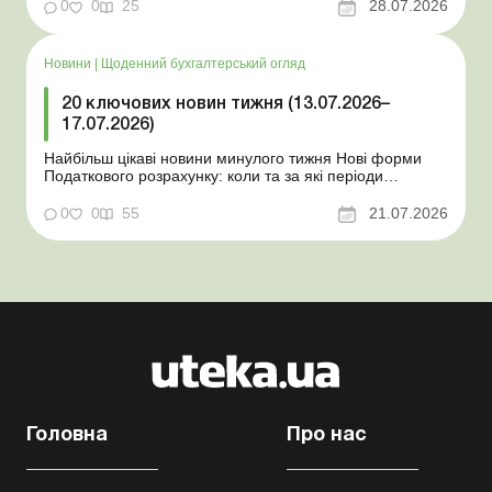
координаційного центру з організації бронювання У
0
0
25
28.07.2026
працівника виявлено статус «у розшуку»: що потрібно
знати роботодавцям Закон про ВП...
Новини
|
Щоденний бухгалтерський огляд
20 ключових новин тижня (13.07.2026–
17.07.2026)
Найбільш цікаві новини минулого тижня Нові форми
Податкового розрахунку: коли та за які періоди
звітувати Порядок оформлення та переоформлення
відстрочки від призову під час мобілізації удосконалено
0
0
55
21.07.2026
Кабмін утворив Координаційний центр з організації
бронювання військовозобов’язаних Верховна ...
Головна
Про нас