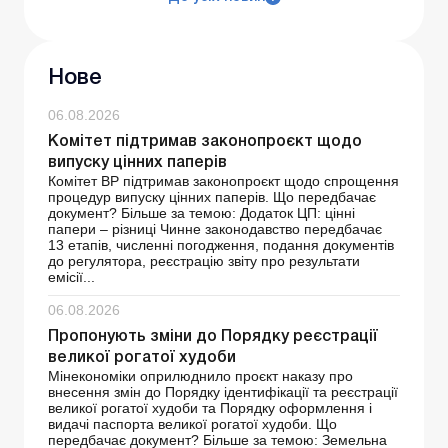
Нове
06.08.2026
Комітет підтримав законопроєкт щодо
випуску цінних паперів
Комітет ВР підтримав законопроєкт щодо спрощення
процедур випуску цінних паперів. Що передбачає
документ? Більше за темою: Додаток ЦП: цінні
папери – різниці Чинне законодавство передбачає
13 етапів, численні погодження, подання документів
до регулятора, реєстрацію звіту про результати
емісії...
06.08.2026
Пропонують зміни до Порядку реєстрації
великої рогатої худоби
Мінекономіки оприлюднило проєкт наказу про
внесення змін до Порядку ідентифікації та реєстрації
великої рогатої худоби та Порядку оформлення і
видачі паспорта великої рогатої худоби. Що
передбачає документ? Більше за темою: Земельна