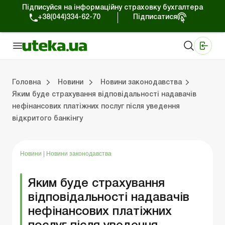
Підписуйся на інформаційну страховку бухгалтера
+38(044)334-62-70
Підписатися
Медичні КНП
Online видання «Баланс»
Online видання «Баланс-Агро»
Online бібліотека «Баланс»
Портал Баланс-Бюджет
Сервіси Баланс-Бюджет
Свiт позитива
Робота з приватними підприємцями
Господарські операції
Юридичні консультації
Спецвипуски для комерційних підприємств
Блог редакції Uteka-Комерція
Зо
Об
Сх
Головна
Новини
Новини законодавства
Яким буде страхування відповідальності надавачів
нефінансових платіжних послуг після уведення
дприємцями
ації
риємств
Зовнішньоекономічна діяльність
Облік, податки та звiтнiсть
Схеми бухгалтерських проводок
Школа бухгалтера: просто про облік
Фінансовий аудит
Приватний підприєме
Інструкції для роботи
відкритого банкінгу
Новини
|
Новини законодавства
Яким буде страхування
відповідальності надавачів
нефінансових платіжних