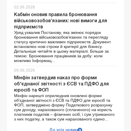
02.06.2026
Кабмін оновив правила бронювання
військовозобов’язаних: нові вимоги для
підприємств
Уряд ухвалив Постанову, яка змінює порядок
бронювання військовозобов’язаних та перегляду
статусу критично важливих підприємств. Документ
встановлює нові строки й критерії для бізнесу.
Детальніше читайте в цьому матеріалі. Більше за
темою: Бронювання працівників за добу: коли
можливо Інформац...
09.06.2026
Мінфін затвердив наказ про форми
об'єднаної звітності з ЄСВ та ПДФО для
юросіб та ФОП
Мінфін нарешті оприлюднив оновлені форми
об’єднаної звітності з ЄСВ та ПДФО для юросіб та
ФОП, затверджено форму Податкового розрахунку
сум доходу, нарахованого (сплаченого) на користь
платників податків – фізичних осіб, і сум утриманого
з них податку, а також сум нарахованого єдино...
До усіх новин