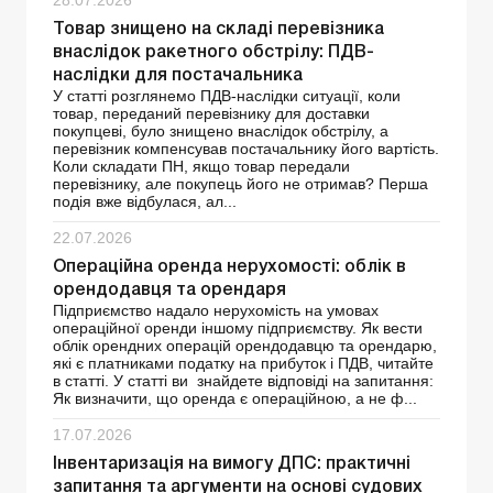
28.07.2026
Товар знищено на складі перевізника
внаслідок ракетного обстрілу: ПДВ-
наслідки для постачальника
У статті розглянемо ПДВ-наслідки ситуації, коли
товар, переданий перевізнику для доставки
покупцеві, було знищено внаслідок обстрілу, а
перевізник компенсував постачальнику його вартість.
Коли складати ПН, якщо товар передали
перевізнику, але покупець його не отримав? Перша
подія вже відбулася, ал...
22.07.2026
Операційна оренда нерухомості: облік в
орендодавця та орендаря
Підприємство надало нерухомість на умовах
операційної оренди іншому підприємству. Як вести
облік орендних операцій орендодавцю та орендарю,
які є платниками податку на прибуток і ПДВ, читайте
в статті. У статті ви знайдете відповіді на запитання:
Як визначити, що оренда є операційною, а не ф...
17.07.2026
Інвентаризація на вимогу ДПС: практичні
запитання та аргументи на основі судових