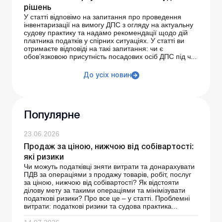
рішень
У статті відповімо на запитання про проведення
інвентаризації на вимогу ДПС з огляду на актуальну
судову практику та надамо рекомендації щодо дій
платника податків у спірних ситуаціях. У статті ви
отримаєте відповіді на такі запитання: чи є
обов’язковою присутність посадових осіб ДПС під ч...
До усіх новин
Популярне
23.06.2026
Продаж за ціною, нижчою від собівартості:
які ризики
Чи можуть податківці зняти витрати та донарахувати
ПДВ за операціями з продажу товарів, робіт, послуг
за ціною, нижчою від собівартості? Як відстояти
ділову мету за такими операціями та мінімізувати
податкові ризики? Про все це – у статті. Проблемні
витрати: податкові ризики та судова практика...