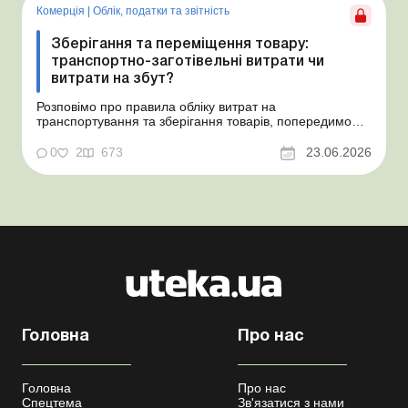
неств...
Комерція
|
Облік, податки та звiтнiсть
Зберігання та переміщення товару:
транспортно-заготівельні витрати чи
витрати на збут?
Розповімо про правила обліку витрат на
транспортування та зберігання товарів, попередимо
про податкові ризики, надамо аргументи та
нормативне обґрунтування. Проблемні витрати:
0
2
673
23.06.2026
податкові ризики та судова практика Здавалось би, у
цьому питанні неоднозначності бути не може. Однак,
як свідчить судова пр...
Головна
Про нас
Головна
Про нас
Спецтема
Зв'язатися з нами