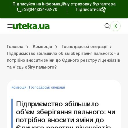
Підписуйся на інформаційну страховку бухгалтера
+38(044)334-62-70
Підписатися
Медичні КНП
Online видання «Баланс»
Online видання «Баланс-Агро»
Online бібліотека «Баланс»
Портал Баланс-Бюджет
Сервіси Баланс-Бюджет
Свiт позитива
Робота з приватними підприємцями
Господарські операції
Юридичні консультації
Спецвипуски для комерційних підприємств
Блог редакції Uteka-Комерція
Зо
Об
Сх
Головна
Комерція
Господарські операції
Підприємство збільшило об’єм зберігання пального: чи
потрібно вносити зміни до Єдиного реєстру ліцензіатів
дприємцями
ації
риємств
Зовнішньоекономічна діяльність
Облік, податки та звiтнiсть
Схеми бухгалтерських проводок
Школа бухгалтера: просто про облік
Фінансовий аудит
Приватний підприєме
Інструкції для роботи
та місць обігу пального?
Комерція
|
Господарські операції
Підприємство збільшило
об’єм зберігання пального: чи
потрібно вносити зміни до