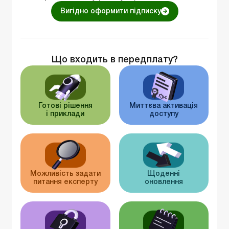
Вигідно оформити підписку
Що входить в передплату?
Готові рішення
Миттєва активація
і приклади
доступу
Можливість задати
Щоденні
питання експерту
оновлення