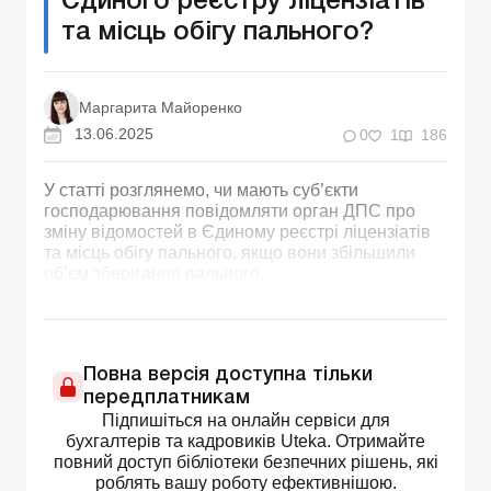
Єдиного реєстру ліцензіатів
та місць обігу пального?
Маргарита Майоренко
13.06.2025
0
1
186
У статті розглянемо, чи мають суб’єкти
господарювання повідомляти орган ДПС про
зміну відомостей в Єдиному реєстрі ліцензіатів
та місць обігу пального, якщо вони збільшили
об’єм зберігання пального.
Повна версія доступна тільки
передплатникам
Підпишіться на онлайн сервіси для
бухгалтерів та кадровиків Uteka. Отримайте
повний доступ бібліотеки безпечних рішень, які
роблять вашу роботу ефективнішою.