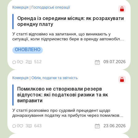
Комерція
|
Господарські операції
Оренда із середини місяця: як розрахувати
орендну плату
У статті відповімо на запитання, що виникають у
ситуації, коли підприємство бере в оренду автомобіль у
фізособи за договором, який починає діяти із середини
місяця. Підприємство орендує у фізособи автомобіль з
ОНОВЛЕНО
15.07.2026. Згідно з умовами договору орендна плата
становить 4 000 грн на місяць. Виникла...
0
2
512
09.07.2026
Комерція
|
Облік, податки та звiтнiсть
Помилково не створювали резерв
відпусток: які податкові ризики та як
виправити
У статті розповімо про судовий прецедент щодо
донарахування податку на прибуток через помилково
не створене забезпечення на оплату відпусток і
надамо рекомендації, як мінімізувати податкові ризики.
0
3
643
23.06.2026
Проблемні витрати: податкові ризики та судова
практика Розуміємо ваші хвилювання через помилкове