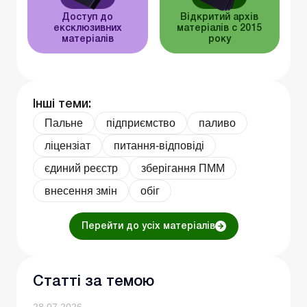
Доступ до
Відкритий архів
ексклюзивних
матеріалів c 2015
матеріалів
року
Інші теми:
Пальне
підприємство
паливо
ліцензіат
питання-відповіді
єдиний реєстр
зберігання ПММ
внесення змін
обіг
Перейти до усіх матеріалів
Статті за темою