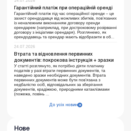
14.07.2026
Гарантійний платіж при операційній оренді
Гарантійний платіж під час операційної оренди – це
захист орендодавця від можливих збитків, пов’язаних
із неналежним виконанням договору оренди
орендарем (наприклад, при достроковому розірванні
договору з ініціативи орендаря). Розглянемо, як
орендодавець та орендар мають відобразити в об...
24.07.2026
Втрата та відновлення первинних
документів: покрокова інструкція + зразки
У статті розглянуто, як потрібно діяти платнику
податків у разі втрати первинних документів, та
наведено зразки необхідних документів. Втрата
первинних документів може бути пов’язана з
недбалістю осіб, відповідальних за зберігання
документів, крадіжкою, природними катаклізмами
(пожежа, повінь ...
До усіх новин
Нове