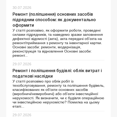
30.07.2026
Ремонт (поліпшення) основних засобів
підрядним способом: як документально
оформити
У статті розповімо, як оформити роботи, проведені
силами підрядників, та наведемо зразки заповнення
дефектної відомості (акта), акта передачі об’єкта на
ремонт/приймання з ремонту та інвентарної картки.
Основні засоби: ремонти, модернізація,
реконструкція та відновлення Основні засоби:
ремонт...
29.07.2026
Ремонт і поліпшення будівлі: облік витрат і
податкові наслідки
У статті розповімо про облік робіт із
техобслуговування, ремонту та поліпшення будівель,
класифікованих як об’єкти основних засобів
(виробничі/невиробничі) або об’єкти інвестиційної
нерухомості. Як визначити, чи є будівля операційною
чи інвестиційною нерухомістю? Помилка на цьому
етапі...
29.07.2026