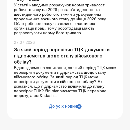
У статті наводимо розрахунок норми тривалості
робочого часу на 2026 рік за п’ятиденного та
шестиденного робочого тижня з урахуванням
продовження воєнного стану до кінця 2026 року.
Облік робочого часу є важливою частиною
організації праці, тому роботодавці мають
розраховувати норму його тривало...
27.07.2026
За який період перевіряє ТЦК документи
підприємства щодо стану військового
обліку?
Відповідаємо на запитання, за який період ТЦК може
перевірити документи підприємства щодо стану
військового обліку. За який період ТЦК може
перевіряти документи з військового обліку? Як
дізнатися, що підприємство включили до плану
перевірок ТЦК? Які підприємства ТЦК перевіряє
щороку, а які &ndash...
До усіх новин