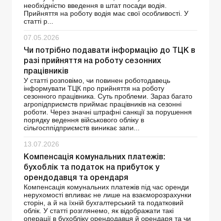
необхідністю введення в штат посади водія.
Прийняття на роботу водія має свої особливості. У
статті р...
07.05.2026
Чи потрібно подавати інформацію до ТЦК в
разі прийняття на роботу сезонних
працівників
У статті розповімо, чи повинен роботодавець
інформувати ТЦК про прийняття на роботу
сезонного працівника. Суть проблеми. Зараз багато
агропідприємств приймає працівників на сезонні
роботи. Через значні штрафні санкції за порушення
порядку ведення військового обліку в
сільгосппідприємств виникає запи...
13.07.2026
Компенсація комунальних платежів:
бухоблік та податок на прибуток у
орендодавця та орендаря
Компенсація комунальних платежів під час оренди
нерухомості впливає не лише на взаєморозрахунки
сторін, а й на їхній бухгалтерський та податковий
облік. У статті розглянемо, як відображати такі
операції в бухобліку орендодавця й орендаря та чи