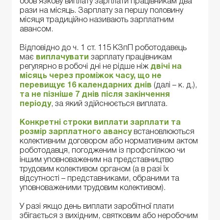
обов’язкову виплату зарплати працівникам два
рази на місяць. Зарплату за першу половину
місяця традиційно називають зарплатним
авансом.
Відповідно до ч. 1 ст. 115 КЗпП роботодавець
має
виплачувати
зарплату працівникам
регулярно в робочі дні не рідше ніж
двічі на
місяць через проміжок часу, що не
перевищує 16 календарних днів
(далі – к. д.),
та не пізніше 7 днів після закінчення
періоду
, за який здійснюється виплата.
Конкретні строки виплати зарплати та
розмір зарплатного авансу
встановлюються
колективним договором або нормативним актом
роботодавця, погодженим із профспілкою чи
іншим уповноваженим на представництво
трудовим колективом органом (а в разі їх
відсутності – представниками, обраними та
уповноваженими трудовим колективом).
У разі якщо день виплати заробітної плати
збігається з вихідним, святковим або неробочим