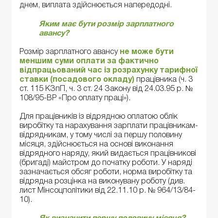
днем, виплата здійснюється напередодні.
Яким має бути розмір зарплатного
авансу?
Розмір зарплатного авансу
не може бути
меншим суми оплати за фактично
відпрацьований час із розрахунку тарифної
ставки (посадового окладу)
працівника (ч. 3
ст. 115 КЗпП, ч. 3 ст. 24 Закону від 24.03.95 р. №
108/95-ВР «Про оплату праці»).
Для працівників із відрядною оплатою облік
виробітку та нарахування зарплати працівникам-
відрядникам, у тому числі за першу половину
місяця, здійснюється на основі виконання
відрядного наряду, який видається працівникові
(бригаді) майстром до початку роботи. У наряді
зазначається обсяг роботи, норма виробітку та
відрядна розцінка на виконувану роботу (див.
лист Мінсоцполітики від 22.11.10 р. № 964/13/84-
10).