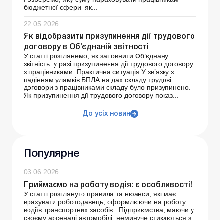
бюджетної сфери, як...
22.05.2026
Як відобразити призупинення дії трудового
договору в Об’єднаній звітності
У статті розглянемо, як заповнити Об’єднану
звітність у разі призупинення дії трудового договору
з працівниками. Практична ситуація У зв’язку з
падінням уламків БПЛА на дах складу трудові
договори з працівниками складу було призупинено.
Як призупинення дії трудового договору показ...
До усіх новин
Популярне
03.06.2026
Приймаємо на роботу водія: є особливості!
У статті розглянуто правила та нюанси, які має
врахувати роботодавець, оформлюючи на роботу
водіїв транспортних засобів. Підприємства, маючи у
своєму арсеналі автомобілі, неминуче стикаються з