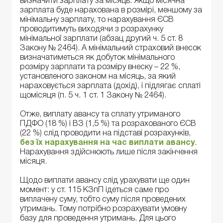
визначити зарплату за місяць. Якщо місячна
зарплата буде нарахована в розмірі, меншому за
мінімальну зарплату, то нарахування ЄСВ
проводитимуть виходячи з розрахунку
мінімальної зарплати (абзац другий ч. 5 ст. 8
Закону № 2464). А мінімальний страховий внесок
визначатиметься як добуток мінімального
розміру зарплати та розміру внеску – 22 %,
установленого законом на місяць, за який
нараховується зарплата (дохід), і підлягає сплаті
щомісяця (п. 5 ч. 1 ст. 1 Закону № 2464).
Отже, виплату авансу та сплату утриманого
ПДФО (18 %) і ВЗ (1,5 %) та розрахованого ЄСВ
(22 %) слід проводити на підставі розрахунків,
без їх нарахування на час виплати авансу
.
Нарахування здійснюють лише після закінчення
місяця.
Щодо виплати авансу слід урахувати ще один
момент: у ст. 115 КЗпП ідеться саме про
виплачену суму, тобто суму після проведених
утримань. Тому потрібно розрахувати умовну
базу для проведення утримань. Для цього