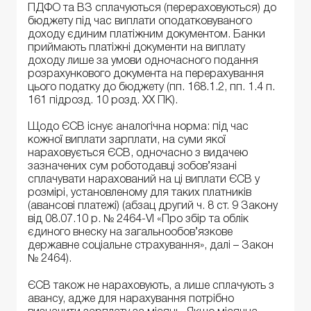
ПДФО та ВЗ сплачуються (перераховуються) до
бюджету під час виплати оподатковуваного
доходу єдиним платіжним документом. Банки
приймають платіжні документи на виплату
доходу лише за умови одночасного подання
розрахункового документа на перерахування
цього податку до бюджету (пп. 168.1.2, пп. 1.4 п.
161 підрозд. 10 розд. ХХ ПК).
Щодо ЄСВ існує аналогічна норма: під час
кожної виплати зарплати, на суми якої
нараховується ЄСВ, одночасно з видачею
зазначених сум роботодавці зобов’язані
сплачувати нарахований на ці виплати ЄСВ у
розмірі, установленому для таких платників
(авансові платежі) (абзац другий ч. 8 ст. 9 Закону
від 08.07.10 р. № 2464-VI «Про збір та облік
єдиного внеску на загальнообов’язкове
державне соціальне страхування», далі – Закон
№ 2464).
ЄСВ також не нараховують, а лише сплачують з
авансу, адже для нарахування потрібно