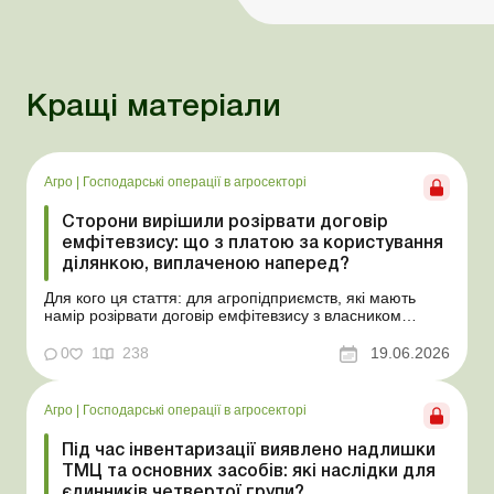
Кращі матеріали
Агро
|
Господарські операції в агросекторі
Сторони вирішили розірвати договір
емфітевзису: що з платою за користування
ділянкою, виплаченою наперед?
Для кого ця стаття: для агропідприємств, які мають
намір розірвати договір емфітевзису з власником
земельної ділянки за взаємною згодою. Ускладнімо цю
ситуацію тим, що плата за користування земельною
0
1
238
19.06.2026
ділянкою була виплачена власнику наперед за декілька
років. У такому разі перед емфітевтом і власник...
Агро
|
Господарські операції в агросекторі
Під час інвентаризації виявлено надлишки
ТМЦ та основних засобів: які наслідки для
єдинників четвертої групи?