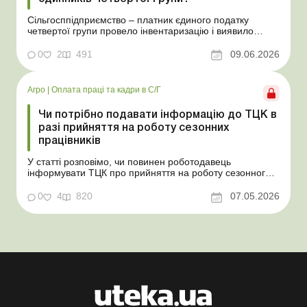
Сільгосппідприємство – платник єдиного податку
четвертої групи провело інвентаризацію і виявило
надлишки не оприбуткованих під час придбання
товарів, продукції власного виробництва, а також
0
2
491
09.06.2026
основних засобів (далі – ОЗ). Як вплинуть такі
надлишки при їх оприбуткуванні на частку сільгоспто...
Агро
|
Оплата праці та кадри в С/Г
Чи потрібно подавати інформацію до ТЦК в
разі прийняття на роботу сезонних
працівників
У статті розповімо, чи повинен роботодавець
інформувати ТЦК про прийняття на роботу сезонного
працівника. Суть проблеми. Зараз багато
агропідприємств приймає працівників на сезонні
0
4
820
07.05.2026
роботи. Через значні штрафні санкції за порушення
порядку ведення військового обліку в
сільгосппідприємств виникає запи...