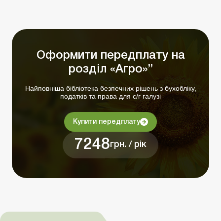
Оформити передплату на
розділ «Агро»”
Найповніша бібліотека безпечних рішень з бухобліку,
податків та права для с/г галузі
Купити передплату
7248
грн. / рік