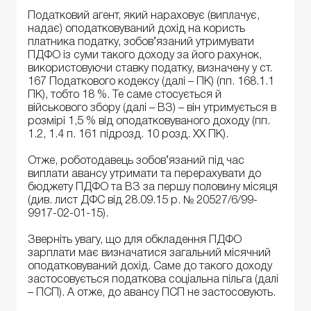
Податковий агент, який нараховує (виплачує,
надає) оподатковуваний дохід на користь
платника податку, зобов’язаний утримувати
ПДФО із суми такого доходу за його рахунок,
використовуючи ставку податку, визначену у ст.
167 Податкового кодексу (далі – ПК) (пп. 168.1.1
ПК), тобто 18 %. Те саме стосується й
військового збору (далі – ВЗ) – він утримується в
розмірі 1,5 % від оподатковуваного доходу (пп.
1.2, 1.4 п. 161 підрозд. 10 розд. XX ПК).
Отже, роботодавець зобов’язаний під час
виплати авансу утримати та перерахувати до
бюджету ПДФО та ВЗ за першу половину місяця
(див. лист ДФС від 28.09.15 р. № 20527/6/99-
9917-02-01-15).
Зверніть увагу, що для обкладення ПДФО
зарплати має визначатися загальний місячний
оподатковуваний дохід. Саме до такого доходу
застосовується податкова соціальна пільга (далі
– ПСП). А отже, до авансу ПСП не застосовують.