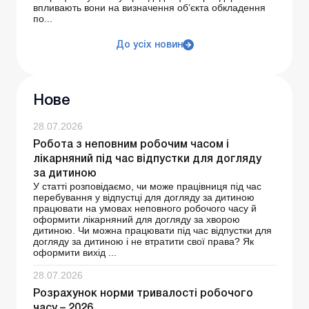
впливають вони на визначення об’єкта обкладення
по...
До усіх новин
Нове
28.07.2026
Робота з неповним робочим часом і
лікарняний під час відпустки для догляду
за дитиною
У статті розповідаємо, чи може працівниця під час
перебування у відпустці для догляду за дитиною
працювати на умовах неповного робочого часу й
оформити лікарняний для догляду за хворою
дитиною. Чи можна працювати під час відпустки для
догляду за дитиною і не втратити свої права? Як
оформити вихід ...
28.07.2026
Розрахунок норми тривалості робочого
часу – 2026