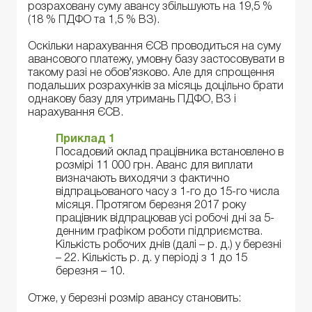
розраховану суму авансу збільшують на 19,5 %
(18 % ПДФО та 1,5 % ВЗ).
Оскільки нарахування ЄСВ проводиться на суму
авансового платежу, умовну базу застосовувати в
такому разі не обов’язково. Але для спрощення
подальших розрахунків за місяць доцільно брати
однакову базу для утримань ПДФО, ВЗ і
нарахування ЄСВ.
Приклад 1
Посадовий оклад працівника встановлено в
розмірі 11 000 грн. Аванс для виплати
визначають виходячи з фактично
відпрацьованого часу з 1-го до 15-го числа
місяця. Протягом березня 2017 року
працівник відпрацював усі робочі дні за 5-
денним графіком роботи підприємства.
Кількість робочих днів (далі – р. д.) у березні
– 22. Кількість р. д. у періоді з 1 до 15
березня – 10.
Отже, у березні розмір авансу становить: