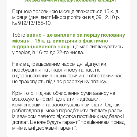
Як визначити першу половину місяця?
Першою половиною місяця вважається 15 к. д.
місяця (див. лист Мінсоцполітики від 09.12.10 р.
№ 912/13/155-10.
Тобто
аванс – це виплата за першу половину
місяця – 15 к. д. виходячи з фактично
відпрацьованого часу
, що має виплачуватись
у період із 16-го до 22-го числа.
Не є відпрацьованим часом дні відпустки,
перебування на лікарняному та час, не
відпрацьований з інших причин. Тобто такий час
не враховують під час розрахунку авансу.
Крім того, під час обчислення суми авансу не
враховують премії, доплати, надбавки,
компенсаційні та заохочувальні виплати. Однак
роботодавець може передбачити виплату разом
із авансом певного відсотка постійних надбавок і
доплат. Це вже будуть гарантії працівникам понад
мінімальні державні гарантії.