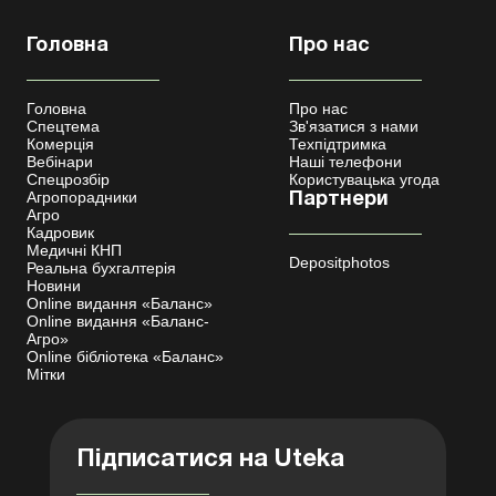
Головна
Про нас
Головна
Про нас
Спецтема
Зв'язатися з нами
Комерція
Техпідтримка
Вебінари
Наші телефони
Спецрозбір
Користувацька угода
Агропорадники
Партнери
Агро
Кадровик
Медичні КНП
Depositphotos
Реальна бухгалтерія
Новини
Online видання «Баланс»
Online видання «Баланс-
Агро»
Online бібліотека «Баланс»
Мітки
Підписатися на Uteka