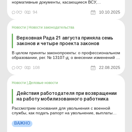
нормативные документы, касающиеся ВСУ,
организации трудовых отношений в условиях военного
положения, службы транспорта, выплат
0
0
94
10.10.2025
военнослужащим, освобожденным из
плена, усовершенствования процедуры подготовки
проектов нормативно-правовых акто...
Новости
|
Новости законодательства
Верховная Рада 21 августа приняла семь
законов и четыре проекта законов
В целом приняты законопроекты: о профессиональном
образовании, рег. № 13107-д; о внесении изменений в
Гражданский кодекс Украины и некоторые другие
законы Украины относительно особенностей
0
0
108
22.08.2025
предоставления сведений публичных электронных
реестров, держателем которых является Министерство
юстиции Ук...
Новости
|
Деловые новости
Действия работодателя при возвращении
на работу мобилизованного работника
Рассмотрим основания для увольнения с военной
службы, как подать рапорт на увольнение, выплаты
после увольнения, возвращение на работу после
увольнения с военной службы, меры поддержки для
ВАЖНО
демобилизованных. Больше по теме: Демобилизация
или возвращение на работу уволенного в запас