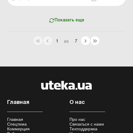
приняло Порядок назначения и выплаты отдельным
категориям лиц из числа членов семей погибших
(умерших) Защитников и З...
Показать еще
1
7
ИЗ
Главная
О нас
Главная
Про нас
Спецтема
Связаться с нами
Коммерция
Техподдержка