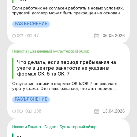
Если работник не согласен работать в новых условиях,
трудовой договор может быть прекращен на основании
п. 6 ст. 36 КЗоТ. В таком случае работник получает
выходное пособие в размере среднего месячного
РАЗЪЯСНЕНИЕ
заработка. Больше по теме: Что считается изменением
существенных условий труда Увольнение работни...
0
0
47
06.05.2026
Новости
|
Ежедневный бухгалтерский обзор
Что делать, если период пребывания на
учете в центре занятости не указан в
формах ОК-5 та ОК-7
Отсутствие записи в формах ОК-5/ОК-7 не означает
утрату стажа. Это лишь означает, что этот период:
учитывается иначе, или не детализируется в
стандартной форме справки. Детальнее см. ниже.
РАЗЪЯСНЕНИЕ
Больше по теме: Как подтвердить стаж для пенсии,
приобретенный за пределами Украины до 1992 года?
0
0
138
13.04.2026
Зачисляется...
Новости Бюджет
|
Бюджет. Бухгалтерский обзор