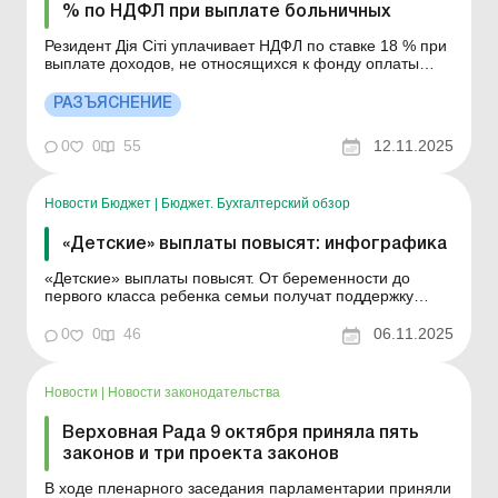
% по НДФЛ при выплате больничных
Резидент Дія Сіті уплачивает НДФЛ по ставке 18 % при
выплате доходов, не относящихся к фонду оплаты
труда, по коду классификации доходов бюджета –
11010400. Подробнее см. ниже. Больше по теме: Два
РАЗЪЯСНЕНИЕ
варианта уплаты корпоративного налога (налог на
прибыль) для резидентов Дія Сіті Резиденты Дія ...
0
0
55
12.11.2025
Новости Бюджет
|
Бюджет. Бухгалтерский обзор
«Детские» выплаты повысят: инфографика
«Детские» выплаты повысят. От беременности до
первого класса ребенка семьи получат поддержку
государства. Верховная Рада приняла
соответствующий законопроект, разработанный
0
0
46
06.11.2025
Минсоцполитикой. Закон вступит в силу с 1 января
2026 года. Что предусмотрено: Дополнительная
помощь дл...
Новости
|
Новости законодательства
Верховная Рада 9 октября приняла пять
законов и три проекта законов
В ходе пленарного заседания парламентарии приняли