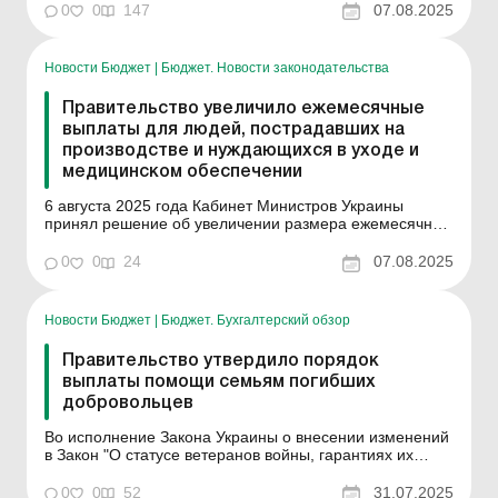
0
0
147
07.08.2025
«срочника&r...
Новости Бюджет
|
Бюджет. Новости законодательства
Правительство увеличило ежемесячные
выплаты для людей, пострадавших на
производстве и нуждающихся в уходе и
медицинском обеспечении
6 августа 2025 года Кабинет Министров Украины
принял решение об увеличении размера ежемесячной
денежной компенсации для лиц, получивших
повреждение здоровья вследствие несчастного случая
0
0
24
07.08.2025
на производстве или профессионального заболевания
и нуждающихся в постоянном уходе или медицинском
обеспечении. О...
Новости Бюджет
|
Бюджет. Бухгалтерский обзор
Правительство утвердило порядок
выплаты помощи семьям погибших
добровольцев
Во исполнение Закона Украины о внесении изменений
в Закон "О статусе ветеранов войны, гарантиях их
социальной защиты" в части назначения
единовременной денежной помощи, Правительство
0
0
52
31.07.2025