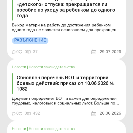
«детского» отпуска: прекращается ли
пособие по уходу за ребенком до одного
года
Выход матери на работу до достижения ребенком
одного года не является основанием для прекращения
выплаты пособия. Больше по теме: Выплачивать ли
работнице компенсацию за дополнительный отпуск на
РАЗЪЯСНЕНИЕ
детей за те годы, когда она не работала?
Дополнительный социальный отпуск отцу двух детей от
0
0
37
29.07.2026
разных мат...
Новости
|
Новости законодательства
Обновлен перечень ВОТ и территорий
боевых действий: приказ от 10.06.2026 №
1082
Документ определяет ВОТ и важен для определения
трудовых, налоговых и социальных льгот. Больше по
теме: Опубликован перечень ВОТ и территорий
ведения боевых действий: как воспользоваться
0
0
492
26.06.2026
налоговыми льготами Минразвития обновило перечень
ВОТ и территорий боевых действий приказом от
10.06.2026 №...
Новости
|
Новости законодательства