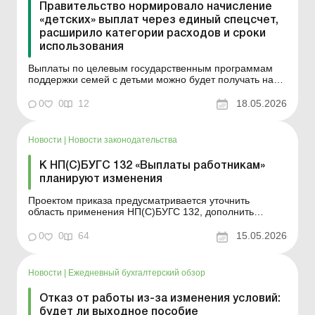
Правительство нормировало начисление
«детских» выплат через единый спецсчет,
расширило категории расходов и сроки
использования
Выплаты по целевым государственным программам
поддержки семей с детьми можно будет получать на
специальный счет «Дія.Картка». Также расширяется
перечень доступных категорий для оплаты, а срок
0
0
12
18.05.2026
использования больше не ограничивается. В
частности, Постановлением Правительства вводится
един...
Новости
|
Новости законодательства
К НП(С)БУГС 132 «Выплаты работникам»
планируют изменения
Проектом приказа предусматривается уточнить
область применения НП(С)БУГС 132, дополнить
новыми сроками и уточнить в соответствии с
требованиями МСБУГС 39 суть выплат за
0
0
64
15.05.2026
выполненные работы и/или предоставленные услуги
работниками, выплат за неотработанное время,
подлежащие накоплению, и выплат при ув...
Новости
|
Ежедневный бухгалтерский обзор
Отказ от работы из-за изменения условий:
будет ли выходное пособие