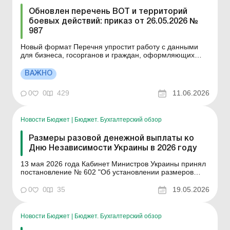
Обновлен перечень ВОТ и территорий
боевых действий: приказ от 26.05.2026 №
987
Новый формат Перечня упростит работу с данными
для бизнеса, госорганов и граждан, оформляющих
льготы и выплаты. Больше по теме: Опубликован
перечень ВОТ и территорий ведения боевых действий:
ВАЖНО
как воспользоваться налоговыми льготами
Минразвития приказом от 26.05.2026 № 987 обновило
0
0
429
11.06.2026
Перечень территори...
Новости Бюджет
|
Бюджет. Бухгалтерский обзор
Размеры разовой денежной выплаты ко
Дню Независимости Украины в 2026 году
13 мая 2026 года Кабинет Министров Украины принял
постановление № 602 "Об установлении размеров
разовой денежной выплаты ко Дню Независимости
Украины, предусмотренной Законами Украины "О
0
0
35
19.05.2026
статусе ветеранов войны, гарантиях их социальной
защиты" и "О жертвах нацистских преследовани...
Новости Бюджет
|
Бюджет. Бухгалтерский обзор