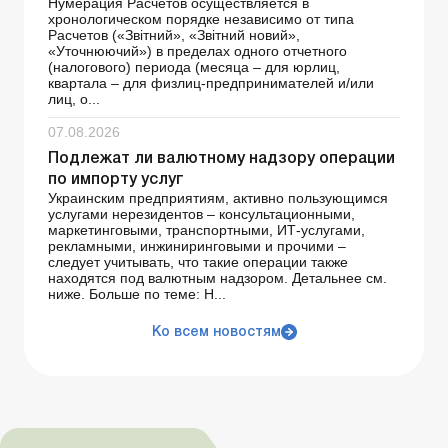
Нумерация Расчетов осуществляется в
хронологическом порядке независимо от типа
Расчетов («Звітний», «Звітний новий»,
«Уточнюючий») в пределах одного отчетного
(налогового) периода (месяца – для юрлиц,
квартала – для физлиц-предпринимателей и/или
лиц, о...
07.08.2026
Подлежат ли валютному надзору операции
по импорту услуг
Украинским предприятиям, активно пользующимся
услугами нерезидентов – консультационными,
маркетинговыми, транспортными, ИТ-услугами,
рекламными, инжиниринговыми и прочими –
следует учитывать, что такие операции также
находятся под валютным надзором. Детальнее см.
ниже. Больше по теме: Н...
Ко всем новостям