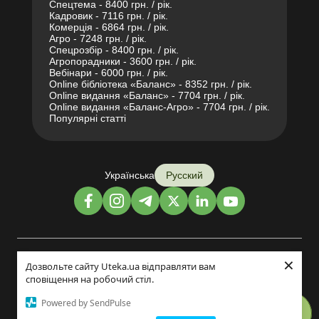
Спецтема - 8400 грн. / рік.
Кадровик - 7116 грн. / рік.
Комерція - 6864 грн. / рік.
Агро - 7248 грн. / рік.
Спецрозбір - 8400 грн. / рік.
Агропорадники - 3600 грн. / рік.
Вебінари - 6000 грн. / рік.
Online бібліотека «Баланс» - 8352 грн. / рік.
Online видання «Баланс» - 7704 грн. / рік.
Online видання «Баланс-Агро» - 7704 грн. / рік.
Популярні статті
Українська
Русский
×
Дизайн и разработка:
Дозвольте сайту Uteka.ua відправляти вам
сповіщення на робочий стіл.
©2014-2026
Powered by SendPulse