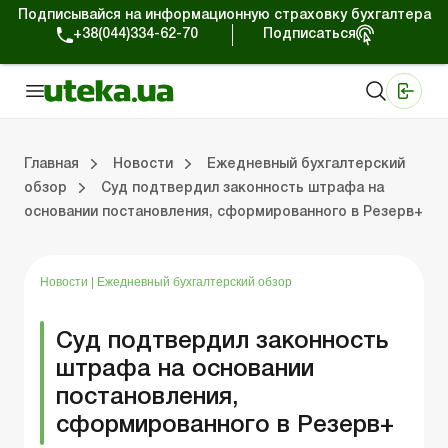
Подписывайся на информационную страховку бухгалтера
+38(044)334-62-70
Подписаться
Медицинские КНП
Online издание «Баланс»
Online издание «Баланс-Агро»
Online библиотека «Баланс»
Портал Баланс-Бюджет
Сервисы Баланс-Бюджет
Мир позитива
Работа с частными предпринимателями
Хозяйственные операции
Юридические консультации
Спецвыпуски для коммерческих предприятий
Блог редакции Uteka-Коммерция
Главная
Новости
Ежедневный бухгалтерский
обзор
Суд подтвердил законность штрафа на
основании постановления, сформированного в Резерв+
частными предпринимателями
е операции
е консультации
оммерческих предприятий
кции Uteka-Коммерция
Зарплата и кадры
ВЭД и валютные операции
Учет, налоги и отчетность
Схемы бухгалтерских проводок
Электронный кабинет
Школа бухгалтера
Финансовый аудит
Частный пр
Инструкции для работы
Новости
|
Ежедневный бухгалтерский обзор
Суд подтвердил законность
штрафа на основании
постановления,
сформированного в Резерв+