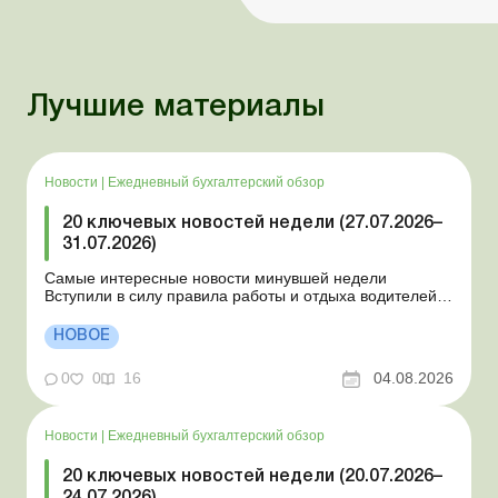
Лучшие материалы
Новости
|
Ежедневный бухгалтерский обзор
20 ключевых новостей недели (27.07.2026–
31.07.2026)
Самые интересные новости минувшей недели
Вступили в силу правила работы и отдыха водителей
Президент подписал законы о мобилизации и военном
положении Для сельхозпредприятий и ФЛП введены
НОВОЕ
новые разовые статистические формы Со 2 августа
изменяется порядок зачисления отдельных периодов
0
0
16
04.08.2026
работы в стр...
Новости
|
Ежедневный бухгалтерский обзор
20 ключевых новостей недели (20.07.2026–