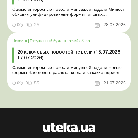
24.07.2026)
Самые интересные новости минувшей недели Минюст
обновил унифицированные формы типовых
документов для юрлиц Минэкономики отозвало
новость о создании координационного центра по
0
0
25
28.07.2026
организации бронирования У работника выявлен
статус «в розыске»: что нужно знать работодателям
Закон о ВПЛ: ка...
Новости
|
Ежедневный бухгалтерский обзор
20 ключевых новостей недели (13.07.2026–
17.07.2026)
Самые интересные новости минувшей недели Новые
формы Налогового расчета: когда и за какие периоды
отчитываться Порядок оформления и
переоформления отсрочки от призыва во время
0
0
55
21.07.2026
мобилизации усовершенствован Кабмин создал
Координационный центр по организации
бронирования военнообязанных Верховная Ра...