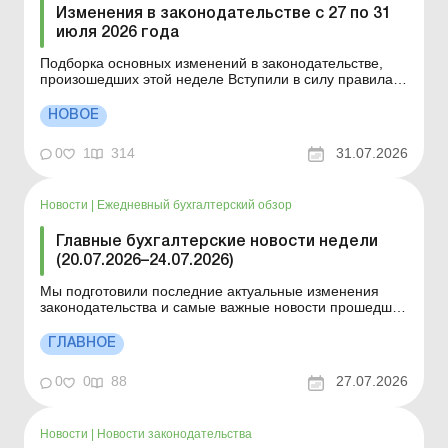
Изменения в законодательстве с 27 по 31
июля 2026 года
Подборка основных изменений в законодательстве,
произошедших этой неделе Вступили в силу правила
работы и отдыха водителей Минразвития утвердило
новые правила работы и отдыха водителей
НОВОЕ
коммерческого транспорта. Президент подписал
законы о мобилизации и военном положении Таким
0
1
314
31.07.2026
образом, начина...
Новости
|
Ежедневный бухгалтерский обзор
Главные бухгалтерские новости недели
(20.07.2026–24.07.2026)
Мы подготовили последние актуальные изменения
законодательства и самые важные новости прошедшей
недели. Документы, вступившие в силу с 20 по 26 июля
2026 года Изменения в законодательстве с 20 по 24
ГЛАВНОЕ
июля 2026 года О чем нужно знать н а этой неделе?
Минюст обновил унифицированные формы типовы...
0
0
88
27.07.2026
Новости
|
Новости законодательства