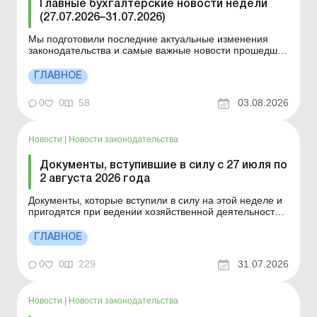
Главные бухгалтерские новости недели
(27.07.2026–31.07.2026)
Мы подготовили последние актуальные изменения
законодательства и самые важные новости прошедшей
недели. Документы, вступившие в силу с 27 июля по
2 августа 2026 года Изменения в законодательстве с
ГЛАВНОЕ
27 по 31 июля 2026 года О чем нужно знать н а этой
неделе? Вступили в силу правила работы ...
0
0
58
03.08.2026
Новости
|
Новости законодательства
Документы, вступившие в силу с 27 июля по
2 августа 2026 года
Документы, которые вступили в силу на этой неделе и
пригодятся при ведении хозяйственной деятельности.
Указ Президента от 13.07.2026 № 597/2026 «О
продлении срока проведения общей мобилизации»
ГЛАВНОЕ
Закон Украины от 09.04.2026 № 4851-IX «О внесении
изменений в Закон Украины «Об об...
0
0
229
31.07.2026
Новости
|
Новости законодательства