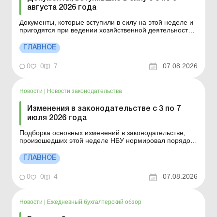
августа 2026 года
Документы, которые вступили в силу на этой неделе и
пригодятся при ведении хозяйственной деятельности.
Указ Президента от 31.07.2026 № 687/2026 «О Дне
финансистов» Постановление КМУ от 03.08.2026 №
ГЛАВНОЕ
987 «О внесении изменений в пункт 1 постановления
Кабинета Министров Украины от 12 ...
0
0
7
07.08.2026
Новости
|
Новости законодательства
Изменения в законодательстве с 3 по 7
июля 2026 года
Подборка основных изменений в законодательстве,
произошедших этой неделе НБУ нормировал порядок
принудительного списания денежных средств без
согласия плательщика Нацбанк нормировал порядок
ГЛАВНОЕ
выполнения предоставителями платежных услуг
дебетового перевода денежных средств без согласия
0
0
4
07.08.2026
плательщик...
Новости
|
Ежедневный бухгалтерский обзор