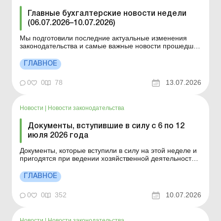
Главные бухгалтерские новости недели
(06.07.2026–10.07.2026)
Мы подготовили последние актуальные изменения
законодательства и самые важные новости прошедшей
недели. Документы, вступившие в силу с 6 по 12 июля
2026 года Изменения в законодательстве с 6 по 10
ГЛАВНОЕ
июля 2026 года О чем нужно знать н а этой неделе?
Изменения Минэкономики к критичности предприя...
0
0
78
13.07.2026
Новости
|
Новости законодательства
Документы, вступившие в силу с 6 по 12
июля 2026 года
Документы, которые вступили в силу на этой неделе и
пригодятся при ведении хозяйственной деятельности.
Постановление КМУ от 01.07.2026 № 850 «Некоторые
вопросы предоставления финансовой
ГЛАВНОЕ
государственной поддержки субъектам
хозяйствования, реализующим проекты в сфере
0
0
352
10.07.2026
распределенной генерации&raq...
Новости
|
Новости законодательства