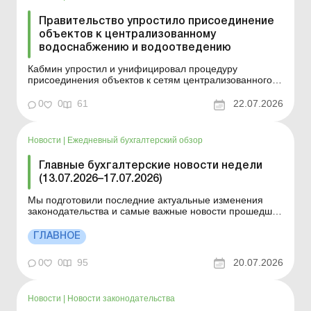
Правительство упростило присоединение
объектов к централизованному
водоснабжению и водоотведению
Кабмин упростил и унифицировал процедуру
присоединения объектов к сетям централизованного
водоснабжения и водоотведения. Больше по теме:
Аренда коммунального имущества: нюансы
0
0
61
22.07.2026
заключения договора Передача коммунального
имущества: правовые основания и особенности
оформления Кабмин упростил и унифиц...
Новости
|
Ежедневный бухгалтерский обзор
Главные бухгалтерские новости недели
(13.07.2026–17.07.2026)
Мы подготовили последние актуальные изменения
законодательства и самые важные новости прошедшей
недели. Документы, вступившие в силу с 10 по 16 июля
2026 года Изменения в законодательстве с 13 по 17
ГЛАВНОЕ
июля 2026 года О чем нужно знать н а этой неделе?
Верховная Рада продлила мобилизацию и военн...
0
0
95
20.07.2026
Новости
|
Новости законодательства