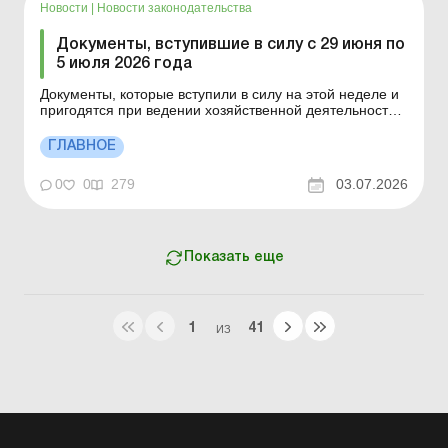
Новости
|
Новости законодательства
Документы, вступившие в силу с 29 июня по
5 июля 2026 года
Документы, которые вступили в силу на этой неделе и
пригодятся при ведении хозяйственной деятельности.
Закон Украины от 30.04.2025 № 4398-IX «Об
обеспечении прослеживаемости водных биоресурсов
ГЛАВНОЕ
и/или продукции, произведенной из водных
биоресурсов» Постановление КМУ от 22.04.2026 №
0
0
279
03.07.2026
512 &l...
Показать еще
1
41
ИЗ