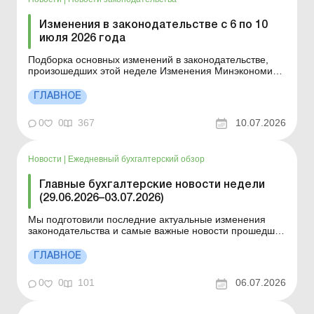
Изменения в законодательстве с 6 по 10
июля 2026 года
Подборка основных изменений в законодательстве,
произошедших этой неделе Изменения Минэкономики
к критичности предприятий вступили в силу Вступили в
силу Критерии определения предприятий, учреждений
ГЛАВНОЕ
и организаций, которые имеют важное значение для
отраслей национальной экономики от Минэкономик...
0
0
367
10.07.2026
Новости
|
Ежедневный бухгалтерский обзор
Главные бухгалтерские новости недели
(29.06.2026–03.07.2026)
Мы подготовили последние актуальные изменения
законодательства и самые важные новости прошедшей
недели. Документы, вступившие в силу с 29 июня по 5
июля 2026 года Изменения в законодательстве с 29
ГЛАВНОЕ
июня по 3 июля 2026 года О чем нужно знать н а этой
неделе? КМУ обновил Порядок ведения воинско...
0
0
101
06.07.2026