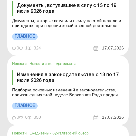
Документы, вступившие в силу с 13 по 19
июля 2026 года
Документы, которые вступили в силу на этой неделе и
пригодятся при ведении хозяйственной деятельности.
Постановление КМУ от 08.07.2026 № 894 «О внесении
изменений в некоторые постановления Кабинета
ГЛАВНОЕ
Министров Украины относительно
усовершенствования функционирования
0
1
324
17.07.2026
Национальной системы квалифик...
Новости
|
Новости законодательства
Изменения в законодательстве с 13 по 17
июля 2026 года
Подборка основных изменений в законодательстве,
произошедших этой неделе Верховная Рада продлила
мобилизацию и военное положение до 31 октября 14
июля 2026 года Верховная Рада проголосовала за
ГЛАВНОЕ
законопроекты, представленные Президентом
Утверждены минимально допустимые экспортные
0
0
350
17.07.2026
цены на июль 2...
Новости
|
Ежедневный бухгалтерский обзор