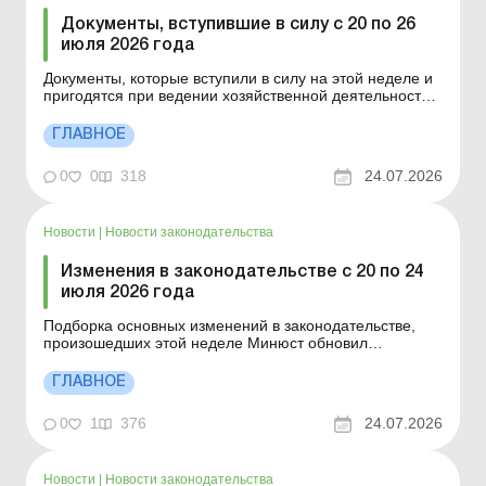
Документы, вступившие в силу с 20 по 26
июля 2026 года
Документы, которые вступили в силу на этой неделе и
пригодятся при ведении хозяйственной деятельности.
Указ Президента от 13.07.2026 № 596/2026 «О
продлении срока действия военного положения в
ГЛАВНОЕ
Украине» Закон Украины от 14.07.2026 № 4928-IX «Об
утверждении Указа Президента Украины ...
0
0
318
24.07.2026
Новости
|
Новости законодательства
Изменения в законодательстве с 20 по 24
июля 2026 года
Подборка основных изменений в законодательстве,
произошедших этой неделе Минюст обновил
унифицированные формы типовых документов для
юрлиц Министерство юстиции приказом от 09.07.2026
ГЛАВНОЕ
утвердило примерные формы и описания
унифицированных документов, создаваемых во время
0
1
376
24.07.2026
деятельности юридических ...
Новости
|
Новости законодательства