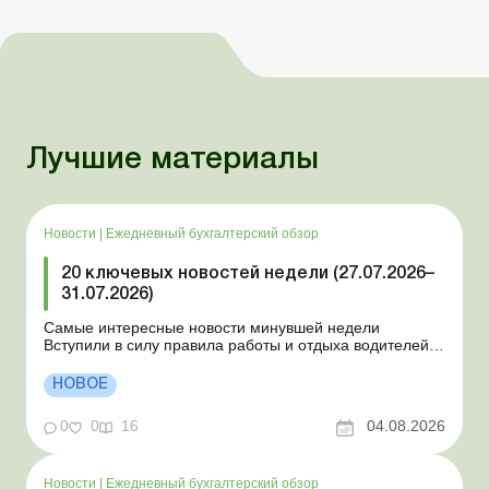
Лучшие материалы
Новости
|
Ежедневный бухгалтерский обзор
20 ключевых новостей недели (27.07.2026–
31.07.2026)
Самые интересные новости минувшей недели
Вступили в силу правила работы и отдыха водителей
Президент подписал законы о мобилизации и военном
положении Для сельхозпредприятий и ФЛП введены
НОВОЕ
новые разовые статистические формы Со 2 августа
изменяется порядок зачисления отдельных периодов
0
0
16
04.08.2026
работы в стр...
Новости
|
Ежедневный бухгалтерский обзор