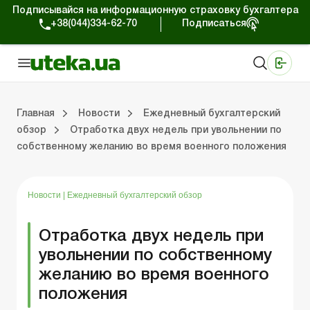
Подписывайся на информационную страховку бухгалтера
+38(044)334-62-70
Подписаться
Медицинские КНП
Online издание «Баланс»
Online издание «Баланс-Агро»
Online библиотека «Баланс»
Портал Баланс-Бюджет
Сервисы Баланс-Бюджет
Мир позитива
Работа с частными предпринимателями
Хозяйственные операции
Юридические консультации
Спецвыпуски для коммерческих предприятий
Блог редакции Uteka-Коммерция
Главная
Новости
Ежедневный бухгалтерский
обзор
Отработка двух недель при увольнении по
собственному желанию во время военного положения
частными предпринимателями
е операции
е консультации
оммерческих предприятий
кции Uteka-Коммерция
Зарплата и кадры
ВЭД и валютные операции
Учет, налоги и отчетность
Схемы бухгалтерских проводок
Электронный кабинет
Школа бухгалтера
Финансовый аудит
Частный пр
Инструкции для работы
Новости
|
Ежедневный бухгалтерский обзор
Отработка двух недель при
увольнении по собственному
желанию во время военного
положения