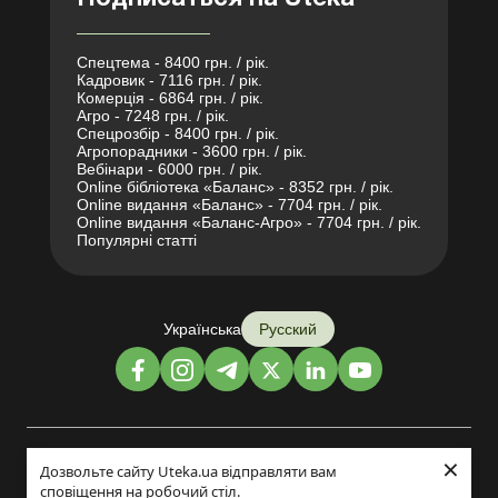
Спецтема - 8400 грн. / рік.
Кадровик - 7116 грн. / рік.
Комерція - 6864 грн. / рік.
Агро - 7248 грн. / рік.
Спецрозбір - 8400 грн. / рік.
Агропорадники - 3600 грн. / рік.
Вебінари - 6000 грн. / рік.
Online бібліотека «Баланс» - 8352 грн. / рік.
Online видання «Баланс» - 7704 грн. / рік.
Online видання «Баланс-Агро» - 7704 грн. / рік.
Популярні статті
Українська
Русский
×
Дизайн и разработка:
Дозвольте сайту Uteka.ua відправляти вам
сповіщення на робочий стіл.