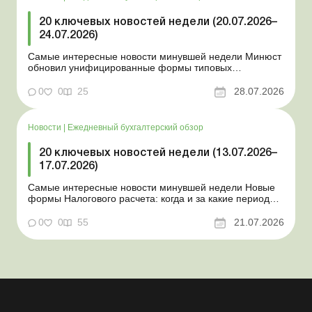
20 ключевых новостей недели (20.07.2026–
24.07.2026)
Самые интересные новости минувшей недели Минюст
обновил унифицированные формы типовых
документов для юрлиц Минэкономики отозвало
новость о создании координационного центра по
0
0
25
28.07.2026
организации бронирования У работника выявлен
статус «в розыске»: что нужно знать работодателям
Закон о ВПЛ: ка...
Новости
|
Ежедневный бухгалтерский обзор
20 ключевых новостей недели (13.07.2026–
17.07.2026)
Самые интересные новости минувшей недели Новые
формы Налогового расчета: когда и за какие периоды
отчитываться Порядок оформления и
переоформления отсрочки от призыва во время
0
0
55
21.07.2026
мобилизации усовершенствован Кабмин создал
Координационный центр по организации
бронирования военнообязанных Верховная Ра...