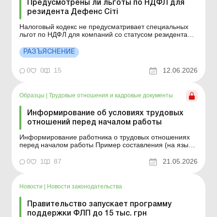
Предусмотрены ли льготы по НДФЛ для
резидента Дефенс Сіті
Налоговый кодекс не предусматривает специальных
льгот по НДФЛ для компаний со статусом резидента
Дефенс Сіті при начислении (выплате) заработной
платы наемным работникам. Детальнее см. ниже.
РАЗЪЯСНЕНИЕ
Больше по теме: Дефенс Сіті – новое бизнес-
пространство для предприятий оборонной
0
0
15
12.06.2026
промышленности Преду...
Образцы
|
Трудовые отношения и кадровые документы
Информирование об условиях трудовых
отношений перед началом работы
Информирование работника о трудовых отношениях
перед началом работы Пример составления (на языке
оригинала) Образец для загрузки
0
1
87
21.05.2026
Новости
|
Новости законодательства
Правительство запускает программу
поддержки ФЛП до 15 тыс. грн