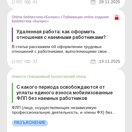
0
0
41
28.11.2025
это будет считаться нарушени...
Online библиотека «Баланс»
|
Публикации online издания
Библиотека «Баланс»
Удаленная работа: как оформить
отношения с наемными работниками?
В статье расскажем об оформлении трудовых
отношений с работниками, выполняющими свои
обязанности дистанционно или на дому. Библиотека
Баланс № 22 «Режимы работы и рабочего времени»
0
0
32
19.11.2025
Если работники субъекта хозяйствования выполняют
работу, предусмотренную трудовым договором, дома
или в д...
Новости
|
Ежедневный бухгалтерский обзор
С какого периода освобождаются от
уплаты единого взноса мобилизованные
ФЛП без наемных работников
ФЛП (лица, осуществляющие независимую
профессиональную деятельность, и члены ФХ) без
наемных работников, служащие по контракту в период
действия военного положения в Украине,
РАЗЪЯСНЕНИЕ
освобождаются от уплаты ЕСВ за себя с первого дня
мобилизации, объявленной Указом № 303, и в течение