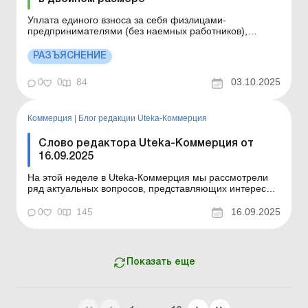
Уплата единого взноса за себя физлицами-
предпринимателями (без наемных работников),
ведущих хозяйственную деятельность по продаже
подакцизных товаров, осуществляется с 1 октября
РАЗЪЯСНЕНИЕ
2025 года без изменений – в пределах от
минимального страхового взноса до страхового взноса,
0
0
84
03.10.2025
исчисленного с максимал...
Коммерция
|
Блог редакции Uteka-Коммерция
Слово редактора Uteka-Коммерция от
16.09.2025
На этой неделе в Uteka-Коммерция мы рассмотрели
ряд актуальных вопросов, представляющих интерес
для всех субъектов хозяйствования. Вкратце
ознакомлю вас с содержанием публикаций. Уважаемые
0
0
145
16.09.2025
коллеги! На этой неделе в Uteka-Коммерция мы, как
всегда, рассмотрели ряд актуальных вопросов.
Вкратце ознаком...
Показать еще