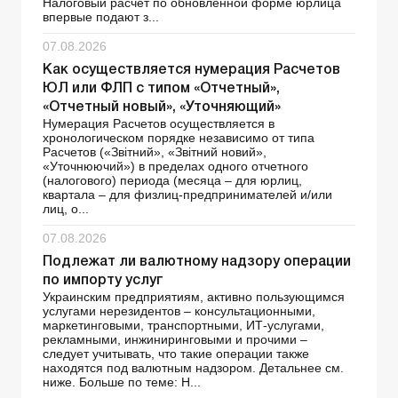
Налоговый расчет по обновленной форме юрлица
впервые подают з...
07.08.2026
Как осуществляется нумерация Расчетов
ЮЛ или ФЛП с типом «Отчетный»,
«Отчетный новый», «Уточняющий»
Нумерация Расчетов осуществляется в
хронологическом порядке независимо от типа
Расчетов («Звітний», «Звітний новий»,
«Уточнюючий») в пределах одного отчетного
(налогового) периода (месяца – для юрлиц,
квартала – для физлиц-предпринимателей и/или
лиц, о...
07.08.2026
Подлежат ли валютному надзору операции
по импорту услуг
Украинским предприятиям, активно пользующимся
услугами нерезидентов – консультационными,
маркетинговыми, транспортными, ИТ-услугами,
рекламными, инжиниринговыми и прочими –
следует учитывать, что такие операции также
находятся под валютным надзором. Детальнее см.
ниже. Больше по теме: Н...