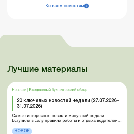
Ко всем новостям
Лучшие материалы
Новости
|
Ежедневный бухгалтерский обзор
20 ключевых новостей недели (27.07.2026–
31.07.2026)
Самые интересные новости минувшей недели
Вступили в силу правила работы и отдыха водителей
Президент подписал законы о мобилизации и военном
положении Для сельхозпредприятий и ФЛП введены
НОВОЕ