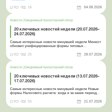
новые разовые статистические формы Со 2 августа
изменяется порядок зачисления отдельных периодов
0
0
16
04.08.2026
работы в стр...
Новости
|
Ежедневный бухгалтерский обзор
20 ключевых новостей недели (20.07.2026–
24.07.2026)
Самые интересные новости минувшей недели Минюст
обновил унифицированные формы типовых
документов для юрлиц Минэкономики отозвало
новость о создании координационного центра по
0
0
25
28.07.2026
организации бронирования У работника выявлен
статус «в розыске»: что нужно знать работодателям
Закон о ВПЛ: ка...
Новости
|
Ежедневный бухгалтерский обзор
20 ключевых новостей недели (13.07.2026–
17.07.2026)
Самые интересные новости минувшей недели Новые
формы Налогового расчета: когда и за какие периоды
отчитываться Порядок оформления и
переоформления отсрочки от призыва во время
0
0
55
21.07.2026
мобилизации усовершенствован Кабмин создал
Координационный центр по организации