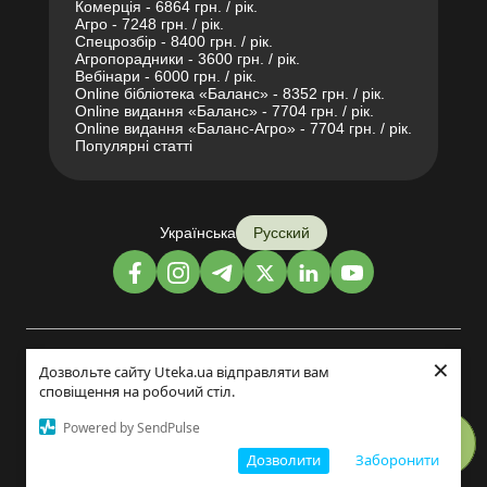
Комерція - 6864 грн. / рік.
Агро - 7248 грн. / рік.
Спецрозбір - 8400 грн. / рік.
Агропорадники - 3600 грн. / рік.
Вебінари - 6000 грн. / рік.
Online бібліотека «Баланс» - 8352 грн. / рік.
Online видання «Баланс» - 7704 грн. / рік.
Online видання «Баланс-Агро» - 7704 грн. / рік.
Популярні статті
Українська
Русский
×
Дизайн и разработка:
Дозвольте сайту Uteka.ua відправляти вам
сповіщення на робочий стіл.
©2014-2026
Powered by SendPulse
Дозволити
Заборонити