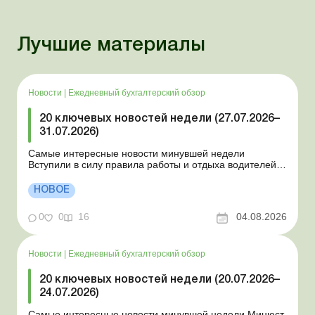
Лучшие материалы
Новости
|
Ежедневный бухгалтерский обзор
20 ключевых новостей недели (27.07.2026–
31.07.2026)
Самые интересные новости минувшей недели
Вступили в силу правила работы и отдыха водителей
Президент подписал законы о мобилизации и военном
положении Для сельхозпредприятий и ФЛП введены
НОВОЕ
новые разовые статистические формы Со 2 августа
изменяется порядок зачисления отдельных периодов
0
0
16
04.08.2026
работы в стр...
Новости
|
Ежедневный бухгалтерский обзор
20 ключевых новостей недели (20.07.2026–
24.07.2026)
Самые интересные новости минувшей недели Минюст