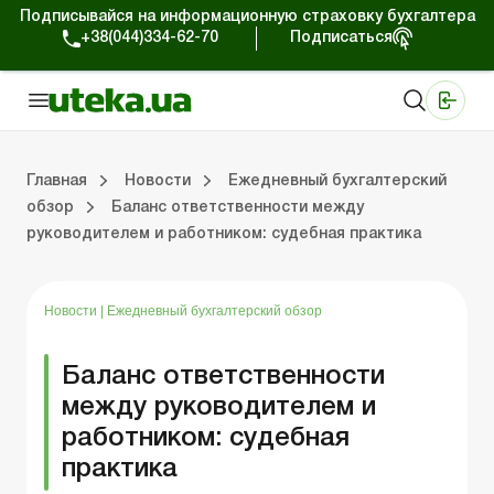
Подписывайся на информационную страховку бухгалтера
+38(044)334-62-70
Подписаться
Медицинские КНП
Online издание «Баланс»
Online издание «Баланс-Агро»
Online библиотека «Баланс»
Портал Баланс-Бюджет
Сервисы Баланс-Бюджет
Мир позитива
Работа с частными предпринимателями
Хозяйственные операции
Юридические консультации
Спецвыпуски для коммерческих предприятий
Блог редакции Uteka-Коммерция
Главная
Новости
Ежедневный бухгалтерский
обзор
Баланс ответственности между
руководителем и работником: судебная практика
частными предпринимателями
е операции
е консультации
оммерческих предприятий
кции Uteka-Коммерция
Зарплата и кадры
ВЭД и валютные операции
Учет, налоги и отчетность
Схемы бухгалтерских проводок
Электронный кабинет
Школа бухгалтера
Финансовый аудит
Частный пр
Инструкции для работы
Новости
|
Ежедневный бухгалтерский обзор
Баланс ответственности
между руководителем и
работником: судебная
практика