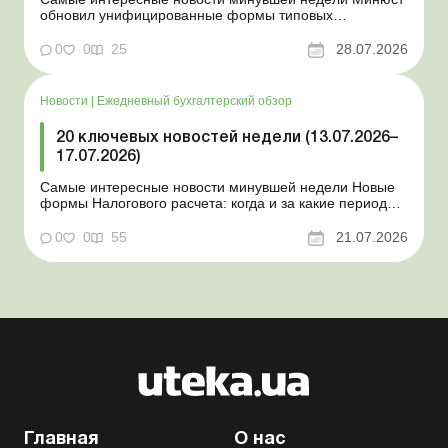
обновил унифицированные формы типовых
документов для юрлиц Минэкономики отозвало
новость о создании координационного центра по
0
0
25
28.07.2026
организации бронирования У работника выявлен
статус «в розыске»: что нужно знать работодателям
Закон о ВПЛ: ка...
Новости
|
Ежедневный бухгалтерский обзор
20 ключевых новостей недели (13.07.2026–
17.07.2026)
Самые интересные новости минувшей недели Новые
формы Налогового расчета: когда и за какие периоды
отчитываться Порядок оформления и
переоформления отсрочки от призыва во время
0
0
55
21.07.2026
мобилизации усовершенствован Кабмин создал
Координационный центр по организации
бронирования военнообязанных Верховная Ра...
Главная
О нас