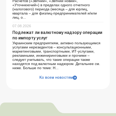
Расчетов («Звітний», «Звітний новий»,
«Уточнюючий») в пределах одного отчетного
(налогового) периода (месяца – для юрлиц,
квартала – для физлиц-предпринимателей и/или
лиц, о...
07.08.2026
Подлежат ли валютному надзору операции
по импорту услуг
Украинским предприятиям, активно пользующимся
услугами нерезидентов – консультационными,
маркетинговыми, транспортными, ИТ-услугами,
рекламными, инжиниринговыми и прочими –
следует учитывать, что такие операции также
находятся под валютным надзором. Детальнее см.
ниже. Больше по теме: Н...
Ко всем новостям