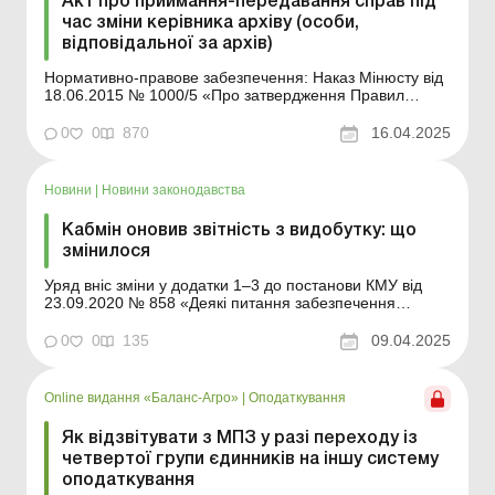
Акт про приймання-передавання справ під
час зміни керівника архіву (особи,
відповідальної за архів)
Нормативно-правове забезпечення: Наказ Мінюсту від
18.06.2015 № 1000/5 «Про затвердження Правил
організації діловодства та архівного зберігання
документів у державних органах, органах місцевого
0
0
870
16.04.2025
самоврядування, на підприємствах, в установах і
організаціях» Форма: ...
Новини
|
Новини законодавства
Кабмін оновив звітність з видобутку: що
змінилося
Уряд вніс зміни у додатки 1–3 до постанови КМУ від
23.09.2020 № 858 «Деякі питання забезпечення
прозорості у видобувних галузях» з метою приведення
форм звіту про платежі на користь держави,
0
0
135
09.04.2025
консолідованого звіту про платежі на користь держави,
звіту про отримані платежі у відповід...
Online видання «Баланс-Агро»
|
Оподаткування
Як відзвітувати з МПЗ у разі переходу із
четвертої групи єдинників на іншу систему
оподаткування