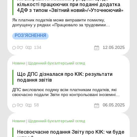
кількості працюючих при поданні додатка
4ДФ з типом «Звітний новий»/«Уточнюючий»
Як платник податків може виправити помилку,
допущену у рядках «Працювало за трудовими
договорами» та/або «Працювало за цивільно-
правовими договорами» при поданні додатка 4ДФ до
РОЗ’ЯСНЕННЯ
Розрахунку з типом «Звітний новий»/«Уточнюючий»?
Більше за темою: Міс...
0
0
134
12.05.2025
Новини
|
Щоденний бухгалтерський огляд
Що ДПС дізналася про КІК: результати
подання звітів
ДПС висловлює подяку всім платникам податків, які
своєчасно подали Звіти про контрольовані іноземні
компанії за 2024 рік. За оперативними даними 17 173
контролери подали 58 220 Звітів про контрольовані
0
0
58
06.05.2025
іноземні компанії за 2022–2024 роки. З них за 2024
звітний рік – 19 162 звіти. 98 % в...
Новини
|
Щоденний бухгалтерський огляд
Несвоєчасне подання Звіту про КІК: чи буде