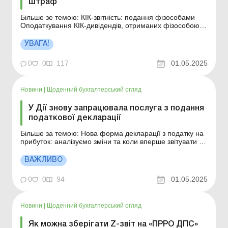
штраф
Більше зе темою: КІК-звітність: подання фізособами
Оподаткування КІК-дивідендів, отриманих фізособою
Додаток КІК: контрольовані іноземні компанії 30 квітня
2025 року – кінцевий термін подання фізичними
УВАГА!
особами – контролерами Звітів про контрольовані
іноземні компанії за 2024 рік. Як ...
0
0
117
01.05.2025
Новини
|
Щоденний бухгалтерський огляд
У Дії знову запрацювала послуга з подання
податкової декларації
Більше за темою: Нова форма декларації з податку на
прибуток: аналізуємо зміни та коли вперше звітувати Чи
подавати річну декларацію в разі отримання кешбеку
та державних компенсацій? Порядок заповнення
ВАЖЛИВО
додатка 5 до декларації з ПДВ і виправлення помилок
Фахівці Дії повідомили про відновлення пос...
0
0
94
01.05.2025
Новини
|
Щоденний бухгалтерський огляд
Як можна зберігати Z-звіт на «ПРРО ДПС»