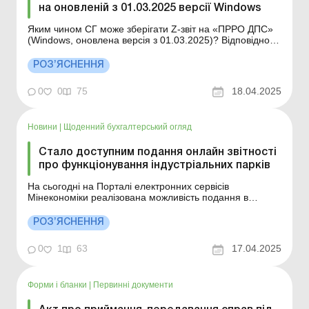
на оновленій з 01.03.2025 версії Windows
Яким чином СГ може зберігати Z-звіт на «ПРРО ДПС»
(Windows, оновлена версія з 01.03.2025)? Відповідно
до п. 6 гл. 4 розд. II Порядку реєстрації та ведення
розрахункових книжок, книг обліку розрахункових
РОЗ’ЯСНЕННЯ
операцій, затвердженого наказом Мінфіну від
14.06.2016 № 547, суб’єкт господар...
0
0
75
18.04.2025
Новини
|
Щоденний бухгалтерський огляд
Стало доступним подання онлайн звітності
про функціонування індустріальних парків
На сьогодні на Порталі електронних сервісів
Мінекономіки реалізована можливість подання в
електронному вигляді звітності про функціонування
індустріальних (промислових) парків. Відповідно до
РОЗ’ЯСНЕННЯ
Закону від 21.06.2012 № 5018-VI «Про індустріальні
парки» керуючі компанії або ініціатори с...
0
1
63
17.04.2025
Форми і бланки
|
Первинні документи