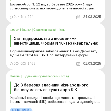
Баланс-Агро № 12 від 25 березня 2025 року Якщо
сільгосппідприємство переходить із четвертої групи
платників єдиного податку (далі – ЄП) на іншу систему
оподаткування (на загальну або в третю групу
0
1
294
24.03.2025
єдинників), виникає ситуація, коли воно не має
можливості визначити мінімальне податкове зобов&r...
Форми і бланки
|
Статистична звітність
Звіт підприємства з іноземними
інвестиціями. Форма N 10-зез (квартальна)
Нормативно-правове забезпечення: Наказ Держстату
від 24.04.2024 № 136 "Про затвердження форм
державного статистичного спостереження № 10-зез
(квартальна) "Звіт підприємства з іноземними
0
0
1463
01.03.2025
інвестиціями" та № 13-зез (квартальна) "Звіт
підприємства про інвестиції за кордон"" Роз'ясненн...
Новини
|
Щоденний бухгалтерський огляд
До 3 березня власники міжнародного
бізнесу мають звітувати про КІК
Українські юридичні особи, що мають контрольовані
іноземні компанії (КІК), зобов’язані подати відповідний
Звіт до податкового органу до 3 березня 2025 року
включно. Фізичні особи, що мають КІК, звітують до 1
ВАЖЛИВО