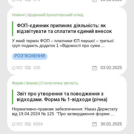
заповнювати ваше підприємство та як їх скласти.
Січень і лютий щороку досить напружені: під час зв...
Новини
|
Щоденний бухгалтерський огляд
ФОП-єдинник припиняє діяльність: як
відзвітувати та сплатити єдиний внесок
У який термін ФОП – платники ЄП першої – третьої
груп подають додаток 1 «Відомості про суми
нарахованого доходу застрахованих осіб та суми
нарахованого єдиного внеску» у складі податкової
РОЗ’ЯСНЕННЯ
декларації платника ЄП – ФОП та в який термін
сплачують єдиний внесок у разі держа...
0
0
105
03.02.2025
Форми і бланки
|
Статистична звітність
Звіт про утворення та поводження з
відходами. Форма № 1-відходи (річна)
Нормативно-правове забезпечення: Наказ Держстату
від 19.04.2024 № 125 "Про затвердження форми
державного статистичного спостереження № 1-відходи
(річна) "Звіт про утворення та поводження з
0
0
6564
30.01.2025
відходами""$ Роз'яснення Держстату від 27.09.2023 №
19.1.2-12/31-23 щодо показників форми ...