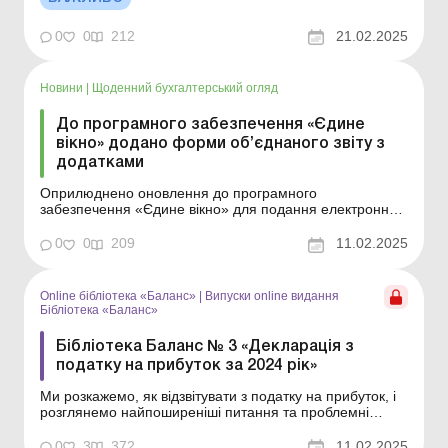
травня 2025 року. Хто має подавати Звіт про КІК?
Контролюючими особами КІК можуть бу...
0
0
212
21.02.2025
Новини
|
Щоденний бухгалтерський огляд
До програмного забезпечення «Єдине
вікно» додано форми об’єднаного звіту з
додатками
Оприлюднено оновлення до програмного
забезпечення «Єдине вікно» для подання електронної
звітності до версії 1.33.2.0 станом на 06.02.2025. Даний
комплект програмного забезпечення включає в себе
0
0
209
11.02.2025
зміни та доповнення з 30.12.2024 по 06.02.2025
включно. Установлюється тільки на релізи Сист...
Online бібліотека «Баланс»
|
Випуски online видання
Бібліотека «Баланс»
Бібліотека Баланс № 3 «Декларація з
податку на прибуток за 2024 рік»
Ми розкажемо, як відзвітувати з податку на прибуток, і
розглянемо найпоширеніші питання та проблемні
моменти, які виникають на практиці під час заповнення
декларації. Також визначимо, які додатки має
0
3
372
11.02.2025