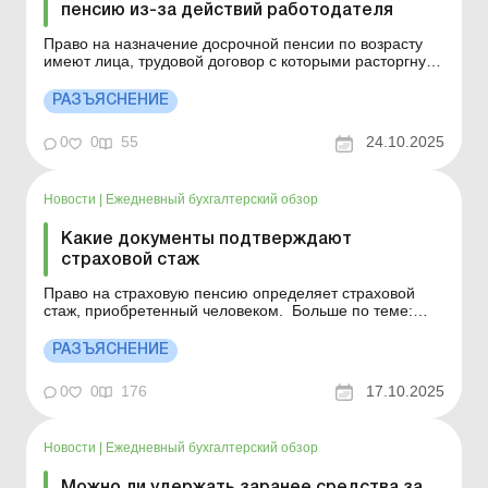
пенсию из-за действий работодателя
Право на назначение досрочной пенсии по возрасту
имеют лица, трудовой договор с которыми расторгнут
по инициативе собственника или уполномоченного им
органа в связи с выявленными несоответствиями
РАЗЪЯСНЕНИЕ
работника занимаемой должности по состоянию в
порядке, определенном КМУ, которым на день уволь...
0
0
55
24.10.2025
Новости
|
Ежедневный бухгалтерский обзор
Какие документы подтверждают
страховой стаж
Право на страховую пенсию определяет страховой
стаж, приобретенный человеком. Больше по теме:
Период безработицы: запись в трудовую книжку и
зачисление в стаж Будет ли страховой стаж у
РАЗЪЯСНЕНИЕ
работника, уволенного по сокращению штата
Информирование работника о получении права на
0
0
176
17.10.2025
пенсию Право на ст...
Новости
|
Ежедневный бухгалтерский обзор
Можно ли удержать заранее средства за