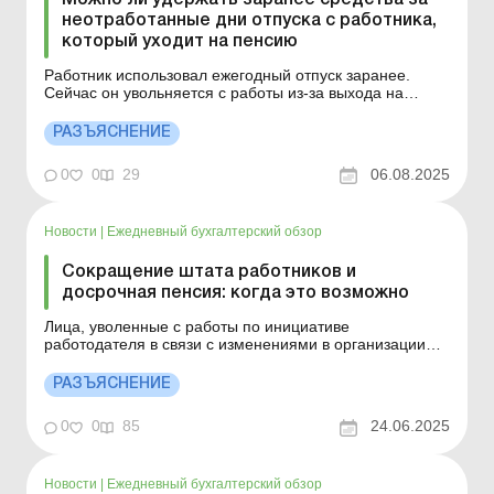
неотработанные дни отпуска с работника,
который уходит на пенсию
Работник использовал ежегодный отпуск заранее.
Сейчас он увольняется с работы из-за выхода на
пенсию. Может ли работодатель удержать с него
денежные средства за неотработанные дни отпуска?
РАЗЪЯСНЕНИЕ
Больше по теме: Замена отпуска денежной
компенсацией: когда и как это можно сделать
0
0
29
06.08.2025
Дополнительный социальный...
Новости
|
Ежедневный бухгалтерский обзор
Сокращение штата работников и
досрочная пенсия: когда это возможно
Лица, уволенные с работы по инициативе
работодателя в связи с изменениями в организации
труда, имеют право на досрочную пенсию по возрасту,
если на день увольнения им оставалось не более
РАЗЪЯСНЕНИЕ
полутора лет до достижения пенсионного возраста,
установленного ст. 26 Закона от 09.07.2003 № 1058-IV.
0
0
85
24.06.2025
Больше по ...
Новости
|
Ежедневный бухгалтерский обзор