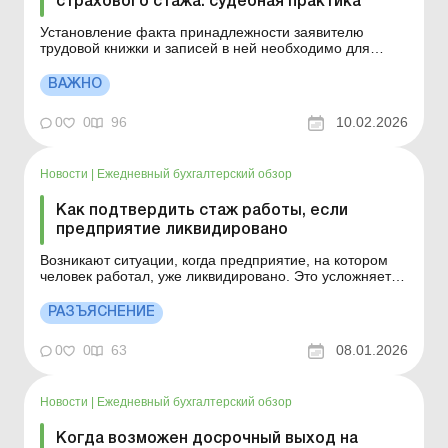
страхового стажа: судебная практика
Установление факта принадлежности заявителю
трудовой книжки и записей в ней необходимо для
дальнейшего оформления пенсии, а подтвердить этот
факт возможно в суде.. Больше по теме: Бумажная
ВАЖНО
трудовая книжка уничтожена: нужно ли
восстанавливать? Уроженец Хмельницкой области
0
0
96
10.02.2026
обратился в суд с требовани...
Новости
|
Ежедневный бухгалтерский обзор
Как подтвердить стаж работы, если
предприятие ликвидировано
Возникают ситуации, когда предприятие, на котором
человек работал, уже ликвидировано. Это усложняет
сбор доказательств трудового стажа. Как можно
подтвердить свой стаж, какие документы необходимо
РАЗЪЯСНЕНИЕ
собрать – в этом материале. Больше по теме:
Прекращение трудовых отношений при ликвидации
0
0
63
08.01.2026
предпри...
Новости
|
Ежедневный бухгалтерский обзор
Когда возможен досрочный выход на