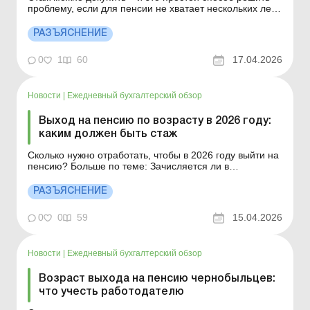
проблему, если для пенсии не хватает нескольких лет.
Фактически вы сами платите единый взнос на
общеобязательное государственное социальное
РАЗЪЯСНЕНИЕ
страхование за те периоды, когда не работали
официально, и таким образом добавляете их в свой
0
1
60
17.04.2026
страховой ...
Новости
|
Ежедневный бухгалтерский обзор
Выход на пенсию по возрасту в 2026 году:
каким должен быть стаж
Сколько нужно отработать, чтобы в 2026 году выйти на
пенсию? Больше по теме: Зачисляется ли в
пенсионный стаж период выплаты пособия по
безработице? Страхование жизни, пенсионное и
РАЗЪЯСНЕНИЕ
медицинское страхование: когда действует разница по
налогу на прибыль Согласно законодательству возраст
0
0
59
15.04.2026
выхода на пен...
Новости
|
Ежедневный бухгалтерский обзор
Возраст выхода на пенсию чернобыльцев:
что учесть работодателю