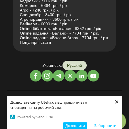
Кадровик - 7116 грн. / рік.
Комерція - 6864 грн. / рік.
Агро - 7248 грн. / рік.
Спецрозбір - 8400 грн. / рік.
Агропорадники - 3600 грн. / рік.
Вебінари - 6000 грн. / рік.
Online бібліотека «Баланс» - 8352 грн. / рік.
Online видання «Баланс» - 7704 грн. / рік.
Online видання «Баланс-Агро» - 7704 грн. / рік.
Популярні статті
Українська
Русский
×
Дизайн и разработка:
Дозвольте сайту Uteka.ua відправляти вам
сповіщення на робочий стіл.
©2014-2026
Powered by SendPulse
Дозволити
Заборонити