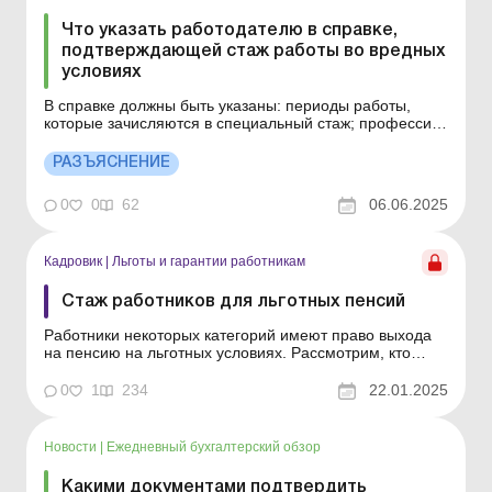
Что указать работодателю в справке,
подтверждающей стаж работы во вредных
условиях
В справке должны быть указаны: периоды работы,
которые зачисляются в специальный стаж; профессия
или должность; характер выполняемой работы;
раздел, подраздел, пункт, наименование списков или
РАЗЪЯСНЕНИЕ
их номера, в которые включается этот период работы;
первичные документы за время выполнения работы,
0
0
62
06.06.2025
на основ...
Кадровик
|
Льготы и гарантии работникам
Стаж работников для льготных пенсий
Работники некоторых категорий имеют право выхода
на пенсию на льготных условиях. Рассмотрим, кто
именно имеет такое право, сколько лет страхового
стажа для этого нужно и как его подтвердить.
0
1
234
22.01.2025
Работники некоторых категорий имеют право выхода
на пенсию на льготных условиях. Рассмотрим, кто
именно имеет...
Новости
|
Ежедневный бухгалтерский обзор
Какими документами подтвердить