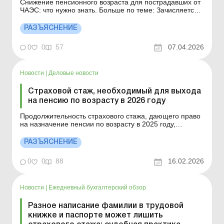
Снижение пенсионного возраста для пострадавших от
ЧАЭС: что нужно знать. Больше по теме: Зачисляется
ли в пенсионный стаж период выплаты пособия по
безработице? Страхование жизни, пенсионное и
РАЗЪЯСНЕНИЕ
медицинское страхование: когда действует разница по
налогу на прибыль Назначение пенсии по возрасту со
0
0
57
07.04.2026
сн...
Новости
|
Деловые новости
Страховой стаж, необходимый для выхода
на пенсию по возрасту в 2026 году
Продолжительность страхового стажа, дающего право
на назначение пенсии по возрасту в 2025 году,
составляет: после достижения возраста 60 лет – не
менее 33 лет; по достижении возраста 63 года – не
РАЗЪЯСНЕНИЕ
менее 23 лет; после достижения возраста 65 лет – не
менее 15 лет. Больше по теме: Ста...
0
0
88
16.02.2026
Новости
|
Ежедневный бухгалтерский обзор
Разное написание фамилии в трудовой
книжке и паспорте может лишить