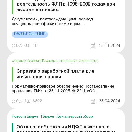
деятельность ФЛП в 1998–2002 годах при
выходе на пенсию
Документами, подтверждающими период
осуществления физическим лицом
предпринимательской деятельности до 01.01.2004,
могут быть: на общей системе налогообложения:
РАЗЪЯСНЕНИЕ
сведения из Реестра застрахованных лиц; документы
об уплате страховых взносов: платежные поручения,
0
0
18
15.11.2024
квитанции учреждений банков, д...
Формы и бланки
|
Трудовые отношения и зарплата
Справка о заработной плате для
исчисления пенсии
Нормативно-правовое обеспечение: Постановление
правления ПФУ от 25.11.2005 № 22-1 «Об
утверждении Порядка представления и оформления
документов для назначения (перерасчета) пенсий в
0
1
8802
23.04.2024
соответствии с Законом Украины "Об
общеобязательном государственном пенсионном
страховании"» Аналитика...
Новости Бюджет
|
Бюджет. Бухгалтерский обзор
Об налогообложении НДФЛ выходного