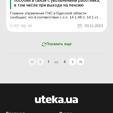
пособия в связи с увольнением работника,
в том числе при выходе на пенсию
Главное управление ГНС в Одесской области
сообщает, что в соответствии с п.п. 14.1.48 п. 14.1 ст.
14 Налогового кодекса Украины (с изменениями, далее
– НКУ) заработная плата для целей разд. IV НКУ – это
0
0
68
03.11.2023
основная и дополнительная заработная плата, другие
поощрительные и компенсационные вы...
Показать еще
1
4
ИЗ