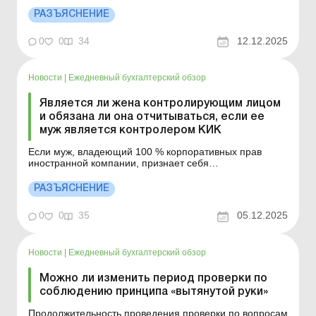
контролируемой иностранной компанией, если муж
владел 100 % корпоративных прав такой иностранной
РАЗЪЯСНЕНИЕ
компании и в 2025 году передал 50 % корпоративных
прав своей жене, при этом фактическое управление
0
0
34
12.12.2025
деятельностью КИК осущес...
Новости
|
Ежедневный бухгалтерский обзор
Является ли жена контролирующим лицом
и обязана ли она отчитываться, если ее
муж является контролером КИК
Если муж, владеющий 100 % корпоративных прав
иностранной компании, признает себя
контролирующим лицом такой КИК, то жена не
является контролирующим лицом для такой КИК и
РАЗЪЯСНЕНИЕ
соответственно у нее отсутствует обязанность по
подаче Уведомления о КИК и Отчета о КИК. Больше по
0
0
35
05.12.2025
теме: Налогообложение КИК-диви...
Новости
|
Ежедневный бухгалтерский обзор
Можно ли изменить период проверки по
соблюдению принципа «вытянутой руки»
Продолжительность проведения проверки по вопросам