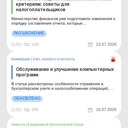
критериям: советы для
налогоплательщиков
Министерство финансов уже подготовило изменения к
порядку составления отчета, которые
предусматривают появление отдельных кодов для
новых признаков связанности. Однако к моменту их
РАЗЪЯСНЕНИЕ
официального утверждения использование кода 517
является единственным правильным и
0
0
145
23.07.2026
рекомендуемым вариантом. Больше по т...
Коммерция
|
Учет, налоги и отчетность
Обслуживание и улучшение компьютерных
программ
В статье рассмотрены особенности отражения в
бухгалтерском учете и налогообложение операций,
связанных с обслуживанием и улучшением
компьютерных программ. Основные средства:
ОБНОВЛЕНО
ремонты, модернизация, реконструкция и
восстановление Основные средства: ремонты,
0
2
806
16.07.2026
модернизация, реконструкция и восстановлени...
Новости
|
Ежедневный бухгалтерский обзор