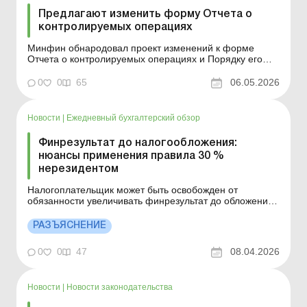
Предлагают изменить форму Отчета о
контролируемых операциях
Минфин обнародовал проект изменений к форме
Отчета о контролируемых операциях и Порядку его
составления. Что подразумевает документ? Больше по
теме: Приложение ТЦ: трансфертное
0
0
65
06.05.2026
ценообразование Проект приказа Минфина «О
внесении изменений в форму Отчета о
контролируемых операциях и Порядок&nbs...
Новости
|
Ежедневный бухгалтерский обзор
Финрезультат до налогообложения:
нюансы применения правила 30 %
нерезидентом
Налогоплательщик может быть освобожден от
обязанности увеличивать финрезультат до обложения
налогом на прибыль предприятий налогового
(отчетного) года на разницы, определенные пп.
РАЗЪЯСНЕНИЕ
140.5.51 НКУ, при условии предоставления
соответствующего документа. Детали см. ниже.
0
0
47
08.04.2026
Больше по теме: Дивиденды не...
Новости
|
Новости законодательства