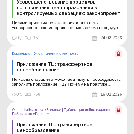
Усовершенствование процедуры
согласования ценообразования в
контролируемых операциях: законопроект
Целями принятия нового проекта акта есть
усовершенствование правового механизма процедуры
взаимного согласования и процедуры
предварительного согласования ценообразования в
0
0
151
24.02.2026
контролируемых операциях. Подробности см. ниже.
Больше по теме: Приложение ТЦ: трансфертное
ценообразование Уведомление об обн...
Коммерция
|
Учет, налоги и отчетность
Приложение ТЦ: трансфертное
ценообразование
По каким операциям может возникнуть необходимость
заполнить приложение ТЦ? Почему на практике
приложение ТЦ если и представляется, то не с
основной отчетной декларацией, а с уточняющей? Как
0
2
758
16.02.2026
заполнить это приложение и какие данные из Отчета о
контролируемых операциях перенести в него? Ответы
на эти в...
Online библиотека «Баланс»
|
Публикации online издания
Библиотека «Баланс»
Приложение ТЦ: трансфертное
ценообразование