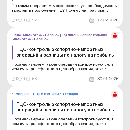
По каким операциям может возникнуть необходимость
заполнить приложение ТЦ? Почему на практике
приложение ТЦ если и представляется, то не с
основной отчетной декларацией, а с уточняющей? Как
0
0
52
12.02.2026
заполнить это приложение и какие данные из Отчета о
контролируемых операциях перенести в него? Ответы
на эти...
Online библиотека «Баланс»
|
Публикации online издания
Библиотека «Баланс»
ТЦО-контроль экспортно-импортных
операций и разницы по налогу на прибыль
Проанализируем, какие операции контролируются, в
чем суть трансфертного ценообразования, какие
разницы применяются по контролируемым операциям
и что такое «конструктивные дивиденды». Серия
0
0
63
30.01.2026
Библиотека «Баланс» Спецтема «Разницы по налогу
на прибыль» Плательщики н...
Коммерция
|
ВЭД и валютные операции
ТЦО-контроль экспортно-импортных
операций и разницы по налогу на прибыль
Проанализируем, какие операции контролируются, в
чем суть трансфертного ценообразования, какие
разницы применяются по контролируемым операциям