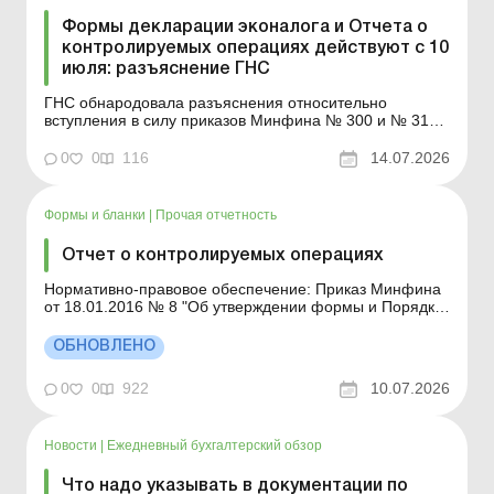
Формы декларации эконалога и Отчета о
контролируемых операциях действуют с 10
июля: разъяснение ГНС
ГНС обнародовала разъяснения относительно
вступления в силу приказов Минфина № 300 и № 312.
Что предполагают нововведения – узнайте из этого
материала. Більше за темою: Чи треба сплачувати
0
0
116
14.07.2026
екологічний податок за тимчасове зберігання відходів –
акумуляторів, шин? Чи потрібно отримувати ...
Формы и бланки
|
Прочая отчетность
Отчет о контролируемых операциях
Нормативно-правовое обеспечение: Приказ Минфина
от 18.01.2016 № 8 "Об утверждении формы и Порядка
составления Отчета о контролируемых операции".
Форма:
ОБНОВЛЕНО
0
0
922
10.07.2026
Новости
|
Ежедневный бухгалтерский обзор
Что надо указывать в документации по