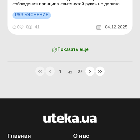
соблюдения принципа «вытянутой руки» не должна
превышать 18 месяцев и может быть продлена на
срок, не превышающий 12 месяцев, в случае
РАЗЪЯСНЕНИЕ
необходимости получения информации от
иностранных государственных органов, проведения
0
0
41
04.12.2025
экспертизы и/или ...
Показать еще
1
27
ИЗ
Главная
О нас