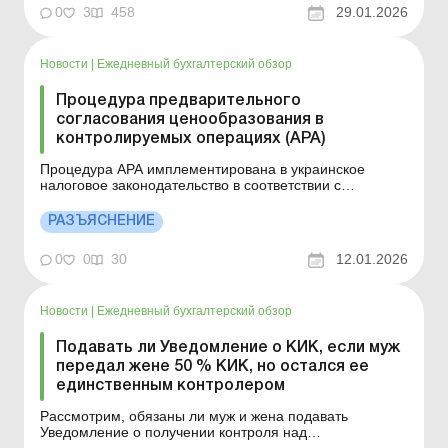
и что такое «конструктивные дивиденды».
0
3
458
29.01.2026
Плательщики налога на прибыль, которые
экспортируют и/или импортируют товары (работы,
услуги), должны пом...
Новости
|
Ежедневный бухгалтерский обзор
Процедура предварительного
согласования ценообразования в
контролируемых операциях (APA)
Процедура АРА имплементирована в украинское
налоговое законодательство в соответствии с
международными стандартами и лучшими мировыми
практиками по противодействию агрессивным схемам
РАЗЪЯСНЕНИЕ
международного налогового планирования и созданию
справедливой и конкурентной налоговой среды.
0
0
30
12.01.2026
Больше по теме: ...
Новости
|
Ежедневный бухгалтерский обзор
Подавать ли Уведомление о КИК, если муж
передал жене 50 % КИК, но остался ее
единственным контролером
Рассмотрим, обязаны ли муж и жена подавать
Уведомление о получении контроля над