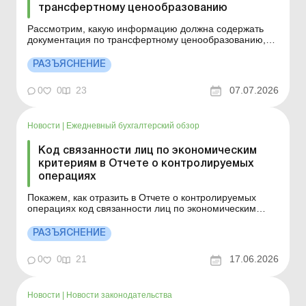
трансфертному ценообразованию
Рассмотрим, какую информацию должна содержать
документация по трансфертному ценообразованию,
которая подается в контролирующий орган по
контролируемым операциям, указанным в запросе.
РАЗЪЯСНЕНИЕ
Больше по теме: Переписка с ГНС: как направить
письмо через Электронный кабинет Электронная
0
0
23
07.07.2026
переписка с ГНС: пошаго...
Новости
|
Ежедневный бухгалтерский обзор
Код связанности лиц по экономическим
критериям в Отчете о контролируемых
операциях
Покажем, как отразить в Отчете о контролируемых
операциях код связанности лиц по экономическим
критериям, предусмотренным абзацами двенадцатым
и тринадцатым пп. «а» пп. 14.1.159 НКУ. Больше по
РАЗЪЯСНЕНИЕ
теме: Приложение ТЦ: трансфертное
ценообразование Как отразить в Отчете о
0
0
21
17.06.2026
контролируемых ...
Новости
|
Новости законодательства