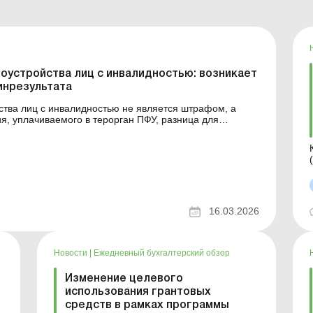
оустройства лиц с инвалидностью: возникает
инрезультата
ства лиц с инвалидностью не является штрафом, а
я, уплачиваемого в терорган ПФУ, разница для
ожения в соответствии с пп. 140.5.11 НКУ у
предприятия не возникает. Больше по теме: Ис...
16.03.2026
теме:
Новости
|
Ежедневный бухгалтерский обзор
Изменение целевого
использования грантовых
средств в рамках программы