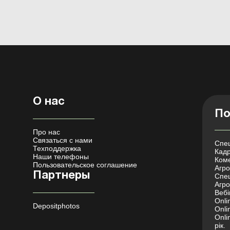
О нас
По
Про нас
Связаться с нами
Спец
Техподдержка
Кадр
Наши телефоны
Коме
Пользовательское соглашение
Агро 
Партнеры
Спец
Агро
Вебі
Onli
Depositphotos
Onli
Onli
рік.