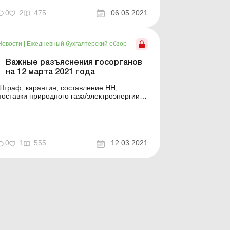
0
2
475
06.05.2021
Новости
|
Ежедневный бухгалтерский обзор
Важные разъяснения госорганов
на 12 марта 2021 года
Штраф, карантин, составление НН,
поставки природного газа/электроэнергии,
реорганизация предприятия, получения
средств целевого назначения, декларация
акцизного налога - специалисты Uteka
сделали подборку наиболее важных
разъяснений в удобной табличной форме
0
1
555
12.03.2021
№ Реквизиты ...