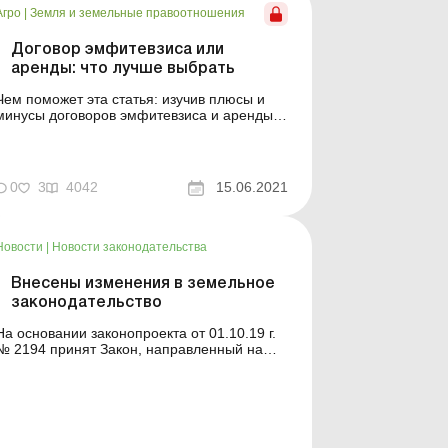
Агро
|
Земля и земельные правоотношения
Договор эмфитевзиса или
аренды: что лучше выбрать
Чем поможет эта статья: изучив плюсы и
минусы договоров эмфитевзиса и аренды,
аграрии, которые намерены взять в
пользование земельный участок, смогут
выбрать подходящий для них вариант.
Подробнее о заключении договора
0
3
4042
15.06.2021
эмфитевзиса в 2021 году см. «Как в этом
году заключить договор эмфитевзиса&r...
Новости
|
Новости законодательства
Внесены изменения в земельное
законодательство
На основании законопроекта от 01.10.19 г.
№ 2194 принят Закон, направленный на
реформирование системы управления в
сфере земельных отношений. По
сообщению Информационного управления
Аппарата Верховной Рады, данным
Законом внесены изменения, в частности, в
Земельный (далее – ЗК), Водный и Лесно...