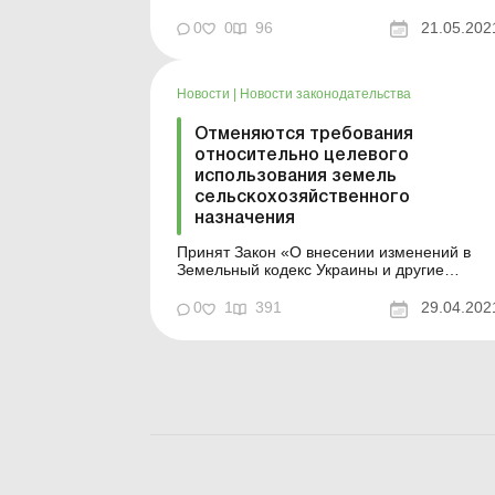
государственного имущества от 22.03.21 г.
№ 453 «Об утверждении Перечня целевых
0
0
96
21.05.202
назначений, в пределах которых возможно
внесение изменений в договоры аренды,
заключенные до вступления в силу Закона
Новости
|
Новости законодательства
Украины «Об аренде гос...
Отменяются требования
относительно целевого
использования земель
сельскохозяйственного
назначения
Принят Закон «О внесении изменений в
Земельный кодекс Украины и другие
законодательные акты относительно
усовершенствования системы управления 
0
1
391
29.04.202
дерегуляции в сфере земельных
отношений». Проект Закона
зарегистрирован под № 2194. Закон
предусматривает: реформирование
системы управлени...