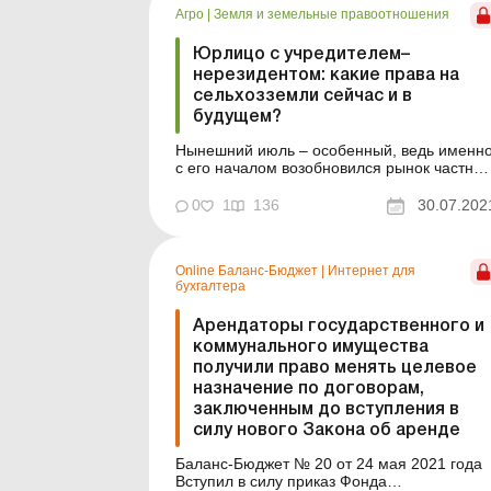
Агро
|
Земля и земельные правоотношения
вып...
Юрлицо с учредителем–
нерезидентом: какие права на
сельхозземли сейчас и в
будущем?
Нынешний июль – особенный, ведь именн
с его началом возобновился рынок частны
сельхозземель, запрет на отчуждение
которых длился почти 20 лет. Но снятие
0
1
136
30.07.202
моратория –только одна из граней
масштабной земельной реформы образца
2021 года. В данной статье
Online Баланс-Бюджет
|
Интернет для
проанализируем: как коснулись изм...
бухгалтера
Арендаторы государственного и
коммунального имущества
получили право менять целевое
назначение по договорам,
заключенным до вступления в
силу нового Закона об аренде
Баланс-Бюджет № 20 от 24 мая 2021 года
Вступил в силу приказ Фонда