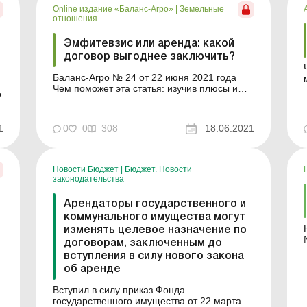
планирует использовать его не по це...
Online издание «Баланс-Агро»
|
Земельные
отношения
Эмфитевзис или аренда: какой
договор выгоднее заключить?
Баланс-Агро № 24 от 22 июня 2021 года
Чем поможет эта статья: изучив плюсы и
о
минусы договоров эмфитевзиса и аренды,
х
аграрии, которые намерены взять в
пользование земельный участок, смогут
1
0
0
308
18.06.2021
выбрать подходящий для них вариант.
Подробнее о заключении договора
эмфитевзиса в 2021 году см. «Как в э...
Новости Бюджет
|
Бюджет. Новости
законодательства
Арендаторы государственного и
коммунального имущества могут
изменять целевое назначение по
договорам, заключенным до
вступления в силу нового закона
об аренде
Вступил в силу приказ Фонда
государственного имущества от 22 марта