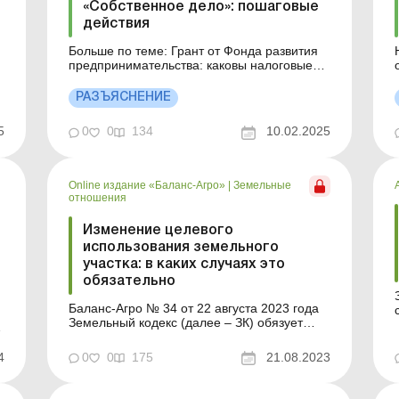
«Собственное дело»: пошаговые
действия
Больше по теме: Грант от Фонда развития
предпринимательства: каковы налоговые
последствия с 18.01.2024 Программа
а
«Собственное дело» реализуется
РАЗЪЯСНЕНИЕ
Минэкономики и Государственной службой
занятости. Она дает возможность
5
0
0
134
10.02.2025
предпринимателям получить грант на
начало или развитие собственного...
Online издание «Баланс-Агро»
|
Земельные
отношения
Изменение целевого
использования земельного
участка: в каких случаях это
обязательно
Баланс-Агро № 34 от 22 августа 2023 года
Земельный кодекс (далее – ЗК) обязует
е
собственников земельных участков и
землепользователей использовать и
в
4
0
0
175
21.08.2023
обеспечивать их использование по
целевому назначению (ч. 1 ст. 91, ч. 1 ст.
96). Если собственник земельного участка