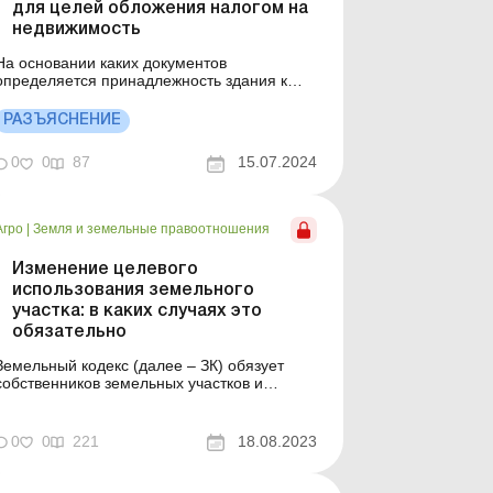
для целей обложения налогом на
недвижимость
На основании каких документов
определяется принадлежность здания к
тому или иному классу («Промышленные
здания», «Нежилые сельскохозяйственные
РАЗЪЯСНЕНИЕ
здания» и т. п.) для целей обложения
налогом на недвижимое имущество,
0
0
87
15.07.2024
отличное от земельного участка? В
соответствии с пп. 266.3.3 Н...
Агро
|
Земля и земельные правоотношения
Изменение целевого
использования земельного
участка: в каких случаях это
обязательно
Земельный кодекс (далее – ЗК) обязует
собственников земельных участков и
землепользователей использовать и
обеспечивать их использование по
целевому назначению (ч. 1 ст. 91, ч. 1 ст.
0
0
221
18.08.2023
96). Если собственник земельного участка
планирует использовать его не по
целевому назначению, то такое назначе...