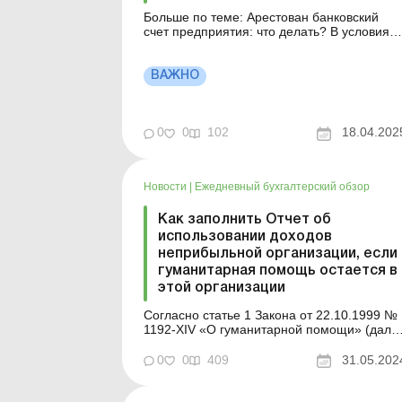
Больше по теме: Арестован банковский
счет предприятия: что делать? В условиях
полномасштабной войны доступ к
собственным средствам критически важен
для каждого гражданина. Однако иногда
ВАЖНО
возникают ситуации, когда банковские счет
могут быть заблокированы, что становится
серьезным вызовом в повседнев...
0
0
102
18.04.202
Новости
|
Ежедневный бухгалтерский обзор
Как заполнить Отчет об
использовании доходов
неприбыльной организации, если
гуманитарная помощь остается в
этой организации
Согласно статье 1 Закона от 22.10.1999 №
1192-XIV «О гуманитарной помощи» (дале
– Закон № 1192) гуманитарная помощь –
целевая адресная безвозмездная помощь 
0
0
409
31.05.202
денежной или натуральной форме, в виде
безвозвратной финансовой помощи или
добровольных пожертвований, или в виде