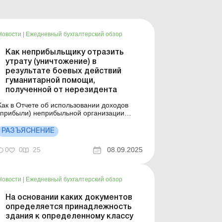
Новости
|
Ежедневный бухгалтерский обзор
Как неприбыльщику отразить
утрату (уничтожение) в
результате боевых действий
гуманитарной помощи,
полученной от нерезидента
Как в Отчете об использовании доходов
(прибыли) неприбыльной организации
отразить утрату (уничтожение) в результате
вооруженной агрессии российской
РАЗЪЯСНЕНИЕ
федерации гуманитарной помощи,
полученной от нерезидента?. Больше по
0
0
25
08.09.2025
 Имущество субъектов хозяйствования
повреждено или уничтожено в результате
бо...
Новости
|
Ежедневный бухгалтерский обзор
На основании каких документов
определяется принадлежность
здания к определенному классу