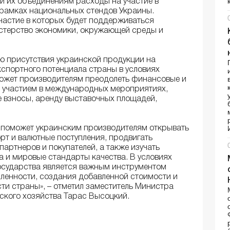
 их объединениям расходы на участие в
рамках национальных стендов Украины.
частие в которых будет поддерживаться
истерство экономики, окружающей среды и
ю присутствия украинской продукции на
спортного потенциала страны в условиях
может производителям преодолеть финансовые и
с участием в международных мероприятиях,
 взносы, аренду выставочных площадей,
 поможет украинским производителям открывать
орт и валютные поступления, продвигать
артнеров и покупателей, а также изучать
 и мировые стандарты качества. В условиях
осударства является важным инструментом
енности, создания добавленной стоимости и
ти страны», – отметил заместитель Министра
ского хозяйства Тарас Высоцкий.