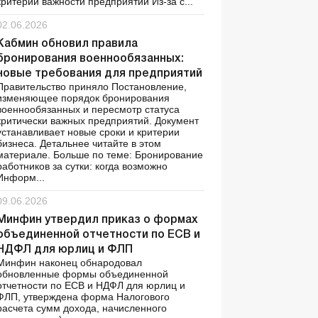
критерии важности предприятий Из-за с...
02.06.2026
Кабмин обновил правила
бронирования военнообязанных:
новые требования для предприятий
Правительство приняло Постановление,
изменяющее порядок бронирования
военнообязанных и пересмотр статуса
критически важных предприятий. Документ
устанавливает новые сроки и критерии
бизнеса. Детальнее читайте в этом
материале. Больше по теме: Бронирование
работников за сутки: когда возможно
Информ...
09.06.2026
Минфин утвердил приказ о формах
объединенной отчетности по ЕСВ и
НДФЛ для юрлиц и ФЛП
Минфин наконец обнародовал
обновленные формы объединенной
отчетности по ЕСВ и НДФЛ для юрлиц и
ФЛП, утверждена форма Налогового
расчета сумм дохода, начисленного