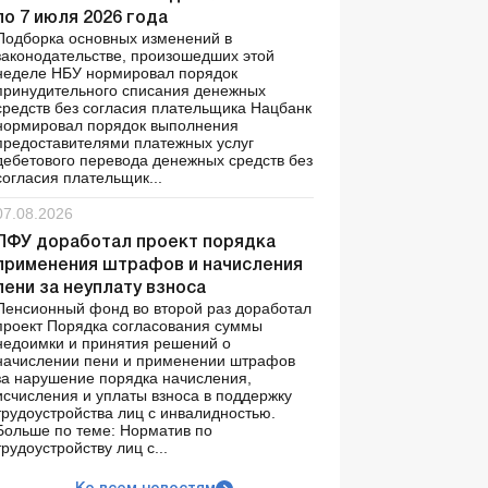
по 7 июля 2026 года
Подборка основных изменений в
законодательстве, произошедших этой
неделе НБУ нормировал порядок
принудительного списания денежных
средств без согласия плательщика Нацбанк
нормировал порядок выполнения
предоставителями платежных услуг
дебетового перевода денежных средств без
согласия плательщик...
07.08.2026
ПФУ доработал проект порядка
применения штрафов и начисления
пени за неуплату взноса
Пенсионный фонд во второй раз доработал
проект Порядка согласования суммы
недоимки и принятия решений о
начислении пени и применении штрафов
за нарушение порядка начисления,
исчисления и уплаты взноса в поддержку
трудоустройства лиц с инвалидностью.
Больше по теме: Норматив по
трудоустройству лиц с...