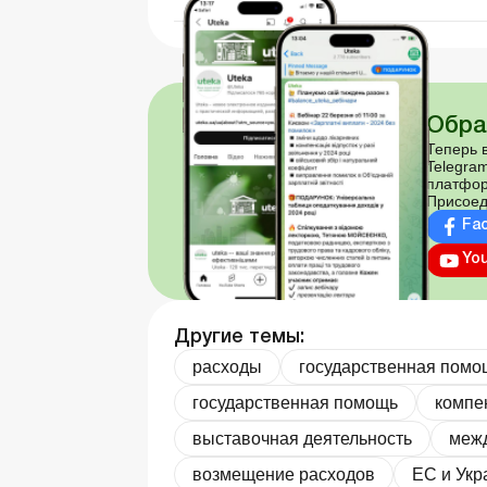
Обра
Теперь в
Telegram
платфор
Присоед
Fa
Yo
Другие темы:
расходы
государственная помо
государственная помощь
компе
выставочная деятельность
межд
возмещение расходов
ЕС и Укр