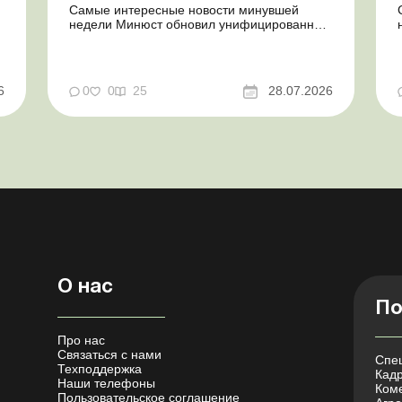
Самые интересные новости минувшей
недели Минюст обновил унифицированные
формы типовых документов для юрлиц
Минэкономики отозвало новость о создании
координационного центра по организации
бронирования У работника выявлен статус
у
6
0
0
25
28.07.2026
«в розыске»: что нужно знать
работодателям Закон о ВПЛ: ка...
О нас
По
Про нас
Связаться с нами
Спец
Техподдержка
Кадр
Наши телефоны
Коме
Пользовательское соглашение