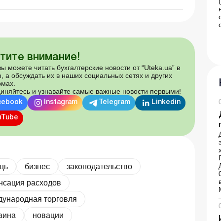
тите внимание!
ы можете читать бухгалтерские новости от “Uteka.ua” в
, а обсуждать их в наших социальных сетях и других
мах.
иняйтесь и узнавайте самые важные новости первыми!
cebook
Instagram
Telegram
Linkedin
uTube
щь
бизнес
законодательство
нсация расходов
ународная торговля
аина
новации