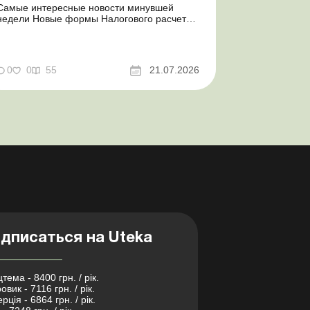
Самые интересные новости минувшей
недели Новые формы Налогового расчета:
когда и за какие периоды отчитываться
Порядок оформления и переоформления
отсрочки от призыва во время мобилизации
совершенствован Кабмин создал
0
0
55
21.07.2026
Координационный центр по организации
бронирования военнообязанных Верховная
Ра...
дписаться на Uteka
тема - 8400 грн. / рік.
овик - 7116 грн. / рік.
рція - 6864 грн. / рік.