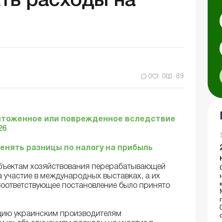
ть расходы на
0
0
89
ичтоженное или поврежденное вследствие
26
енять разницы по налогу на прибыль
убъектам хозяйствования перерабатывающей
 участие в международных выставках, а их
Соответствующее постановление было принято
цию украинским производителям