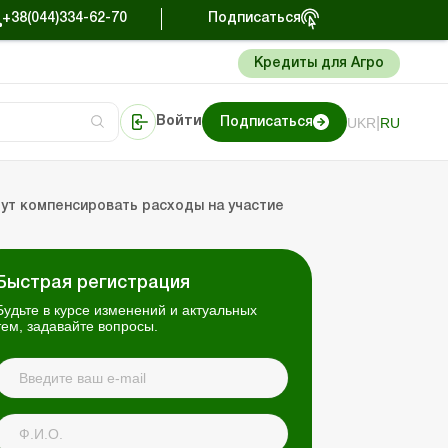
+38(044)334-62-70
Подписаться
Кредиты для Агро
|
UKR
RU
Войти
Подписаться
сто об учете
риниматель
Портал Баланс-Бюджет
ут компенсировать расходы на участие
Быстрая регистрация
Будьте в курсе изменений и актуальных
тем, задавайте вопросы.