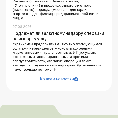
Расчетов («Звітний», «Звітний новий»,
«Уточнюючий») в пределах одного отчетного
(налогового) периода (месяца – для юрлиц,
квартала – для физлиц-предпринимателей и/или
лиц, о...
07.08.2026
Подлежат ли валютному надзору операции
по импорту услуг
Украинским предприятиям, активно пользующимся
услугами нерезидентов – консультационными,
маркетинговыми, транспортными, ИТ-услугами,
рекламными, инжиниринговыми и прочими –
следует учитывать, что такие операции также
находятся под валютным надзором. Детальнее см.
ниже. Больше по теме: Н...
Ко всем новостям