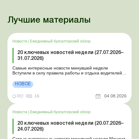
Лучшие материалы
Новости
|
Ежедневный бухгалтерский обзор
20 ключевых новостей недели (27.07.2026–
31.07.2026)
Самые интересные новости минувшей недели
Вступили в силу правила работы и отдыха водителей
Президент подписал законы о мобилизации и военном
положении Для сельхозпредприятий и ФЛП введены
НОВОЕ
новые разовые статистические формы Со 2 августа
изменяется порядок зачисления отдельных периодов
0
0
16
04.08.2026
работы в стр...
Новости
|
Ежедневный бухгалтерский обзор
20 ключевых новостей недели (20.07.2026–
24.07.2026)
Самые интересные новости минувшей недели Минюст