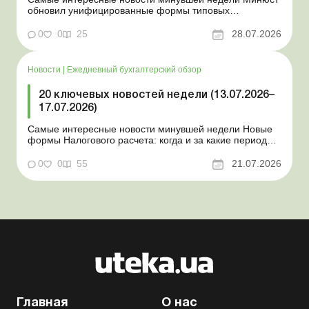
обновил унифицированные формы типовых
документов для юрлиц Минэкономики отозвало
новость о создании координационного центра по
0
0
25
28.07.2026
организации бронирования У работника выявлен
статус «в розыске»: что нужно знать работодателям
Закон о ВПЛ: ка...
Новости
|
Ежедневный бухгалтерский обзор
20 ключевых новостей недели (13.07.2026–
17.07.2026)
Самые интересные новости минувшей недели Новые
формы Налогового расчета: когда и за какие периоды
отчитываться Порядок оформления и
переоформления отсрочки от призыва во время
0
0
55
21.07.2026
мобилизации усовершенствован Кабмин создал
Координационный центр по организации
бронирования военнообязанных Верховная Ра...
Главная
О нас