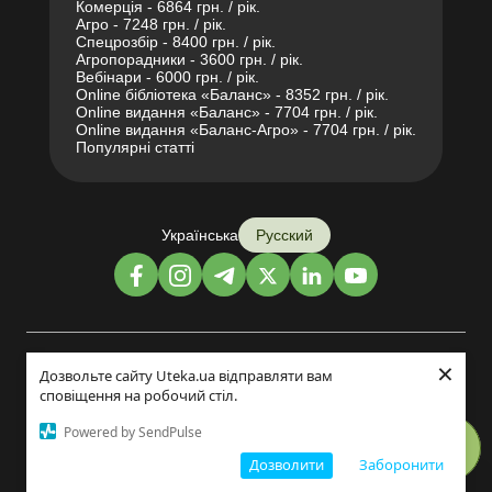
Комерція - 6864 грн. / рік.
Агро - 7248 грн. / рік.
Спецрозбір - 8400 грн. / рік.
Агропорадники - 3600 грн. / рік.
Вебінари - 6000 грн. / рік.
Online бібліотека «Баланс» - 8352 грн. / рік.
Online видання «Баланс» - 7704 грн. / рік.
Online видання «Баланс-Агро» - 7704 грн. / рік.
Популярні статті
Українська
Русский
×
Дизайн и разработка:
Дозвольте сайту Uteka.ua відправляти вам
сповіщення на робочий стіл.
©2014-2026
Powered by SendPulse
Дозволити
Заборонити