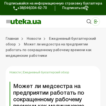
Подписывайся на информационную страховку бухгалтера
+38(044)334-62-70
Подписаться
Медицинские КНП
Online издание «Баланс»
Online издание «Баланс-Агро»
Online библиотека «Баланс»
Портал Баланс-Бюджет
Сервисы Баланс-Бюджет
Мир позитива
Работа с частными предпринимателями
Хозяйственные операции
Юридические консультации
Спецвыпуски для коммерческих предприятий
Блог редакции Uteka-Коммерция
Главная
Новости
Ежедневный бухгалтерский
обзор
Может ли медсестра на предприятии
работать по сокращенному рабочему времени как
частными предпринимателями
е операции
е консультации
оммерческих предприятий
кции Uteka-Коммерция
Зарплата и кадры
ВЭД и валютные операции
Учет, налоги и отчетность
Схемы бухгалтерских проводок
Электронный кабинет
Школа бухгалтера
Финансовый аудит
Частный пр
Инструкции для работы
медицинские работники
Новости
|
Ежедневный бухгалтерский обзор
Может ли медсестра на
предприятии работать по
сокращенному рабочему