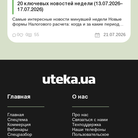
20 ключевых новостей недели (13.07.2026–
17.07.2026)
Самые интересные новости минувшей недели Новые
формы Налогового расчета: когда и за какие периоды
отчитываться Порядок оформления и
переоформления отсрочки от призыва во время
0
0
55
21.07.2026
мобилизации усовершенствован Кабмин создал
Координационный центр по организации
бронирования военнообязанных Верховная Ра...
Главная
О нас
Главная
Про нас
Спецтема
Связаться с нами
Коммерция
Техподдержка
Вебинары
Наши телефоны
Спецразбор
Пользовательское