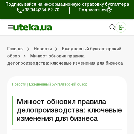
Подписывайся на информационную страховку бухгалтера
+38(044)334-62-70
Подписаться
Медицинские КНП
Online издание «Баланс»
Online издание «Баланс-Агро»
Online библиотека «Баланс»
Портал Баланс-Бюджет
Сервисы Баланс-Бюджет
Мир позитива
Работа с частными предпринимателями
Хозяйственные операции
Юридические консультации
Спецвыпуски для коммерческих предприятий
Блог редакции Uteka-Коммерция
Главная
Новости
Ежедневный бухгалтерский
обзор
Минюст обновил правила
делопроизводства: ключевые изменения для бизнеса
частными предпринимателями
е операции
е консультации
оммерческих предприятий
кции Uteka-Коммерция
Зарплата и кадры
ВЭД и валютные операции
Учет, налоги и отчетность
Схемы бухгалтерских проводок
Электронный кабинет
Школа бухгалтера
Финансовый аудит
Частный пр
Инструкции для работы
Новости
|
Ежедневный бухгалтерский обзор
Минюст обновил правила
делопроизводства: ключевые
изменения для бизнеса