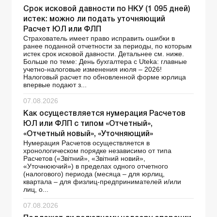
Срок исковой давности по НКУ (1 095 дней)
истек: можно ли подать уточняющий
Расчет ЮЛ или ФЛП
Страхователь имеет право исправить ошибки в
ранее поданной отчетности за периоды, по которым
истек срок исковой давности. Детальнее см. ниже.
Больше по теме: День бухгалтера с Uteka: главные
учетно-налоговые изменения июля – 2026!
Налоговый расчет по обновленной форме юрлица
впервые подают з...
07.08.2026
Как осуществляется нумерация Расчетов
ЮЛ или ФЛП с типом «Отчетный»,
«Отчетный новый», «Уточняющий»
Нумерация Расчетов осуществляется в
хронологическом порядке независимо от типа
Расчетов («Звітний», «Звітний новий»,
«Уточнюючий») в пределах одного отчетного
(налогового) периода (месяца – для юрлиц,
квартала – для физлиц-предпринимателей и/или
лиц, о...
07.08.2026