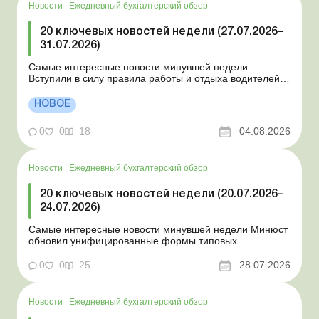
Новости
|
Ежедневный бухгалтерский обзор
20 ключевых новостей недели (27.07.2026–
31.07.2026)
Самые интересные новости минувшей недели
Вступили в силу правила работы и отдыха водителей
Президент подписал законы о мобилизации и военном
положении Для сельхозпредприятий и ФЛП введены
НОВОЕ
новые разовые статистические формы Со 2 августа
изменяется порядок зачисления отдельных периодов
0
0
18
04.08.2026
работы в стр...
Новости
|
Ежедневный бухгалтерский обзор
20 ключевых новостей недели (20.07.2026–
24.07.2026)
Самые интересные новости минувшей недели Минюст
обновил унифицированные формы типовых
документов для юрлиц Минэкономики отозвало
новость о создании координационного центра по
0
0
25
28.07.2026
организации бронирования У работника выявлен
статус «в розыске»: что нужно знать работодателям
Закон о ВПЛ: ка...
Новости
|
Ежедневный бухгалтерский обзор