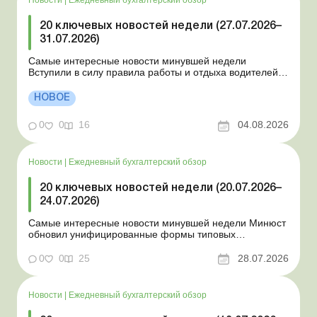
Новости
|
Ежедневный бухгалтерский обзор
20 ключевых новостей недели (27.07.2026–
31.07.2026)
Самые интересные новости минувшей недели
Вступили в силу правила работы и отдыха водителей
Президент подписал законы о мобилизации и военном
положении Для сельхозпредприятий и ФЛП введены
НОВОЕ
новые разовые статистические формы Со 2 августа
изменяется порядок зачисления отдельных периодов
0
0
16
04.08.2026
работы в стр...
Новости
|
Ежедневный бухгалтерский обзор
20 ключевых новостей недели (20.07.2026–
24.07.2026)
Самые интересные новости минувшей недели Минюст
обновил унифицированные формы типовых
документов для юрлиц Минэкономики отозвало
новость о создании координационного центра по
0
0
25
28.07.2026
организации бронирования У работника выявлен
статус «в розыске»: что нужно знать работодателям
Закон о ВПЛ: ка...
Новости
|
Ежедневный бухгалтерский обзор