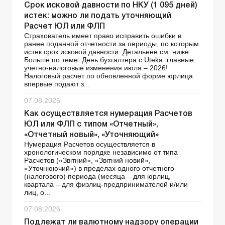
Срок исковой давности по НКУ (1 095 дней)
истек: можно ли подать уточняющий
Расчет ЮЛ или ФЛП
Страхователь имеет право исправить ошибки в
ранее поданной отчетности за периоды, по которым
истек срок исковой давности. Детальнее см. ниже.
Больше по теме: День бухгалтера с Uteka: главные
учетно-налоговые изменения июля – 2026!
Налоговый расчет по обновленной форме юрлица
впервые подают з...
07.08.2026
Как осуществляется нумерация Расчетов
ЮЛ или ФЛП с типом «Отчетный»,
«Отчетный новый», «Уточняющий»
Нумерация Расчетов осуществляется в
хронологическом порядке независимо от типа
Расчетов («Звітний», «Звітний новий»,
«Уточнюючий») в пределах одного отчетного
(налогового) периода (месяца – для юрлиц,
квартала – для физлиц-предпринимателей и/или
лиц, о...
07.08.2026
Подлежат ли валютному надзору операции