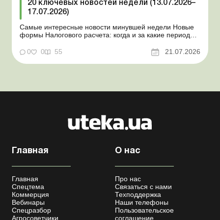
20 ключевых новостей недели (13.07.2026–
17.07.2026)
Самые интересные новости минувшей недели Новые
формы Налогового расчета: когда и за какие периоды
отчитываться Порядок оформления и
переоформления отсрочки от призыва во время
0
0
55
21.07.2026
мобилизации усовершенствован Кабмин создал
Координационный центр по организации
бронирования военнообязанных Верховная Ра...
Главная
О нас
Главная
Про нас
Спецтема
Связаться с нами
Коммерция
Техподдержка
Вебинары
Наши телефоны
Спецразбор
Пользовательское
Агросоветчики
соглашение