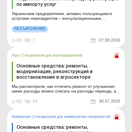
по импорту услуг
Украинским предприятиям, активно пользующимся
услугами нерезидентов – консультационными,
маркетинговыми, транспортными, ИТ-услугами,
рекламными, инжиниринговыми и прочими – следует
РАЗЪЯСНЕНИЕ
учитывать, что такие операции также находятся под
валютным надзором. Детальнее см. ниже. Больше по
0
0
7
07.08.2026
теме: Н...
Агро
|
Спецвыпуски для агропредприятий
Основные средства: ремонты,
модернизация, реконструкция и
восстановление в агросекторе
Мы рассмотрели, как отличить ремонт от улучшения,
какие расходы можно списать на расходы периода, а
какие нужно капитализировать, как оформить
первичные документы и как действовать в отдельных
0
0
84
30.07.2026
практических ситуациях – от техобслуживания
автомобиля до модернизации здания или ремонта
арендованно...
Коммерция
|
Спецвыпуски для коммерческих предприятий
Основные средства: ремонты,