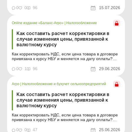
таможенных платежей в связи с изменениями в
законодательстве ЕС. Больше по теме: Эквивалент
0
0
96
15.07.2026
цены в иностранной валюте: учет у продавца и
покупателя Как составить расчет корректировки в
случае изменения цены, привязанной...
Online издание «Баланс-Агро»
|
Налогообложение
Как составить расчет корректировки в
случае изменения цены, привязанной к
валютному курсу
Как корректировать НДС, если цена товара в договоре
привязана к курсу НБУ и меняется на дату оплаты?
Когда составлять расчет корректировки, как его
заполнить при разных вариантах расчетов и какие
0
1
96
29.06.2026
особенности возникают, если между отгрузкой и
оплатой прошло более 1 095 дней? Ответы на эти
вопросы &...
Агро
|
Налогообложение и бухучет сельхозпредприятий
Как составить расчет корректировки в
случае изменения цены, привязанной к
валютному курсу
Как корректировать НДС, если цена товара в договоре
привязана к курсу НБУ и меняется на дату оплаты?
Когда составлять расчет корректировки, как его
заполнить при разных вариантах расчетов и какие
0
0
47
25.06.2026