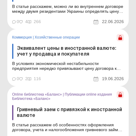
В статье расскажем, можно ли во внутреннем договоре
между двумя резидентами Украины определять цену с
привязкой к курсу иностранной валюты, и дадим
практические советы по формулировкам в договоре.
0
4
266
22.06.2026
На момент заключения договора стороны должны
согласовать все его существенные условия, в
частности цену...
Коммерция
|
Хозяйственные операции
Эквивалент цены в иностранной валюте:
учет у продавца и покупателя
В условиях экономической нестабильности
предприятия нередко привязывают цену договора к
инвалюте, чтобы свести к минимуму риски от
колебаний курса. В статье рассмотрим особенности
0
2
116
19.06.2026
бухгалтерского и налогового учета таких операций у
продавца и покупателя. Когда экономическая ситуация
нестабильна, субъ...
Online библиотека «Баланс»
|
Публикации online издания
Библиотека «Баланс»
Гривневый заем с привязкой к иностранной
валюте
В статье расскажем об особенностях оформления
договора, учета и налогообложения гривневого займа с
привязкой к инвалюте. Библиотека Баланс № 11