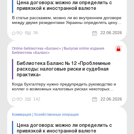
Цена договора: можно ли определить с
привязкой к иностранной валюте
В статье расскажем, можно ли во внутреннем договоре
между двумя резидентами Украины определять цену с
привязкой к курсу иностранной валюты, и дадим
практические советы по формулировкам в договоре.
0
0
36
22.06.2026
Баланс № 25 от 23 июня 2026 года На момент
заключения договора стороны должны согласовать все
его сущ...
Online библиотека «Баланс»
|
Выпуски online издания
Библиотека «Баланс»
Библиотека Баланс № 12 «Проблемные
расходы: налоговые риски и судебная
практика»
Когда бухгалтеру нужно предупредить руководство и
коллег о возможных налоговых рисках некоторых
операций, не лишними будут аргументы из судебных
решений, очерченные позиции налоговиков и
0
2
142
22.06.2026
сценарии разрешения ситуации. Все это пригодится и
тогда, когда бухгалтер должен оценить возможные
последствия ...
Коммерция
|
Хозяйственные операции
Цена договора: можно ли определить с
привязкой к иностранной валюте