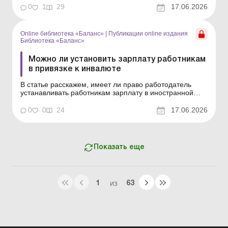
«Расчеты в иностранной валюте» Во времена
0
1
29
17.06.2026
финансовой нестабильности субъекты хозяйствования
нередко прибегают к заключению договора
гривневого...
Online библиотека «Баланс»
|
Публикации online издания
Библиотека «Баланс»
Можно ли установить зарплату работникам
в привязке к инвалюте
В статье расскажем, имеет ли право работодатель
устанавливать работникам зарплату в иностранной
валюте. Библиотека Баланс № 11 «Расчеты в
иностранной валюте» На практике работодатели
0
0
24
17.06.2026
довольно часто интересуются, имеют ли они право
установить работникам зарплату в инвалюте,
ежемесячно п...
Показать еще
1
63
ИЗ