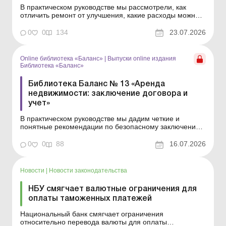
В практическом руководстве мы рассмотрели, как
отличить ремонт от улучшения, какие расходы можно
списать на расходы периода, а какие нужно
капитализировать, как оформить первичные документы
0
0
134
23.07.2026
и как действовать в отдельных практических ситуациях
– от техобслуживания автомобиля до модернизации
з...
Online библиотека «Баланс»
|
Выпуски online издания
Библиотека «Баланс»
Библиотека Баланс № 13 «Аренда
недвижимости: заключение договора и
учет»
В практическом руководстве мы дадим четкие и
понятные рекомендации по безопасному заключению
договора аренды, определению прав и обязанностей
сторон, минимизации рисков, эффективному
0
0
88
16.07.2026
урегулированию возможных конфликтов и
особенностям налогового и бухгалтерского учета у
сторон арендных отношений &n...
Новости
|
Новости законодательства
НБУ смягчает валютные ограничения для
оплаты таможенных платежей
Национальный банк смягчает ограничения
относительно перевода валюты для оплаты