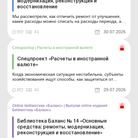
модернизация, реконструкция и
восстановление
Мы рассмотрели, как отличить ремонт от улучшения,
какие расходы можно списать на расходы периода, а
какие нужно капитализировать, как оформить
первичные документы и как действовать в отдельных
0
1
41
30.07.2026
практических ситуациях – от техобслуживания
автомобиля до модернизации здания или ремонта
арендованно...
Спецразбор
|
Расчеты в иностранной валюте
Спецпроект «Расчеты в иностранной
валюте»
Когда экономическая ситуация нестабильна, субъекты
хозяйствования ищут способы, как защититься от
обесценивания средств. И один из вариантов –
привязать цену в договоре с покупателем к инвалюте и
0
1
42
29.07.2026
таким образом подстраховаться от финансовых
потерь. Этот подход позволяет минимизировать
потери, н...
Online библиотека «Баланс»
|
Выпуски online издания
Библиотека «Баланс»
Библиотека Баланс № 14 «Основные
средства: ремонты, модернизация,
реконструкция и восстановление»