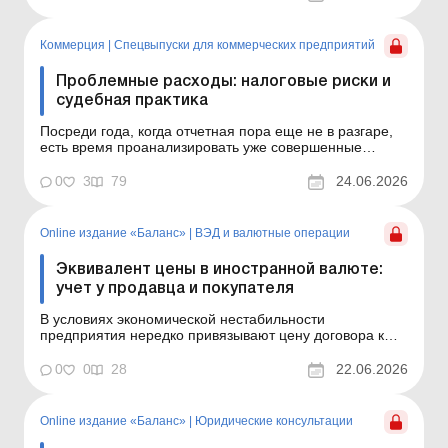
особенности возникают, если между отгрузкой и
оплатой прошло более 1 095 дней? Ответы на эти
вопросы &nd...
Коммерция
|
Спецвыпуски для коммерческих предприятий
Проблемные расходы: налоговые риски и
судебная практика
Посреди года, когда отчетная пора еще не в разгаре,
есть время проанализировать уже совершенные
операции и подумать о запланированных. Ведь
некоторые спорные вопросы по расходам
0
3
79
24.06.2026
откладываются, а ситуации обостряются при закрытии
года или проверке. Когда бухгалтеру нужно
предупредить руководство и к...
Online издание «Баланс»
|
ВЭД и валютные операции
Эквивалент цены в иностранной валюте:
учет у продавца и покупателя
В условиях экономической нестабильности
предприятия нередко привязывают цену договора к
инвалюте, чтобы свести к минимуму риски от
колебаний курса. В статье рассмотрим особенности
0
0
28
22.06.2026
бухгалтерского и налогового учета таких операций у
продавца и покупателя. Баланс № 25 от 23 июня 2026
года Когда эконо...
Online издание «Баланс»
|
Юридические консультации