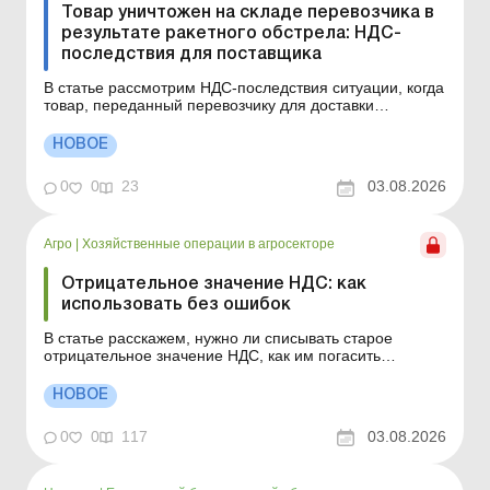
Товар уничтожен на складе перевозчика в
результате ракетного обстрела: НДС-
последствия для поставщика
В статье рассмотрим НДС-последствия ситуации, когда
товар, переданный перевозчику для доставки
покупателю, был уничтожен в результате обстрела, а
перевозчик компенсировал поставщику его стоимость.
НОВОЕ
Когда сдавать НН, если товар передали перевозчику,
но покупатель его не получил? Первое событие уже...
0
0
23
03.08.2026
Агро
|
Хозяйственные операции в агросекторе
Отрицательное значение НДС: как
использовать без ошибок
В статье расскажем, нужно ли списывать старое
отрицательное значение НДС, как им погасить
налоговый долг и вправе ли ГНС требовать уплаты
НДС только ради налоговой нагрузки. 1. Нужно ли
НОВОЕ
списывать отрицательное значение НДС, которому уже
более 1 095 дней? Отметка «более трех лет» часто ...
0
0
117
03.08.2026