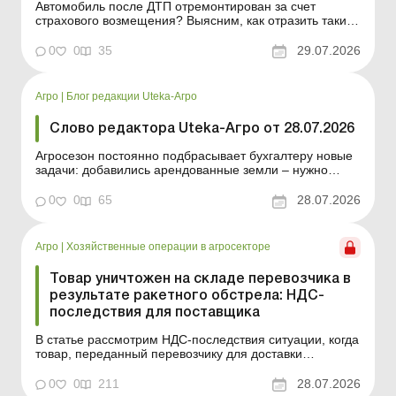
Автомобиль после ДТП отремонтирован за счет
страхового возмещения? Выясним, как отразить такие
операции в бухучете и возникают ли налоговые
обязательства по НДС в зависимости от того, кому
0
0
35
29.07.2026
страховая компания перечисляет средства –
собственнику авто или непосредственно СТО.
Основные средства: р...
Агро
|
Блог редакции Uteka-Агро
Слово редактора Uteka-Агро от 28.07.2026
Агросезон постоянно подбрасывает бухгалтеру новые
задачи: добавились арендованные земли – нужно
пересмотреть план посевов и распределение ОПР;
есть расходы под урожай будущего года – следует
0
0
65
28.07.2026
правильно показать незавершенное производство;
утрачен товар в дороге – нужно определить НД...
Агро
|
Хозяйственные операции в агросекторе
Товар уничтожен на складе перевозчика в
результате ракетного обстрела: НДС-
последствия для поставщика
В статье рассмотрим НДС-последствия ситуации, когда
товар, переданный перевозчику для доставки
покупателю, был уничтожен в результате обстрела, а
перевозчик компенсировал поставщику его стоимость.
0
0
211
28.07.2026
Когда сдавать НН, если товар передали перевозчику,