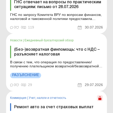
ГНС отвечает на вопросы по практическим
ситуациям: письмо от 28.07.2026
ГНС по запросу Комитета ВРУ по вопросам финансов,
налоговой и таможенной политики предоставила
ответы относительно применения отдельных норм
налогового законодательства Украины. Больше по
0
0
119
30.07.2026
теме: ГНС отвечает на вопросы по практическим
ситуациям: письмо от 23.07.2026 ГНС отвечает на
вопросы по практ...
Новости
|
Ежедневный бухгалтерский обзор
(Без-)возвратная финпомощь: что с НДС –
разъясняет налоговая
В связи с тем, что операция по предоставлению/
получению плательщиком возвратной/безвозвратной
финансовой помощи не подпадает под определение
операций по поставке товаров/услуг, такая операция
РАЗЪЯСНЕНИЕ
не является объектом обложения НДС. Детали см.
ниже. Больше по теме: Возвратная финансовая
0
0
29
29.07.2026
помощь получена ...
Коммерция
|
Учет, налоги и отчетность
Ремонт авто за счет страховых выплат