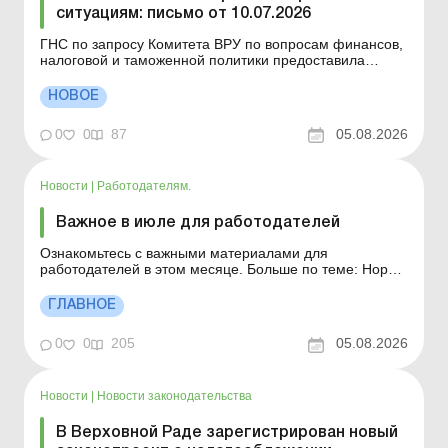
ситуациям: письмо от 10.07.2026
ГНС по запросу Комитета ВРУ по вопросам финансов,
налоговой и таможенной политики предоставила
ответы относительно применения отдельных норм
налогового законодательства Украины. Больше по
НОВОЕ
теме: ГНС отвечает на вопросы по практическим
ситуациям: письмо от 28.07.2026 ГНС отвечает на
0
0
87
05.08.2026
вопросы по практ...
Новости
|
Работодателям.
Важное в июле для работодателей
Ознакомьтесь с важными материалами для
работодателей в этом месяце. Больше по теме: Нормы
продолжительности рабочего времени на 2026 год
Ответственность за нарушение законодательства о
ГЛАВНОЕ
труде Не облагаемые налогом размеры доходов,
зависящие от МЗП и ПМ Также может быть полезным:
0
0
205
05.08.2026
Важное в июл...
Новости
|
Новости законодательства
В Верховной Раде зарегистрирован новый