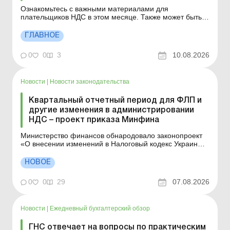
Ознакомьтесь с важными материалами для
плательщиков НДС в этом месяце. Также может быть
полезным: Важное в августе для ФЛП Важное в августе
для единщиков Важное в августе для работодателей
ГЛАВНОЕ
Квартальный отчетный период для ФЛП и другие
изменения в администрировании НДС – проект
0
0
3
10.08.2026
приказа М...
Новости
|
Новости законодательства
Квартальный отчетный период для ФЛП и
другие изменения в администрировании
НДС – проект приказа Минфина
Министерство финансов обнародовало законопроект
«О внесении изменений в Налоговый кодекс Украины
относительно усовершенствования
администрирования налога на добавленную
НОВОЕ
стоимость». Больше по теме: НДС: изменения-2026
НДС-регистрация: пошаговый алгоритм Министерство
0
0
29
07.08.2026
финансов 6 авгу...
Новости
|
Ежедневный бухгалтерский обзор
ГНС отвечает на вопросы по практическим