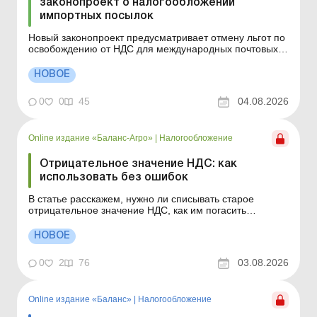
законопроект о налогообложении
импортных посылок
Новый законопроект предусматривает отмену льгот по
освобождению от НДС для международных почтовых
отправлений стоимостью до 150 евро. В то же время
частные бесплатные подарки стоимостью до 45 евро и
НОВОЕ
дальше не будут облагаться налогом. Больше по теме:
Предприниматель продает товары на международном
0
0
45
04.08.2026
...
Online издание «Баланс-Агро»
|
Налогообложение
Отрицательное значение НДС: как
использовать без ошибок
В статье расскажем, нужно ли списывать старое
отрицательное значение НДС, как им погасить
налоговый долг и вправе ли ГНС требовать уплаты
НДС только ради налоговой нагрузки. 1. Нужно ли
НОВОЕ
списывать отрицательное значение НДС, которому уже
более 1 095 дней? Отметка «более трех лет» част...
0
2
76
03.08.2026
Online издание «Баланс»
|
Налогообложение