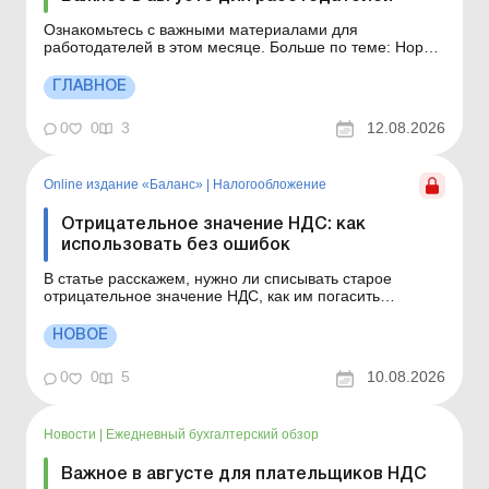
Ознакомьтесь с важными материалами для
работодателей в этом месяце. Больше по теме: Нормы
продолжительности рабочего времени на 2026 год
Ответственность за нарушение законодательства о
ГЛАВНОЕ
труде Не облагаемые налогом размеры доходов,
зависящие от МЗП и ПМ Также может быть полезным:
0
0
3
12.08.2026
Важное в авг...
Online издание «Баланс»
|
Налогообложение
Отрицательное значение НДС: как
использовать без ошибок
В статье расскажем, нужно ли списывать старое
отрицательное значение НДС, как им погасить
налоговый долг и вправе ли ГНС требовать уплаты
НДС только ради налоговой нагрузки. 1. Нужно ли
НОВОЕ
списывать отрицательное значение НДС, которому уже
более 1 095 дней? Отметка «более трех лет» част...
0
0
5
10.08.2026
Новости
|
Ежедневный бухгалтерский обзор
Важное в августе для плательщиков НДС