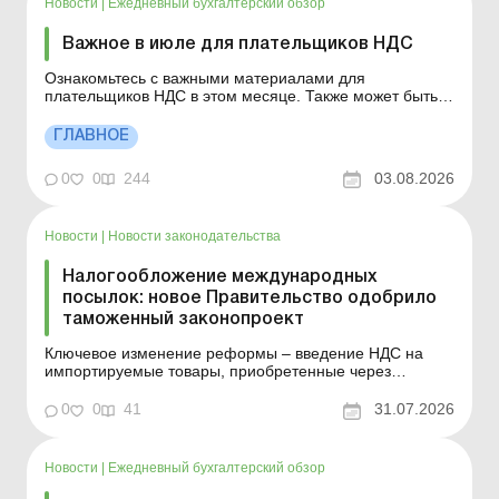
Новости
|
Ежедневный бухгалтерский обзор
Важное в июле для плательщиков НДС
Ознакомьтесь с важными материалами для
плательщиков НДС в этом месяце. Также может быть
полезным: Важное в июле для ФЛП Важное в июле для
единщиков Важное в июле для работодателей
ГЛАВНОЕ
(Без-)возвратная финпомощь: что с НДС – разъясняет
налоговая Как рассчитать объем поставок с целью
0
0
244
03.08.2026
регистрации...
Новости
|
Новости законодательства
Налогообложение международных
посылок: новое Правительство одобрило
таможенный законопроект
Ключевое изменение реформы – введение НДС на
импортируемые товары, приобретенные через
маркетплейсы, начиная с 0 евро (посылки стоимостью
до 150 евро НДС не облагаются). Детали см. ниже.
0
0
41
31.07.2026
Больше по теме: Предприниматель продает товары на
международном маркетплейсе: как и когда определять
доход...
Новости
|
Ежедневный бухгалтерский обзор