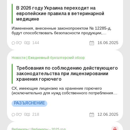
В 2026 году Украина переходит на
европейские правила в ветеринарной
медицине
Изменения, внесенные законопроектом № 12285-д,
будут способствовать безопасности продукции,
здоровью животных и, в конце концов, людей. А еще –
сделают украинский рынок более прозрачным,
0
0
144
16.06.2025
конкурентоспособным и открытым для инноваций.
Больше по теме: Фитосанитарные и ветеринарные
требования к с...
Новости
|
Ежедневный бухгалтерский обзор
Требования по соблюдению действующего
законодательства при лицензировании
хранения горючего
СХ, имеющие лицензию на хранение горючего
(исключительно для нужд собственного потребления
или промышленной переработки), в том числе
осуществляющие сельхозпроизводство, должны
РАЗЪЯСНЕНИЕ
владеть информацией о хранении горючего, подаче
отчетности, регистрации акцизного склада,
0
0
218
12.06.2025
регистрации оборудования, установ...
Вебинары
|
Вебинары - 2025 год