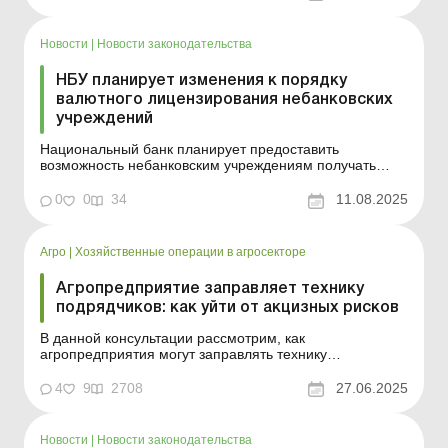
злоупотреблений. Это означает более быстрое
рассмотрение, прозрачность и защиту прав бизнеса.
Бо...
Новости
|
Новости законодательства
НБУ планирует изменения к порядку
валютного лицензирования небанковских
учреждений
Национальный банк планирует предоставить
возможность небанковским учреждениям получать
лицензию на осуществление валютных операций и
осуществлять такие операции при предоставлении
0
0
34
11.08.2025
финансовой платежной услуги по эквайрингу
платежных инструментов. Проект соответствующих
изменений к Положению о порядк...
Агро
|
Хозяйственные операции в агросекторе
Агропредприятие заправляет технику
подрядчиков: как уйти от акцизных рисков
В данной консультации рассмотрим, как
агропредприятия могут заправлять технику
подрядчиков, чтобы такие действия не признали
реализацией горючего. Довольно часто для
4
9
2708
27.06.2025
выполнения тех или иных сельскохозяйственных работ
агропредприятия вынуждены привлекать к работе
подрядчиков. Согласно Гражданскому ко...
Новости
|
Новости законодательства