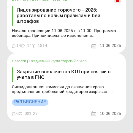
Лицензирование горючего - 2025:
работаем по новым правилам и без
штрафов
Начало трансляции 11.06.2025 г. в 11:00. Программа
вебинара Принципиальные изменения в
лицензировании горючего в 2025 году: хранение для
собственных нужд и не только. На что следует
14
14
1914
11.06.2025
обратить внимание. Когда хранение возможно без
лицензии, когда нужна бесплатная лицензия и для чего
нужно отделят...
Новости
|
Ежедневный бухгалтерский обзор
Закрытие всех счетов ЮЛ при снятии с
учета в ГНС
Ликвидационная комиссия до окончания срока
предъявления требований кредиторов закрывает
счета, открытые в финансовых учреждениях, кроме
одного (ликвидационного) счета, используемого для
РАЗЪЯСНЕНИЕ
расчетов с кредиторами при ликвидации юрлица.
Больше по теме: Ликвидация предприятий и
0
0
27
10.06.2025
прекращение ФЛП Необходимо...