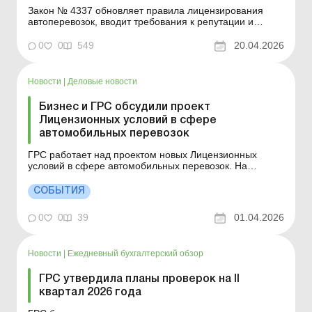
Закон № 4337 обновляет правила лицензирования
автоперевозок, вводит требования к репутации и
финансовому состоянию перевозчиков, а большинство
новых норм начнет действовать через год. Больше по
0
0
549
20.04.2026
теме: Грузоперевозки по Украине и за границу
Льготные городские перевозки пассажиров: учет НДС
Вст...
Новости
|
Деловые новости
Бизнес и ГРС обсудили проект
Лицензионных условий в сфере
автомобильных перевозок
ГРС работает над проектом новых Лицензионных
условий в сфере автомобильных перевозок. На
круглом столе были обсуждены ключевые вопросы,
непосредственно влияющие на работу перевозчиков.
СОБЫТИЯ
Детали см. ниже. Больше по теме: Можно ли заключить
договор о полной материальной ответственности с
0
0
39
01.04.2026
води...
Новости
|
Ежедневный бухгалтерский обзор
ГРС утвердила планы проверок на ІІ
квартал 2026 года