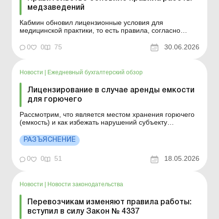
медзаведений
Кабмин обновил лицензионные условия для
медицинской практики, то есть правила, согласно
которым заведения здравоохранения и ФЛП могут
оказывать медицинскую помощь. Больше по теме:
0
0
75
30.06.2026
Медицинская лицензия: что нужно сделать
лицензиатам в 2026 году Организация и проведение
мероприятий для групп равных ...
Новости
|
Ежедневный бухгалтерский обзор
Лицензирование в случае аренды емкости
для горючего
Рассмотрим, что является местом хранения горючего
(емкость) и как избежать нарушений субъекту
хозяйствования.Больше по теме:Списание горючего
для сельхозтехники без путевых листов: документы,
РАЗЪЯСНЕНИЕ
риски и судебная практикаХранение остатков горючего
после аннулирования лицензии: какой штраф грозит
0
0
51
18.05.2026
пр...
Новости
|
Новости законодательства
Перевозчикам изменяют правила работы:
вступил в силу Закон № 4337