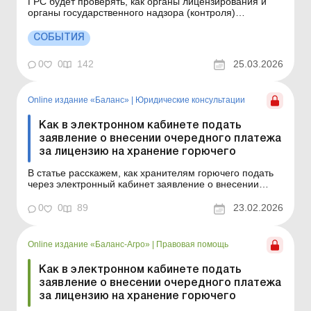
ГРС будет проверять, как органы лицензирования и
органы государственного надзора (контроля)
соблюдают требования законодательства. Больше по
теме: Договор аренды техники с экипажем: что
СОБЫТИЯ
проверить бухгалтеру в 2026 году Может ли ГНС
требовать от налогоплательщика проведения
0
0
142
25.03.2026
инвентаризации во время ...
Online издание «Баланс»
|
Юридические консультации
Как в электронном кабинете подать
заявление о внесении очередного платежа
за лицензию на хранение горючего
В статье расскажем, как хранителям горючего подать
через электронный кабинет заявление о внесении
очередного платежа за лицензию на хранение
горючего для собственных нужд. Баланс № 8 от 24
0
0
89
23.02.2026
февраля 2026 года Субъектам хозяйствования,
имеющим лицензию на хранение горючего для
собственных нужд (далее...
Online издание «Баланс-Агро»
|
Правовая помощь
Как в электронном кабинете подать
заявление о внесении очередного платежа
за лицензию на хранение горючего