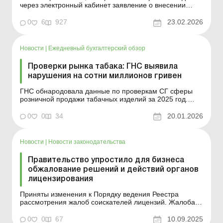
через электронный кабинет заявление о внесении
очередного платежа за лицензию на хранение
горючего для собственных нужд. Субъектам
0
6
927
23.02.2026
хозяйствования, имеющим лицензию на хранение
горючего для собственных нужд (далее – лицензия на
хранение горючег...
Новости
|
Ежедневный бухгалтерский обзор
Проверки рынка табака: ГНС выявила
нарушения на сотни миллионов гривен
ГНС обнародовала данные по проверкам СГ сферы
розничной продажи табачных изделий за 2025 год.
Больше по теме: Доход ФЛП: как (не)утратить «алко-
табачную» лицензию В течение 2025 года ГНС ​​
0
0
34
20.01.2026
провела почти 13,9 тыс. проверок субъектов
хозяйствования, работающих в сфере розничной
продажи та...
Новости
|
Новости законодательства
Правительство упростило для бизнеса
обжалование решений и действий органов
лицензирования
Приняты изменения к Порядку ведения Реестра
рассмотрения жалоб соискателей лицензий. Жалоба
предпринимателя должна сразу попадать в систему –
без ручного вмешательства, без риска задержек или
0
0
67
10.09.2025