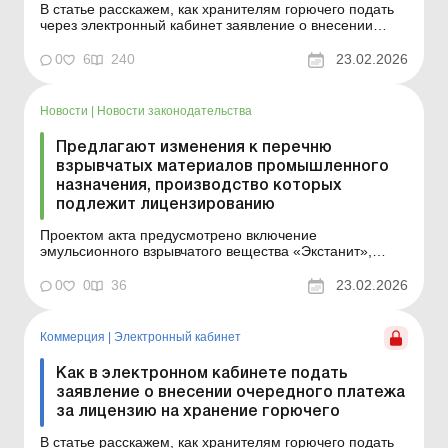
В статье расскажем, как хранителям горючего подать
через электронный кабинет заявление о внесении
очередного платежа за лицензию на хранение
горючего для собственных нужд. Баланс-Агро № 8 от
0
6
240
23.02.2026
24 февраля 2026 года Субъектам хозяйствования,
имеющим лицензию на хранение горючего для
собственных нужд (...
Новости
|
Новости законодательства
Предлагают изменения к перечню
взрывчатых материалов промышленного
назначения, производство которых
подлежит лицензированию
Проектом акта предусмотрено включение
эмульсионного взрывчатого вещества «Экстанит»,
взрывчатого эмульсионного вещества наливного типа
«Эвонит» и взрывчатого эмульсионного вещества
0
0
36
23.02.2026
«Украинит ПП-2А» в Перечень взрывчатых материалов
промышленного назначения, произво...
Коммерция
|
Электронный кабинет
Как в электронном кабинете подать
заявление о внесении очередного платежа
за лицензию на хранение горючего
В статье расскажем, как хранителям горючего подать