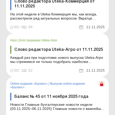
Слово редактора Uteka-Коммерция от
11.11.2025
На этой неделе в Uteka-Коммерция мы, как всегда,
рассмотрели ряд актуальных вопросов. Вкратце
ознакомлю вас с темами публикаций. Уважаемые
коллеги! На этой неделе в Uteka-Коммерция мы
0
0
84
11.11.2025
рассмотрели следующие вопросы. В каких случаях
НДС можно включать в первоначальную стоимость
товаров: законодатель...
Агро
|
Блог редакции Uteka-Агро
Слово редактора Uteka-Агро от 11.11.2025
Каждый раз при подготовке нового выпуска Uteka-Агро
мы стремимся не только подобрать наиболее
актуальные темы, но и преподнести материалы так,
чтобы каждый бухгалтер агропредприятия мог сразу
0
1
62
11.11.2025
применить полученные знания на практике. В данном
номере вы найдете примеры из практики, ссылки на
действующ...
Online издание «Баланс»
|
Выпуски online издания
«Баланс»
Баланс № 45 от 11 ноября 2025 года
Новости Главные бухгалтерские новости недели
(03.11.2025–06.11.2025) Главные новости о важнейших
изменениях в законодательстве – обновляется