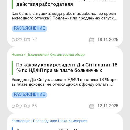
действия работодателя
Как быть в ситуации, когда работник заболел во время
ежегодного отпуска? Подлежит ли продлению отпуск
после болезни или его следует перенести на другой
период? Больше по теме: Больничные и декретные
РАЗЪЯСНЕНИЕ
совместителям в 2025 году: когда и как оплачивать
Больничный после отпуска по уходу за ребенком: ка...
0
0
72
19.11.2025
Новости
|
Ежедневный бухгалтерский обзор
По какому коду резидент Дія Сіті платит 18
% по НДФЛ при выплате больничных
Резидент Дія Сіті уплачивает НДФЛ по ставке 18 % при
выплате доходов, не относящихся к фонду оплаты
труда, по коду классификации доходов бюджета –
11010400. Подробнее см. ниже. Больше по теме: Два
РАЗЪЯСНЕНИЕ
варианта уплаты корпоративного налога (налог на
прибыль) для резидентов Дія Сіті Резиденты Дія ...
0
0
55
12.11.2025
Коммерция
|
Блог редакции Uteka-Коммерция