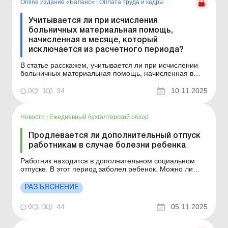
Online издание «Баланс»
|
Оплата труда и кадры
Учитывается ли при исчисления
больничных материальная помощь,
начисленная в месяце, который
исключается из расчетного периода?
В статье расскажем, учитывается ли при исчислении
больничных материальная помощь, начисленная в
месяце, который исключается из расчетного периода?
Баланс № 45 от 11 ноября 2025 года Практическая
0
1
34
10.11.2025
ситуация Работник не работал по уважительной
причине (временная нетрудоспособность) в течение
всего ав...
Новости
|
Ежедневный бухгалтерский обзор
Продлевается ли дополнительный отпуск
работникам в случае болезни ребенка
Работник находится в дополнительном социальном
отпуске. В этот период заболел ребенок. Можно ли
продлить дни такого отпуска на срок лечения? Больше
по теме: Можно ли отзывать работников из отпусков во
РАЗЪЯСНЕНИЕ
время военного положения? Отпуск (в частности,
ежегодный и дополнительный социальный на детей)
0
0
44
05.11.2025
не ...