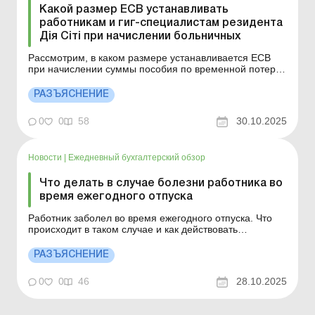
Какой размер ЕСВ устанавливать
работникам и гиг-специалистам резидента
Дія Сіті при начислении больничных
Рассмотрим, в каком размере устанавливается ЕСВ
при начислении суммы пособия по временной потере
трудоспособности (больничные) и суммы пособия по
беременности и родам работникам и гиг-специалистам
РАЗЪЯСНЕНИЕ
резидента Дія Сіті (кроме резидента Дія Сіті, который
одновременно имеет статус резидента Дефенс Сіті)?...
0
0
58
30.10.2025
Новости
|
Ежедневный бухгалтерский обзор
Что делать в случае болезни работника во
время ежегодного отпуска
Работник заболел во время ежегодного отпуска. Что
происходит в таком случае и как действовать
работодателю? Больше по теме: Особенности
предоставления отпусков в период военного
РАЗЪЯСНЕНИЕ
положения Продолжительность отпуска по основному
месту работы больше, чем на работе по
0
0
46
28.10.2025
совместительству: что делать? Есл...