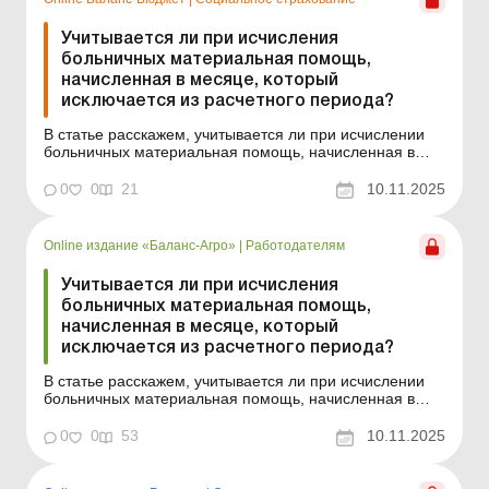
Учитывается ли при исчисления
больничных материальная помощь,
начисленная в месяце, который
исключается из расчетного периода?
В статье расскажем, учитывается ли при исчислении
больничных материальная помощь, начисленная в
месяце, который исключается из расчетного периода?
Баланс-Бюджет № 45 от 11 ноября 2025 года
0
0
21
10.11.2025
Практическая ситуация Работник не работал по
уважительной причине (временная
нетрудоспособность) в течение в...
Online издание «Баланс-Агро»
|
Работодателям
Учитывается ли при исчисления
больничных материальная помощь,
начисленная в месяце, который
исключается из расчетного периода?
В статье расскажем, учитывается ли при исчислении
больничных материальная помощь, начисленная в
месяце, который исключается из расчетного периода?
Баланс-Агро № 45 от 11 ноября 2025 года
0
0
53
10.11.2025
Практическая ситуация Работник не работал по
уважительной причине (временная
нетрудоспособность) в течение все...