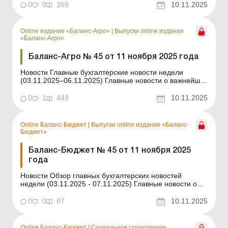
ежедневно Содержание номера Юридические
0
0
269
10.11.2025
консультации Читать Может ли ГНС обращаться в суд
относительно признания договора налогоплат...
Online издание «Баланс-Агро»
|
Выпуски online издания
«Баланс-Агро»
Баланс-Агро № 45 от 11 ноября 2025 года
Новости Главные бухгалтерские новости недели
(03.11.2025–06.11.2025) Главные новости о важнейших
изменениях в законодательстве – обновляется
ежедневно Содержание номера Правовая помощь
0
1
449
10.11.2025
Читать Может ли ГНС обращаться в суд относительно
признания договора налогоплательщика н...
Online Баланс-Бюджет
|
Выпуски online издания «Баланс-
Бюджет»
Баланс-Бюджет № 45 от 11 ноября 2025
года
Новости Обзор главных бухгалтерских новостей
недели (03.11.2025 - 07.11.2025) Главные новости о
важнейших изменениях в законодательстве –
обновляется ежедневно Содержание номера
0
0
87
10.11.2025
Юридические вопросы Читать Злоупотребление
властью и служебным положением: правовые аспекты
Социальн...
Online Баланс-Бюджет
|
Социальное страхование