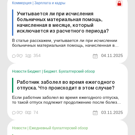
Коммерция
|
Зарплата и кадры
Учитывается ли при исчисления
больничных материальная помощь,
начисленная в месяце, который
исключается из расчетного периода?
В статье расскажем, учитывается ли при исчислении
больничных материальная помощь, начисленная в
месяце, который исключается из расчетного периода?
Практическая ситуация Работник не работал по
0
1
354
04.11.2025
уважительной причине (временная
нетрудоспособность) в течение всего августа 2025 года
(с первого по последн...
Новости Бюджет
|
Бюджет. Бухгалтерский обзор
Работник заболел во время ежегодного
отпуска. Что происходит в этом случае?
Если работник заболел во время ежегодного отпуска,
то такой отпуск подлежит продолжению после болезни
или перенесению по соглашению сторон на другой
период. В случае продления отпуска отпускные за дни
0
0
74
03.11.2025
болезни, выплаченные ранее, засчитываются как
оплата продленного отпуска. За дни болезни
насчитыва...
Новости
|
Ежедневный бухгалтерский обзор