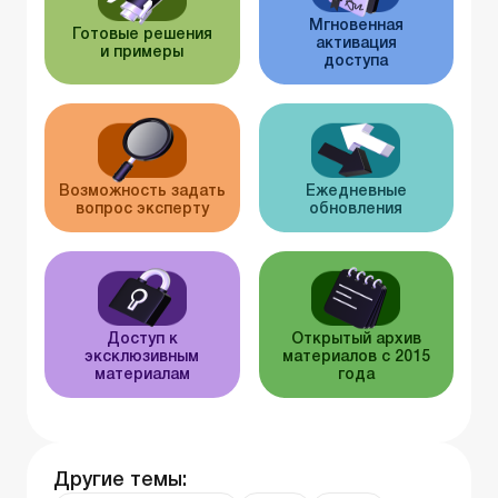
Мгновенная
Готовые решения
активация
и примеры
доступа
Возможность задать
Ежедневные
вопрос эксперту
обновления
Доступ к
Открытый архив
эксклюзивным
материалов с 2015
материалам
года
Другие темы: