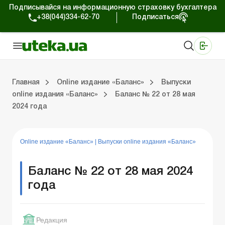
Подписывайся на информационную страховку бухгалтера
+38(044)334-62-70
Подписаться
Медицинские КНП
Online издание «Баланс»
Online издание «Баланс-Агро»
Online библиотека «Баланс»
Портал Баланс-Бюджет
Сервисы Баланс-Бюджет
Мир позитива
Выпуски online издания «Баланс»
Оплата труда и кадры
Касса и расчеты
Упра
С
Бу
ВЭ
Ар
Главная
Online издание «Баланс»
Выпуски
online издания «Баланс»
Баланс № 22 от 28 мая
2024 года
дания «Баланс»
ры
счеты
Управленческий учет
Судебная практика
Бухгалтерский учет и финотчетность
ВЭД и валютные операции
Аренда и лизинг
Справочная информация
Юридические консультации
Online издание «Баланс»
|
Выпуски online издания «Баланс»
Баланс № 22 от 28 мая 2024
года
Редакция