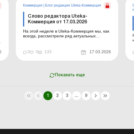
Неправильное решение или фор...
Коммерция
|
Блог редакции Uteka-Коммерция
Слово редактора Uteka-
Коммерция от 17.03.2026
На этой неделе в Uteka-Коммерция мы, как
Нов
всегда, рассмотрели ряд актуальных
вопросов. Вкратце ознакомлю вас с темами
и
статей, опубликованных на этой неделе в
Uteka-Коммерция. Уважаемые коллеги!
6
0
0
133
17.03.2026
С
Вкратце ознакомлю вас с темами статей,
к
опубликованных на этой неделе в Uteka-
Коммерция. Санкции за невыпо...
.
Показать еще
1
2
3
...
9