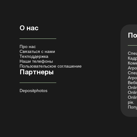
О нас
По
Про нас
Связаться с нами
Спец
Техподдержка
Кадр
Наши телефоны
Коме
Пользовательское соглашение
Агро 
Партнеры
Спец
Агро
Вебі
Onli
Depositphotos
Onli
Onli
рік.
Попу