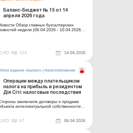
Баланс-Бюджет № 15 от 14
апреля 2026 года
ости Обзор главных бухгалтерских
новостей недели (06.04.2026 - 10.04.2026)
Главные новости о важнейших изменениях
в законодательстве – обновляется
ежедневно Содержание номера Кадры и
плата Читать Педагогический стаж для
0
0
114
14.04.2026
надбавки за выслугу лет: как правильно
определить Чи...
Online издание «Баланс»
|
Налогообложение
Операции между плательщиком
налога на прибыль и резидентом
Дія Сіті: налоговые последствия
Стороны заключили договоры о продаже
объекта интеллектуальной собственности и
предоставлении услуг. Поставщиком в этих
договорах является резидент Дія Сіті, а
покупателем – плательщик налога на
0
0
57
06.04.2026
прибыль по базовой ставке, который
корректирует финрезультат на все разницы.