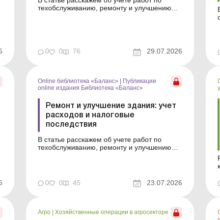
В статье расскажем об учете работ по
техобслуживанию, ремонту и улучшению
зданий, классифицированных как объекты
основных средств (производственные/
непроизводственные) или объекты
инвестиционной недвижимости. Как
определить, относится ли здание к
ст
6
0
0
76
29.07.2026
операционной или инвестиционной
недвижимости? Ошибк...
Online библиотека «Баланс»
|
Публикации
online издания Библиотека «Баланс»
Ремонт и улучшение здания: учет
расходов и налоговые
последствия
В статье расскажем об учете работ по
техобслуживанию, ремонту и улучшению
зданий, классифицированных как объекты
основных средств (производственные/
непроизводственные) или объекты
инвестиционной недвижимости. Библиотека
6
0
0
45
23.07.2026
Баланс № 14 «Основные средства:
ремонты, модернизация, реконструкция и
в...
Агро
|
Хозяйственные операции в агросекторе