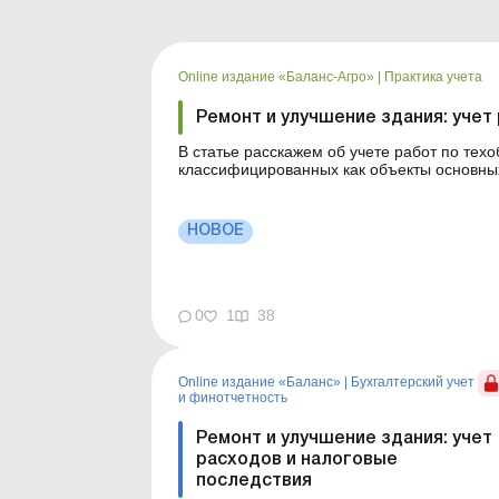
Online издание «Баланс-Агро»
|
Практика учета
Ремонт и улучшение здания: учет
В статье расскажем об учете работ по тех
классифицированных как объекты основных
объекты инвестиционной недвижимости. Как определить, относится ли здание к операционной
или инвестиционной недвижимости? Оши..
НОВОЕ
0
1
38
Online издание «Баланс»
|
Бухгалтерский учет
и финотчетность
Ремонт и улучшение здания: учет
расходов и налоговые
последствия