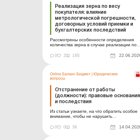
Реализация зерна по весу
покупателя: влияние
метрологической погрешности,
договорных условий приемки и
бухгалтерских последствий
Рассмотрены особенности определения
количества зерна в случае реализации по
результатам взвешивания покупателем, с
учетом влияния метрологической
0
2
185
22.06.202
погрешности, договорных условий приемки
и последствий для бухгалтерского учета и
признания дохода. В практике реализации
Online Баланс-Бюджет
|
Юридические
зерновых и масличных культур расп...
вопросы
Отстранение от работы
(должности): правовые основания
и последствия
Из статьи узнаете, на что обратить особое
внимание, чтобы не нарушить
законодательство и оградить учреждение о
судебных споров. Баланс-Бюджет № 15 от
0
0
36
14.04.202
14 апреля 2026 года Отстранение от
работы – шаг, который всегда под