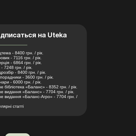
дписаться на Uteka
тема - 8400 грн. / рік.
овик - 7116 грн. / рік.
рція - 6864 грн. / рік.
- 7248 грн. / рік.
розбір - 8400 грн. / рік.
порадники - 3600 грн. / рік.
нари - 6000 грн. / рік.
ne бібліотека «Баланс» - 8352 грн. / рік.
ne видання «Баланс» - 7704 грн. / рік.
ne видання «Баланс-Агро» - 7704 грн. /
лярні статті