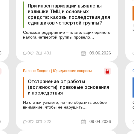
При инвентаризации выявлены
излишки ТМЦ и основных
средств: каковы последствия для
единщиков четвертой группы?
Нов
Сельхозпредприятие – плательщик единого
налога четвертой группы провело
инвентаризацию и выявило излишки не
оприходованных при покупке товаров,
зар
продукции собственного производства, а
6
0
2
491
09.06.2026
также основных средств (далее – ОС). Как
повлияют такие излишки при их
оприходовании на долю сельхозтовар...
Баланс-Бюджет
|
Юридические вопросы.
Отстранение от работы
(должности): правовые основания
и последствия
Из статьи узнаете, на что обратить особое
внимание, чтобы не нарушить
законодательство и оградить учреждение от
т
судебных споров. Отстранение от работы –
6
шаг, который всегда под микроскопом: и со
0
0
222
09.04.2026
стороны контролирующих органов, и в
случае возможного судебного спора.