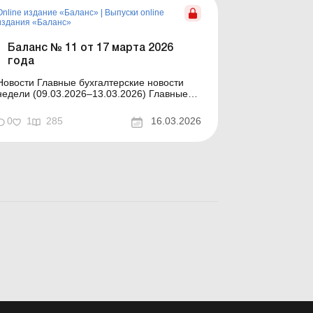
В статье рассмотрено,...
Online издание «Баланс»
|
Выпуски online
издания «Баланс»
Баланс № 11 от 17 марта 2026
года
ости Главные бухгалтерские новости
недели (09.03.2026–13.03.2026) Главные
новости о важнейших изменениях в
законодательстве – обновляется ежедневно
0
1
285
16.03.2026
одержание номера Юридические
онсультации Читать Может ли ГНС
требовать от налогоплательщика
проведения инвентаризации во...