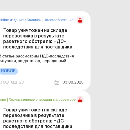
Online издание «Баланс»
|
Налогообложение
Товар уничтожен на складе
перевозчика в результате
ракетного обстрела: НДС-
последствия для поставщика
В статье рассмотрим НДС-последствия
ситуации, когда товар, переданный
перевозчику для доставки покупателю, был
уничтожен в результате обстрела, а
НОВОЕ
перевозчик компенсировал поставщику его
оимость. Когда сдавать НН, если товар
0
0
23
03.08.2026
передали перевозчику, но покупатель его
не получил? Первое событие уже...
Агро
|
Хозяйственные операции в агросекторе
Товар уничтожен на складе
перевозчика в результате
ракетного обстрела: НДС-
последствия для поставщика