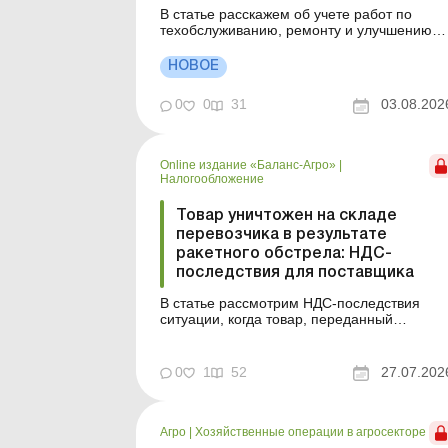
В статье расскажем об учете работ по
техобслуживанию, ремонту и улучшению
зданий, классифицированных как объекты
основных средств (производственные/
НОВОЕ
непроизводственные) или объекты
инвестиционной недвижимости. Как
0
0
31
03.08.202
определить, относится ли здание к
операционной или инвестиционной
недвижимости? Оши...
Online издание «Баланс-Агро»
|
Налогообложение
Товар уничтожен на складе
перевозчика в результате
ракетного обстрела: НДС-
последствия для поставщика
В статье рассмотрим НДС-последствия
ситуации, когда товар, переданный
перевозчику для доставки покупателю, был
уничтожен в результате обстрела, а
перевозчик компенсировал поставщику его
0
1
52
27.07.202
стоимость. Когда сдавать НН, если товар
передали перевозчику, но покупатель его
не получил? Первое событие уже...
Агро
|
Хозяйственные операции в агросекторе