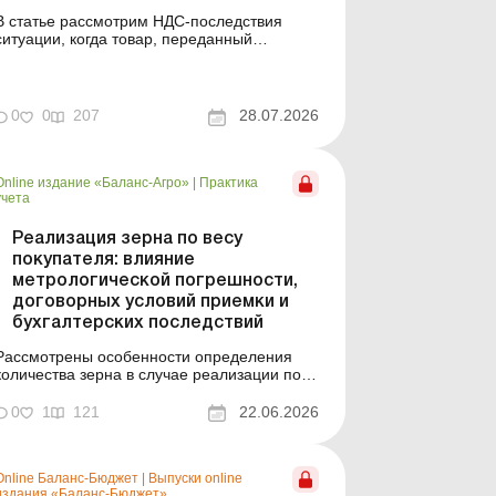
В статье рассмотрим НДС-последствия
ситуации, когда товар, переданный
перевозчику для доставки покупателю, был
уничтожен в результате обстрела, а
перевозчик компенсировал поставщику его
оимость. Когда сдавать НН, если товар
0
0
207
28.07.2026
передали перевозчику, но покупатель его
не получил? Первое событие уже п...
Online издание «Баланс-Агро»
|
Практика
учета
Реализация зерна по весу
покупателя: влияние
метрологической погрешности,
договорных условий приемки и
бухгалтерских последствий
Рассмотрены особенности определения
количества зерна в случае реализации по
результатам взвешивания покупателем, с
учетом влияния метрологической
0
1
121
22.06.2026
погрешности, договорных условий приемки
и последствий для бухгалтерского учета и
признания дохода. Баланс-Агро № 25 от 23
Online Баланс-Бюджет
|
Выпуски online
июня 2026 года В практике реал...
издания «Баланс-Бюджет»