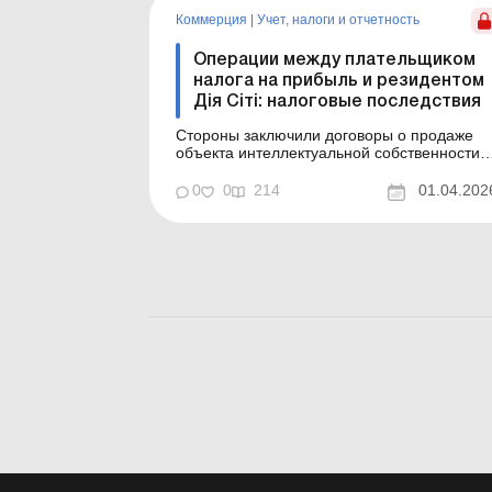
микроскопом: и со стороны
Коммерция
|
Учет, налоги и отчетность
контролирующих органов, и в случае
возможного с...
Операции между плательщиком
налога на прибыль и резидентом
Дія Сіті: налоговые последствия
Стороны заключили договоры о продаже
объекта интеллектуальной собственности 
предоставлении услуг. Поставщиком в этих
договорах является резидент Дія Сіті, а
0
0
214
01.04.202
покупателем – плательщик налога на
прибыль по базовой ставке, который
корректирует финрезультат на все разницы
В статье рассмотрено, к...