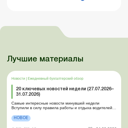
Лучшие материалы
Новости
|
Ежедневный бухгалтерский обзор
20 ключевых новостей недели (27.07.2026–
31.07.2026)
Самые интересные новости минувшей недели
Вступили в силу правила работы и отдыха водителей
Президент подписал законы о мобилизации и военном
положении Для сельхозпредприятий и ФЛП введены
НОВОЕ
новые разовые статистические формы Со 2 августа
изменяется порядок зачисления отдельных периодов