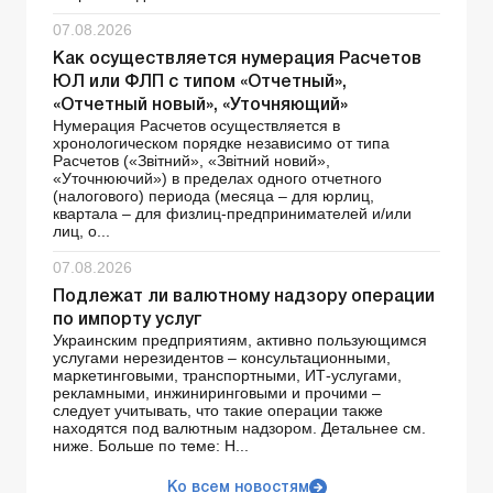
07.08.2026
Как осуществляется нумерация Расчетов
ЮЛ или ФЛП с типом «Отчетный»,
«Отчетный новый», «Уточняющий»
Нумерация Расчетов осуществляется в
хронологическом порядке независимо от типа
Расчетов («Звітний», «Звітний новий»,
«Уточнюючий») в пределах одного отчетного
(налогового) периода (месяца – для юрлиц,
квартала – для физлиц-предпринимателей и/или
лиц, о...
07.08.2026
Подлежат ли валютному надзору операции
по импорту услуг
Украинским предприятиям, активно пользующимся
услугами нерезидентов – консультационными,
маркетинговыми, транспортными, ИТ-услугами,
рекламными, инжиниринговыми и прочими –
следует учитывать, что такие операции также
находятся под валютным надзором. Детальнее см.
ниже. Больше по теме: Н...
Ко всем новостям