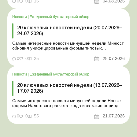
0
0
16
04.08.2026
работы в стр...
Новости
|
Ежедневный бухгалтерский обзор
20 ключевых новостей недели (20.07.2026–
24.07.2026)
Самые интересные новости минувшей недели Минюст
обновил унифицированные формы типовых
документов для юрлиц Минэкономики отозвало
новость о создании координационного центра по
0
0
25
28.07.2026
организации бронирования У работника выявлен
статус «в розыске»: что нужно знать работодателям
Закон о ВПЛ: ка...
Новости
|
Ежедневный бухгалтерский обзор
20 ключевых новостей недели (13.07.2026–
17.07.2026)
Самые интересные новости минувшей недели Новые
формы Налогового расчета: когда и за какие периоды
отчитываться Порядок оформления и
переоформления отсрочки от призыва во время
0
0
55
21.07.2026
мобилизации усовершенствован Кабмин создал
Координационный центр по организации
бронирования военнообязанных Верховная Ра...