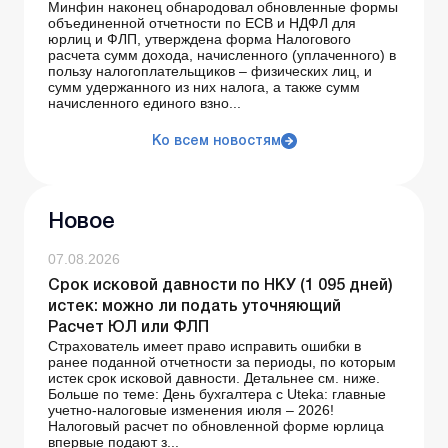
Минфин наконец обнародовал обновленные формы
объединенной отчетности по ЕСВ и НДФЛ для
юрлиц и ФЛП, утверждена форма Налогового
расчета сумм дохода, начисленного (уплаченного) в
пользу налогоплательщиков – физических лиц, и
сумм удержанного из них налога, а также сумм
начисленного единого взно...
Ко всем новостям
Новое
07.08.2026
Срок исковой давности по НКУ (1 095 дней)
истек: можно ли подать уточняющий
Расчет ЮЛ или ФЛП
Страхователь имеет право исправить ошибки в
ранее поданной отчетности за периоды, по которым
истек срок исковой давности. Детальнее см. ниже.
Больше по теме: День бухгалтера с Uteka: главные
учетно-налоговые изменения июля – 2026!
Налоговый расчет по обновленной форме юрлица
впервые подают з...