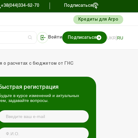
+38(044)334-62-70
Подписаться
Кредиты для Агро
|
UKR
RU
Войти
Подписаться
сто об учете
риниматель
Портал Баланс-Бюджет
я о расчетах с бюджетом от ГНС
Быстрая регистрация
Будьте в курсе изменений и актуальных
тем, задавайте вопросы.