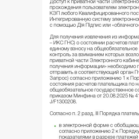
Доступ к приватной части Электронно
прохождения пользователем электрон
КЭП любого Квалифицированного пост
Интегрированную систему электронной 
с помощью Дія Підпис или «облачного
Для получения извлечения из информ
– ИКС ГНС) о состоянии расчетов пла
единому взносу на общеобязательное 
контроль за взиманием которых возлож
приватной части Электронного кабин
получения информации» необходимо по
отправить в соответствующий орган ГН
Запрос) согласно приложению 1 к По
состояния расчетов плательщика по н
общеобязательное государственное с
приказом Минфина от 20.08.2025 № 4
J/F1300208.
Согласно п. 2 разд. ІІІ Порядка плател
в электронной форме с обобщающ
согласно приложению 2 к Порядку
показателями в разрезе платежей