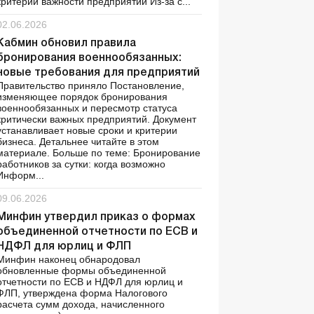
критерии важности предприятий Из-за с...
02.06.2026
Кабмин обновил правила
бронирования военнообязанных:
новые требования для предприятий
Правительство приняло Постановление,
изменяющее порядок бронирования
военнообязанных и пересмотр статуса
критически важных предприятий. Документ
устанавливает новые сроки и критерии
бизнеса. Детальнее читайте в этом
материале. Больше по теме: Бронирование
работников за сутки: когда возможно
Информ...
09.06.2026
Минфин утвердил приказ о формах
объединенной отчетности по ЕСВ и
НДФЛ для юрлиц и ФЛП
Минфин наконец обнародовал
обновленные формы объединенной
отчетности по ЕСВ и НДФЛ для юрлиц и
ФЛП, утверждена форма Налогового
расчета сумм дохода, начисленного