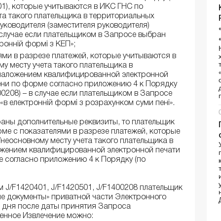
), которые учитываются в ИКС ГНС по
та такого плательщика в территориальных
уководителя (заместителя руководителя)
 случае если плательщиком в Запросе выбран
ронній формі з КЕП»;
ями в разрезе платежей, которые учитываются в
у месту учета такого плательщика в
 наложением квалифицированной электронной
ени по форме согласно приложению 4 к Порядку
0208) – в случае если плательщиком в Запросе
в електронній формі з розрахунком суми пені».
раны дополнительные реквизиты, то плательщик
рме с показателями в разрезе платежей, которые
неосновному месту учета такого плательщика в
ожением квалифицированной электронной печати
е согласно приложению 4 к Порядку (по
J/F1420401, J/F1420501, J/F1400208 плательщик
е документы» приватной части Электронного
о дня после даты принятия Запроса
енное Извлечение можно: