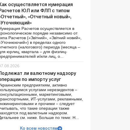
Как осуществляется нумерация
Расчетов ЮЛ или ФЛП с типом
«Отчетный», «Отчетный новый»,
«Уточняющий»
Нумерация Расчетов осуществляется в
хронологическом порядке независимо от
типа Расчетов («Звітний», «Звітний новий»,
«Уточнюючий») в пределах одного
отчетного (налогового) периода (месяца –
для юрлиц, квартала – для физлиц-
предпринимателей и/или лиц, о...
07.08.2026
Подлежат ли валютному надзору
операции по импорту услуг
Украинским предприятиям, активно
пользующимся услугами нерезидентов –
консультационными, маркетинговыми,
транспортными, ИТ-услугами, рекламными,
инжиниринговыми и прочими – следует
учитывать, что такие операции также
находятся под валютным надзором.
Детальнее см. ниже. Больше по теме: Н...
Ко всем новостям