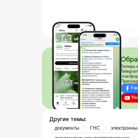
Обра
Теперь в
Telegram
платфор
Присоед
Fa
Yo
Другие темы:
документы
ГНС
электронны