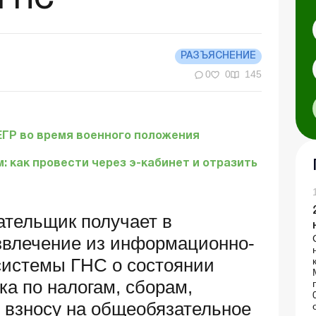
 ГНС
РАЗЪЯСНЕНИЕ
0
0
145
ЕГР во время военного положения
 как провести через э-кабинет и отразить
ательщик получает в
звлечение из информационно-
системы ГНС о состоянии
а по налогам, сборам,
 взносу на общеобязательное