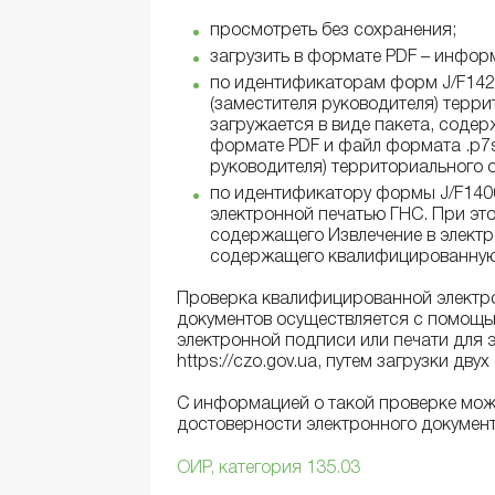
просмотреть без сохранения;
загрузить в формате PDF – инфор
по идентификаторам форм J/F1420
(заместителя руководителя) терри
загружается в виде пакета, содер
формате PDF и файл формата .p7
руководителя) территориального 
по идентификатору формы J/F140
электронной печатью ГНС. При это
содержащего Извлечение в электр
содержащего квалифицированную 
Проверка квалифицированной электро
документов осуществляется с помощ
электронной подписи или печати для 
https://czo.gov.ua, путем загрузки двух
С информацией о такой проверке мож
достоверности электронного документ
ОИР, категория 135.03