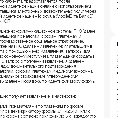
го кабинета предоставляется после
ной идентификации онлайн с использованием
авщика электронных доверительных услуг через
идентификации – id.gov.ua (MobileID та BankID),
» КЭП.
ационно-коммуникационной системы ГНС (далее
тельщика по налогам, сборам, платежам и
государственное социальное страхование,
ен на ГНС (далее – Извлечение) плательщику в
ета с помощью меню «Заявления, запросы для
 основному месту учета плательщика создать и
С запрос о получении Извлечения (далее –
рядку документального подтверждения
алогам, сборам, платежам и единому взносу на
оциальное страхование, утвержденному
16 (далее – Порядок), по идентификатору формы
ьщик получает Извлечение, в частности:
ими показателями по платежам по форме
 (по идентификатору формы J/F1420401 или с
 по форме согласно приложению 3 к Порядку (по