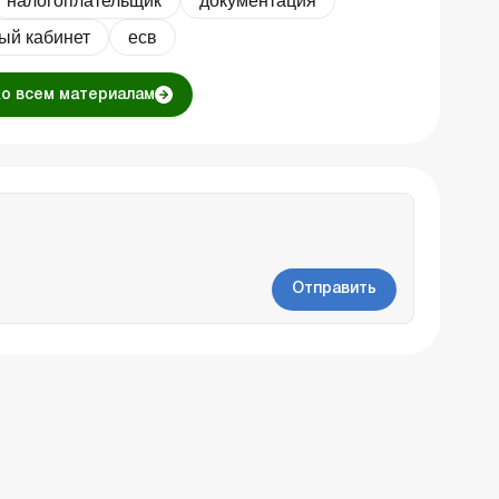
налогоплательщик
документация
ый кабинет
есв
ко всем материалам
Отправить