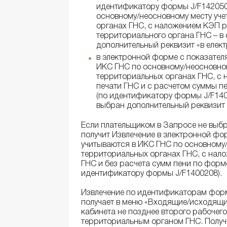
идентификатору формы J/F1420501
основному/неосновному месту уче
органах ГНС, с наложением КЭП р
территориального органа ГНС – в
дополнительный реквизит «в елект
в электронной форме с показател
ИКС ГНС по основному/неосновном
территориальных органах ГНС, с
печати ГНС и с расчетом суммы п
(по идентификатору формы J/F140
выбран дополнительный реквизит «
Если плательщиком в Запросе не выб
получит Извлечение в электронной фо
учитываются в ИКС ГНС по основному/
территориальных органах ГНС, с нал
ГНС и без расчета сумм пени по форм
идентификатору формы J/F1400208).
Извлечение по идентификаторам форм 
получает в меню «Входящие/исходящи
кабинета не позднее второго рабочег
территориальным органом ГНС. Получ