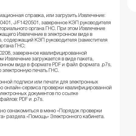
мационная справка, или загрузить Извлечение:
401, J/F1420501, заверенное КЭП руководителя
ториального органа ГНС. При этом Извлечение
жащего Извлечение в электронном виде в
s, содержащий КЭП руководителя (заместителя
органа ГНС;
0208, заверенное квалифицированной
м Извлечение загружается в виде пакета,
онном виде в формате PDF и файл формата .p7s,
электронную печать ГНС.
нной подписи или печати для электронных
ью онлайн-сервиса проверки квалифицированной
электронных документов по ссылке
 файлов: PDF и .p7s.
но ознакомиться в меню «Порядок проверки
а» раздела «Помощь» Электронного кабинета.