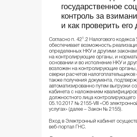
государственное со
контроль за взиман
и как проверить его
1
Согласно п. 42
.2 Налогового кодекса
обеспечивает возможность реализаци
определенных НКУ и другими законам
на контролирующие органы, и нормат
основании и во исполнение НКУ и дру
возложен на контролирующие органы, в
сверки расчетов налогоплательщиков
также получения документа, подтвер
автоматизированно путем выгрузки с
кабинета с наложением квалифициров
должностного лица контролирующего о
05.10.2017 № 2155-VIII «Об электрон
услугах» (далее – Закон № 2155).
Вход в Электронный кабинет осущест
веб-портал ГНС.