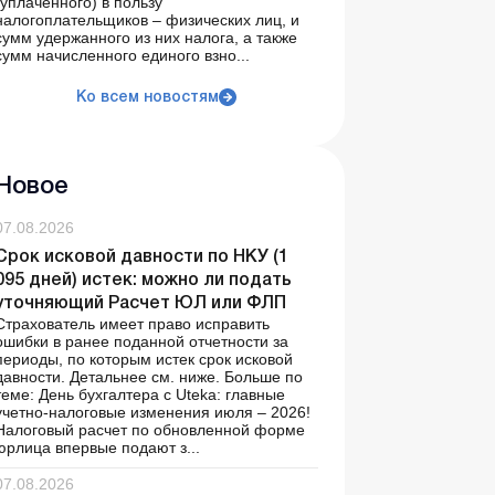
(уплаченного) в пользу
налогоплательщиков – физических лиц, и
сумм удержанного из них налога, а также
сумм начисленного единого взно...
Ко всем новостям
Новое
07.08.2026
Срок исковой давности по НКУ (1
095 дней) истек: можно ли подать
уточняющий Расчет ЮЛ или ФЛП
Страхователь имеет право исправить
ошибки в ранее поданной отчетности за
периоды, по которым истек срок исковой
давности. Детальнее см. ниже. Больше по
теме: День бухгалтера с Uteka: главные
учетно-налоговые изменения июля – 2026!
Налоговый расчет по обновленной форме
юрлица впервые подают з...
07.08.2026