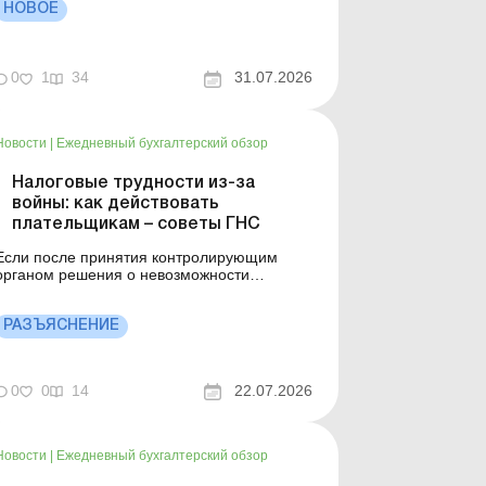
документооборот, и это позволяет
НОВОЕ
значительно сократить время на
оформление документов, оптимизировать
производственные процессы и освободить
0
1
34
31.07.2026
полезн...
Новости
|
Ежедневный бухгалтерский обзор
Налоговые трудности из-за
войны: как действовать
плательщикам – советы ГНС
Если после принятия контролирующим
органом решения о невозможности
выполнения налоговых обязанностей
плательщик возобновил возможность их
выполнять, он обязан не позднее 60
РАЗЪЯСНЕНИЕ
календарных дней с первого дня месяца,
следующего за месяцем такого
возобновления, уведомить об этом
0
0
14
22.07.2026
контролирующий орган, пода...
Новости
|
Ежедневный бухгалтерский обзор