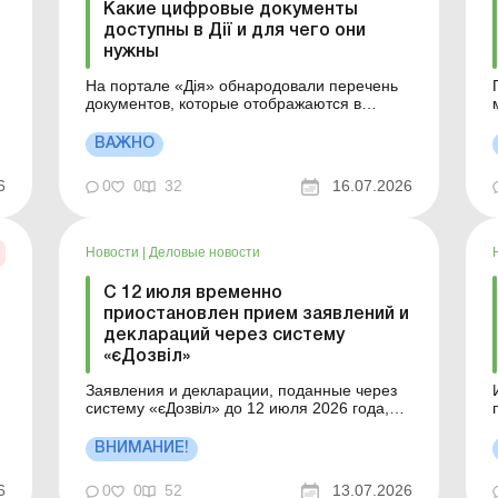
Какие цифровые документы
доступны в Дії и для чего они
нужны
На портале «Дія» обнародовали перечень
документов, которые отображаются в
системе. Какие документы доступны и для
чего они – узнайте из этого материала.
ВАЖНО
Больше по теме: Когда и как подать
н
декларацию об имущественном состоянии
6
0
0
32
16.07.2026
и доходах В приложении «Дія» уже досту...
Новости
|
Деловые новости
С 12 июля временно
приостановлен прием заявлений и
деклараций через систему
«єДозвіл»
Заявления и декларации, поданные через
систему «єДозвіл» до 12 июля 2026 года,
подлежат дальнейшему рассмотрению
соответствующими органами в
ВНИМАНИЕ!
установленном законодательством
Б
е
порядке. Больше по теме: Охрана труда
Э
6
0
0
52
13.07.2026
работников, занятых на работах по