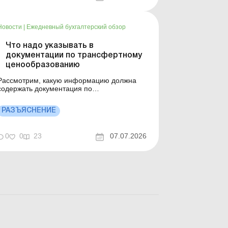
кабинете Как получать док...
Новости
|
Ежедневный бухгалтерский обзор
Что надо указывать в
документации по трансфертному
ценообразованию
Рассмотрим, какую информацию должна
содержать документация по
трансфертному ценообразованию, которая
подается в контролирующий орган по
РАЗЪЯСНЕНИЕ
контролируемым операциям, указанным в
апросе. Больше по теме: Переписка с
ГНС: как направить письмо через
0
0
23
07.07.2026
лектронный кабинет Электронная
переписка с ГНС: пошаго...