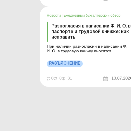
Новости
|
Ежедневный бухгалтерский обзор
Разногласия в написании Ф. И. О. в
паспорте и трудовой книжке: как
исправить
При наличии разногласий в написании Ф.
И. О. в трудовую книжку вносятся
изменения. Детальнее см. ниже. Больше п
теме: Исправление записи в трудовой
РАЗЪЯСНЕНИЕ
книжке Виправлення запису в трудовій
Бумажная трудовая книжка уничтожена:
нужно ли восстанавливать? Сведения о
0
0
31
10.07.202
трудовой деят...