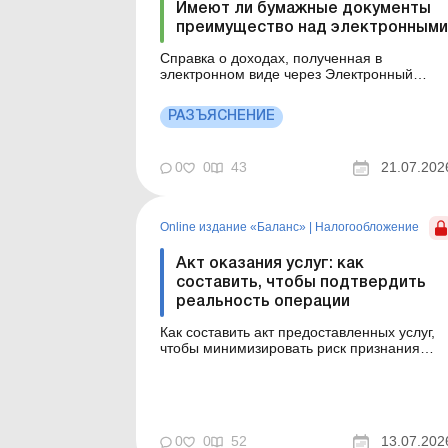
Имеют ли бумажные документы
преимущество над электронными
Справка о доходах, полученная в
электронном виде через Электронный
кабинет налогоплательщика, заверенная
квалифицированной электронной печатью
РАЗЪЯСНЕНИЕ
ГНС, является официальным аналогом
бумажного документа. Детальнее см. ниже.
Больше по теме: Штрафы за
0
0
43
21.07.202
несвоевременную регистрацию НН/РК Как
действовать в с...
Online издание «Баланс»
|
Налогообложение
Акт оказания услуг: как
составить, чтобы подтвердить
реальность операции
Как составить акт предоставленных услуг,
чтобы минимизировать риск признания
операции нереальной? Какие реквизиты
следует указать (в частности, с учетом
изменений с 01.04.2026 в оформлении
первички на услуги) и как широко
раскрывать содержание операции? Обо вс
0
0
52
13.07.202
этом – в статье. Баланс № 28 о...