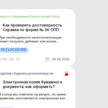
Новости
|
Ежедневный бухгалтерский обзор
Как проверить достоверность
Справки по форме № 34-ОПП
При необходимости налогоплательщик
может получить дубликат или копию
справки о постановке на учет
налогоплательщика, сведения о котором не
РАЗЪЯСНЕНИЕ
подлежат включению в Единый
государственный реестр юридических лиц,
0
0
18
04.08.2026
физических лиц – предпринимателей и
общественных формирований по форме №
34-ОПП. Для эт...
Кадровик
|
Кадровое делопроизводство
Электронная копия бумажного
документа: как оформить?
В статье мы ответили на вопрос, по каким
правилам изготовляется электронная копия
бумажного документа. Сейчас почти весь
бизнес переходит на электронный