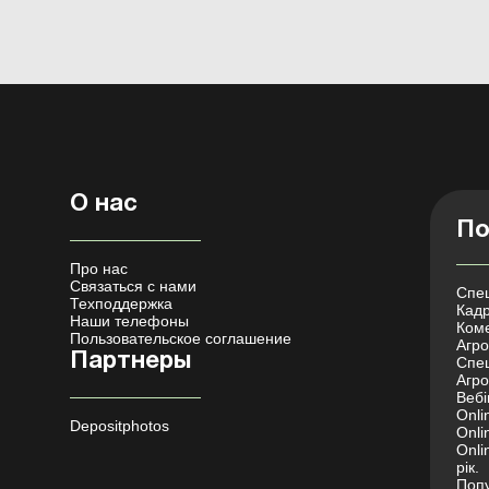
О нас
По
Про нас
Связаться с нами
Спец
Техподдержка
Кадр
Наши телефоны
Коме
Пользовательское соглашение
Агро 
Партнеры
Спец
Агро
Вебі
Onli
Depositphotos
Onli
Onli
рік.
Попу