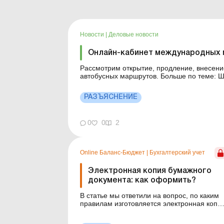
Новости
|
Деловые новости
Онлайн-кабинет международных 
Рассмотрим открытие, продление, внесен
автобусных маршрутов. Больше по теме: Штраф за нарушение ПДД транспортным средством
юрлица: кто платит и как учитывать Особенности работы и рабочего времени водителей
Министерство по восстановлению, инфрастр
РАЗЪЯСНЕНИЕ
0
0
2
Online Баланс-Бюджет
|
Бухгалтерский учет
Электронная копия бумажного
документа: как оформить?
В статье мы ответили на вопрос, по каким
правилам изготовляется электронная копи
бумажного документа. Баланс-Бюджет №
31 от 4 августа 2026 года Сейчас почти вес