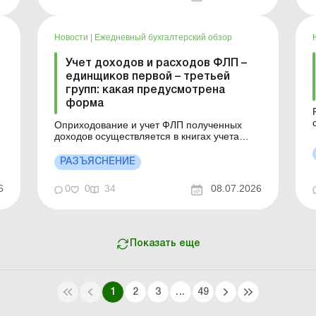
хранению и переработке зерна Инструкция
п...
Новости
|
Ежедневный бухгалтерский обзор
Учет доходов и расходов ФЛП –
единщиков первой – третьей
групп: какая предусмотрена
форма
Оприходование и учет ФЛП полученных
о
доходов осуществляется в книгах учета
доходов и расходов/в произвольной форме
путем помесячного отражения полученных
РАЗЪЯСНЕНИЕ
з
доходов в порядке, определенном НКУ.
Подробно см. далее. Больше по теме:
6
0
0
34
08.07.2026
Э
Опасные ошибки предпринимателей-
единщиков Могут ли единщики третьей
груп...
Показать еще
1
2
3
...
49