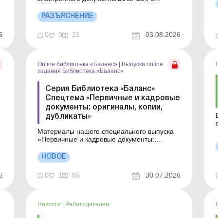
частности, проверку права подписи
электронного документа подписывающим.
РАЗЪЯСНЕНИЕ
Для предоставления другим лицам права
подписи электронных документов
6
0
0
21
03.08.2026
руководителем в контролирующий орган
направляется Уведомление
(идентификатор формы J13911хх). Бо...
Online библиотека «Баланс»
|
Выпуски online
издания Библиотека «Баланс»
Серия Библиотека «Баланс»
Спецтема «Первичные и кадровые
документы: оригиналы, копии,
дубликаты»
я
Материалы нашего специального выпуска
«Первичные и кадровые документы:
оригиналы, копии, дубликаты» помогут вам
разобраться в этих правилах. Здесь мы
НОВОЕ
подробно рассказали, в чем разница между
оригиналами, копиями и дубликатами
6
0
1
85
30.07.2026
документов, в каких случаях они могут
применяться (в частнос...
Новости
|
Работодателям.