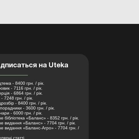
дписаться на Uteka
тема - 8400 грн. / рік.
овик - 7116 грн. / рік.
рція - 6864 грн. / рік.
- 7248 грн. / рік.
розбір - 8400 грн. / рік.
порадники - 3600 грн. / рік.
нари - 6000 грн. / рік.
ne бібліотека «Баланс» - 8352 грн. / рік.
ne видання «Баланс» - 7704 грн. / рік.
ne видання «Баланс-Агро» - 7704 грн. /
лярні статті