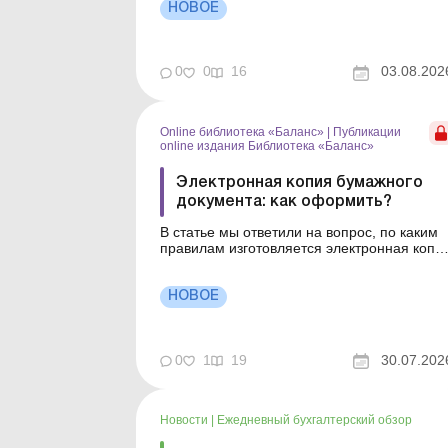
бизнес переходит на электронный
НОВОЕ
документооборот, и это позволяет
значительно сократить время на
оформление документов, оптимизировать
0
0
16
03.08.202
п...
Online библиотека «Баланс»
|
Публикации
online издания Библиотека «Баланс»
Электронная копия бумажного
документа: как оформить?
В статье мы ответили на вопрос, по каким
правилам изготовляется электронная копи
бумажного документа. Серия Библиотека
«Баланс» Спецтема «Первичные и
кадровые документы: оригиналы, копии,
НОВОЕ
дубликаты» Сейчас почти весь бизнес
переходит на электронный
документооборот, и это п...
0
1
19
30.07.202
Новости
|
Ежедневный бухгалтерский обзор