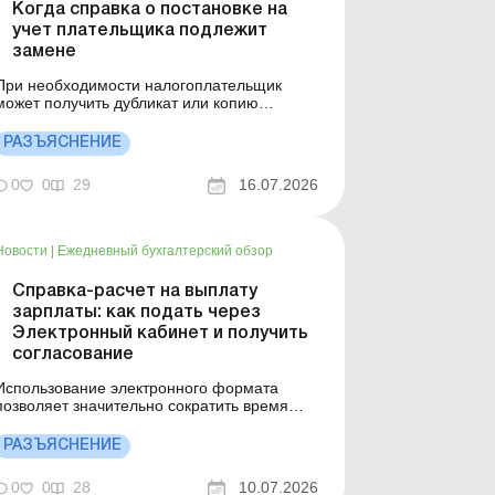
Когда справка о постановке на
учет плательщика подлежит
замене
При необходимости налогоплательщик
может получить дубликат или копию
справки по форме № 34-ОПП, подав запрос
в контролирующий орган. Детальнее см.
РАЗЪЯСНЕНИЕ
иже. Больше по теме: Участник/член
юрлица находится на временно
0
0
29
16.07.2026
оккупированной территории или за
границей: как изменить местонахождение
предприятия Гла...
Новости
|
Ежедневный бухгалтерский обзор
Справка-расчет на выплату
зарплаты: как подать через
Электронный кабинет и получить
согласование
Использование электронного формата
позволяет значительно сократить время
подачи документов и оперативно получить
результат их обработки. Детали см. ниже.
РАЗЪЯСНЕНИЕ
ольше по теме: Как уплатить налоги через
лектронный кабинет? Регистрация и
0
0
28
10.07.2026
статус налоговой накладной в Электронном