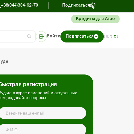
+38(044)334-62-70
Подписаться
Кредиты для Агро
|
UKR
RU
Войти
Подписаться
сто об учете
риниматель
Портал Баланс-Бюджет
руде
Быстрая регистрация
Будьте в курсе изменений и актуальных
тем, задавайте вопросы.