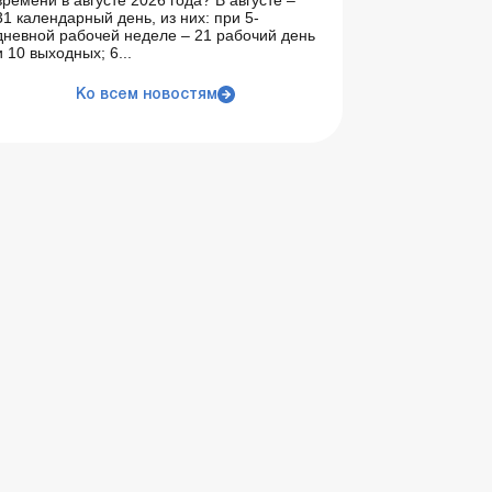
времени в августе 2026 года? В августе –
31 календарный день, из них: при 5-
дневной рабочей неделе – 21 рабочий день
и 10 выходных; 6...
Ко всем новостям