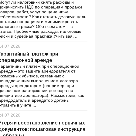
Могут ли налоговики снять расходы и
доначислить НДС по операциям продажи
товаров, работ, услуг по цене ниже
себестоимости? Как отстоять деловую цель
по таким операциям и минимизировать
налоговые риски? Обо всем этом – в
статье. Проблемные расходы: налоговые
риски и судебная практика Учитывая, ...
14.07.2026
Гарантийный платеж при
операционной аренде
Гарантийный платеж при операционной
аренде – это защита арендодателя от
возможных убытков, связанных с
ненадлежащим выполнением договора
аренды арендатором (например, при
досрочном расторжении договора по
инициативе арендатора). Рассмотрим, как
арендодатель и арендатор должны
отразить в учете ...
24.07.2026
Утеря и восстановление первичных
документов: пошаговая инструкция