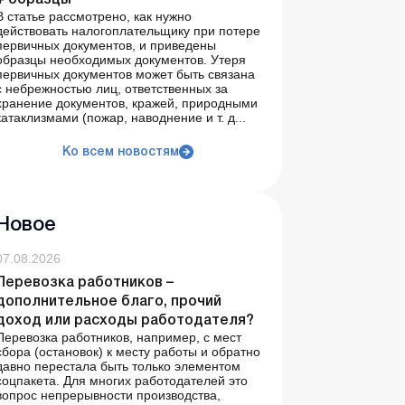
+ образцы
В статье рассмотрено, как нужно
действовать налогоплательщику при потере
первичных документов, и приведены
образцы необходимых документов. Утеря
первичных документов может быть связана
с небрежностью лиц, ответственных за
хранение документов, кражей, природными
катаклизмами (пожар, наводнение и т. д...
Ко всем новостям
Новое
07.08.2026
Перевозка работников –
дополнительное благо, прочий
доход или расходы работодателя?
Перевозка работников, например, с мест
сбора (остановок) к месту работы и обратно
давно перестала быть только элементом
соцпакета. Для многих работодателей это
вопрос непрерывности производства,