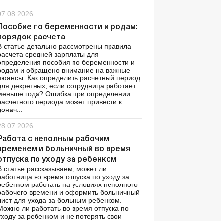
07.08.2026
Пособие по беременности и родам:
порядок расчета
В статье детально рассмотрены правила
расчета средней зарплаты для
определения пособия по беременности и
родам и обращено внимание на важные
нюансы. Как определить расчетный период
для декретных, если сотрудница работает
меньше года? Ошибка при определении
расчетного периода может привести к
донач...
28.07.2026
Работа с неполным рабочим
временем и больничный во время
отпуска по уходу за ребенком
В статье рассказываем, может ли
работница во время отпуска по уходу за
ребенком работать на условиях неполного
рабочего времени и оформить больничный
лист для ухода за больным ребенком.
Можно ли работать во время отпуска по
уходу за ребенком и не потерять свои