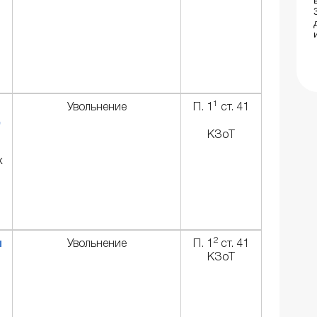
1
Увольнение
П. 1
ст. 41
,
КЗоТ
х
2
м
Увольнение
П. 1
ст. 41
КЗоТ