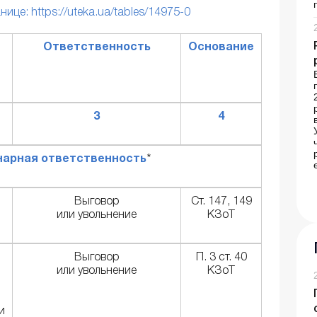
ице: https://uteka.ua/tables/14975-0
Ответственность
Основание
3
4
арная ответственность
*
е
Выговор
Ст. 147, 149
или увольнение
КЗоТ
Выговор
П. 3 ст. 40
или увольнение
КЗоТ
и