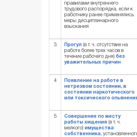
правилами внутреннего
трудового распорядка, если к
работнику ранее применялись
меры дисциплинарного
взыскания
3
Прогул
(в т. ч. отсутствие на
работе более трех часов в
течение рабочего дня)
без
уважительных причин
4
Появление на работе в
нетрезвом состоянии, в
состоянии наркотического
или токсического опьянени
5
Совершение по месту
работы хищения
(в т. ч.
мелкого)
имущества
собственника
, установленног