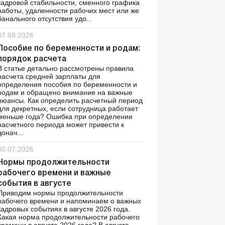
кадровой стабильности, сменного графика
работы, удаленности рабочих мест или же
банального отсутствия удо...
07.08.2026
Пособие по беременности и родам:
порядок расчета
В статье детально рассмотрены правила
расчета средней зарплаты для
определения пособия по беременности и
родам и обращено внимание на важные
нюансы. Как определить расчетный период
для декретных, если сотрудница работает
меньше года? Ошибка при определении
расчетного периода может привести к
донач...
30.07.2026
Нормы продолжительности
рабочего времени и важные
события в августе
Приводим нормы продолжительности
рабочего времени и напоминаем о важных
кадровых событиях в августе 2026 года.
Какая норма продолжительности рабочего