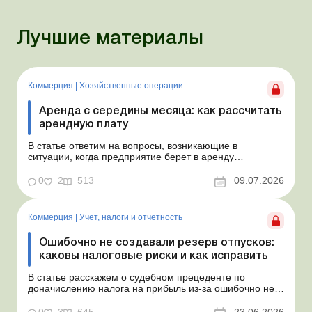
Лучшие материалы
Коммерция
|
Хозяйственные операции
Аренда с середины месяца: как рассчитать
арендную плату
В статье ответим на вопросы, возникающие в
ситуации, когда предприятие берет в аренду
автомобиль у физлица по договору, который начинает
действовать с середины месяца. Предприятие
0
2
513
09.07.2026
арендует у физлица автомобиль с 15.07.2026.
Согласно условиям договора арендная плата
составляет 4 000 грн в месяц. Возн...
Коммерция
|
Учет, налоги и отчетность
Ошибочно не создавали резерв отпусков:
каковы налоговые риски и как исправить
В статье расскажем о судебном прецеденте по
доначислению налога на прибыль из-за ошибочно не
созданного обеспечения на оплату отпусков и дадим
рекомендации, как минимизировать налоговые риски.
0
3
645
23.06.2026