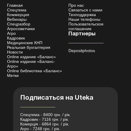
Главная
Про нас
Спецтема
Связаться с нами
Коммерция
Техподдержка
Вебинары
Наши телефоны
Спецразбор
Пользовательское
Агросоветчики
соглашение
Агро
Партнеры
Кадровик
Медицинские КНП
Реальная бухгалтерия
Depositphotos
Новости
Online издание «Баланс»
Online издание «Баланс-
Агро»
Online библиотека «Баланс»
Метки
Подписаться на Uteka
Спецтема - 8400 грн. / рік.
Кадровик - 7116 грн. / рік.
Комерція - 6864 грн. / рік.
Агро - 7248 грн. / рік.