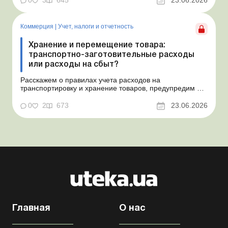
Проблемные расходы: налоговые риски и судебная
практика Понимаем ваши волнения в связи с
ошибочным несоздан...
Коммерция
|
Учет, налоги и отчетность
Хранение и перемещение товара:
транспортно-заготовительные расходы
или расходы на сбыт?
Расскажем о правилах учета расходов на
транспортировку и хранение товаров, предупредим о
налоговых рисках, предоставим аргументы и
нормативное обоснование. Проблемные расходы:
0
2
673
23.06.2026
налоговые риски и судебная практика Казалось бы, в
этом вопросе неоднозначности быть не может. Но, как
свидетельствует судеб...
Главная
О нас