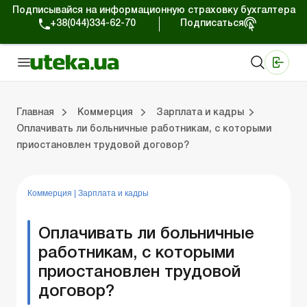
Подписывайся на информационную страховку бухгалтера
+38(044)334-62-70
Подписаться
Медицинские КНП
Online издание «Баланс»
Online издание «Баланс-Агро»
Online библиотека «Баланс»
Портал Баланс-Бюджет
Сервисы Баланс-Бюджет
Мир позитива
Работа с частными предпринимателями
Хозяйственные операции
Юридические консультации
Спецвыпуски для коммерческих предприятий
Блог редакции Uteka-Коммерция
Главная
Коммерция
Зарплата и кадры
Оплачивать ли больничные работникам, с которыми
приостановлен трудовой договор?
частными предпринимателями
е операции
е консультации
оммерческих предприятий
кции Uteka-Коммерция
Зарплата и кадры
ВЭД и валютные операции
Учет, налоги и отчетность
Схемы бухгалтерских проводок
Электронный кабинет
Школа бухгалтера
Финансовый аудит
Частный пр
Инструкции для работы
Коммерция
|
Зарплата и кадры
Оплачивать ли больничные
работникам, с которыми
приостановлен трудовой
договор?